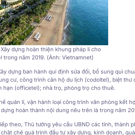
Xây dựng hoàn thiện khung pháp lí cho
el trong năm 2019. (Ảnh: Vietnamnet)
ây dựng ban hành qui định sửa đổi, bổ sung qui chuẩ
g cư, công trình căn hộ du lịch (codoltel), biệt thư 
n hạn (officetel); nhà trọ, phòng trọ cho thuê.
ế quản lí, vận hành loại công trình văn phòng kết h
y dựng hoàn thành nội dung nêu trên là trong năm 20
iếp theo, Thủ tướng yêu cầu UBND các tỉnh, thành p
chặt chẽ quá trình đầu tư xây dựng, kinh doanh, quản