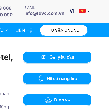
EMAIL
3 666
info@tdvc.com.vn
0 090
ỨC
LIÊN HỆ
TƯ VẤN ONLINE
tel,
Gửi yêu cầu
Hồ sơ năng lực
chuẩn
Dịch vụ
 động