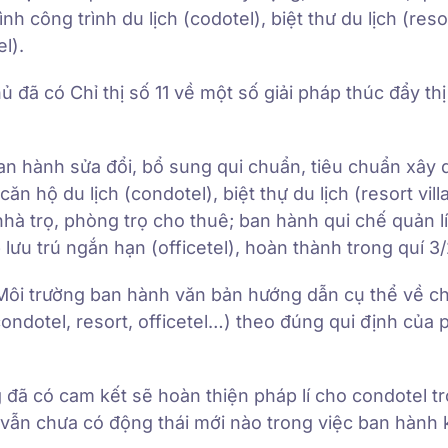
h công trình du lịch (codotel), biệt thư du lịch (resort
l).
 đã có Chỉ thị số 11 về một số giải pháp thúc đẩy thị
n hành sửa đổi, bổ sung qui chuẩn, tiêu chuẩn xây 
ăn hộ du lịch (condotel), biệt thự du lịch (resort vill
nhà trọ, phòng trọ cho thuê; ban hành qui chế quản lí
lưu trú ngắn hạn (officetel), hoàn thành trong quí 3
 Môi trường ban hành văn bản hướng dẫn cụ thể về c
condotel, resort, officetel…) theo đúng qui định của 
ã có cam kết sẽ hoàn thiện pháp lí cho condotel t
 vẫn chưa có động thái mới nào trong việc ban hành