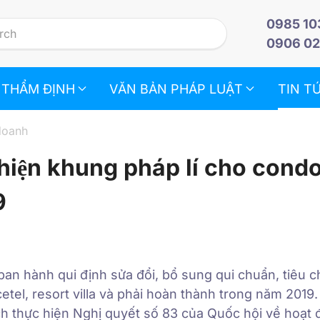
0985 10
0906 02
 THẨM ĐỊNH
VĂN BẢN PHÁP LUẬT
TIN T
doanh
hiện khung pháp lí cho condo
9
an hành qui định sửa đổi, bổ sung qui chuẩn, tiêu 
cetel, resort villa và phải hoàn thành trong năm 2019.
 thực hiện Nghị quyết số 83 của Quốc hội về hoạt