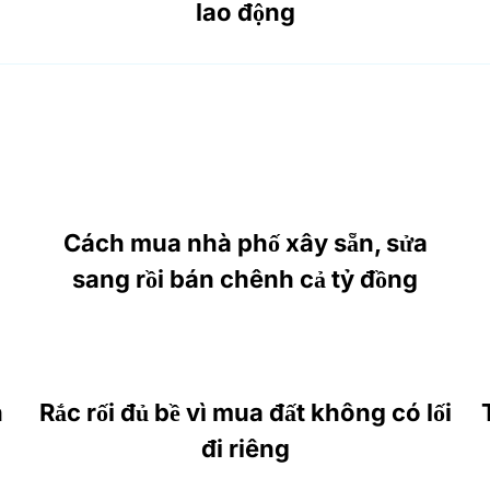
lao động
Cách mua nhà phố xây sẵn, sửa
sang rồi bán chênh cả tỷ đồng
h
Rắc rối đủ bề vì mua đất không có lối
đi riêng