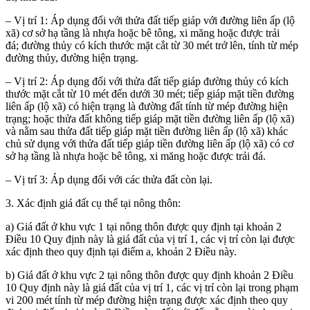
– Vị trí 1: Áp dụng đối với thửa đất tiếp giáp với đường liên ấp (lộ
xã) cơ sở hạ tầng là nhựa hoặc bê tông, xi măng hoặc được trải
đá;
đường thủy có kích thước mặt cắt từ 30 mét trở lên,
tính từ mép
đường thủy, đường hiện trạng
.
– Vị trí 2: Áp dụng đối với thửa đất tiếp giáp
đường thủy có kích
thước mặt cắt từ 10 mét đến dưới 30 mét; tiếp giáp
mặt tiền đường
liên ấp (lộ xã) có hiện trạng là đường đất
tính từ mép đường hiện
trạng
; hoặc thửa đất không tiếp giáp mặt tiền đường liên ấp (lộ xã)
và nằm sau thửa đất tiếp giáp mặt tiền đường liên ấp (lộ xã) khác
chủ sử dụng với thửa đất tiếp giáp tiền đường liên ấp (lộ xã) có cơ
sở hạ tầng là nhựa hoặc bê tông, xi măng hoặc được trải đá.
– Vị trí 3: Áp dụng đối với các thửa đất còn lại.
3. Xác định giá đất cụ thể tại nông thôn:
a) Giá đất ở khu vực 1 tại nông thôn được quy định tại khoản 2
Điều 10 Quy định này là giá đất của vị trí 1, các vị trí còn lại được
xác định theo quy định tại điểm a, khoản 2 Điều này.
b) Giá đất ở khu vực 2 tại nông thôn được quy định khoản 2 Điều
10 Quy định này là giá đất của vị trí 1, các vị trí còn lại trong phạm
vi 200 mét tính từ mép đường hiện trạng được xác định theo quy