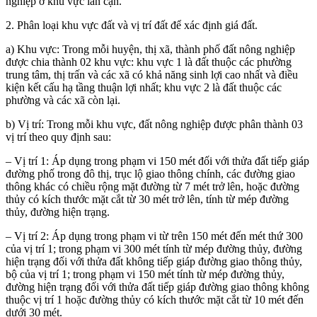
nghiệp ở khu vực lân cận.
2. Phân loại khu vực đất và vị trí đất để xác định giá đất.
a) Khu vực: Trong mỗi huyện, thị xã, thành phố đất nông nghiệp
được chia thành 02 khu vực: khu vực 1 là đất thuộc các phường
trung tâm, thị trấn và các xã có khả năng sinh lợi cao nhất và điều
kiện kết cấu hạ tầng thuận lợi nhất; khu vực 2 là đất thuộc các
phường và các xã còn lại.
b) Vị trí: Trong mỗi khu vực, đất nông nghiệp được phân thành 03
vị trí theo quy định sau:
– Vị trí 1: Áp dụng trong phạm vi 150 mét đối với thửa đất tiếp giáp
đường phố trong đô thị, trục lộ giao thông chính, các đường giao
thông khác có chiều rộng mặt đường từ 7 mét trở lên, hoặc đường
thủy có kích thước mặt cắt từ 30 mét trở lên,
tính từ mép đường
thủy, đường hiện trạng
.
– Vị trí 2: Áp dụng trong phạm vi từ trên 150 mét đến mét thứ 300
của vị trí 1;
trong phạm vi 300 mét tính từ mép đường thủy, đường
hiện trạng đối với thửa đất không tiếp giáp đường
giao thông thủy,
bộ
của vị trí 1;
trong phạm vi 150 mét
tính từ mép đường thủy,
đường hiện trạng
đối với thửa đất tiếp giáp đường giao thông không
thuộc vị trí 1 hoặc đường thủy có kích thước mặt cắt từ 10 mét đến
dưới 30 mét.