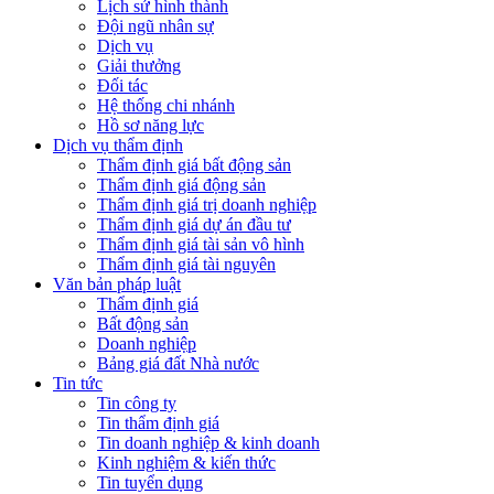
Lịch sử hình thành
Đội ngũ nhân sự
Dịch vụ
Giải thưởng
Đối tác
Hệ thống chi nhánh
Hồ sơ năng lực
Dịch vụ thẩm định
Thẩm định giá bất động sản
Thẩm định giá động sản
Thẩm định giá trị doanh nghiệp
Thẩm định giá dự án đầu tư
Thẩm định giá tài sản vô hình
Thẩm định giá tài nguyên
Văn bản pháp luật
Thẩm định giá
Bất động sản
Doanh nghiệp
Bảng giá đất Nhà nước
Tin tức
Tin công ty
Tin thẩm định giá
Tin doanh nghiệp & kinh doanh
Kinh nghiệm & kiến thức
Tin tuyển dụng