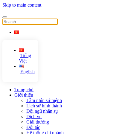
Skip to main content
Tiếng
Việt
English
Trang chủ
Giới thiệu
Tầm nhìn sứ mệnh
Lịch sử hình thành
Đội ngũ nhân sự
Dịch vụ
Giải thưởng
Đối tác
Hệ thống chi nhánh