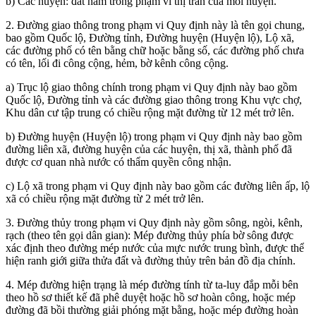
b) Các huyện: đất nằm trong phạm vi thị trấn của mỗi huyện.
2. Đường giao thông trong phạm vi Quy định này là tên gọi chung,
bao gồm Quốc lộ, Đường tỉnh, Đường huyện (Huyện lộ), Lộ xã,
các đường phố có tên bằng chữ hoặc bằng số, các đường phố chưa
có tên, lối đi công cộng, hẻm, bờ kênh công cộng.
a) Trục lộ giao thông chính trong phạm vi Quy định này bao gồm
Quốc lộ, Đường tỉnh và các đường giao thông trong Khu vực chợ,
Khu dân cư tập trung có chiều rộng mặt đường từ 12 mét trở lên.
b) Đường huyện (Huyện lộ) trong phạm vi Quy định này bao gồm
đường liên xã, đường huyện của các huyện, thị xã, thành phố đã
được cơ quan nhà nước có thẩm quyền công nhận.
c) Lộ xã trong phạm vi Quy định này bao gồm các đường liên ấp, lộ
xã có chiều rộng mặt đường từ 2 mét trở lên.
3. Đường thủy trong phạm vi Quy định này gồm sông, ngòi, kênh,
rạch (theo tên gọi dân gian): Mép đường thủy phía bờ sông được
xác định theo đường mép nước của mực nước trung bình,
được thể
hiện ranh giới giữa thửa đất và đường thủy trên bản đồ địa chính
.
4. Mép đường hiện trạng là mép đường tính từ ta-luy đắp mỗi bên
theo hồ sơ thiết kế đã phê duyệt hoặc hồ sơ hoàn công, hoặc mép
đường đã bồi thường giải phóng mặt bằng, hoặc mép đường hoàn