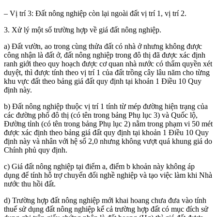
– Vị trí 3: Đất nông nghiệp còn lại ngoài đất vị trí 1, vị trí 2.
3. Xử lý một số trường hợp về giá đất nông nghiệp.
a) Đất vườn, ao trong cùng thửa đất có nhà ở nhưng không được
công nhận là đất ở
, đất nông nghiệp
trong đô thị đã được xác định
ranh giới theo quy hoạch được cơ quan nhà nước có thẩm quyền xét
duyệt, thì được tính theo vị trí 1 của đất trồng cây lâu năm cho từng
khu vực đất theo bảng giá đất quy định tại khoản 1 Điều 1
0
Quy
định này
.
b) Đất nông nghiệp
thuộc vị trí 1
tính từ mép đường
hiện trạng
của
các đường phố đô thị (có tên trong bảng Phụ
l
ục 3)
và Quốc lộ,
Đường tỉnh
(có tên trong bảng Phụ
l
ục
2
)
nằm
trong phạm vi 50 mét
được xác định theo bảng giá đất qu
y
định tại khoản 1 Điều 1
0
Quy
định này
và
nhân với hệ số 2,0 nhưng không vượt quá khung giá do
Chính phủ quy định.
c) Giá đất nông nghiệp tại điểm a, điểm b khoản này không áp
dụng
để tính hỗ trợ chuyển đổi nghề nghiệp và tạo việc làm khi Nhà
nước thu hồi đất.
d
) Trường hợp đất nông nghiệp mới khai hoang chưa đưa vào tính
thuế sử dụng đất nông nghiệp kể cả trường hợp đất có mục đích sử