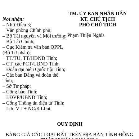
TM. ỦY BAN NHÂN DÂN
Nơi nhận:
KT. CHỦ TỊCH
– Như Điều 3;
PHÓ CHỦ TỊCH
–
Văn phòng Chính phủ
;
Phạm Thiện Nghĩa
– Bộ Tài nguyên và Môi trường;
– Bộ Tài Chính;
– Cục Kiểm tra văn bản QPPL
(Bộ Tư pháp);
– TT/TU, TT/HĐND Tỉnh;
– CT, các PCT/UBND Tỉnh;
– Đoàn đại biểu Quốc hội Tỉnh;
– Các ban Đảng và đoàn thể
Tỉnh;
– Sở Tư pháp;
– Công báo Tỉnh;
– LĐVP/UBND Tỉnh;
– Cổng Thông tin điện tử Tỉnh;
– Lưu VT + NC/KT.bnt.
QUY ĐỊNH
BẢNG GIÁ CÁC LOẠI ĐẤT TRÊN ĐỊA BÀN TỈNH ĐỒNG