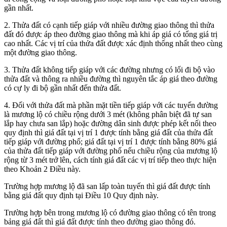
gần nhất.
2. Thửa đất có cạnh tiếp giáp với nhiều đường giao thông thì thửa
đất đó được áp theo đường giao thông mà khi áp giá có tổng giá trị
cao nhất.
Các vị trí của
thửa đất
được xác định thống nhất theo cùng
một đường giao thông.
3. Thửa đất không tiếp giáp với các đường nhưng có lối đi bộ vào
thửa đất và thông ra nhiều đường thì nguyên tắc áp giá theo đường
có cự ly đi bộ gần nhất đến thửa đất.
4. Đối với thửa đất mà phần mặt tiền tiếp giáp với các tuyến đường
là mương lộ có chiều rộng dưới 3 mét (không phân biệt đã tự san
lắp hay chưa san lắp) hoặc đường dân sinh được phép kết nối theo
quy định thì giá đất tại vị trí 1 được tính bằng giá đất của thửa đất
tiếp giáp với đường phố; giá đất tại vị trí 1 được tính bằng 80% giá
của thửa đất tiếp giáp với đường phố nếu chiều rộng của mương lộ
rộng từ 3 mét trở lên, cách tính giá đất các vị trí tiếp theo thực hiện
theo Khoản 2 Điều này.
Trường hợp mương lộ đã san lấp toàn tuyến thì giá đất được tính
bằng giá đất quy định tại Điều 10 Quy định này.
Trường hợp bên trong mương lộ có đường giao thông có tên trong
bảng giá đất thì giá đất được tính theo đường giao thông đó.