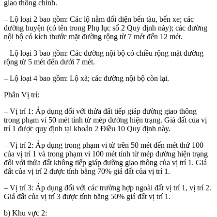
giao thông chính
.
– Lộ loại 2 bao gồm:
C
ác lộ nằm đối diện bến tàu, bến xe; các
đường huyện (có tên trong Phụ lục số 2
Quy định này
); các đường
nội bộ có kích thước mặt đường rộng từ 7 mét
đến 12 mét
.
– Lộ loại 3 bao gồm:
C
ác đường nội bộ có
chiều rộng
mặt đường
rộng từ 5 mét đến dưới 7 mét.
– Lộ loại 4 bao gồm:
Lộ xã;
các đường nội bộ còn lại.
Phân Vị trí:
– Vị trí 1:
Áp dụng đối với thửa đất tiếp giáp đường giao thông
trong phạm vi 50 mét tính từ mép đường hiện trạng.
Giá đất của vị
trí 1 được quy định tại khoản 2 Điều 1
0
Quy định này.
– Vị trí 2:
Áp dụng trong phạm vi từ trên 50 mét đến mét thứ 100
của vị trí 1 và trong phạm vi 100 mét tính từ mép đường hiện trạng
đối với thửa đất không tiếp giáp đường giao thông của vị trí 1. Giá
đất của vị trí 2 được tính bằng 70% giá đất của vị trí 1.
– Vị trí 3:
Á
p dụng đối với
các
trường hợp
ngoài đất vị trí 1, vị trí 2
.
Giá đất của vị trí 3 được tính bằng 50% giá đất vị trí 1.
b) Khu vực 2: