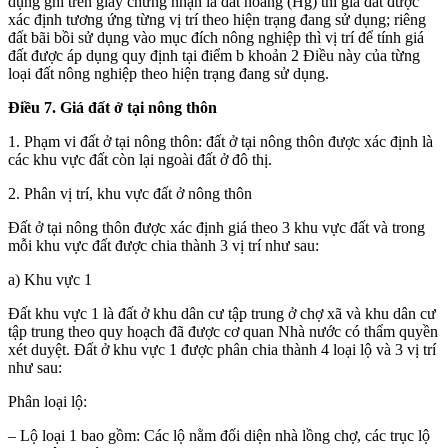
dụng ghi trên giấy chứng nhận là đất hoang (Hg) thì giá đất được
xác định tương ứng từng vị trí theo hiện trạng đang sử dụng; riêng
đất bãi bồi sử dụng vào mục đích nông nghiệp thì vị trí để tính giá
đất được áp dụng quy định tại điểm b khoản 2 Điều này của từng
loại đất nông nghiệp theo hiện trạng đang sử dụng.
Điều 7. Giá đất ở tại nông thôn
1. Phạm vi đất ở tại nông thôn: đất ở tại nông thôn được xác định là
các khu vực đất còn lại ngoài đất ở đô thị.
2. Phân vị trí, khu vực đất ở nông thôn
Đất ở tại nông thôn được xác định giá theo 3 khu vực đất và trong
mỗi khu vực đất được chia thành 3 vị trí như sau:
a) Khu vực
1
Đất khu vực
1
là đất ở khu dân cư tập trung ở chợ xã và khu dân cư
tập trung theo qu
y
hoạch đã được cơ quan Nhà nước có thẩm quyền
xét duyệt. Đất ở khu vực
1
được phân chia thành 4 loại lộ và 3 vị trí
như sau:
Phân loại lộ:
– Lộ loại 1 bao gồm:
C
ác lộ nằm đối diện nhà lồng chợ,
các trục lộ