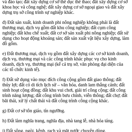
và đào tạo; đất xây dựng cơ sở thể dục thể thao; đất xây dựng cơ sở
khoa học và công nghệ; đất xây dựng cơ sở ngoại giao và đất xây
dựng trụ sở công trình sự nghiệp khác.
đ) Đất sản xuất, kinh doanh phi nông nghiệp không phải là đất
thương mại, dịch vụ gồm đất khu công nghiệp; đất cụm công
nghiệp; đất khu chế xuất; đất cơ sở sản xuất phi nông nghiệp; đất sử
dụng cho hoạt động khoáng sản; đất sản xuất vật liệu xây dựng, làm
đồ gốm.
e) Đất thương mại, dịch vụ gồm đất xây dựng các cơ sở kinh doanh,
dịch vụ, thương mại và các công trình khác phục vụ cho kinh
doanh, dịch vụ, thương mại (kể cả trụ sở, văn phòng đại diện của
các tổ chức kinh tế).
f) Đất sử dụng vào mục đích công cộng gồm đất giao thông; đất
thủy lợi; đất có di tích lịch sử – văn hóa, danh lam thắng cảnh; đất
sinh hoạt cộng đồng; đất khu vui chơi, giải trí công cộng; đất công
trình năng lượng; đất công trình bưu chính, viễn thông; đất chợ; đất
bãi thải, xử lý chất thải và đất công trình công cộng khác.
g) Đất cơ sở tôn giáo, tín ngưỡng.
h) Đất làm nghĩa trang, nghĩa địa, nhà tang lễ, nhà hỏa táng.
i) Đất sông, ngòi, kênh, rạch và mặt nước chuyên dùng.