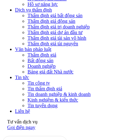
Hồ sơ năng lực
Dịch vụ thẩm định
Thẩm định giá bất động sản
Thẩm định giá động sản
Thẩm định giá trị doanh nghiệp
Thẩm định giá dự án đầu tư
Thẩm định giá tài sản vô hình
Thẩm định giá tài nguyên
Văn bản pháp luật
Thẩm định giá
Bất động sản
Doanh nghiệp
Bảng giá đất Nhà nước
Tin tức
Tin công ty
Tin thẩm định giá
Tin doanh nghiệp & kinh doanh
Kinh nghiệm & kiến thức
Tin tuyển dụng
Liên hệ
Tư vấn dịch vụ
Gọi điện ngay