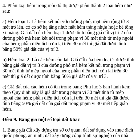
4. Phân loại hẻm trong mỗi đô thị được phân thành 2 loại hẻm như
sau:
a) Hẻm loại 1: Là hẻm kết nối với đường phố, mặt hẻm rộng từ 3
mét trở lên, có cơ sở hạ tầng như: mặt hẻm tráng nhựa hoặc bê tông,
xi măng. Giá đất của hẻm loại 1 được tính bằng giá đất vị trí 2 của
đường phố mà hẻm kết nối trong phạm vi 30 mét tính từ mép ngoài
của hẻm; phần diện tích còn lại trên 30 mét thì giá đất được tính
bằng 50% giá đất của vị trí 2.
b) Hẻm loại 2: Là các hẻm còn lại. Giá đất của hẻm loại 2 được tính
bằng giá đất vị trí 3 của đường phố mà hẻm kết nối trong phạm vi
30 mét tính từ mép ngoài của hẻm; phần diện tích còn lại trên 30
mét thì giá đất được tính bằng 50% giá đất của vị trí 3.
c) Giá đất của các hẻm có tên trong bảng Phụ lục 3 ban hành kèm
theo Quy định này là giá đất trong phạm vi 30 mét tính từ mép
ngoài của hẻm; phần diện tích còn lại trên 30 mét thì giá đất được
tính bằng 50% giá đất của giá đất trong phạm vi 30 mét tiếp giáp
hẻm.
Điều 9. Bảng giá một số loại đất khác
1. Bảng giá đất xây dựng
trụ sở cơ quan; đất sử dụng vào mục đích
quốc phòng, an ninh; đất xây dựng công trình sự nghiệp của nhà