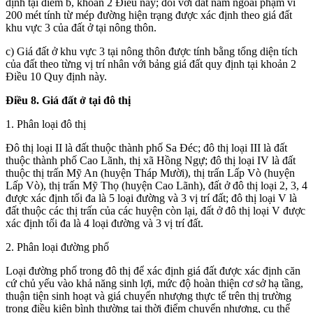
định tại điểm b, khoản 2 Điều này; đối với đất nằm ngoài phạm vi
200 mét tính từ mép đường hiện trạng được xác định theo giá đất
khu vực 3 của đất ở tại nông thôn.
c) Giá đất ở khu vực 3 tại nông thôn được tính bằng tổng diện tích
của đất theo từng vị trí nhân với bảng giá đất quy định tại khoản 2
Điều 10 Quy định này.
Điều 8. Giá đất ở tại đô thị
1. Phân loại đô thị
Đô thị loại II là đất thuộc thành phố Sa Đéc; đô thị loại III là đất
thuộc thành phố Cao Lãnh, thị xã Hồng Ngự; đô thị loại IV là đất
thuộc thị trấn Mỹ An (huyện Tháp Mười), thị trấn Lấp Vò (huyện
Lấp Vò), thị trấn Mỹ Thọ (huyện Cao Lãnh), đất ở đô thị loại 2, 3, 4
được xác định tối đa là 5 loại đường và 3 vị trí đất; đô thị loại V là
đất thuộc các thị trấn của các huyện còn lại, đất ở đô thị loại V được
xác định tối đa là 4 loại đường và 3 vị trí đất.
2. Phân loại đường phố
Loại đường phố trong đô thị để xác định giá đất được xác định căn
cứ chủ yếu vào khả năng sinh lợi, mức độ hoàn thiện cơ sở hạ tầng,
thuận tiện sinh hoạt và giá chuyển nhượng thực tế trên thị trường
trong điều kiện bình thường tại thời điểm chuyển nhượng, cụ thể