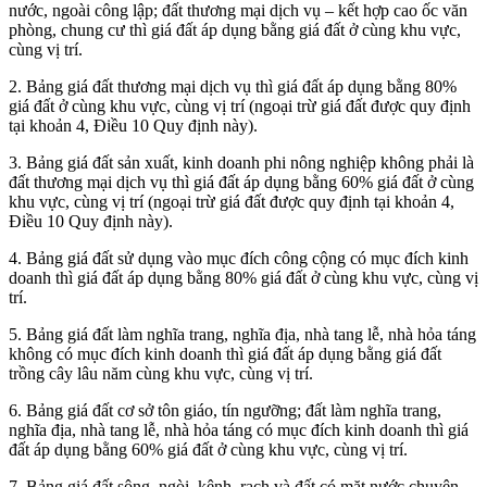
nước, ngoài công lập; đất thương mại dịch vụ – kết hợp cao ốc văn
phòng, chung cư thì giá đất áp dụng bằng giá đất ở cùng khu vực,
cùng vị trí.
2. Bảng giá đất thương mại dịch vụ thì giá đất áp dụng bằng 80%
giá đất ở cùng khu vực, cùng vị trí (ngoại trừ g
iá đất được quy định
tại khoản 4, Điều 10 Quy định này).
3. Bảng giá đất sản xuất, kinh doanh phi nông nghiệp không phải là
đất thương mại dịch vụ thì giá đất áp dụng bằng 60% giá đất ở cùng
khu vực, cùng vị trí (ngoại trừ g
iá đất được quy định tại khoản 4,
Điều 10 Quy định này).
4. Bảng giá đất sử dụng vào mục đích công cộng có mục đích kinh
doanh thì giá đất
áp dụng
bằng
80% giá đất ở cùng khu vực, cùng vị
trí.
5. Bảng giá đất làm nghĩa trang, nghĩa địa, nhà tang lễ, nhà hỏa táng
không có mục đích kinh doanh thì giá đất áp dụng bằng giá đất
trồng cây lâu năm cùng khu vực, cùng vị trí.
6. Bảng giá đất cơ sở tôn giáo, tín ngưỡng; đất làm nghĩa trang,
nghĩa địa, nhà tang lễ, nhà hỏa táng có mục đích kinh doanh thì giá
đất áp dụng bằng 60% giá đất ở cùng khu vực, cùng vị trí.
7. Bảng giá đất sông, ngòi, kênh, rạch và đất có mặt nước chuyên