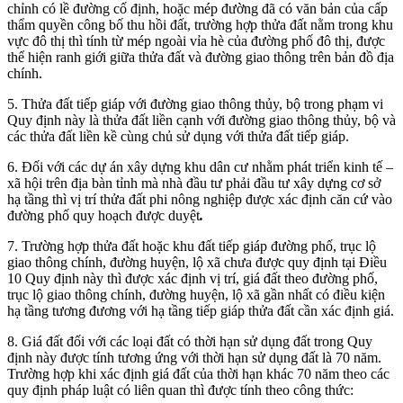
chỉnh có lề đường cố định, hoặc mép đường đã có văn bản của cấp
thẩm quyền công bố thu hồi đất, trường hợp thửa đất nằm trong khu
vực đô thị thì tính từ mép ngoài vỉa hè của đường phố đô thị, được
thể hiện ranh giới giữa thửa đất và đường giao thông trên bản đồ địa
chính.
5. Thửa đất tiếp giáp với đường giao thông thủy, bộ trong phạm vi
Quy định này là thửa đất liền cạnh với đường giao thông thủy, bộ và
các thửa đất liền kề cùng chủ sử dụng với thửa đất tiếp giáp.
6. Đối với các dự án xây dựng khu dân cư nhằm phát triển kinh tế –
xã hội trên địa bàn tỉnh mà nhà đầu tư phải đầu tư xây dựng cơ sở
hạ tầng thì vị trí thửa đất phi nông nghiệp được xác định căn cứ vào
đường phố quy hoạch được duyệt
.
7. Trường hợp thửa đất hoặc khu đất tiếp giáp đường phố, trục lộ
giao thông chính, đường huyện, lộ xã chưa được quy định tại Điều
10 Quy định này thì được xác định vị trí, giá đất theo đường phố,
trục lộ giao thông chính, đường huyện, lộ xã gần nhất có điều kiện
hạ tầng tương đương với hạ tầng tiếp giáp thửa đất cần xác định giá.
8. Giá đất đối với các loại đất có thời hạn sử dụng đất trong Quy
định này được tính tương ứng với thời hạn sử dụng đất là 70 năm.
Trường hợp khi xác định giá đất của thời hạn khác 70 năm theo các
quy định pháp luật có liên quan thì được tính theo công thức: