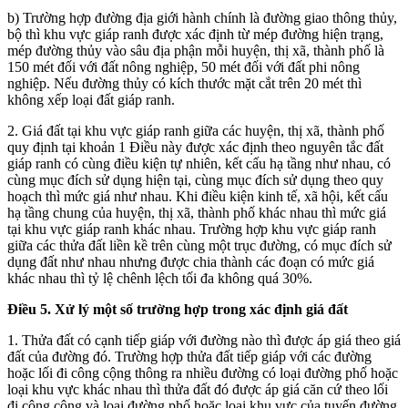
b) Trường hợp đường địa giới hành chính là đường giao thông thủy,
bộ thì khu vực giáp ranh được xác định từ mép đường hiện trạng,
mép đường thủy vào sâu địa phận mỗi huyện, thị xã, thành phố là
150 mét đối với đất nông nghiệp, 50 mét đối với đất phi nông
nghiệp. Nếu đường thủy có kích thước mặt cắt trên 20 mét thì
không xếp loại đất giáp ranh.
2. Giá đất tại khu vực giáp ranh giữa các huyện, thị xã, thành phố
quy định tại khoản 1 Điều này được xác định theo nguyên tắc đất
giáp ranh có cùng điều kiện tự nhiên, kết cấu hạ tầng như nhau, có
cùng mục đích sử dụng hiện tại, cùng mục đích sử dụng theo quy
hoạch thì mức giá như nhau. Khi điều kiện kinh tế, xã hội, kết cấu
hạ tầng chung của huyện, thị xã, thành phố khác nhau thì mức giá
tại khu vực giáp ranh khác nhau. Trường hợp khu vực giáp ranh
giữa các thửa đất liền kề trên cùng một trục đường, có mục đích sử
dụng đất như nhau nhưng được chia thành các đoạn có mức giá
khác nhau thì tỷ lệ chênh lệch tối đa không quá 30%.
Điều 5. Xử lý một số trường hợp trong xác định giá đất
1. Thửa đất có cạnh tiếp giáp với đường nào thì được áp giá theo giá
đất của đường đó. Trường hợp thửa đất tiếp giáp với các đường
hoặc lối đi công cộng thông ra nhiều đường có loại đường phố hoặc
loại khu vực khác nhau thì thửa đất đó được áp giá căn cứ theo lối
đi công cộng và loại đường phố hoặc loại khu vực của tuyến đường