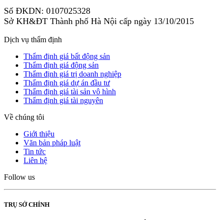
Số ĐKDN: 0107025328
Sở KH&ĐT Thành phố Hà Nội cấp ngày 13/10/2015
Dịch vụ thẩm định
Thẩm định giá bất động sản
Thẩm định giá động sản
Thẩm định giá trị doanh nghiệp
Thẩm định giá dự án đầu tư
Thẩm định giá tài sản vô hình
Thẩm định giá tài nguyên
Về chúng tôi
Giới thiệu
Văn bản pháp luật
Tin tức
Liên hệ
Follow us
TRỤ SỞ CHÍNH