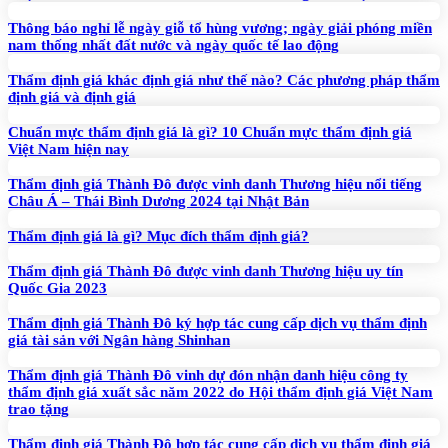
Thông báo nghỉ lễ ngày giỗ tổ hùng vương; ngày giải phóng miền
nam thống nhất đất nước và ngày quốc tế lao động
Thẩm định giá khác định giá như thế nào? Các phương pháp thẩm
định giá và định giá
Chuẩn mực thẩm định giá là gì? 10 Chuẩn mực thẩm định giá
Việt Nam hiện nay
Thẩm định giá Thành Đô được vinh danh Thương hiệu nổi tiếng
Châu Á – Thái Bình Dương 2024 tại Nhật Bản
Thẩm định giá là gì? Mục đích thẩm định giá?
Thẩm định giá Thành Đô được vinh danh Thương hiệu uy tín
Quốc Gia 2023
Thẩm định giá Thành Đô ký hợp tác cung cấp dịch vụ thẩm định
giá tài sản với Ngân hàng Shinhan
Thẩm định giá Thành Đô vinh dự đón nhận danh hiệu công ty
thẩm định giá xuất sắc năm 2022 do Hội thẩm định giá Việt Nam
trao tặng
Thẩm định giá Thành Đô hợp tác cung cấp dịch vụ thẩm định giá