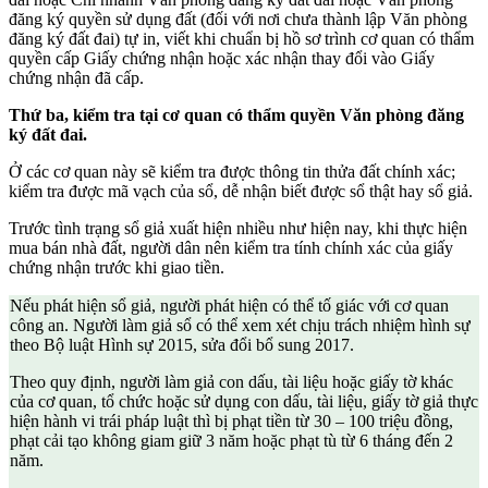
đăng ký quyền sử dụng đất (đối với nơi chưa thành lập Văn phòng
đăng ký đất đai) tự in, viết khi chuẩn bị hồ sơ trình cơ quan có thẩm
quyền cấp Giấy chứng nhận hoặc xác nhận thay đổi vào Giấy
chứng nhận đã cấp.
Thứ ba, kiểm tra tại cơ quan có thẩm quyền Văn phòng đăng
ký đất đai.
Ở các cơ quan này sẽ kiểm tra được thông tin thửa đất chính xác;
kiểm tra được mã vạch của sổ, dễ nhận biết được sổ thật hay sổ giả.
Trước tình trạng sổ giả xuất hiện nhiều như hiện nay, khi thực hiện
mua bán nhà đất, người dân nên kiểm tra tính chính xác của giấy
chứng nhận trước khi giao tiền.
Nếu phát hiện sổ giả, người phát hiện có thể tố giác với cơ quan
công an. Người làm giả sổ có thể xem xét chịu trách nhiệm hình sự
theo Bộ luật Hình sự 2015, sửa đổi bổ sung 2017.
Theo quy định, người làm giả con dấu, tài liệu hoặc giấy tờ khác
của cơ quan, tổ chức hoặc sử dụng con dấu, tài liệu, giấy tờ giả thực
hiện hành vi trái pháp luật thì bị phạt tiền từ 30 – 100 triệu đồng,
phạt cải tạo không giam giữ 3 năm hoặc phạt tù từ 6 tháng đến 2
năm.