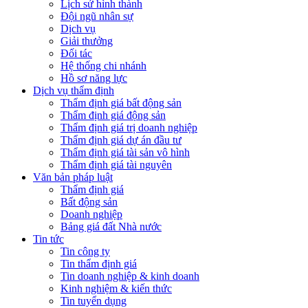
Lịch sử hình thành
Đội ngũ nhân sự
Dịch vụ
Giải thưởng
Đối tác
Hệ thống chi nhánh
Hồ sơ năng lực
Dịch vụ thẩm định
Thẩm định giá bất động sản
Thẩm định giá động sản
Thẩm định giá trị doanh nghiệp
Thẩm định giá dự án đầu tư
Thẩm định giá tài sản vô hình
Thẩm định giá tài nguyên
Văn bản pháp luật
Thẩm định giá
Bất động sản
Doanh nghiệp
Bảng giá đất Nhà nước
Tin tức
Tin công ty
Tin thẩm định giá
Tin doanh nghiệp & kinh doanh
Kinh nghiệm & kiến thức
Tin tuyển dụng