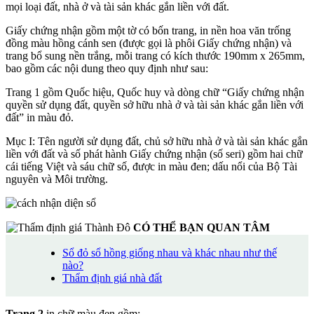
mọi loại đất, nhà ở và tài sản khác gắn liền với đất.
Giấy chứng nhận gồm một tờ có bốn trang, in nền hoa văn trống
đồng màu hồng cánh sen (được gọi là phôi Giấy chứng nhận) và
trang bổ sung nền trắng, mỗi trang có kích thước 190mm x 265mm,
bao gồm các nội dung theo quy định như sau:
Trang 1 gồm Quốc hiệu, Quốc huy và dòng chữ “Giấy chứng nhận
quyền sử dụng đất, quyền sở hữu nhà ở và tài sản khác gắn liền với
đất” in màu đỏ.
Mục I: Tên người sử dụng đất, chủ sở hữu nhà ở và tài sản khác gắn
liền với đất và số phát hành Giấy chứng nhận (số seri) gồm hai chữ
cái tiếng Việt và sáu chữ số, được in màu đen; dấu nổi của Bộ Tài
nguyên và Môi trường.
CÓ THỂ BẠN QUAN TÂM
Sổ đỏ sổ hồng giống nhau và khác nhau như thế
nào?
Thẩm định giá nhà đất
Trang 2
in chữ màu đen gồm: