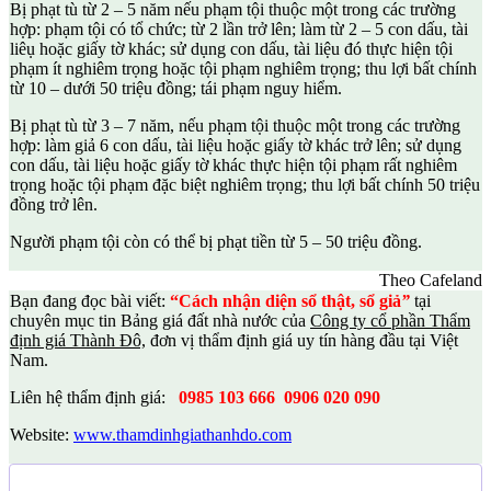
Bị phạt tù từ 2 – 5 năm nếu phạm tội thuộc một trong các trường
hợp: phạm tội có tổ chức; từ 2 lần trở lên; làm từ 2 – 5 con dấu, tài
liêụ hoặc giấy tờ khác; sử dụng con dấu, tài liệu đó thực hiện tội
phạm ít nghiêm trọng hoặc tội phạm nghiêm trọng; thu lợi bất chính
từ 10 – dưới 50 triệu đồng; tái phạm nguy hiểm.
Bị phạt tù từ 3 – 7 năm, nếu phạm tội thuộc một trong các trường
hợp: làm giả 6 con dấu, tài liệu hoặc giấy tờ khác trở lên; sử dụng
con dấu, tài liệu hoặc giấy tờ khác thực hiện tội phạm rất nghiêm
trọng hoặc tội phạm đặc biệt nghiêm trọng; thu lợi bất chính 50 triệu
đồng trở lên.
Người phạm tội còn có thể bị phạt tiền từ 5 – 50 triệu đồng.
Theo Cafeland
Bạn đang đọc bài viết:
“Cách nhận diện sổ thật, sổ giả
”
tại
chuyên mục tin Bảng giá đất nhà nước của
Công ty cổ phần Thẩm
định giá Thành Đô,
đơn vị thẩm định giá uy tín hàng đầu tại Việt
Nam.
Liên hệ thẩm định giá:
0985 103 666
0906 020 090
Website:
www.thamdinhgiathanhdo.com