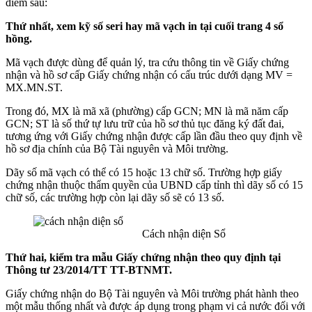
điểm sau:
Thứ nhất, xem kỹ số seri hay mã vạch in tại cuối trang 4 sổ
hồng.
Mã vạch được dùng để quản lý, tra cứu thông tin về Giấy chứng
nhận và hồ sơ cấp Giấy chứng nhận có cấu trúc dưới dạng MV =
MX.MN.ST.
Trong đó, MX là mã xã (phường) cấp GCN; MN là mã năm cấp
GCN; ST là số thứ tự lưu trữ của hồ sơ thủ tục đăng ký đất đai,
tương ứng với Giấy chứng nhận được cấp lần đầu theo quy định về
hồ sơ địa chính của Bộ Tài nguyên và Môi trường.
Dãy số mã vạch có thể có 15 hoặc 13 chữ số. Trường hợp giấy
chứng nhận thuộc thẩm quyền của UBND cấp tỉnh thì dãy số có 15
chữ số, các trường hợp còn lại dãy số sẽ có 13 số.
Cách nhận diện Sổ
Thứ hai, kiểm tra mẫu Giấy chứng nhận theo quy định tại
Thông tư 23/2014/TT TT-BTNMT.
Giấy chứng nhận do Bộ Tài nguyên và Môi trường phát hành theo
một mẫu thống nhất và được áp dụng trong phạm vi cả nước đối với