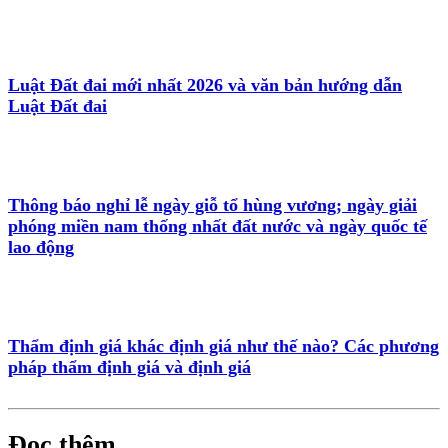
Luật Đất đai mới nhất 2026 và văn bản hướng dẫn
Luật Đất đai
Thông báo nghỉ lễ ngày giỗ tổ hùng vương; ngày giải
phóng miền nam thống nhất đất nước và ngày quốc tế
lao động
Thẩm định giá khác định giá như thế nào? Các phương
pháp thẩm định giá và định giá
Đọc thêm