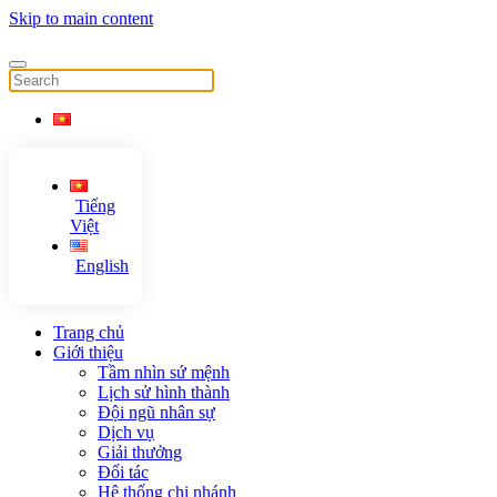
Skip to main content
Tiếng
Việt
English
Trang chủ
Giới thiệu
Tầm nhìn sứ mệnh
Lịch sử hình thành
Đội ngũ nhân sự
Dịch vụ
Giải thưởng
Đối tác
Hệ thống chi nhánh