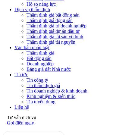
Hồ sơ năng lực
Dịch vụ thẩm định
Thẩm định giá bất động sản
Thẩm định giá động sản
Thẩm định giá trị doanh nghiệp
Thẩm định giá dự án đầu tư
Thẩm định giá tài sản vô hình
Thẩm định giá tài nguyên
Văn bản pháp luật
Thẩm định giá
Bất động sản
Doanh nghiệp
Bảng giá đất Nhà nước
Tin tức
Tin công ty
Tin thẩm định giá
Tin doanh nghiệp & kinh doanh
Kinh nghiệm & kiến thức
Tin tuyển dụng
Liên hệ
Tư vấn dịch vụ
Gọi điện ngay