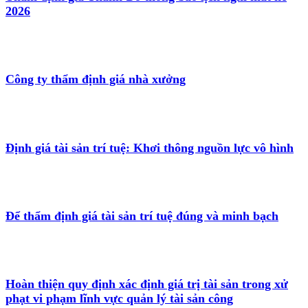
2026
Công ty thẩm định giá nhà xưởng
Định giá tài sản trí tuệ: Khơi thông nguồn lực vô hình
Để thẩm định giá tài sản trí tuệ đúng và minh bạch
Hoàn thiện quy định xác định giá trị tài sản trong xử
phạt vi phạm lĩnh vực quản lý tài sản công