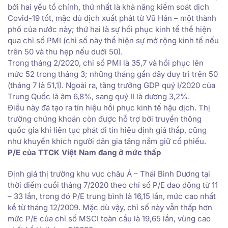
bởi hai yếu tố chính, thứ nhất là khả năng kiểm soát dịch
Covid-19 tốt, mặc dù dịch xuất phát từ Vũ Hán – một thành
phố của nước này; thứ hai là sự hồi phục kinh tế thể hiện
qua chỉ số PMI (chỉ số này thể hiện sự mở rộng kinh tế nếu
trên 50 và thu hẹp nếu dưới 50).
Trong tháng 2/2020, chỉ số PMI là 35,7 và hồi phục lên
mức 52 trong tháng 3; những tháng gần đây duy trì trên 50
(tháng 7 là 51,1). Ngoài ra, tăng trưởng GDP quý I/2020 của
Trung Quốc là âm 6,8%, sang quý II là dương 3,2%.
Điều này đã tạo ra tín hiệu hồi phục kinh tế hậu dịch. Thị
trường chứng khoán còn được hỗ trợ bởi truyền thông
quốc gia khi liên tục phát đi tín hiệu định giá thấp, cũng
như khuyến khích người dân gia tăng nắm giữ cổ phiếu.
P/E của TTCK Việt Nam đang ở mức thấp
Định giá thị trường khu vực châu Á – Thái Bình Dương tại
thời điểm cuối tháng 7/2020 theo chỉ số P/E dao động từ 11
– 33 lần, trong đó P/E trung bình là 16,15 lần, mức cao nhất
kể từ tháng 12/2009. Mặc dù vậy, chỉ số này vẫn thấp hơn
mức P/E của chỉ số MSCI toàn cầu là 19,65 lần, vùng cao