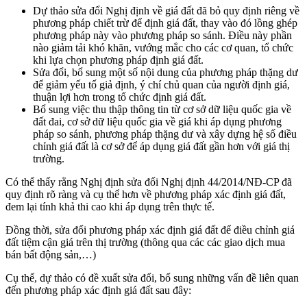
Dự thảo sửa đổi Nghị định về giá đất đã bỏ quy định riêng về
phương pháp chiết trừ để định giá đất, thay vào đó lồng ghép
phương pháp này vào phương pháp so sánh. Điều này phần
nào giảm tải khó khăn, vướng mắc cho các cơ quan, tổ chức
khi lựa chọn phương pháp định giá đất.
Sửa đổi, bổ sung một số nội dung của phương pháp thặng dư
để giảm yếu tố giả định, ý chí chủ quan của người định giá,
thuận lợi hơn trong tổ chức định giá đất.
Bổ sung việc thu thập thông tin từ cơ sở dữ liệu quốc gia về
đất đai, cơ sở dữ liệu quốc gia về giá khi áp dụng phương
pháp so sánh, phương pháp thặng dư và xây dựng hệ số điều
chỉnh giá đất là cơ sở để áp dụng giá đất gần hơn với giá thị
trường.
Có thể thấy rằng Nghị định sửa đổi Nghị định 44/2014/NĐ-CP đã
quy định rõ ràng và cụ thể hơn về phương pháp xác định giá đất,
đem lại tính khả thi cao khi áp dụng trên thực tế.
Đồng thời, sửa đổi phương pháp xác định giá đất để điều chỉnh giá
đất tiệm cận giá trên thị trường (thông qua các các giao dịch mua
bán bất động sản,…)
Cụ thể, dự thảo có đề xuất sửa đổi, bổ sung những vấn đề liên quan
đến phương pháp xác định giá đất sau đây: