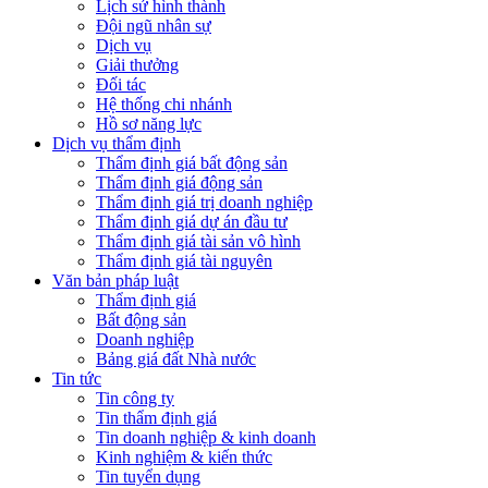
Lịch sử hình thành
Đội ngũ nhân sự
Dịch vụ
Giải thưởng
Đối tác
Hệ thống chi nhánh
Hồ sơ năng lực
Dịch vụ thẩm định
Thẩm định giá bất động sản
Thẩm định giá động sản
Thẩm định giá trị doanh nghiệp
Thẩm định giá dự án đầu tư
Thẩm định giá tài sản vô hình
Thẩm định giá tài nguyên
Văn bản pháp luật
Thẩm định giá
Bất động sản
Doanh nghiệp
Bảng giá đất Nhà nước
Tin tức
Tin công ty
Tin thẩm định giá
Tin doanh nghiệp & kinh doanh
Kinh nghiệm & kiến thức
Tin tuyển dụng