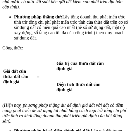
nhà nước có mức lãi suất tiền gửi tiết kiệm cao nhất trên địa bàn
cấp tỉnh).
Phương pháp thặng dư:
Lấy tổng doanh thu phát triển ước
tính trừ tổng chi phí phát triển ước tính của thửa đất trên cơ sở
sử dụng đất có hiệu quả cao nhất (hệ số sử dụng đất, mật độ
xây dựng, số tầng cao tối đa của công trình) theo quy hoạch
sử dụng đất.
Công thức:
Giá trị của thửa đất cần
định giá
Giá đất của
thửa đất cần
=
định giá
Diện tích thửa đất cần
định giá
(Hiện nay, phương pháp thặng dư để định giá đất với đất có tiềm
năng phát triển để sử dụng tốt nhất bằng cách loại trừ tổng chi phí
ước tính ra khỏi tổng doanh thu phát triển giả định của bất động
sản).
Phương pháp hệ số điều chỉnh giá đất:
Lấy giá đất trong