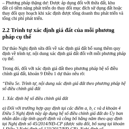
– Phương pháp thặng dư: Được áp dụng đối với thửa đất, khu
đất có tiềm năng phát triển do thay đổi mục đích sử dụng đất hoặc
thay đổi quy hoạch khi xác định được tổng doanh thu phát triển và
tổng chi phí phát triển.
2.2 Trình tự xác định giá đất của mỗi phương
pháp cụ thể
Dự thảo Nghị định sửa đổi về xác định giá đất bổ sung thêm quy
định về trình tự, nội dung xác định giá đất đối với mỗi phương pháp
cụ thể.
Trong đó, đối với xác định giá đất theo phương pháp hệ số điều
chỉnh giá đất, khoản 9 Điều 1 dự thảo nêu rõ:
“Điều 5e. Trình tự, nội dung xác định giá đất theo phương pháp hệ
số điều chỉnh giá đất
1. Xác định hệ số điều chỉnh giá đất
a) Đối với trường hợp quy định tại các điểm a, b, c và d khoản 4
Điều 5 Nghị định này áp dụng hệ số điều chỉnh giá đất do Ủy ban
nhân dân cấp tỉnh quyết định và công bố hằng năm theo quy định
tại Nghị định số 45/2014/NĐ-CP (được sửa đổi, bổ sung tại khoản
1 Điều 2 Nghị định số 123/2017/NĐ-CP), Nghị định số