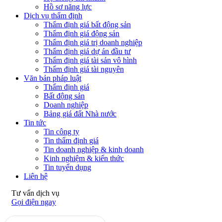
Hồ sơ năng lực
Dịch vụ thẩm định
Thẩm định giá bất động sản
Thẩm định giá động sản
Thẩm định giá trị doanh nghiệp
Thẩm định giá dự án đầu tư
Thẩm định giá tài sản vô hình
Thẩm định giá tài nguyên
Văn bản pháp luật
Thẩm định giá
Bất động sản
Doanh nghiệp
Bảng giá đất Nhà nước
Tin tức
Tin công ty
Tin thẩm định giá
Tin doanh nghiệp & kinh doanh
Kinh nghiệm & kiến thức
Tin tuyển dụng
Liên hệ
Tư vấn dịch vụ
Gọi điện ngay