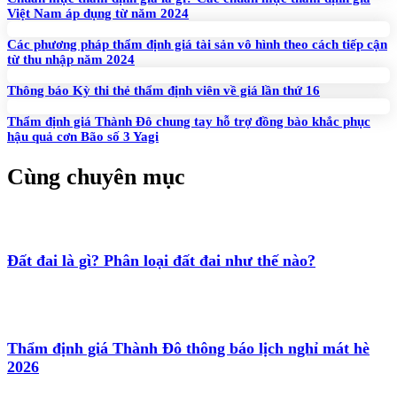
Việt Nam áp dụng từ năm 2024
Các phương pháp thẩm định giá tài sản vô hình theo cách tiếp cận
từ thu nhập năm 2024
Thông báo Kỳ thi thẻ thẩm định viên về giá lần thứ 16
Thẩm định giá Thành Đô chung tay hỗ trợ đồng bào khắc phục
hậu quả cơn Bão số 3 Yagi
Cùng chuyên mục
Đất đai là gì? Phân loại đất đai như thế nào?
Thẩm định giá Thành Đô thông báo lịch nghỉ mát hè
2026