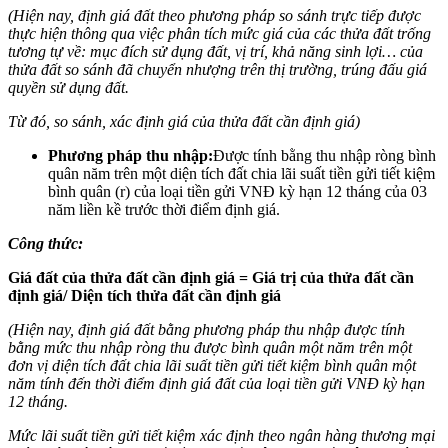
(Hiện nay, định giá đất theo phương pháp so sánh trực tiếp được
thực hiện thông qua việc phân tích mức giá của các thửa đất trống
tương tự về: mục đích sử dụng đất, vị trí, khả năng sinh lợi… của
thửa đất so sánh đã chuyển nhượng trên thị trường, trúng đấu giá
quyền sử dụng đất.
Từ đó, so sánh, xác định giá của thửa đất cần định giá)
Phương pháp thu nhập:
Được tính bằng thu nhập ròng bình
quân năm trên một diện tích đất chia lãi suất tiền gửi tiết kiệm
bình quân (r) của loại tiền gửi VNĐ kỳ hạn 12 tháng của 03
năm liền kề trước thời điểm định giá.
Công thức:
Giá đất của thửa đất cần định giá = Giá trị của thửa đất cần
định giá/ Diện tích thửa đất cần định giá
(Hiện nay, định giá đất bằng phương pháp thu nhập được tính
bằng mức thu nhập ròng thu được bình quân một năm trên một
đơn vị diện tích đất chia lãi suất tiền gửi tiết kiệm bình quân một
năm tính đến thời điểm định giá đất của loại tiền gửi VNĐ kỳ hạn
12 tháng.
Mức lãi suất tiền gửi tiết kiệm xác định theo ngân hàng thương mại