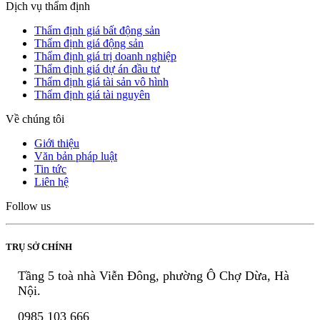
Dịch vụ thẩm định
Thẩm định giá bất động sản
Thẩm định giá động sản
Thẩm định giá trị doanh nghiệp
Thẩm định giá dự án đầu tư
Thẩm định giá tài sản vô hình
Thẩm định giá tài nguyên
Về chúng tôi
Giới thiệu
Văn bản pháp luật
Tin tức
Liên hệ
Follow us
TRỤ SỞ CHÍNH
Tầng 5 toà nhà Viễn Đông, phường Ô Chợ Dừa, Hà
Nội.
0985 103 666