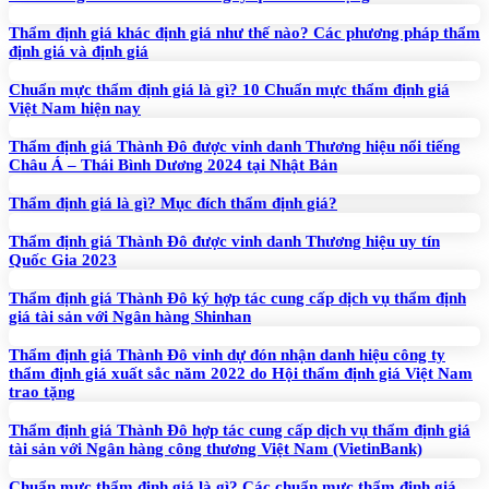
Thẩm định giá khác định giá như thế nào? Các phương pháp thẩm
định giá và định giá
Chuẩn mực thẩm định giá là gì? 10 Chuẩn mực thẩm định giá
Việt Nam hiện nay
Thẩm định giá Thành Đô được vinh danh Thương hiệu nổi tiếng
Châu Á – Thái Bình Dương 2024 tại Nhật Bản
Thẩm định giá là gì? Mục đích thẩm định giá?
Thẩm định giá Thành Đô được vinh danh Thương hiệu uy tín
Quốc Gia 2023
Thẩm định giá Thành Đô ký hợp tác cung cấp dịch vụ thẩm định
giá tài sản với Ngân hàng Shinhan
Thẩm định giá Thành Đô vinh dự đón nhận danh hiệu công ty
thẩm định giá xuất sắc năm 2022 do Hội thẩm định giá Việt Nam
trao tặng
Thẩm định giá Thành Đô hợp tác cung cấp dịch vụ thẩm định giá
tài sản với Ngân hàng công thương Việt Nam (VietinBank)
Chuẩn mực thẩm định giá là gì? Các chuẩn mực thẩm định giá