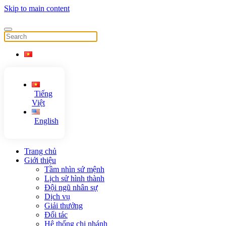
Skip to main content
Tiếng
Việt
English
Trang chủ
Giới thiệu
Tầm nhìn sứ mệnh
Lịch sử hình thành
Đội ngũ nhân sự
Dịch vụ
Giải thưởng
Đối tác
Hệ thống chi nhánh