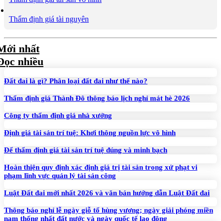
Thẩm định giá tài nguyên
Mới nhất
Đọc nhiều
Đất đai là gì? Phân loại đất đai như thế nào?
Thẩm định giá Thành Đô thông báo lịch nghỉ mát hè 2026
Công ty thẩm định giá nhà xưởng
Định giá tài sản trí tuệ: Khơi thông nguồn lực vô hình
Để thẩm định giá tài sản trí tuệ đúng và minh bạch
Hoàn thiện quy định xác định giá trị tài sản trong xử phạt vi
phạm lĩnh vực quản lý tài sản công
Luật Đất đai mới nhất 2026 và văn bản hướng dẫn Luật Đất đai
Thông báo nghỉ lễ ngày giỗ tổ hùng vương; ngày giải phóng miền
nam thống nhất đất nước và ngày quốc tế lao động