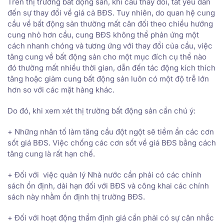
Trên thị trường bất động sản, khi cầu thay đổi, tất yếu dẫn
đến sự thay đổi về giá cả BĐS. Tuy nhiên, do quan hệ cung
cầu về bất động sản thường mất cân đối theo chiều hướng
cung nhỏ hơn cầu, cung BĐS không thể phản ứng một
cách nhanh chóng và tương ứng với thay đổi của cầu, việc
tăng cung về bất động sản cho một mục đích cụ thể nào
đó thường mất nhiều thời gian, dẫn đến tác động kích thích
tăng hoặc giảm cung bất động sản luôn có một độ trễ lớn
hơn so với các mặt hàng khác.
Do đó, khi xem xét thị trường bất động sản cần chú ý:
+ Những nhân tố làm tăng cầu đột ngột sẽ tiềm ẩn các cơn
sốt giá BĐS. Việc chống các cơn sốt về giá BĐS bằng cách
tăng cung là rất hạn chế.
+ Đối với việc quản lý Nhà nước cần phải có các chính
sách ổn định, dài hạn đối với BĐS và công khai các chính
sách này nhằm ổn định thị trường BĐS.
+ Đối với hoạt động thẩm định giá cần phải có sự cân nhắc