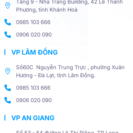
Tầng 9 - Nha Trang Building, 42 Lê Thành
Phương, tỉnh Khánh Hoà
0985 103 666
0906 020 090
VP LÂM ĐỒNG
Số60C Nguyễn Trung Trực , phường Xuân
Hương - Đà Lạt, tỉnh Lâm Đồng.
0985 103 666
0906 020 090
VP AN GIANG
Số 53 - 54 đường Lê Thị Riêng, TP Long