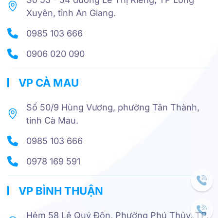
Xuyên, tỉnh An Giang.
0985 103 666
0906 020 090
VP CÀ MAU
Số 50/9 Hùng Vương, phường Tân Thành,
tỉnh Cà Mau.
0985 103 666
0978 169 591
VP BÌNH THUẬN
Hẻm 58 Lê Quý Đôn, Phường Phú Thủy, TP.