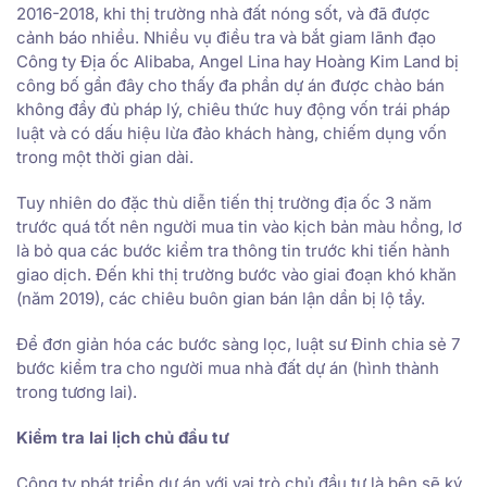
2016-2018, khi thị trường nhà đất nóng sốt, và đã được
cảnh báo nhiều. Nhiều vụ điều tra và bắt giam lãnh đạo
Công ty Địa ốc Alibaba, Angel Lina hay Hoàng Kim Land bị
công bố gần đây cho thấy đa phần dự án được chào bán
không đầy đủ pháp lý, chiêu thức huy động vốn trái pháp
luật và có dấu hiệu lừa đảo khách hàng, chiếm dụng vốn
trong một thời gian dài.
Tuy nhiên do đặc thù diễn tiến thị trường địa ốc 3 năm
trước quá tốt nên người mua tin vào kịch bản màu hồng, lơ
là bỏ qua các bước kiểm tra thông tin trước khi tiến hành
giao dịch. Đến khi thị trường bước vào giai đoạn khó khăn
(năm 2019), các chiêu buôn gian bán lận dần bị lộ tẩy.
Để đơn giản hóa các bước sàng lọc, luật sư Đinh chia sẻ 7
bước kiểm tra cho người mua nhà đất dự án (hình thành
trong tương lai).
Kiểm tra lai lịch chủ đầu tư
Công ty phát triển dự án với vai trò chủ đầu tư là bên sẽ ký