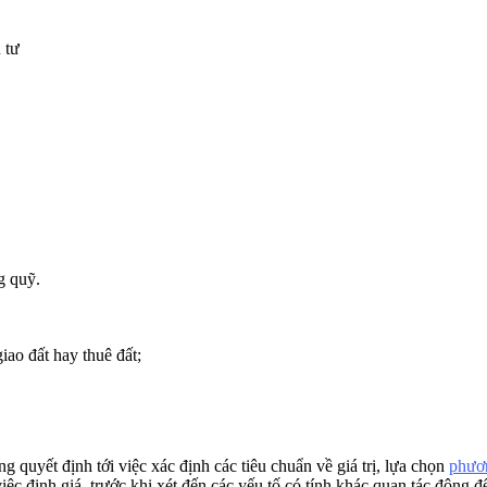
 tư
g quỹ.
iao đất hay thuê đất;
 quyết định tới việc xác định các tiêu chuẩn về giá trị, lựa chọn
phươn
c định giá, trước khi xét đến các yếu tố có tính khác quan tác động đến 