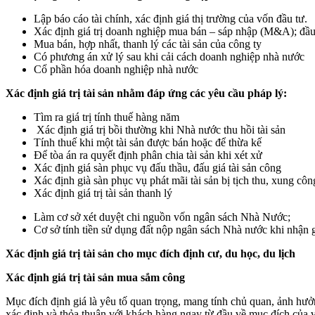
Lập báo cáo tài chính, xác định giá thị trường của vốn đầu tư.
Xác định giá trị doanh nghiệp mua bán – sáp nhập (M&A); đầu
Mua bán, hợp nhất, thanh lý các tài sản của công ty
Có phương án xử lý sau khi cải cách doanh nghiệp nhà nước
Cổ phần hóa doanh nghiệp nhà nước
Xác định giá trị tài sản nhằm đáp ứng các yêu cầu pháp lý:
Tìm ra giá trị tính thuế hàng năm
Xác định giá trị bồi thường khi Nhà nước thu hồi tài sản
Tính thuế khi một tài sản được bán hoặc để thừa kế
Để tòa án ra quyết định phân chia tài sản khi xét xử
Xác định giá sàn phục vụ đấu thầu, đấu giá tài sản công
Xác định già sàn phục vụ phát mãi tài sản bị tịch thu, xung côn
Xác định giá trị tài sản thanh lý
Làm cơ sở xét duyệt chi nguồn vốn ngân sách Nhà Nước;
Cơ sở tính tiền sử dụng đất nộp ngân sách Nhà nước khi nhận g
Xác định giá trị tài sản cho mục đích định cư, du học, du lịch
Xác định giá trị tài sản mua sắm công
Mục đích định giá là yêu tố quan trọng, mang tính chủ quan, ảnh hưởng
xác định và thỏa thuận với khách hàng ngay từ đầu về mục đích của việ