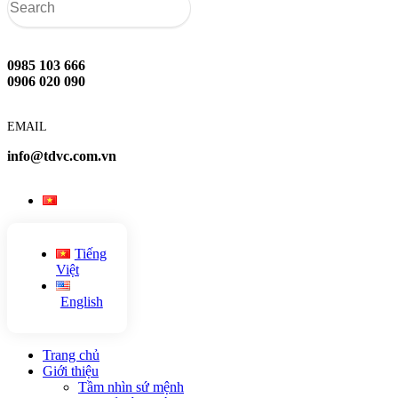
0985 103 666
0906 020 090
EMAIL
info@tdvc.com.vn
Tiếng
Việt
English
Trang chủ
Giới thiệu
Tầm nhìn sứ mệnh