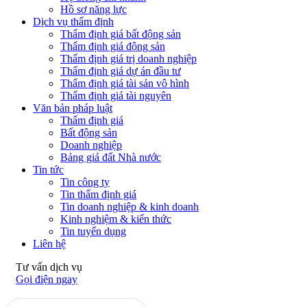
Hồ sơ năng lực
Dịch vụ thẩm định
Thẩm định giá bất động sản
Thẩm định giá động sản
Thẩm định giá trị doanh nghiệp
Thẩm định giá dự án đầu tư
Thẩm định giá tài sản vô hình
Thẩm định giá tài nguyên
Văn bản pháp luật
Thẩm định giá
Bất động sản
Doanh nghiệp
Bảng giá đất Nhà nước
Tin tức
Tin công ty
Tin thẩm định giá
Tin doanh nghiệp & kinh doanh
Kinh nghiệm & kiến thức
Tin tuyển dụng
Liên hệ
Tư vấn dịch vụ
Gọi điện ngay