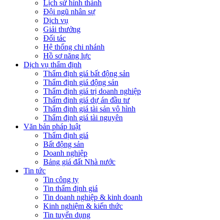
Lịch sử hình thành
Đội ngũ nhân sự
Dịch vụ
Giải thưởng
Đối tác
Hệ thống chi nhánh
Hồ sơ năng lực
Dịch vụ thẩm định
Thẩm định giá bất động sản
Thẩm định giá động sản
Thẩm định giá trị doanh nghiệp
Thẩm định giá dự án đầu tư
Thẩm định giá tài sản vô hình
Thẩm định giá tài nguyên
Văn bản pháp luật
Thẩm định giá
Bất động sản
Doanh nghiệp
Bảng giá đất Nhà nước
Tin tức
Tin công ty
Tin thẩm định giá
Tin doanh nghiệp & kinh doanh
Kinh nghiệm & kiến thức
Tin tuyển dụng