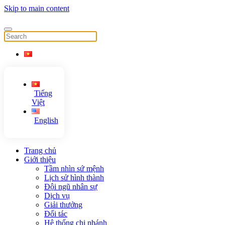
Skip to main content
Tiếng
Việt
English
Trang chủ
Giới thiệu
Tầm nhìn sứ mệnh
Lịch sử hình thành
Đội ngũ nhân sự
Dịch vụ
Giải thưởng
Đối tác
Hệ thống chi nhánh