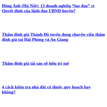
Đông Anh (Hà Nội): 13 doanh nghiệp “lao đao” vì
Quyết định của lãnh đạo UBND huyện?
Thẩm định giá Thành Đô tuyển dụng chuyên viên thẩm
định giá tại Hải Phòng và An Giang
Thẩm định giá tài sản sở hữu trí tuệ
4 cách kiểm tra nhà đất có thuộc quy hoạch hay
không?