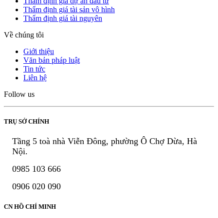
Thẩm định giá dự án đầu tư
Thẩm định giá tài sản vô hình
Thẩm định giá tài nguyên
Về chúng tôi
Giới thiệu
Văn bản pháp luật
Tin tức
Liên hệ
Follow us
TRỤ SỞ CHÍNH
Tầng 5 toà nhà Viễn Đông, phường Ô Chợ Dừa, Hà
Nội.
0985 103 666
0906 020 090
CN HỒ CHÍ MINH