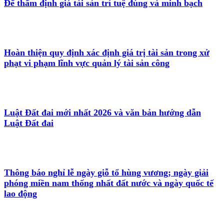
Để thẩm định giá tài sản trí tuệ đúng và minh bạch
Hoàn thiện quy định xác định giá trị tài sản trong xử
phạt vi phạm lĩnh vực quản lý tài sản công
Luật Đất đai mới nhất 2026 và văn bản hướng dẫn
Luật Đất đai
Thông báo nghỉ lễ ngày giỗ tổ hùng vương; ngày giải
phóng miền nam thống nhất đất nước và ngày quốc tế
lao động