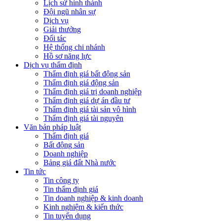
Lịch sử hình thành
Đội ngũ nhân sự
Dịch vụ
Giải thưởng
Đối tác
Hệ thống chi nhánh
Hồ sơ năng lực
Dịch vụ thẩm định
Thẩm định giá bất động sản
Thẩm định giá động sản
Thẩm định giá trị doanh nghiệp
Thẩm định giá dự án đầu tư
Thẩm định giá tài sản vô hình
Thẩm định giá tài nguyên
Văn bản pháp luật
Thẩm định giá
Bất động sản
Doanh nghiệp
Bảng giá đất Nhà nước
Tin tức
Tin công ty
Tin thẩm định giá
Tin doanh nghiệp & kinh doanh
Kinh nghiệm & kiến thức
Tin tuyển dụng