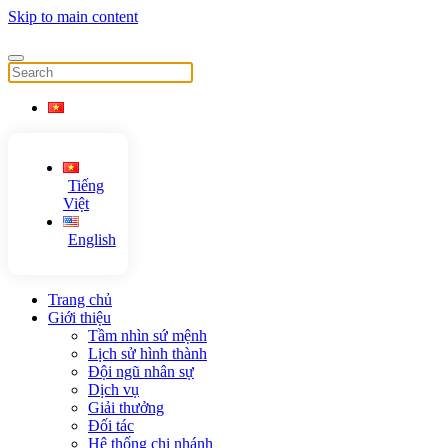
Skip to main content
Tiếng
Việt
English
Trang chủ
Giới thiệu
Tầm nhìn sứ mệnh
Lịch sử hình thành
Đội ngũ nhân sự
Dịch vụ
Giải thưởng
Đối tác
Hệ thống chi nhánh