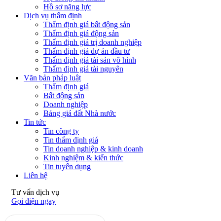
Hồ sơ năng lực
Dịch vụ thẩm định
Thẩm định giá bất động sản
Thẩm định giá động sản
Thẩm định giá trị doanh nghiệp
Thẩm định giá dự án đầu tư
Thẩm định giá tài sản vô hình
Thẩm định giá tài nguyên
Văn bản pháp luật
Thẩm định giá
Bất động sản
Doanh nghiệp
Bảng giá đất Nhà nước
Tin tức
Tin công ty
Tin thẩm định giá
Tin doanh nghiệp & kinh doanh
Kinh nghiệm & kiến thức
Tin tuyển dụng
Liên hệ
Tư vấn dịch vụ
Gọi điện ngay