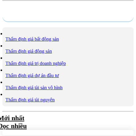
Dịch vụ
Thẩm định giá bất động sản
Thẩm định giá động sản
Thẩm định giá trị doanh nghiệp
Thẩm định giá dự án đầu tư
Thẩm định giá tài sản vô hình
Thẩm định giá tài nguyên
Mới nhất
Đọc nhiều