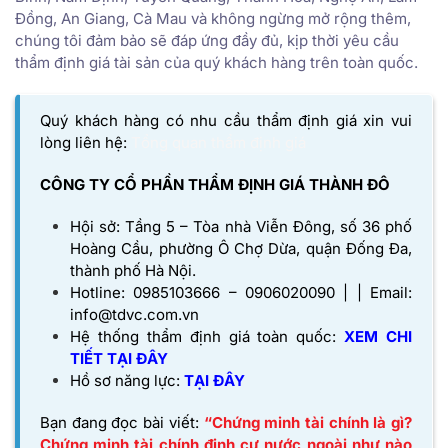
Đồng, An Giang, Cà Mau và không ngừng mở rộng thêm,
chúng tôi đảm bảo sẽ đáp ứng đầy đủ, kịp thời yêu cầu
thẩm định giá tài sản của quý khách hàng trên toàn quốc.
Quý khách hàng có nhu cầu thẩm định giá xin vui
lòng liên hệ:
Tổng quan thẩm định giá
CÔNG TY CỔ PHẦN THẨM ĐỊNH GIÁ THÀNH ĐÔ
Hội sở: Tầng 5 – Tòa nhà Viễn Đông, số 36 phố
Hoàng Cầu, phường Ô Chợ Dừa, quận Đống Đa,
thành phố Hà Nội.
Hotline: 0985103666 – 0906020090 | | Email:
info@tdvc.com.vn
Hệ thống thẩm định giá toàn quốc:
XEM CHI
TIẾT TẠI ĐÂY
Hồ sơ năng lực:
TẠI
ĐÂY
Bạn đang đọc bài viết:
“Chứng minh tài chính là gì?
Chứng minh tài chính định cư nước ngoài như nào