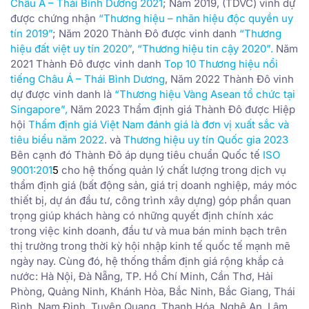
Châu Á – Thái Bình Dương
2021
; Năm 2019, (TDVC) vinh dự
được chứng nhận
“Thương hiệu – nhãn hiệu độc quyền uy
tín 2019”
; Năm 2020 Thành Đô được vinh danh
“Thương
hiệu đất việt uy tín 2020”
,
“Thương hiệu tin cậy 2020”
.
Năm
2021 Thành Đô được vinh danh
Top 10 Thương hiệu nổi
tiếng Châu Á – Thái Bình Dương
, Năm 2022 Thành Đô vinh
dự được vinh danh là
“Thương hiệu Vàng Asean tổ chức tại
Singapore”
,
Năm 2023 Thẩm định giá Thành Đô được Hiệp
hội
Thẩm định giá Việt Nam đánh giá là đơn vị xuất sắc và
tiêu biểu năm 2022
. và
Thương hiệu uy tín Quốc gia 2023
Bên cạnh đó Thành Đô áp dụng tiêu chuẩn Quốc tế
ISO
9001:201
5
cho hệ thống quản lý chất lượng trong dịch vụ
thẩm định giá (bất động sản, giá trị doanh nghiệp, máy móc
thiết bị, dự án đầu tư, công trình xây dựng) góp phần quan
trọng giúp khách hàng có những quyết định chính xác
trong việc kinh doanh, đầu tư và mua bán minh bạch trên
thị trường trong thời kỳ hội nhập kinh tế quốc tế mạnh mẽ
ngày nay. Cùng đó, hệ thống thẩm định giá rộng khắp cả
nước: Hà Nội, Đà Nẵng, TP. Hồ Chí Minh, Cần Thơ, Hải
Phòng, Quảng Ninh, Khánh Hòa, Bắc Ninh, Bắc Giang, Thái
Bình, Nam Định, Tuyên Quang, Thanh Hóa, Nghệ An, Lâm