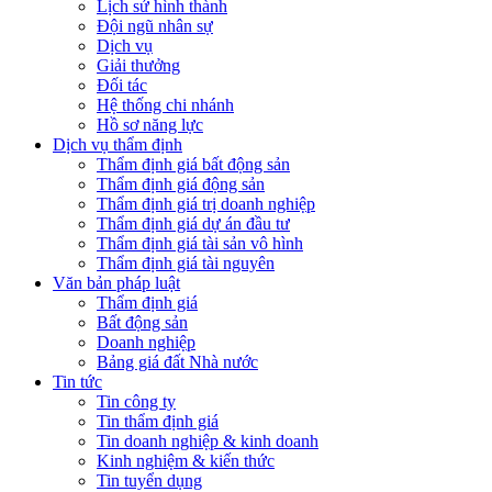
Lịch sử hình thành
Đội ngũ nhân sự
Dịch vụ
Giải thưởng
Đối tác
Hệ thống chi nhánh
Hồ sơ năng lực
Dịch vụ thẩm định
Thẩm định giá bất động sản
Thẩm định giá động sản
Thẩm định giá trị doanh nghiệp
Thẩm định giá dự án đầu tư
Thẩm định giá tài sản vô hình
Thẩm định giá tài nguyên
Văn bản pháp luật
Thẩm định giá
Bất động sản
Doanh nghiệp
Bảng giá đất Nhà nước
Tin tức
Tin công ty
Tin thẩm định giá
Tin doanh nghiệp & kinh doanh
Kinh nghiệm & kiến thức
Tin tuyển dụng