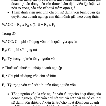
đoạn dự báo dòng tiền cần được thẩm định viên lập luận và
nêu rõ trong báo cáo kết quả thẩm định giá.
Thẩm định viên ước tính chi phí sử dụng vốn bình quân gia
quyền của doanh nghiệp cần thẩm định giá theo công thức:
WACC = R
x F
x (1 -t) + R
x F
d
d
e
e
Trong đó:
WACC: Chi phí sử dụng vốn bình quân gia quyền
R
: Chi phí sử dụng nợ
d
F
: Tỷ trọng nợ trên tổng nguồn vốn
d
t: Thuế suất thuế thu nhập doanh nghiệp
R
: Chi phí sử dụng vốn chủ sở hữu
e
F
: Tỷ trọng vốn chủ sở hữu trên tổng nguồn vốn
e
Tổng nguồn vốn là các nguồn vốn tài trợ cho hoạt động của
doanh nghiệp, gồm vốn chủ sở hữu và nợ phải trả có chi phí
sử dụng vốn được dự kiến tài trợ cho hoạt động của doanh