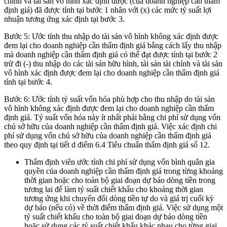
chính và tài sản vô hình xác định được (của doanh nghiệp cần thẩm
định giá) đã được tính tại bước 1 nhân với (x) các mức tỷ suất lợi
nhuận tương ứng xác định tại bước 3.
Bước 5: Ước tính thu nhập do tài sản vô hình không xác định được
đem lại cho doanh nghiệp cần thẩm định giá bằng cách lấy thu nhập
mà doanh nghiệp cần thẩm định giá có thể đạt được tính tại bước 2
trừ đi (-) thu nhập do các tài sản hữu hình, tài sản tài chính và tài sản
vô hình xác định được đem lại cho doanh nghiệp cần thẩm định giá
tính tại bước 4.
Bước 6: Ước tính tỷ suất vốn hóa phù hợp cho thu nhập do tài sản
vô hình không xác định được đem lại cho doanh nghiệp cần thẩm
định giá. Tỷ suất vốn hóa này ít nhất phải bằng chi phí sử dụng vốn
chủ sở hữu của doanh nghiệp cần thẩm định giá. Việc xác định chi
phí sử dụng vốn chủ sở hữu của doanh nghiệp cần thẩm định giá
theo quy định tại tiết d điểm 6.4 Tiêu chuẩn thẩm định giá số 12.
Thẩm định viên ước tính chi phí sử dụng vốn bình quân gia
quyền của doanh nghiệp cần thẩm định giá trong từng khoảng
thời gian hoặc cho toàn bộ giai đoạn dự báo dòng tiền trong
tương lai để làm tỷ suất chiết khấu cho khoảng thời gian
tương ứng khi chuyển đổi dòng tiền tự do và giá trị cuối kỳ
dự báo (nếu có) về thời điểm thẩm định giá. Việc sử dụng một
tỷ suất chiết khấu cho toàn bộ giai đoạn dự báo dòng tiền
hoặc sử dụng các tỷ suất chiết khấu khác nhau cho từng giai