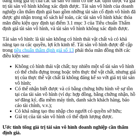
bằng tổng giá trị của các tài sản vô hình có thể xác định được và giá
trị tài sản vô hình không xác định được. Tài sản vô hình của doanh
nghiệp cần thẩm định giá bao gồm những tài sản cố định vô hình đã
được ghi nhận trong sổ sách kế toán, các tài sản vô hình khác thỏa
mãn điều kiện quy định tại điểm 3.1 mục 3 của Tiêu chuẩn Thẩm
định giá tài sản vô hình, và tài sản vô hình không xác định được.
Tài sản vô hình: là tài sản không có hình thái vật chất và có khả
năng tạo ra các quyền, lợi ích kinh tế. Tài sản vô hình được đề cập
trong
tiêu chuẩn thẩm định giá số 13
phải thỏa mãn đồng thời các
điều kiện sau:
Không có hình thái vật chất; tuy nhiên một số tài sản vô hình
có thể chứa đựng trong hoặc trên thực thể vật chất, nhưng giá
trị của thực thể vật chất là không đáng kể so với giá trị tài sản
vô hình;
Có thể nhận biết được và có bằng chứng hữu hình về sự tồn
tại của tài sản vô hình (ví dụ: hợp đồng, bằng chứng nhận, hồ
sơ đăng ký, đĩa mềm máy tính, danh sách khách hàng, báo
cáo tài chính, v.v.);
Có khả năng tạo thu nhập cho người có quyền sở hữu;
Giá trị của tài sản vô hình có thể định lượng được.
Ước tính tổng giá trị tài sản vô hình doanh nghiệp cần thẩm
định giá.