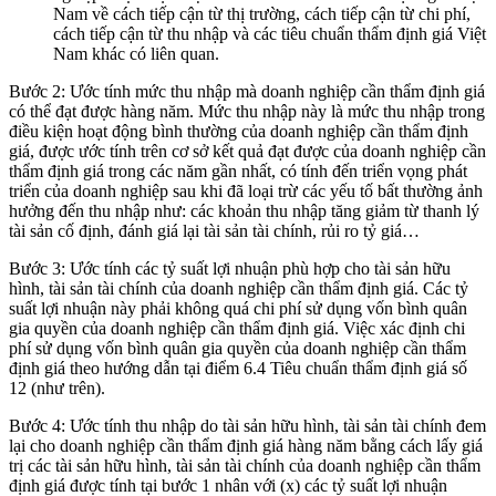
Nam về cách tiếp cận từ thị trường, cách tiếp cận từ chi phí,
cách tiếp cận từ thu nhập và các tiêu chuẩn thẩm định giá Việt
Nam khác có liên quan.
Bước 2: Ước tính mức thu nhập mà doanh nghiệp cần thẩm định giá
có thể đạt được hàng năm. Mức thu nhập này là mức thu nhập trong
điều kiện hoạt động bình thường của doanh nghiệp cần thẩm định
giá, được ước tính trên cơ sở kết quả đạt được của doanh nghiệp cần
thẩm định giá trong các năm gần nhất, có tính đến triển vọng phát
triển của doanh nghiệp sau khi đã loại trừ các yếu tố bất thường ảnh
hưởng đến thu nhập như: các khoản thu nhập tăng giảm từ thanh lý
tài sản cố định, đánh giá lại tài sản tài chính, rủi ro tỷ giá…
Bước 3: Ước tính các tỷ suất lợi nhuận phù hợp cho tài sản hữu
hình, tài sản tài chính của doanh nghiệp cần thẩm định giá. Các tỷ
suất lợi nhuận này phải không quá chi phí sử dụng vốn bình quân
gia quyền của doanh nghiệp cần thẩm định giá. Việc xác định chi
phí sử dụng vốn bình quân gia quyền của doanh nghiệp cần thẩm
định giá theo hướng dẫn tại điểm 6.4 Tiêu chuẩn thẩm định giá số
12 (như trên).
Bước 4: Ước tính thu nhập do tài sản hữu hình, tài sản tài chính đem
lại cho doanh nghiệp cần thẩm định giá hàng năm bằng cách lấy giá
trị các tài sản hữu hình, tài sản tài chính của doanh nghiệp cần thẩm
định giá được tính tại bước 1 nhân với (x) các tỷ suất lợi nhuận