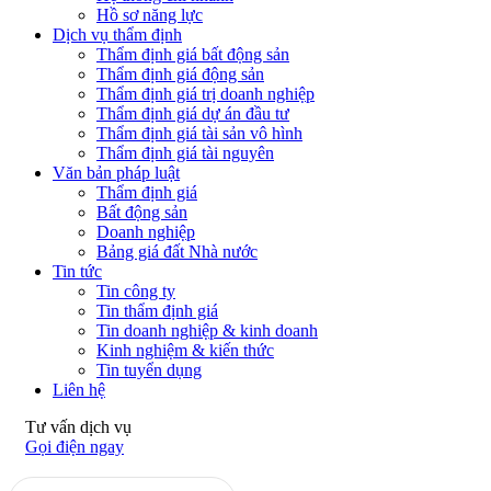
Hồ sơ năng lực
Dịch vụ thẩm định
Thẩm định giá bất động sản
Thẩm định giá động sản
Thẩm định giá trị doanh nghiệp
Thẩm định giá dự án đầu tư
Thẩm định giá tài sản vô hình
Thẩm định giá tài nguyên
Văn bản pháp luật
Thẩm định giá
Bất động sản
Doanh nghiệp
Bảng giá đất Nhà nước
Tin tức
Tin công ty
Tin thẩm định giá
Tin doanh nghiệp & kinh doanh
Kinh nghiệm & kiến thức
Tin tuyển dụng
Liên hệ
Tư vấn dịch vụ
Gọi điện ngay