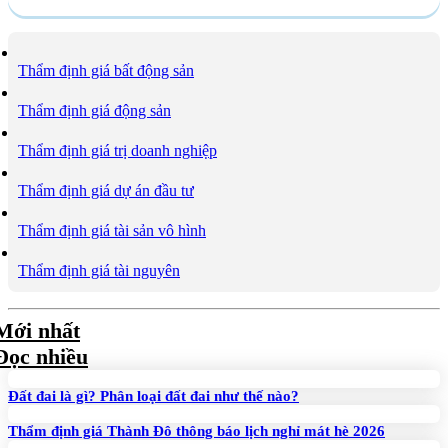
Thẩm định giá bất động sản
Thẩm định giá động sản
Thẩm định giá trị doanh nghiệp
Thẩm định giá dự án đầu tư
Thẩm định giá tài sản vô hình
Thẩm định giá tài nguyên
Mới nhất
Đọc nhiều
Đất đai là gì? Phân loại đất đai như thế nào?
Thẩm định giá Thành Đô thông báo lịch nghỉ mát hè 2026