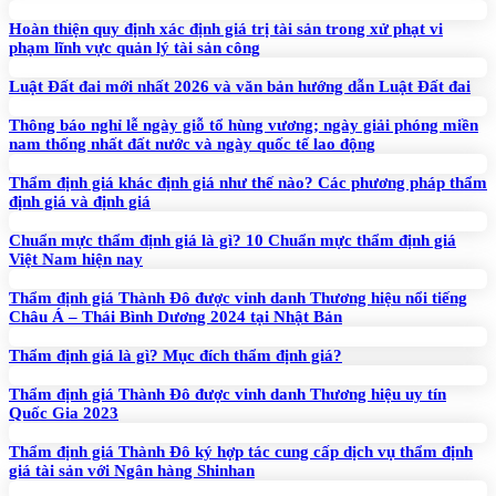
Hoàn thiện quy định xác định giá trị tài sản trong xử phạt vi
phạm lĩnh vực quản lý tài sản công
Luật Đất đai mới nhất 2026 và văn bản hướng dẫn Luật Đất đai
Thông báo nghỉ lễ ngày giỗ tổ hùng vương; ngày giải phóng miền
nam thống nhất đất nước và ngày quốc tế lao động
Thẩm định giá khác định giá như thế nào? Các phương pháp thẩm
định giá và định giá
Chuẩn mực thẩm định giá là gì? 10 Chuẩn mực thẩm định giá
Việt Nam hiện nay
Thẩm định giá Thành Đô được vinh danh Thương hiệu nổi tiếng
Châu Á – Thái Bình Dương 2024 tại Nhật Bản
Thẩm định giá là gì? Mục đích thẩm định giá?
Thẩm định giá Thành Đô được vinh danh Thương hiệu uy tín
Quốc Gia 2023
Thẩm định giá Thành Đô ký hợp tác cung cấp dịch vụ thẩm định
giá tài sản với Ngân hàng Shinhan