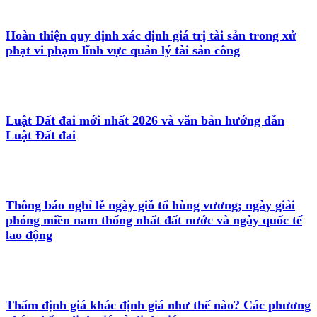
Hoàn thiện quy định xác định giá trị tài sản trong xử
phạt vi phạm lĩnh vực quản lý tài sản công
Luật Đất đai mới nhất 2026 và văn bản hướng dẫn
Luật Đất đai
Thông báo nghỉ lễ ngày giỗ tổ hùng vương; ngày giải
phóng miền nam thống nhất đất nước và ngày quốc tế
lao động
Thẩm định giá khác định giá như thế nào? Các phương