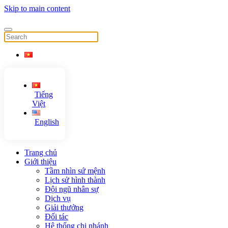
Skip to main content
Tiếng
Việt
English
Trang chủ
Giới thiệu
Tầm nhìn sứ mệnh
Lịch sử hình thành
Đội ngũ nhân sự
Dịch vụ
Giải thưởng
Đối tác
Hệ thống chi nhánh