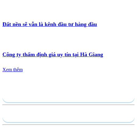
Đất nền sẽ vẫn là kênh đầu tư hàng đầu
Công ty thẩm định giá uy tín tại Hà Giang
Xem thêm
Gửi yêu cầu
Hồ sơ năng lực
Dịch vụ