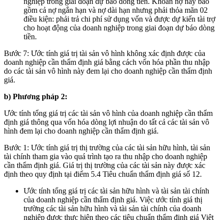
nghiệp trong giai đoạn dự báo dòng tiền. Khoản nợ này bao
gồm cả nợ ngắn hạn và nợ dài hạn nhưng phải thỏa mãn 02
điều kiện: phải trả chi phí sử dụng vốn và được dự kiến tài trợ
cho hoạt động của doanh nghiệp trong giai đoạn dự báo dòng
tiền.
Bước 7: Ước tính giá trị tài sản vô hình không xác định được của
doanh nghiệp cần thẩm định giá bằng cách vốn hóa phần thu nhập
do các tài sản vô hình này đem lại cho doanh nghiệp cần thẩm định
giá.
b) Phương pháp 2:
Ước tính tổng giá trị các tài sản vô hình của doanh nghiệp cần thẩm
định giá thông qua vốn hóa dòng lợi nhuận do tất cả các tài sản vô
hình đem lại cho doanh nghiệp cần thẩm định giá.
Bước 1: Ước tính giá trị thị trường của các tài sản hữu hình, tài sản
tài chính tham gia vào quá trình tạo ra thu nhập cho doanh nghiệp
cần thẩm định giá. Giá trị thị trường của các tài sản này được xác
định theo quy định tại điểm 5.4 Tiêu chuẩn thẩm định giá số 12.
Ước tính tổng giá trị các tài sản hữu hình và tài sản tài chính
của doanh nghiệp cần thẩm định giá. Việc ước tính giá thị
trường các tài sản hữu hình và tài sản tài chính của doanh
nghiệp được thực hiện theo các tiêu chuẩn thẩm định giá Việt