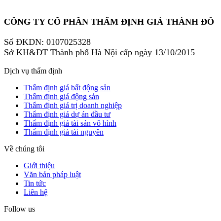
CÔNG TY CỔ PHẦN THẨM ĐỊNH GIÁ THÀNH ĐÔ
Số ĐKDN: 0107025328
Sở KH&ĐT Thành phố Hà Nội cấp ngày 13/10/2015
Dịch vụ thẩm định
Thẩm định giá bất động sản
Thẩm định giá động sản
Thẩm định giá trị doanh nghiệp
Thẩm định giá dự án đầu tư
Thẩm định giá tài sản vô hình
Thẩm định giá tài nguyên
Về chúng tôi
Giới thiệu
Văn bản pháp luật
Tin tức
Liên hệ
Follow us