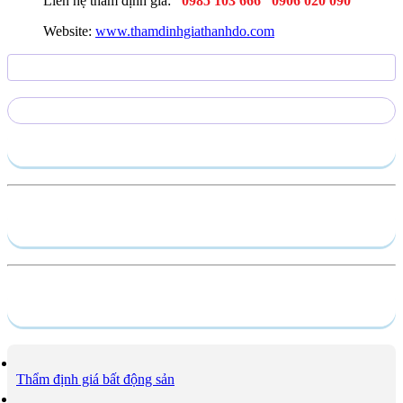
Liên hệ thẩm định giá:
0985 103 666
0906 020 090
Website:
www.thamdinhgiathanhdo.com
Gửi yêu cầu
Hồ sơ năng lực
Dịch vụ
Thẩm định giá bất động sản