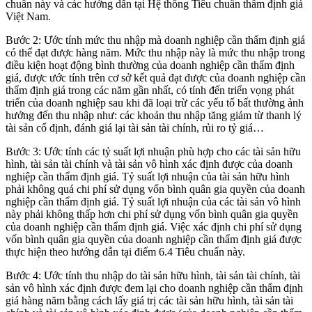
chuẩn này và các hướng dẫn tại Hệ thống Tiêu chuẩn thẩm định giá
Việt Nam.
Bước 2: Ước tính mức thu nhập mà doanh nghiệp cần thẩm định giá
có thể đạt được hàng năm. Mức thu nhập này là mức thu nhập trong
điều kiện hoạt động bình thường của doanh nghiệp cần thẩm định
giá, được ước tính trên cơ sở kết quả đạt được của doanh nghiệp cần
thẩm định giá trong các năm gần nhất, có tính đến triển vọng phát
triển của doanh nghiệp sau khi đã loại trừ các yếu tố bất thường ảnh
hưởng đến thu nhập như: các khoản thu nhập tăng giảm từ thanh lý
tài sản cố định, đánh giá lại tài sản tài chính, rủi ro tỷ giá…
Bước 3: Ước tính các tỷ suất lợi nhuận phù hợp cho các tài sản hữu
hình, tài sản tài chính và tài sản vô hình xác định được của doanh
nghiệp cần thẩm định giá. Tỷ suất lợi nhuận của tài sản hữu hình
phải không quá chi phí sử dụng vốn bình quân gia quyền của doanh
nghiệp cần thẩm định giá. Tỷ suất lợi nhuận của các tài sản vô hình
này phải không thấp hơn chi phí sử dụng vốn bình quân gia quyền
của doanh nghiệp cần thẩm định giá. Việc xác định chi phí sử dụng
vốn bình quân gia quyền của doanh nghiệp cần thẩm định giá được
thực hiện theo hướng dẫn tại điểm 6.4 Tiêu chuẩn này.
Bước 4: Ước tính thu nhập do tài sản hữu hình, tài sản tài chính, tài
sản vô hình xác định được đem lại cho doanh nghiệp cần thẩm định
giá hàng năm bằng cách lấy giá trị các tài sản hữu hình, tài sản tài