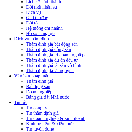
Lịch sử hình thành
Đội ngũ nhân sự
Dịch vụ
Giải thưởng
Đối tác
Hệ thống chi nhánh
Hồ sơ năng lực
Dịch vụ thẩm định
Thẩm định giá bất động sản
Thẩm định giá động sản
Thẩm định giá trị doanh nghiệp
Thẩm định giá dự án đầu tư
Thẩm định giá tài sản vô hình
Thẩm định giá tài nguyên
Văn bản pháp luật
Thẩm định giá
Bất động sản
Doanh nghiệp
Bảng giá đất Nhà nước
Tin tức
Tin công ty
Tin thẩm định giá
Tin doanh nghiệp & kinh doanh
Kinh nghiệm & kiến thức
Tin tuyển dụng