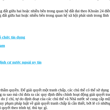
ng đất giữa hai hoặc nhiều bên trong quan hệ đất đai theo Khoản 24 đi
đất giữa hai hoặc nhiều bên trong quan hệ xã hội phát sinh trong lĩnh 
ổ chức tín dụng
Nam
định cư nước ngoài uy tín
 thẩm quyền. Để giải quyết một tranh chấp, các chủ thể có thể sử dụng
 ra sao mà chỉ đưa ra các quy định điều chỉnh hoạt động giải quyết tr
 do ý chí, tự do định đoạt của các chủ thể và Nhà nước sẽ cung cấp m
uy phạm pháp luật về giải quyết tranh chấp là cần thiết, bởi lẽ có nh
quyết theo trình tự, thủ tục gì.