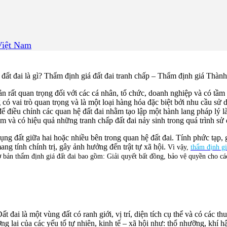
 Việt Nam
 đất đai là gì? Thẩm định giá đất đai tranh chấp – Thẩm định giá Thàn
sản rất quan trọng đối với các cá nhân, tổ chức, doanh nghiệp và có tầm
g có vai trò quan trọng và là một loại hàng hóa đặc biệt bởi nhu cầu sử 
ể điều chỉnh các quan hệ đất đai nhằm tạo lập một hành lang pháp lý l
ểm và có hiệu quả những tranh chấp đất đai nảy sinh trong quá trình sử 
ụng đất giữa hai hoặc nhiều bên trong quan hệ đất đai. Tính phức tạp, g
ng tính chính trị, gây ảnh hưởng đến trật tự xã hội.
Vì vậy,
thẩm định gi
ơ bản thẩm định giá đất đai bao gồm: Giải quyết bất đồng, bảo vệ quyền cho các
 là một vùng đất có ranh giới, vị trí, diện tích cụ thể và có các thuộ
g lai của các yếu tố tự nhiên, kinh tế – xã hội như: thổ nhưỡng, khí hậu