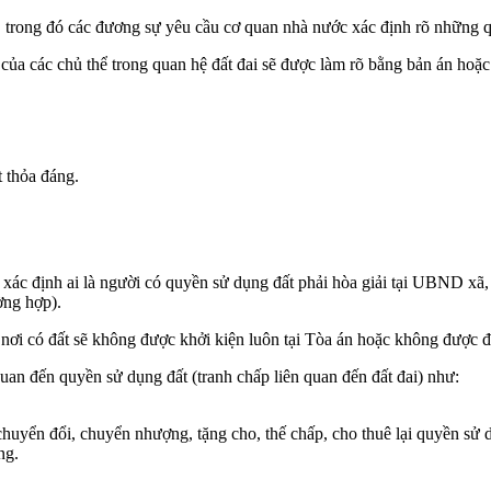
i, trong đó các đương sự yêu cầu cơ quan nhà nước xác định rõ những q
 của các chủ thể trong quan hệ đất đai sẽ được làm rõ bằng bản án hoặc 
t thỏa đáng.
c định ai là người có quyền sử dụng đất phải hòa giải tại UBND xã,
ờng hợp).
 nơi có đất sẽ không được khởi kiện luôn tại Tòa án hoặc không được 
uan đến quyền sử dụng đất (tranh chấp liên quan đến đất đai) như:
chuyển đổi, chuyển nhượng, tặng cho, thế chấp, cho thuê lại quyền sử
ng.