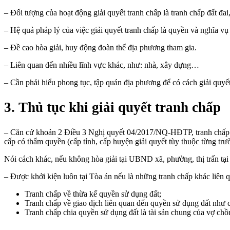
– Đối tượng của hoạt động giải quyết tranh chấp là tranh chấp đất đa
– Hệ quả pháp lý của việc giải quyết tranh chấp là quyền và nghĩa vụ
– Đề cao hòa giải, huy động đoàn thể địa phương tham gia.
– Liên quan đến nhiều lĩnh vực khác, như: nhà, xây dựng…
– Cần phải hiểu phong tục, tập quán địa phương để có cách giải quyế
3. Thủ tục khi giải quyết tranh chấp
– Căn cứ khoản 2 Điều 3 Nghị quyết 04/2017/NQ-HĐTP, tranh chấp xá
cấp có thẩm quyền (cấp tỉnh, cấp huyện giải quyết tùy thuộc từng trư
Nói cách khác, nếu không hòa giải tại UBND xã, phường, thị trấn tại
– Được khởi kiện luôn tại Tòa án nếu là những tranh chấp khác liên q
Tranh chấp về thừa kế quyền sử dụng đất;
Tranh chấp về giao dịch liên quan đến quyền sử dụng đất như 
Tranh chấp chia quyền sử dụng đất là tài sản chung của vợ chồ