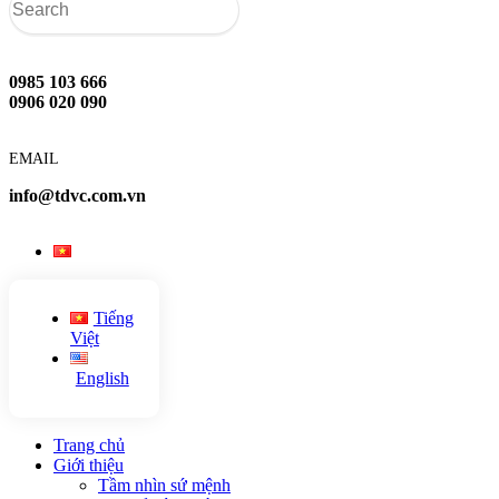
0985 103 666
0906 020 090
EMAIL
info@tdvc.com.vn
Tiếng
Việt
English
Trang chủ
Giới thiệu
Tầm nhìn sứ mệnh