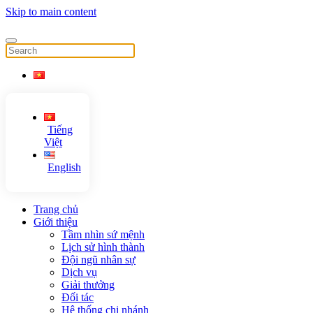
Skip to main content
Tiếng
Việt
English
Trang chủ
Giới thiệu
Tầm nhìn sứ mệnh
Lịch sử hình thành
Đội ngũ nhân sự
Dịch vụ
Giải thưởng
Đối tác
Hệ thống chi nhánh