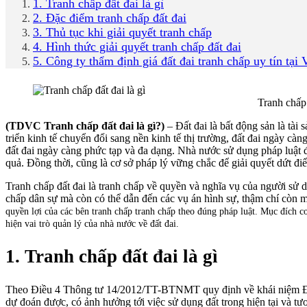
1. Tranh chấp đất đai là gì
2. Đặc điểm tranh chấp đất đai
3. Thủ tục khi giải quyết tranh chấp
4. Hình thức giải quyết tranh chấp đất đai
5. Công ty thẩm định giá đất đai tranh chấp uy tín tại
Tranh chấp
(TDVC Tranh chấp đất đai là gì?)
– Đất đai là bất động sản là tài 
triển kinh tế chuyển đổi sang nền kinh tế thị trường, đất đai ngày càn
đất đai ngày càng phức tạp và đa dạng. Nhà nước sử dụng pháp luật đ
quả. Đồng thời, cũng là cơ sở pháp lý vững chắc để giải quyết dứt đi
Tranh chấp đất đai là tranh chấp về quyền và nghĩa vụ của người sử d
chấp dân sự mà còn có thể dẫn đến các vụ án hình sự, thậm chí còn ma
quyền lợi của các bên tranh chấp tranh chấp theo đúng pháp luật. Mục đích c
hiện vai trò quản lý của nhà nước về đất đai.
1. Tranh chấp đất đai là gì
Theo Điều 4 Thông tư 14/2012/TT-BTNMT quy định về khái niệm Đất đai
dự đoán được, có ảnh hưởng tới việc sử dụng đất trong hiện tại và tươn