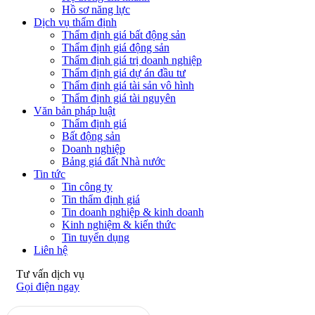
Hồ sơ năng lực
Dịch vụ thẩm định
Thẩm định giá bất động sản
Thẩm định giá động sản
Thẩm định giá trị doanh nghiệp
Thẩm định giá dự án đầu tư
Thẩm định giá tài sản vô hình
Thẩm định giá tài nguyên
Văn bản pháp luật
Thẩm định giá
Bất động sản
Doanh nghiệp
Bảng giá đất Nhà nước
Tin tức
Tin công ty
Tin thẩm định giá
Tin doanh nghiệp & kinh doanh
Kinh nghiệm & kiến thức
Tin tuyển dụng
Liên hệ
Tư vấn dịch vụ
Gọi điện ngay