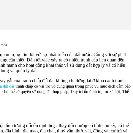
h Đô
 quan trọng lớn đối với sự phát triển của đất nước. Cùng với sự phát
dụng cần thiết. Dẫn tới việc xảy ra có nhiều tranh cấp liên quan đến
ành mạnh cho hoạt động khai thác và sử dụng đất hợp lý và có hiệu
dụng và quản lý đất.
ay gắt của tranh chấp đất đai không chỉ dừng lại ở khía cạnh tranh
á đất đai
tranh chấp có vai trò vô cùng quan trọng phục vụ mục đích đảm bảo
 chủ thể có quyền sử dụng đất hợp pháp; Duy trì ổn định trật tự xã hội;
Thể
c tính tương đối ổn định hoặc thay đổi nhưng có tính chu kỳ, có thể
, địa hình, địa mạo, địa chất, thuỷ văn, thực vật, động vật cư trú và