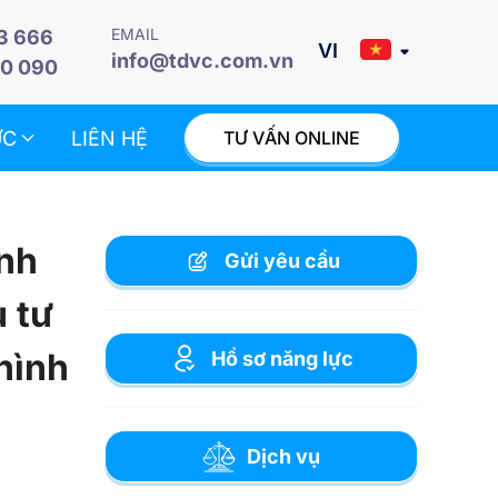
EMAIL
3 666
info@tdvc.com.vn
0 090
ỨC
LIÊN HỆ
TƯ VẤN ONLINE
ịnh
Gửi yêu cầu
 tư
hình
Hồ sơ năng lực
Dịch vụ