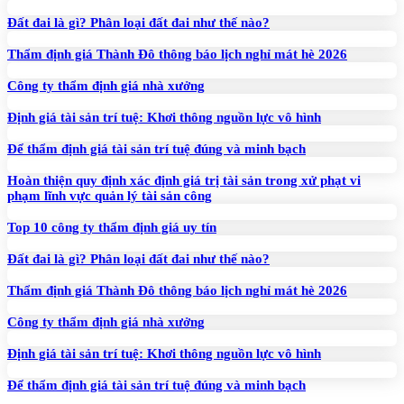
Đất đai là gì? Phân loại đất đai như thế nào?
Thẩm định giá Thành Đô thông báo lịch nghỉ mát hè 2026
Công ty thẩm định giá nhà xưởng
Định giá tài sản trí tuệ: Khơi thông nguồn lực vô hình
Để thẩm định giá tài sản trí tuệ đúng và minh bạch
Hoàn thiện quy định xác định giá trị tài sản trong xử phạt vi
phạm lĩnh vực quản lý tài sản công
Top 10 công ty thẩm định giá uy tín
Đất đai là gì? Phân loại đất đai như thế nào?
Thẩm định giá Thành Đô thông báo lịch nghỉ mát hè 2026
Công ty thẩm định giá nhà xưởng
Định giá tài sản trí tuệ: Khơi thông nguồn lực vô hình
Để thẩm định giá tài sản trí tuệ đúng và minh bạch