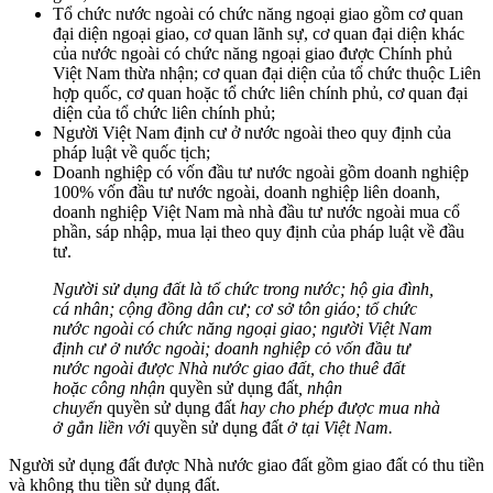
Tổ chức nước ngoài có chức năng ngoại giao gồm cơ quan
đại diện ngoại giao, cơ quan lãnh sự, cơ quan đại diện khác
của nước ngoài có chức năng ngoại giao được Chính phủ
Việt Nam thừa nhận; cơ quan đại diện của tổ chức thuộc Liên
hợp quốc, cơ quan hoặc tổ chức liên chính phủ, cơ quan đại
diện của tổ chức liên chính phủ;
Người Việt Nam định cư ở nước ngoài theo quy định của
pháp luật về quốc tịch;
Doanh nghiệp có vốn đầu tư nước ngoài gồm doanh nghiệp
100% vốn đầu tư nước ngoài, doanh nghiệp liên doanh,
doanh nghiệp Việt Nam mà nhà đầu tư nước ngoài mua cổ
phần, sáp nhập, mua lại theo quy định của pháp luật về đầu
tư.
Người sử dụng đất là tổ chức trong nước; hộ gia đình,
cá nhân; cộng đồng dân cư; cơ sở tôn giáo; tổ chức
nước ngoài có chức năng ngoại giao; người Việt Nam
định cư ở nước ngoài; doanh nghiệp cỏ vốn đầu tư
nước ngoài được Nhà nước giao đất, cho thuê đất
hoặc công nhận
quyền sử dụng đất
, nhận
chuyển
quyền sử dụng đất
hay cho phép được mua nhà
ở gẳn liền với
quyền sử dụng đất
ở tại Việt Nam.
Người sử dụng đất được Nhà nước giao đất gồm giao đất có thu tiền
và không thu tiền sử dụng đất.