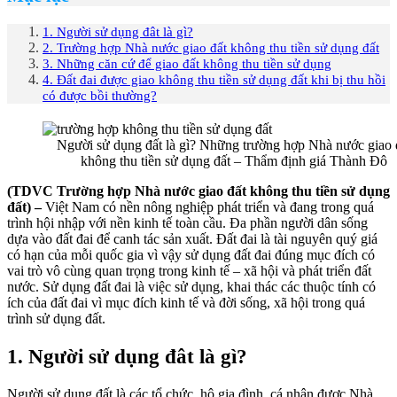
1. Người sử dụng đât là gì?
2. Trường hợp Nhà nước giao đất không thu tiền sử dụng đất
3. Những căn cứ để giao đất không thu tiền sử dụng
4. Đất đai được giao không thu tiền sử dụng đất khi bị thu hồi
có được bồi thường?
Người sử dụng đất là gì? Những trường hợp Nhà nước giao 
không thu tiền sử dụng đất – Thẩm định giá Thành Đô
(TDVC Trường hợp Nhà nước giao đất không thu tiền sử dụng
đất) –
Việt Nam có nền nông nghiệp phát triển và đang trong quá
trình hội nhập với nền kinh tế toàn cầu. Đa phần người dân sống
dựa vào đất đai để canh tác sản xuất. Đất đai là tài nguyên quý giá
có hạn của mỗi quốc gia vì vậy sử dụng đất đai đúng mục đích có
vai trò vô cùng quan trọng trong kinh tế – xã hội và phát triển đất
nước. Sử dụng đất đai là việc sử dụng, khai thác các thuộc tính có
ích của đất đai vì mục đích kinh tế và đời sống, xã hội trong quá
trình sử dụng đất.
1. Người sử dụng đât là gì?
Người sử dụng đất là các tổ chức, hộ gia đình, cá nhân được Nhà