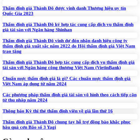
Thẩm định giá Thành Đô được vinh danh Thương hiệu uy tín
Quốc Gia 2023
Thẩm định giá Thành Đô ký hợp tác cung cấp dịch vụ thẩm định
giá tài sản với Ngân hàng Shinhan
Thẩm định giá Thành Đô vinh dự đón nhận danh hiệu công ty
thẩm định giá xuất sắc năm 2022 do Hội thẩm định giá Việt Nam
trao tặng
Thẩm định giá Thành Đô hợp tác cung cấp dịch vụ thẩm định giá
tài sản với Ngân hàng công thương Việt Nam (VietinBank)
Chuẩn mực thẩm định giá là gì? Các chuẩn mực thẩm định giá
Việt Nam áp dụng từ năm 2024
Các phương pháp thẩm định giá tài sản vô hình theo cách tiếp cận
từ thu nhập năm 2024
Thông báo Kỳ thi thẻ thẩm định viên về giá lần thứ 16
Thẩm định giá Thành Đô chung tay hỗ trợ đồng bào khắc phục
hậu quả cơn Bão số 3 Yagi