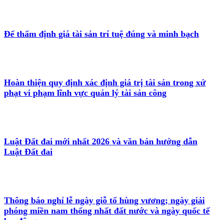
Để thẩm định giá tài sản trí tuệ đúng và minh bạch
Hoàn thiện quy định xác định giá trị tài sản trong xử
phạt vi phạm lĩnh vực quản lý tài sản công
Luật Đất đai mới nhất 2026 và văn bản hướng dẫn
Luật Đất đai
Thông báo nghỉ lễ ngày giỗ tổ hùng vương; ngày giải
phóng miền nam thống nhất đất nước và ngày quốc tế