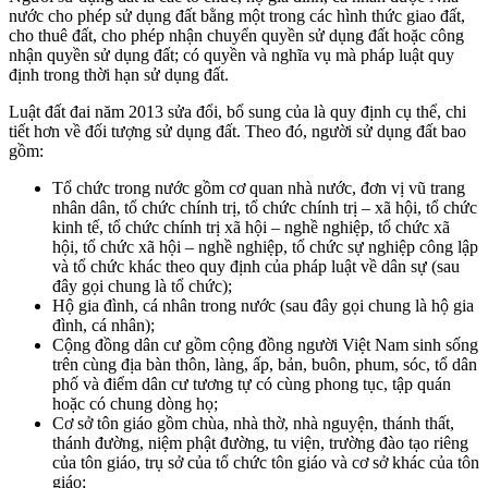
nước cho phép sử dụng đất bằng một trong các hình thức giao đất,
cho thuê đất, cho phép nhận chuyển quyền sử dụng đất hoặc công
nhận quyền sử dụng đất; có quyền và nghĩa vụ mà pháp luật quy
định trong thời hạn sử dụng đất.
Luật đất đai năm 2013 sửa đổi, bổ sung của là quy định cụ thể, chi
tiết hơn về đối tượng sử dụng đất. Theo đó, người sử dụng đất bao
gồm:
Tổ chức trong nước gồm cơ quan nhà nước, đơn vị vũ trang
nhân dân, tổ chức chính trị, tổ chức chính trị – xã hội, tổ chức
kinh tế, tổ chức chính trị xã hội – nghề nghiệp, tổ chức xã
hội, tổ chức xã hội – nghề nghiệp, tổ chức sự nghiệp công lập
và tổ chức khác theo quy định của pháp luật về dân sự (sau
đây gọi chung là tổ chức);
Hộ gia đình, cá nhân trong nước (sau đây gọi chung là hộ gia
đình, cá nhân);
Cộng đồng dân cư gồm cộng đồng người Việt Nam sinh sống
trên cùng địa bàn thôn, làng, ấp, bản, buôn, phum, sóc, tổ dân
phố và điểm dân cư tương tự có cùng phong tục, tập quán
hoặc có chung dòng họ;
Cơ sở tôn giáo gồm chùa, nhà thờ, nhà nguyện, thánh thất,
thánh đường, niệm phật đường, tu viện, trường đào tạo riêng
của tôn giáo, trụ sở của tổ chức tôn giáo và cơ sở khác của tôn
giáo;