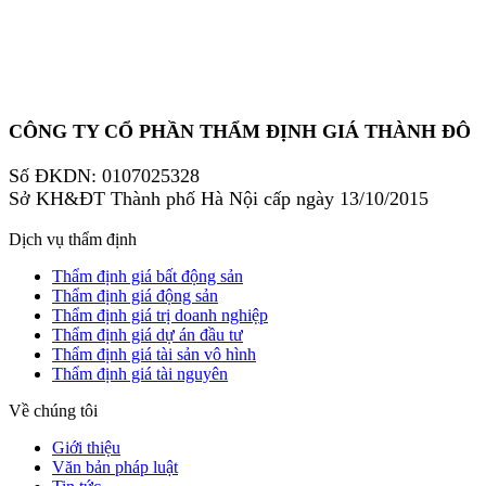
CÔNG TY CỔ PHẦN THẨM ĐỊNH GIÁ THÀNH ĐÔ
Số ĐKDN: 0107025328
Sở KH&ĐT Thành phố Hà Nội cấp ngày 13/10/2015
Dịch vụ thẩm định
Thẩm định giá bất động sản
Thẩm định giá động sản
Thẩm định giá trị doanh nghiệp
Thẩm định giá dự án đầu tư
Thẩm định giá tài sản vô hình
Thẩm định giá tài nguyên
Về chúng tôi
Giới thiệu
Văn bản pháp luật