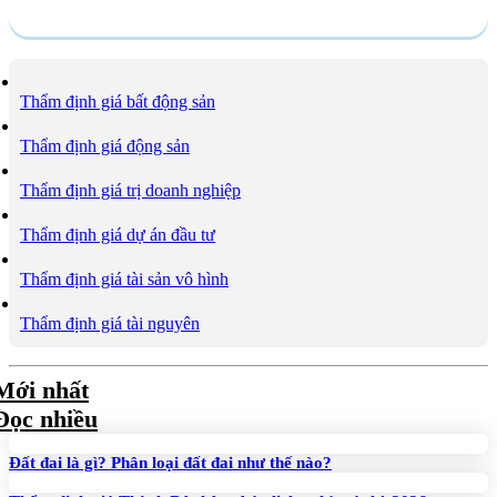
Dịch vụ
Thẩm định giá bất động sản
Thẩm định giá động sản
Thẩm định giá trị doanh nghiệp
Thẩm định giá dự án đầu tư
Thẩm định giá tài sản vô hình
Thẩm định giá tài nguyên
Mới nhất
Đọc nhiều
Đất đai là gì? Phân loại đất đai như thế nào?