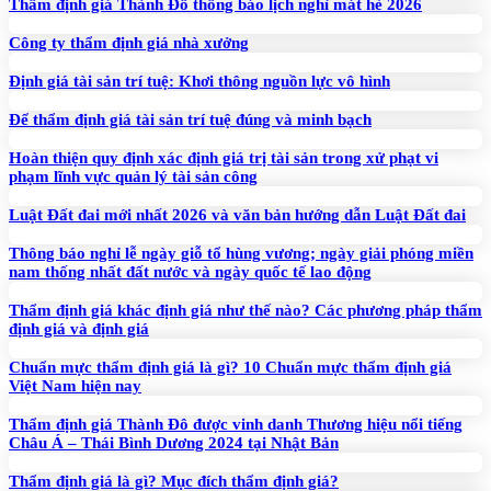
Thẩm định giá Thành Đô thông báo lịch nghỉ mát hè 2026
Công ty thẩm định giá nhà xưởng
Định giá tài sản trí tuệ: Khơi thông nguồn lực vô hình
Để thẩm định giá tài sản trí tuệ đúng và minh bạch
Hoàn thiện quy định xác định giá trị tài sản trong xử phạt vi
phạm lĩnh vực quản lý tài sản công
Luật Đất đai mới nhất 2026 và văn bản hướng dẫn Luật Đất đai
Thông báo nghỉ lễ ngày giỗ tổ hùng vương; ngày giải phóng miền
nam thống nhất đất nước và ngày quốc tế lao động
Thẩm định giá khác định giá như thế nào? Các phương pháp thẩm
định giá và định giá
Chuẩn mực thẩm định giá là gì? 10 Chuẩn mực thẩm định giá
Việt Nam hiện nay
Thẩm định giá Thành Đô được vinh danh Thương hiệu nổi tiếng
Châu Á – Thái Bình Dương 2024 tại Nhật Bản
Thẩm định giá là gì? Mục đích thẩm định giá?