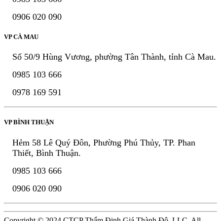
0906 020 090
VP CÀ MAU
Số 50/9 Hùng Vương, phường Tân Thành, tỉnh Cà Mau.
0985 103 666
0978 169 591
VP BÌNH THUẬN
Hẻm 58 Lê Quý Đôn, Phường Phú Thủy, TP. Phan
Thiết, Bình Thuận.
0985 103 666
0906 020 090
Copyright © 2024 CTCP Thẩm Định Giá Thành Đô, LLC. All