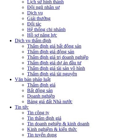
Lịch sử hình thành
Đội ngũ nhân sự
Dịch vụ
Giải thưởng
Đối tác
Hệ thống chi nhánh
Hồ sơ năng lực
Dịch vụ thẩm định
Thẩm định giá bất động sản
Thẩm định giá động sản
Thẩm định giá trị doanh nghiệp
Thẩm định giá dự án đầu tư
Thẩm định giá tài sản vô hình
Thẩm định giá tài nguyên
Văn bản pháp luật
Thẩm định giá
Bất động sản
Doanh nghiệp
Bảng giá đất Nhà nước
Tin tức
Tin công ty
Tin thẩm định giá
Tin doanh nghiệp & kinh doanh
Kinh nghiệm & kiến thức
Tin tuyển dụng