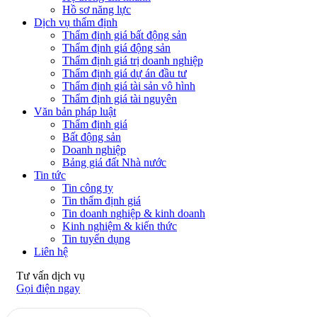
Hồ sơ năng lực
Dịch vụ thẩm định
Thẩm định giá bất động sản
Thẩm định giá động sản
Thẩm định giá trị doanh nghiệp
Thẩm định giá dự án đầu tư
Thẩm định giá tài sản vô hình
Thẩm định giá tài nguyên
Văn bản pháp luật
Thẩm định giá
Bất động sản
Doanh nghiệp
Bảng giá đất Nhà nước
Tin tức
Tin công ty
Tin thẩm định giá
Tin doanh nghiệp & kinh doanh
Kinh nghiệm & kiến thức
Tin tuyển dụng
Liên hệ
Tư vấn dịch vụ
Gọi điện ngay