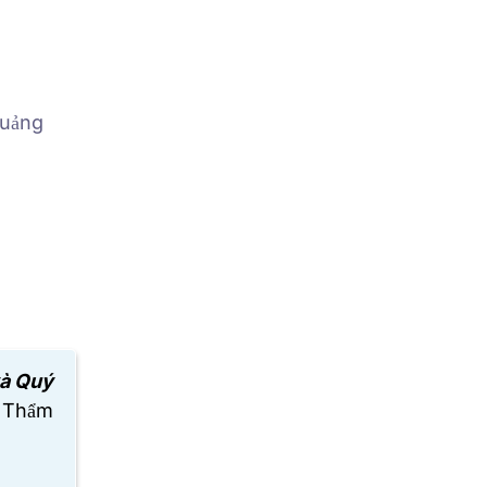
Quảng
và Quý
 Thẩm