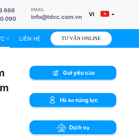
EMAIL
3 666
info@tdvc.com.vn
0 090
ỨC
LIÊN HỆ
TƯ VẤN ONLINE
m
Gửi yêu cầu
am
Hồ sơ năng lực
Dịch vụ