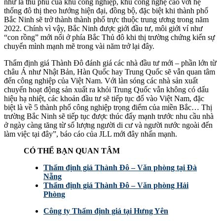
như là thủ phủ của khu công nghiệp, khu công nghệ cao với hệ
thống đô thị theo hướng hiện đại, đồng bộ, đặc biệt khi thành phố
Bắc Ninh sẽ trở thành thành phố trực thuộc trung ương trong năm
2022. Chính vì vậy, Bắc Ninh được giới đầu tư, môi giới ví như
“con rồng” mới nổi ở phía Bắc Thủ đô khi thị trường chứng kiến sự
chuyển mình mạnh mẽ trong vài năm trở lại đây.
Thẩm định giá Thành Đô đánh giá các nhà đầu tư mới – phần lớn từ
châu Á như Nhật Bản, Hàn Quốc hay Trung Quốc sẽ vẫn quan tâm
đến công nghiệp của Việt Nam. Với làn sóng các nhà sản xuất
chuyển hoạt động sản xuất ra khỏi Trung Quốc vẫn không có dấu
hiệu hạ nhiệt, các khoản đầu tư sẽ tiếp tục đổ vào Việt Nam, đặc
biệt là về 5 thành phố công nghiệp trọng điểm của miền Bắc… Thị
trường Bắc Ninh sẽ tiếp tục được thúc đẩy mạnh trước nhu cầu nhà
ở ngày càng tăng từ số lượng người di cư và người nước ngoài đến
làm việc tại đây”, báo cáo của JLL mới đây nhấn mạnh.
CÓ THỂ BẠN QUAN TÂM
Thẩm định giá Thành Đô – Văn phòng tại Đà
Nẵng
Thẩm định giá Thành Đô – Văn phòng Hải
Phòng
Công ty Thẩm định giá tại Hưng Yên