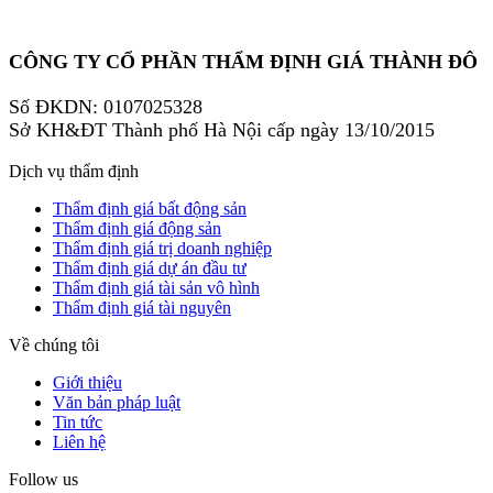
CÔNG TY CỔ PHẦN THẨM ĐỊNH GIÁ THÀNH ĐÔ
Số ĐKDN: 0107025328
Sở KH&ĐT Thành phố Hà Nội cấp ngày 13/10/2015
Dịch vụ thẩm định
Thẩm định giá bất động sản
Thẩm định giá động sản
Thẩm định giá trị doanh nghiệp
Thẩm định giá dự án đầu tư
Thẩm định giá tài sản vô hình
Thẩm định giá tài nguyên
Về chúng tôi
Giới thiệu
Văn bản pháp luật
Tin tức
Liên hệ
Follow us