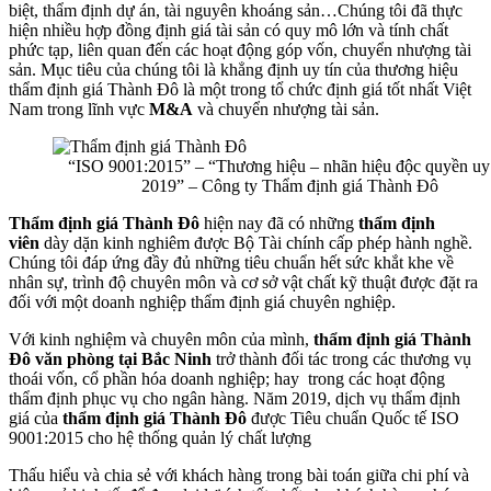
biệt, thẩm định dự án, tài nguyên khoáng sản…Chúng tôi đã thực
hiện nhiều hợp đồng định giá tài sản có quy mô lớn và tính chất
phức tạp, liên quan đến các hoạt động góp vốn, chuyển nhượng tài
sản. Mục tiêu của chúng tôi là khẳng định uy tín của thương hiệu
thẩm định giá Thành Đô là một trong tổ chức định giá tốt nhất Việt
Nam trong lĩnh vực
M&A
và chuyển nhượng tài sản.
“ISO 9001:2015” – “Thương hiệu – nhãn hiệu độc quyền uy 
2019” – Công ty Thẩm định giá Thành Đô
Thẩm định giá Thành Đô
hiện nay đã có những
thẩm định
viên
dày dặn kinh nghiêm được Bộ Tài chính cấp phép hành nghề.
Chúng tôi đáp ứng đầy đủ những tiêu chuẩn hết sức khắt khe về
nhân sự, trình độ chuyên môn và cơ sở vật chất kỹ thuật được đặt ra
đối với một doanh nghiệp thẩm định giá chuyên nghiệp.
Với kinh nghiệm và chuyên môn của mình,
thẩm định giá Thành
Đô văn phòng tại Bắc Ninh
trở thành đối tác trong các thương vụ
thoái vốn, cổ phần hóa doanh nghiệp; hay
trong các hoạt động
thẩm định phục vụ cho ngân hàng. Năm 2019, dịch vụ thẩm định
giá của
thẩm định giá Thành Đô
được Tiêu chuẩn Quốc tế ISO
9001:2015 cho hệ thống quản lý chất lượng
Thấu hiểu và chia sẻ với khách hàng trong bài toán giữa chi phí và