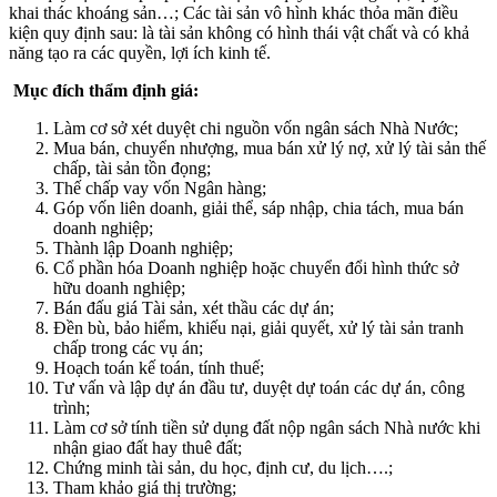
khai thác khoáng sản…; Các tài sản vô hình khác thỏa mãn điều
kiện quy định sau: là tài sản không có hình thái vật chất và có khả
năng tạo ra các quyền, lợi ích kinh tế.
Mục đích thẩm định giá:
Làm cơ sở xét duyệt chi nguồn vốn ngân sách Nhà Nước;
Mua bán, chuyển nhượng, mua bán xử lý nợ, xử lý tài sản thế
chấp, tài sản tồn đọng;
Thế chấp vay vốn Ngân hàng;
Góp vốn liên doanh, giải thể, sáp nhập, chia tách, mua bán
doanh nghiệp;
Thành lập Doanh nghiệp;
Cổ phần hóa Doanh nghiệp hoặc chuyển đổi hình thức sở
hữu doanh nghiệp;
Bán đấu giá Tài sản, xét thầu các dự án;
Đền bù, bảo hiểm, khiếu nại, giải quyết, xử lý tài sản tranh
chấp trong các vụ án;
Hoạch toán kế toán, tính thuế;
Tư vấn và lập dự án đầu tư, duyệt dự toán các dự án, công
trình;
Làm cơ sở tính tiền sử dụng đất nộp ngân sách Nhà nước khi
nhận giao đất hay thuê đất;
Chứng minh tài sản, du học, định cư, du lịch….;
Tham khảo giá thị trường;