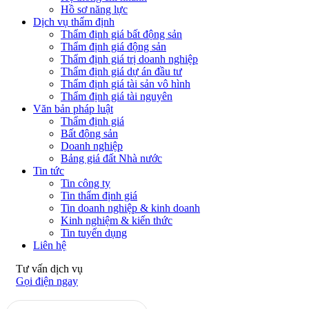
Hồ sơ năng lực
Dịch vụ thẩm định
Thẩm định giá bất động sản
Thẩm định giá động sản
Thẩm định giá trị doanh nghiệp
Thẩm định giá dự án đầu tư
Thẩm định giá tài sản vô hình
Thẩm định giá tài nguyên
Văn bản pháp luật
Thẩm định giá
Bất động sản
Doanh nghiệp
Bảng giá đất Nhà nước
Tin tức
Tin công ty
Tin thẩm định giá
Tin doanh nghiệp & kinh doanh
Kinh nghiệm & kiến thức
Tin tuyển dụng
Liên hệ
Tư vấn dịch vụ
Gọi điện ngay