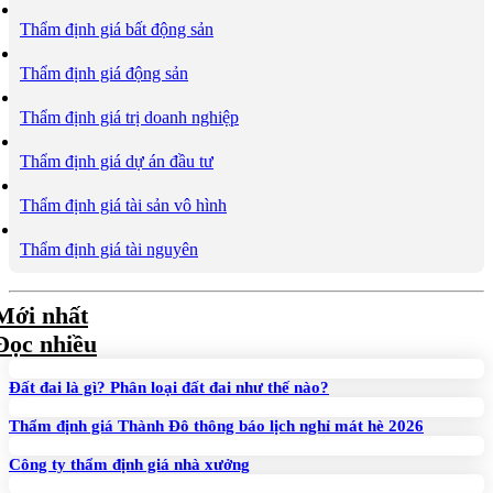
Thẩm định giá bất động sản
Thẩm định giá động sản
Thẩm định giá trị doanh nghiệp
Thẩm định giá dự án đầu tư
Thẩm định giá tài sản vô hình
Thẩm định giá tài nguyên
Mới nhất
Đọc nhiều
Đất đai là gì? Phân loại đất đai như thế nào?
Thẩm định giá Thành Đô thông báo lịch nghỉ mát hè 2026
Công ty thẩm định giá nhà xưởng