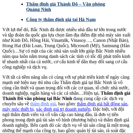
Thẩm định giá Thành Đô – Văn phòng
Quảng Ninh
Công ty thẩm định giá tại Hà Nam
Với lợi thế đó, Bắc Ninh đã được nhiều nhà đầu tư lớn trong nước
và tập đoàn đa quốc gia lựa chọn làm địa điểm đặt nhà máy sản xuất
như Kinh Đô, Hồng Hải, Vinamilk, Vinasoy…, Canon (Nhật Bản),
Hong Hai (Đài Loan, Trung Quốc), Microsoft (Mỹ), Samsung (Hàn
Quốc)…Sự có mặt của các nhà sản xuất lớn giúp Bắc Ninh nhiều
năm qua luôn nằm trong danh sách các tỉnh có tốc độ phát triển kinh
tế nhanh nhất của cả nước, cơ cấu kinh tế dần thay đổi sang cơ cấu
công nghiệp và dịch vụ.
Với tất cả tiềm năng sẵn có cùng với sự phát triển kinh tế ngày càng
mạnh mẽ hiện nay thì nhu câu Thẩm định giá tại Bắc Ninh là vô
cùng cần thiết và quan trọng đối với các cơ quan, tổ chức nhà nước,
doanh nghiệp, ngân hàng và các cá nhân…Hiện tại,
Thẩm định giá
Thành Đô văn phòng tại Bắc Ninh
đang cung cấp các dịch vụ
chuyên sâu về
thẩm định giá
, bao gồm:
thẩm định giá bất động sản
,
máy móc thiết bị
,
xác định giá trị doanh nghiệp
. Đặc biệt, với đội
ngũ thẩm định viên và cố vấn cấp cao hàng đầu, là đơn vị tiên
phong trong định giá tài sản vô hình (thương hiệu) và thẩm định giá
doanh nghiệp. Bên cạnh đó các dịch vụ về tài sản cũng là một trong
những thế mạnh của công ty, bao gồm: quản lý tài sản, rà soát đặc