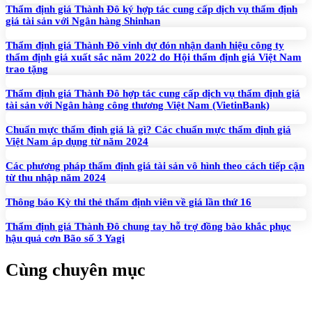
Thẩm định giá Thành Đô ký hợp tác cung cấp dịch vụ thẩm định
giá tài sản với Ngân hàng Shinhan
Thẩm định giá Thành Đô vinh dự đón nhận danh hiệu công ty
thẩm định giá xuất sắc năm 2022 do Hội thẩm định giá Việt Nam
trao tặng
Thẩm định giá Thành Đô hợp tác cung cấp dịch vụ thẩm định giá
tài sản với Ngân hàng công thương Việt Nam (VietinBank)
Chuẩn mực thẩm định giá là gì? Các chuẩn mực thẩm định giá
Việt Nam áp dụng từ năm 2024
Các phương pháp thẩm định giá tài sản vô hình theo cách tiếp cận
từ thu nhập năm 2024
Thông báo Kỳ thi thẻ thẩm định viên về giá lần thứ 16
Thẩm định giá Thành Đô chung tay hỗ trợ đồng bào khắc phục
hậu quả cơn Bão số 3 Yagi
Cùng chuyên mục