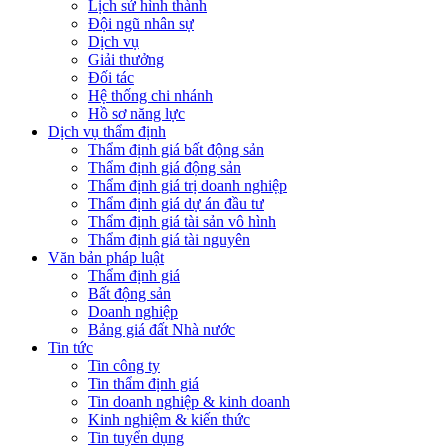
Lịch sử hình thành
Đội ngũ nhân sự
Dịch vụ
Giải thưởng
Đối tác
Hệ thống chi nhánh
Hồ sơ năng lực
Dịch vụ thẩm định
Thẩm định giá bất động sản
Thẩm định giá động sản
Thẩm định giá trị doanh nghiệp
Thẩm định giá dự án đầu tư
Thẩm định giá tài sản vô hình
Thẩm định giá tài nguyên
Văn bản pháp luật
Thẩm định giá
Bất động sản
Doanh nghiệp
Bảng giá đất Nhà nước
Tin tức
Tin công ty
Tin thẩm định giá
Tin doanh nghiệp & kinh doanh
Kinh nghiệm & kiến thức
Tin tuyển dụng