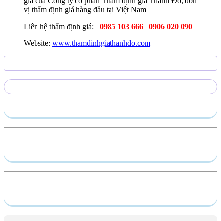
giá của
Công ty cổ phần Thẩm định giá Thành Đô,
đơn
vị thẩm định giá hàng đầu tại Việt Nam.
Liên hệ thẩm định giá:
0985 103 666
0906 020 090
Website:
www.thamdinhgiathanhdo.com
Gửi yêu cầu
Hồ sơ năng lực
Dịch vụ