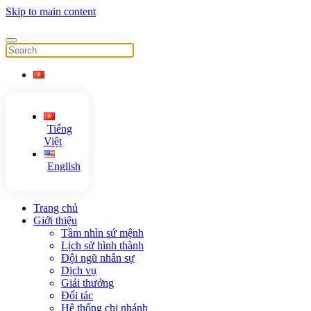
Skip to main content
Tiếng
Việt
English
Trang chủ
Giới thiệu
Tầm nhìn sứ mệnh
Lịch sử hình thành
Đội ngũ nhân sự
Dịch vụ
Giải thưởng
Đối tác
Hệ thống chi nhánh