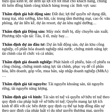
hiệu quả kinh tế, để đem lại lợi ích tốt nhất cho khách hàng, chúng
tôi luôn đồng hành cùng khách hàng trong các lĩnh vực sau:
Thẩm định giá bất động sản:
Đất đai; lợi thế quyền sử dụng đất,
trang trại, nhà xưởng, kho bãi, các trung tâm thương mại, cao ốc văn
phòng, dự án liền kề, dự án resort, dự án khu nghỉ dưỡng…
Thẩm định giá Động sản:
Máy móc thiết bị, dây chuyền sản xuất;
Phương tiện vận tải: Tàu, ô tô, máy bay…
Thẩm định dự án đầu tư:
Dự án bất động sản, dự án khu công
nghiệp, cổ phần hóa doanh nghiệp nhà nước, chứng minh năng lực
tài chính của tổ chức và cá nhân;
Thẩm định giá doanh nghiệp:
Phát hành cổ phiếu, bán cổ phiếu ra
công chúng, chứng minh năng lực tài chính, phục vụ để cổ phần
hóa, liên doanh, góp vốn, mua bán, sáp nhập doanh nghiệp (M&A)
…
Thẩm định giá tài nguyên:
Tài nguyên khoáng sản, tài nguyên
rừng, tài nguyên năng lượng.
Thẩm định giá vô hình:
Tài sản trí tuệ và quyền sở hữu trí tuệ theo
quy định của pháp luật về sở hữu trí tuệ; Quyền mang lại lợi ích
kinh tế đối với các bên được quy định cụ thể tại hợp đồng dân sự
theo quy định của pháp luật ví dụ như quyền thương mại, quyền