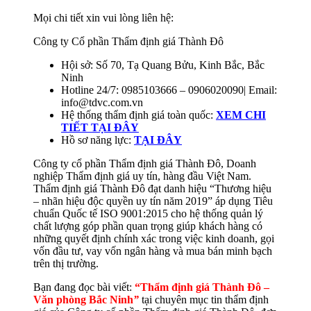
Mọi chi tiết xin vui lòng liên hệ:
Công ty Cổ phần Thẩm định giá Thành Đô
Hội sở: Số 70, Tạ Quang Bửu, Kinh Bắc, Bắc
Ninh
Hotline 24/7: 0985103666 – 0906020090| Email:
info@tdvc.com.vn
Hệ thống thẩm định giá toàn quốc:
XEM CHI
TIẾT TẠI ĐÂY
Hồ sơ năng lực:
TẠI ĐÂY
Công ty cổ phần Thẩm định giá Thành Đô, Doanh
nghiệp Thẩm định giá uy tín, hàng đầu Việt Nam.
Thẩm định giá Thành Đô đạt danh hiệu “Thương hiệu
– nhãn hiệu độc quyền uy tín năm 2019” áp dụng Tiêu
chuẩn Quốc tế ISO 9001:2015 cho hệ thống quản lý
chất lượng góp phần quan trọng giúp khách hàng có
những quyết định chính xác trong việc kinh doanh, gọi
vốn đầu tư, vay vốn ngân hàng và mua bán minh bạch
trên thị trường.
Bạn đang đọc bài viết:
“Thẩm định giá Thành Đô –
Văn phòng Bắc Ninh
”
tại chuyên mục tin thẩm định