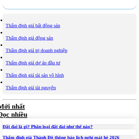
Dịch vụ
Thẩm định giá bất động sản
Thẩm định giá động sản
Thẩm định giá trị doanh nghiệp
Thẩm định giá dự án đầu tư
Thẩm định giá tài sản vô hình
Thẩm định giá tài nguyên
Mới nhất
Đọc nhiều
Đất đai là gì? Phân loại đất đai như thế nào?
Thẩm định giá Thành Đô thông báo lịch nghỉ mát hè 2026