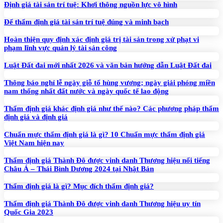
Định giá tài sản trí tuệ: Khơi thông nguồn lực vô hình
Để thẩm định giá tài sản trí tuệ đúng và minh bạch
Hoàn thiện quy định xác định giá trị tài sản trong xử phạt vi
phạm lĩnh vực quản lý tài sản công
Luật Đất đai mới nhất 2026 và văn bản hướng dẫn Luật Đất đai
Thông báo nghỉ lễ ngày giỗ tổ hùng vương; ngày giải phóng miền
nam thống nhất đất nước và ngày quốc tế lao động
Thẩm định giá khác định giá như thế nào? Các phương pháp thẩm
định giá và định giá
Chuẩn mực thẩm định giá là gì? 10 Chuẩn mực thẩm định giá
Việt Nam hiện nay
Thẩm định giá Thành Đô được vinh danh Thương hiệu nổi tiếng
Châu Á – Thái Bình Dương 2024 tại Nhật Bản
Thẩm định giá là gì? Mục đích thẩm định giá?
Thẩm định giá Thành Đô được vinh danh Thương hiệu uy tín
Quốc Gia 2023