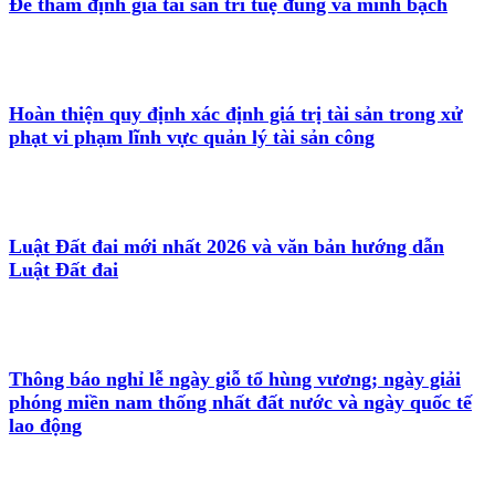
Để thẩm định giá tài sản trí tuệ đúng và minh bạch
Hoàn thiện quy định xác định giá trị tài sản trong xử
phạt vi phạm lĩnh vực quản lý tài sản công
Luật Đất đai mới nhất 2026 và văn bản hướng dẫn
Luật Đất đai
Thông báo nghỉ lễ ngày giỗ tổ hùng vương; ngày giải
phóng miền nam thống nhất đất nước và ngày quốc tế
lao động