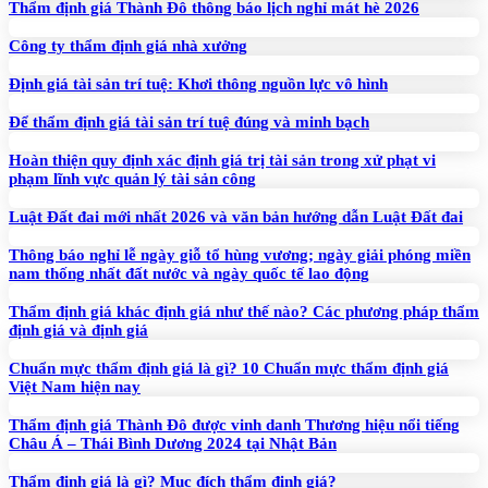
Thẩm định giá Thành Đô thông báo lịch nghỉ mát hè 2026
Công ty thẩm định giá nhà xưởng
Định giá tài sản trí tuệ: Khơi thông nguồn lực vô hình
Để thẩm định giá tài sản trí tuệ đúng và minh bạch
Hoàn thiện quy định xác định giá trị tài sản trong xử phạt vi
phạm lĩnh vực quản lý tài sản công
Luật Đất đai mới nhất 2026 và văn bản hướng dẫn Luật Đất đai
Thông báo nghỉ lễ ngày giỗ tổ hùng vương; ngày giải phóng miền
nam thống nhất đất nước và ngày quốc tế lao động
Thẩm định giá khác định giá như thế nào? Các phương pháp thẩm
định giá và định giá
Chuẩn mực thẩm định giá là gì? 10 Chuẩn mực thẩm định giá
Việt Nam hiện nay
Thẩm định giá Thành Đô được vinh danh Thương hiệu nổi tiếng
Châu Á – Thái Bình Dương 2024 tại Nhật Bản
Thẩm định giá là gì? Mục đích thẩm định giá?