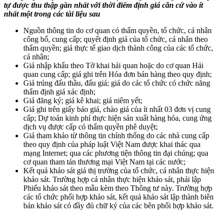
tự được thu thập gần nhất với thời điểm định giá căn cứ vào ít
nhất một trong các tài liệu sau
Nguồn thông tin do cơ quan có thẩm quyền, tổ chức, cá nhân
công bố, cung cấp; quyết định giá của tổ chức, cá nhân theo
thẩm quyền; giá thực tế giao dịch thành công của các tổ chức,
cá nhân;
Giá nhập khẩu theo Tờ khai hải quan hoặc do cơ quan Hải
quan cung cấp; giá ghi trên Hóa đơn bán hàng theo quy định;
Giá trúng đấu thầu, đấu giá; giá do các tổ chức có chức năng
thẩm định giá xác định;
Giá đăng ký; giá kê khai; giá niêm yết;
Giá ghi trên giấy báo giá, chào giá của ít nhất 03 đơn vị cung
cấp; Dự toán kinh phí thực hiện sản xuất hàng hóa, cung ứng
dịch vụ được cấp có thẩm quyền phê duyệt;
Giá tham khảo từ thông tin chính thống do các nhà cung cấp
theo quy định của pháp luật Việt Nam được khai thác qua
mạng Internet; qua các phương tiện thông tin đại chúng; qua
cơ quan tham tán thương mại Việt Nam tại các nước;
Kết quả khảo sát giá thị trường của tổ chức, cá nhân thực hiện
khảo sát. Trường hợp cá nhân thực hiện khảo sát, phải lập
Phiếu khảo sát theo mẫu kèm theo Thông tư này. Trường hợp
các tổ chức phối hợp khảo sát, kết quả khảo sát lập thành biên
bản khảo sát có đầy đủ chữ ký của các bên phối hợp khảo sát.