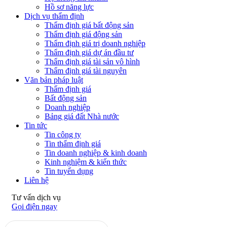
Hồ sơ năng lực
Dịch vụ thẩm định
Thẩm định giá bất động sản
Thẩm định giá động sản
Thẩm định giá trị doanh nghiệp
Thẩm định giá dự án đầu tư
Thẩm định giá tài sản vô hình
Thẩm định giá tài nguyên
Văn bản pháp luật
Thẩm định giá
Bất động sản
Doanh nghiệp
Bảng giá đất Nhà nước
Tin tức
Tin công ty
Tin thẩm định giá
Tin doanh nghiệp & kinh doanh
Kinh nghiệm & kiến thức
Tin tuyển dụng
Liên hệ
Tư vấn dịch vụ
Gọi điện ngay