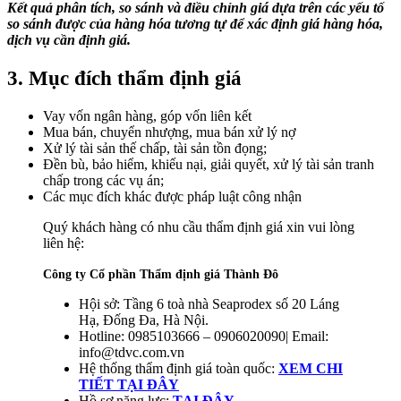
Kết quả phân tích, so sánh và điều chỉnh giá dựa trên các yếu tố
so sánh được của hàng hóa tương tự để xác định giá hàng hóa,
dịch vụ cần định giá.
3. Mục đích thẩm định giá
Vay vốn ngân hàng, góp vốn liên kết
Mua bán, chuyển nhượng, mua bán xử lý nợ
Xử lý tài sản thế chấp, tài sản tồn đọng;
Đền bù, bảo hiểm, khiếu nại, giải quyết, xử lý tài sản tranh
chấp trong các vụ án;
Các mục đích khác được pháp luật công nhận
Quý khách hàng có nhu cầu thẩm định giá xin vui lòng
liên hệ:
Công ty Cổ phần Thẩm định giá Thành Đô
Hội sở: Tầng 6 toà nhà Seaprodex số 20 Láng
Hạ, Đống Đa, Hà Nội.
Hotline: 0985103666 – 0906020090| Email:
info@tdvc.com.vn
Hệ thống thẩm định giá toàn quốc:
XEM CHI
TIẾT TẠI ĐÂY
Hồ sơ năng lực:
TẠI ĐÂY