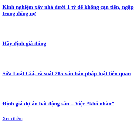
Kinh nghiệm xây nhà dưới 1 tỷ để không cạn tiền, ngập
trong đống nợ
Hãy định giá đúng
Sửa Luật Giá, rà soát 285 văn bản pháp luật liên quan
Định giá dự án bất động sản – Việc “khó nhằn”
Xem thêm