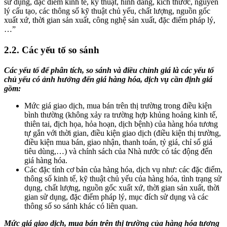
sử dụng, đặc điểm kinh tế, kỹ thuật, hình dáng, kích thước, nguyên
lý cấu tạo, các thông số kỹ thuật chủ yếu, chất lượng, nguồn gốc
xuất xứ, thời gian sản xuất, công nghệ sản xuất, đặc điểm pháp lý,
…”
2.2. Các yếu tố so sánh
Các yếu tố để phân tích, so sánh và điều chỉnh giá là các yếu tố
chủ yếu có ảnh hưởng đến giá hàng hóa, dịch vụ cần định giá
gồm:
Mức giá giao dịch, mua bán trên thị trường trong điều kiện
bình thường (không xảy ra trường hợp khủng hoảng kinh tế,
thiên tai, địch họa, hỏa hoạn, dịch bệnh) của hàng hóa tương
tự gắn với thời gian, điều kiện giao dịch (điều kiện thị trường,
điều kiện mua bán, giao nhận, thanh toán, tỷ giá, chỉ số giá
tiêu dùng,…) và chính sách của Nhà nước có tác động đến
giá hàng hóa.
Các đặc tính cơ bản của hàng hóa, dịch vụ như: các đặc điểm,
thông số kinh tế, kỹ thuật chủ yếu của hàng hóa, tình trạng sử
dụng, chất lượng, nguồn gốc xuất xứ, thời gian sản xuất, thời
gian sử dụng, đặc điểm pháp lý, mục đích sử dụng và các
thông số so sánh khác có liên quan.
Mức giá giao dịch, mua bán trên thị trường của hàng hóa tương