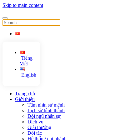
Skip to main content
Tiếng
Việt
English
Trang chủ
Giới thiệu
Tầm nhìn sứ mệnh
Lịch sử hình thành
Đội ngũ nhân sự
Dịch vụ
Giải thưởng
Đối tác
Hệ thống chi nhánh