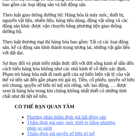
bao gồm các loại động sản và bất động sản.
Theo luật giao thông đường bộ: Hàng hóa là máy móc, thiết bị,
nguyên vật liệu, nhiên liệu, hàng tiêu dùng, động vật sống và các
động sản khác được vận chuyển bằng phương tiện giao thông
đường bộ.
Theo luật thương mại thì hàng hóa bao gồm: Tất cả các loại động
sản, kể cả động sản hình thành trong tương lai, những vật gắn liền
với đất đai.
Sự thay đổi và phát triển nhận thức đối với đời sống kinh tế dẫn đến
cách hiểu hàng hóa không như các nhà kinh tế cổ điển xác định.
Phạm trù hàng hóa mất đi ranh giới của sự hiển hiện vật lý của vật
thể và tiến sát đến gần phạm trù giá trị. Tiền, cổ phiếu, quyền sở hữu
nói chung, quyền sở hữu trí tuệ nói riêng, sức lao động, … được
xem là hàng hóa trong khi chúng không nhất thiết có những tính
chất như đã liệt kê trên.
CÓ THỂ BẠN QUAN TÂM
Phương pháp thẩm định giá bất động sản
Thẩm định giá máy móc thiết bị bằng phương
pháp so sánh
Thẩm định giá quyền sở hữu trí tuệ