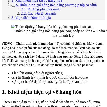
1. Khái niệm hiện tại về hàng hòa
2. Thẩm định giá hàng hóa bằng phương pháp so sánh
2.1. Phương pháp so sánh
2.2. Các yếu tố so sánh
3. Mục đích thẩm định giá
Thẩm định giá hàng hóa bằng phương pháp so sánh – Thẩm 
giá Thành Đô
(TDVC – Thẩm định giá hàng hóa)
– Theo kinh tế chính trị Marx-Lenin
Hàng hoá là sản phẩm của lao động, có thể thoả mãn nhu cầu nào đó của
con người thông qua trao đổi, mua bán. Hàng hóa có thể là hữu hình như
sắt thép, quyển sách hay ở dạng vô hình như sức lao động. Hàng hóa trước
hết là đồ vật mang hình dạng có khả năng thỏa mãn nhu cầu con người nhờ
vào các tính chất của nó. Để đồ vật trở thành hàng hóa cần phải có:
Tính ích dụng đối với người dùng
Giá trị (kinh tế), nghĩa là được chi phí bởi lao động
Sự hạn chế để đạt được nó, nghĩa là độ khan hiếm
1. Khái niệm hiện tại về hàng hòa
Theo Luật giá năm 2013, hàng hoá là tài sản có thể trao đổi, mua,
bán trên thị trường, có khả năng thỏa mãn nhu cầu của con người,