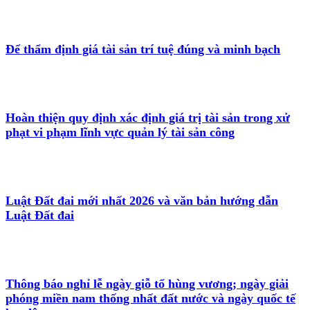
Để thẩm định giá tài sản trí tuệ đúng và minh bạch
Hoàn thiện quy định xác định giá trị tài sản trong xử
phạt vi phạm lĩnh vực quản lý tài sản công
Luật Đất đai mới nhất 2026 và văn bản hướng dẫn
Luật Đất đai
Thông báo nghỉ lễ ngày giỗ tổ hùng vương; ngày giải
phóng miền nam thống nhất đất nước và ngày quốc tế