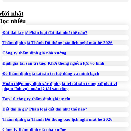
Mới nhất
Đọc nhiều
Đất đai là gì? Phân loại đất đai như thế nào?
Thẩm định giá Thành Đô thông báo lịch nghỉ mát hè 2026
Công ty thẩm định giá nhà xưởng
Định giá tài sản trí tuệ: Khơi thông nguồn lực vô hình
Để thẩm định giá tài sản trí tuệ đúng và minh bạch
Hoàn thiện quy định xác định giá trị tài sản trong xử phạt vi
phạm lĩnh vực quản lý tài sản công
Top 10 công ty thẩm định giá uy tín
Đất đai là gì? Phân loại đất đai như thế nào?
Thẩm định giá Thành Đô thông báo lịch nghỉ mát hè 2026
Công ty thẩm định giá nhà xưởng