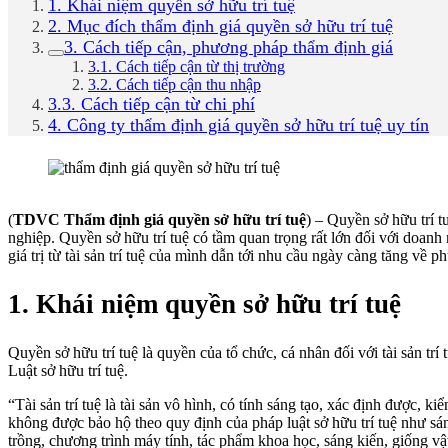
1. Khái niệm quyền sở hữu trí tuệ
2. Mục đích thẩm định giá quyền sở hữu trí tuệ
3. Cách tiếp cận, phương pháp thẩm định giá
3.1. Cách tiếp cận từ thị trường
3.2. Cách tiếp cận thu nhập
3.3. Cách tiếp cận từ chi phí
4. Công ty thẩm định giá quyền sở hữu trí tuệ uy tín
(
TDVC Thẩm định giá quyền sở hữu trí tuệ
) – Quyền sở hữu trí t
nghiệp. Quyền sở hữu trí tuệ có tầm quan trọng rất lớn đối với doanh
giá trị từ tài sản trí tuệ của mình dẫn tới nhu cầu ngày càng tăng về 
1. Khái niệm quyền sở hữu trí tuệ
Quyền sở hữu trí tuệ là quyền của tổ chức, cá nhân đối với tài sản t
Luật sở hữu trí tuệ.
“Tài sản trí tuệ là tài sản vô hình, có tính sáng tạo, xác định được
không được bảo hộ theo quy định của pháp luật sở hữu trí tuệ như sáng
trồng, chương trình máy tính, tác phẩm khoa học, sáng kiến, giống vậ