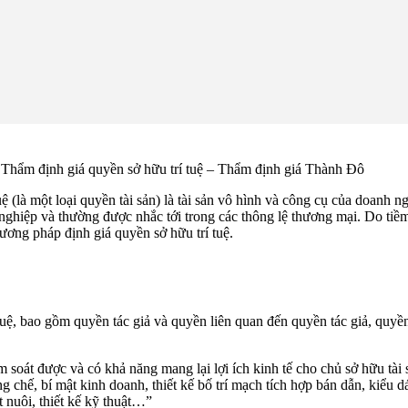
Thẩm định giá quyền sở hữu trí tuệ – Thẩm định giá Thành Đô
uệ (là một loại quyền tài sản) là tài sản vô hình và công cụ của doan
 nghiệp và thường được nhắc tới trong các thông lệ thương mại. Do tiềm 
phương pháp định giá quyền sở hữu trí tuệ.
rí tuệ, bao gồm quyền tác giả và quyền liên quan đến quyền tác giả, qu
, kiểm soát được và có khả năng mang lại lợi ích kinh tế cho chủ sở hữu t
 chế, bí mật kinh doanh, thiết kế bố trí mạch tích hợp bán dẫn, kiểu d
t nuôi, thiết kế kỹ thuật…”