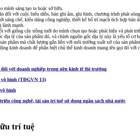
do mình sáng tạo ra hoặc sở hữu.
n đối với cuộc biểu diễn, bản ghi âm, ghi hình, chương trình phát són
 sáng chế, kiểu dáng công nghiệp, thiết kế bố trí mạch tích hợp bán dẫ
g lành mạnh.
ối với giống cây trồng mới do mình chọn tạo hoặc phát hiện và phát t
c địa lý của sản phẩm đó, và chính nguồn gốc địa lý này là yếu tố cơ b
c sản phẩm mà chất lượng gắn liền với môi trường xuất xứ của sản phẩm
động kinh doanh để phân biệt chủ thể kinh doanh mang tên gọi đó với 
đối với doanh nghiệp trong nền kinh tế thị trường
ản vô hình (TĐGVN 13)
 vô hình
riển công nghệ, tài sản trí tuệ sử dụng ngân sách nhà nước
ữu trí tuệ