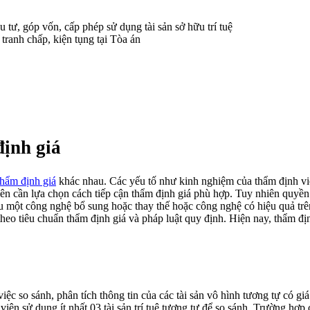
tư, góp vốn, cấp phép sử dụng tài sản sở hữu trí tuệ
t tranh chấp, kiện tụng tại Tòa án
định giá
hẩm định giá
khác nhau. Các yếu tố như kinh nghiệm của thẩm định viên
 viên cần lựa chọn cách tiếp cận thẩm định giá phù hợp. Tuy nhiên quyền
u một công nghệ bổ sung hoặc thay thế hoặc công nghệ có hiệu quả trên th
heo tiêu chuẩn thẩm định giá và pháp luật quy định. Hiện nay, thẩm địn
 việc so sánh, phân tích thông tin của các tài sản vô hình tương tự có 
 viên sử dụng ít nhất 03 tài sản trí tuệ tương tự để so sánh. Trường hợp 