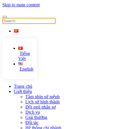
Skip to main content
Tiếng
Việt
English
Trang chủ
Giới thiệu
Tầm nhìn sứ mệnh
Lịch sử hình thành
Đội ngũ nhân sự
Dịch vụ
Giải thưởng
Đối tác
Hệ thống chi nhánh