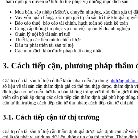
Thẩm định giá quyền sở hữu trí tuệ phục vụ những mục đích sau:
Mua bán, sáp nhập (M&A), chuyển nhượng, xác định giá trị đầu 
Vay vốn ngân hàng, xác định giá trị tài sản trí tuệ khi giải quyế
Báo cáo thuế, báo cáo tài chính, hạch toán sổ sách kế toán
Cung cấp thông tin phục vụ cho việc quản lý doanh nghiệp
Quản lý nội bộ tài sản trí tuệ
Thiết lập các liên minh chiến lược
Đầu tư phát triển tài sản trí tuệ
Các mục đích khácđược pháp luật công nhận
3. Cách tiếp cận, phương pháp thẩm 
Giá trị của tài sản trí tuệ có thể khác nhau nếu áp dụng
phương pháp t
số liệu về tài sản cần thẩm định giá có thể thu thập được, thẩm định
định giá cao hơn nếu thời hạn bán không trùng với thời điểm giới thiệ
viên cần phải áp dụng các cách tiếp cận thẩm định giá phù hợp đúng t
cận từ thị trường; cách tiếp cận từ thu nhập; cách tiếp cận từ chi phí.
3.1. Cách tiếp cận từ thị trường
Giá trị của tài sản trí tuệ cần thẩm định giá được xác định căn cứ vào
coi là tốt nhất vì sử dụng dữ liệu, thông tin của thị trường. Thẩm định