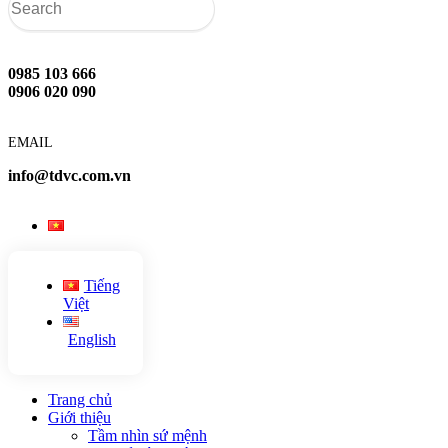
0985 103 666
0906 020 090
EMAIL
info@tdvc.com.vn
Tiếng
Việt
English
Trang chủ
Giới thiệu
Tầm nhìn sứ mệnh