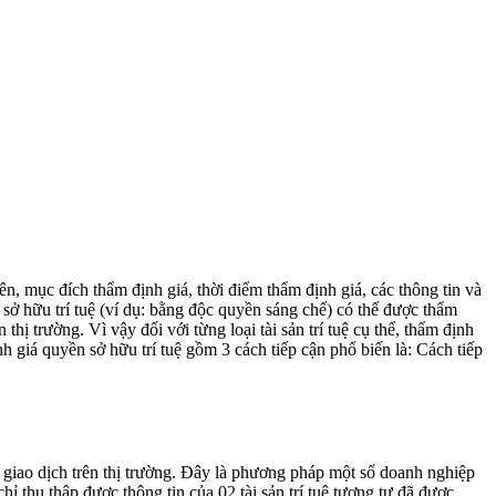
, mục đích thẩm định giá, thời điểm thẩm định giá, các thông tin và
 sở hữu trí tuệ (ví dụ: bằng độc quyền sáng chế) có thể được thẩm
ị trường. Vì vậy đối với từng loại tài sản trí tuệ cụ thể, thẩm định
h giá quyền sở hữu trí tuệ gồm 3 cách tiếp cận phổ biến là: Cách tiếp
giá giao dịch trên thị trường. Đây là phương pháp một số doanh nghiệp
chỉ thu thập được thông tin của 02 tài sản trí tuệ tương tự đã được