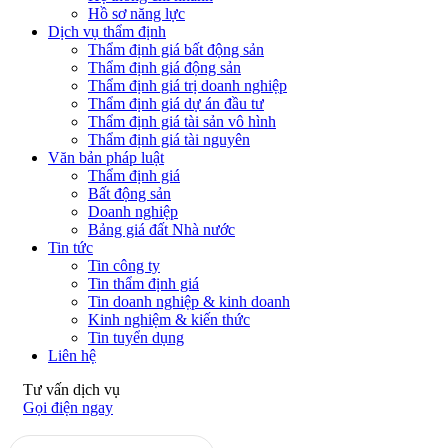
Hồ sơ năng lực
Dịch vụ thẩm định
Thẩm định giá bất động sản
Thẩm định giá động sản
Thẩm định giá trị doanh nghiệp
Thẩm định giá dự án đầu tư
Thẩm định giá tài sản vô hình
Thẩm định giá tài nguyên
Văn bản pháp luật
Thẩm định giá
Bất động sản
Doanh nghiệp
Bảng giá đất Nhà nước
Tin tức
Tin công ty
Tin thẩm định giá
Tin doanh nghiệp & kinh doanh
Kinh nghiệm & kiến thức
Tin tuyển dụng
Liên hệ
Tư vấn dịch vụ
Gọi điện ngay