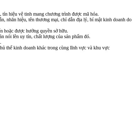
g, tín hiệu vệ tinh mang chương trình được mã hóa.
n, nhãn hiệu, tên thương mại, chỉ dẫn địa lý, bí mật kinh doanh do
riển hoặc được hưởng quyền sở hữu.
ản nói lên uy tín, chất lượng của sản phẩm đó.
.
chủ thể kinh doanh khác trong cùng lĩnh vực và khu vực