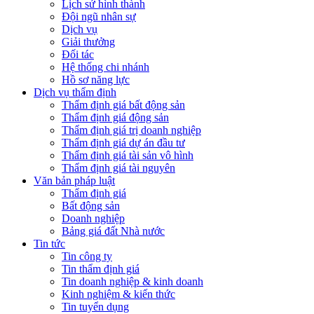
Lịch sử hình thành
Đội ngũ nhân sự
Dịch vụ
Giải thưởng
Đối tác
Hệ thống chi nhánh
Hồ sơ năng lực
Dịch vụ thẩm định
Thẩm định giá bất động sản
Thẩm định giá động sản
Thẩm định giá trị doanh nghiệp
Thẩm định giá dự án đầu tư
Thẩm định giá tài sản vô hình
Thẩm định giá tài nguyên
Văn bản pháp luật
Thẩm định giá
Bất động sản
Doanh nghiệp
Bảng giá đất Nhà nước
Tin tức
Tin công ty
Tin thẩm định giá
Tin doanh nghiệp & kinh doanh
Kinh nghiệm & kiến thức
Tin tuyển dụng