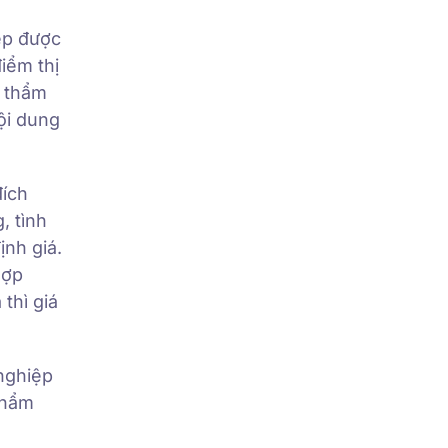
iệp được
iểm thị
g thẩm
ội dung
đích
, tình
ịnh giá.
hợp
thì giá
nghiệp
thẩm