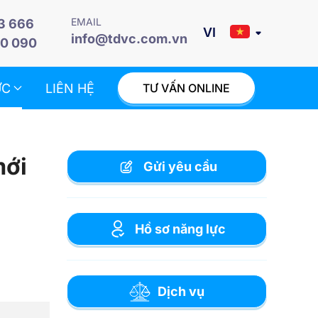
EMAIL
3 666
info@tdvc.com.vn
0 090
ỨC
LIÊN HỆ
TƯ VẤN ONLINE
mới
Gửi yêu cầu
Hồ sơ năng lực
Dịch vụ