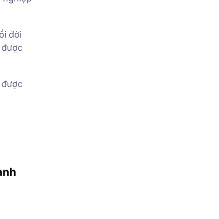
ổi đời
m được
ẽ được
oanh