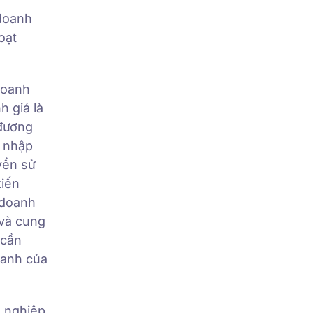
 doanh
oạt
doanh
 giá là
 đương
u nhập
yền sử
kiến
 doanh
 và cung
 cần
oanh của
h nghiệp