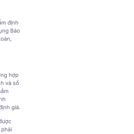
ẩm định
dụng Báo
toán,
ường hợp
nh và sổ
thẩm
ịnh
ịnh giá.
 được
 phải