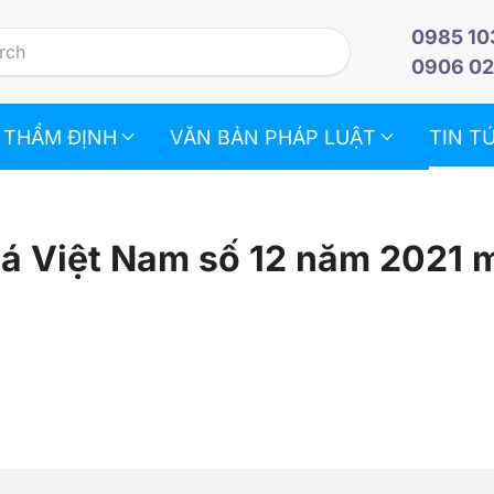
0985 10
0906 02
 THẨM ĐỊNH
VĂN BẢN PHÁP LUẬT
TIN T
iá Việt Nam số 12 năm 2021 