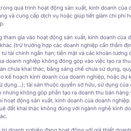
trong quá trình hoạt động sản xuất, kinh doanh của
g và cung cấp dịch vụ hoặc giúp tiết giảm chi phí h
p.
g tham gia vào hoạt động sản xuất, kinh doanh của 
khác (trừ trường hợp các doanh nghiệp cần thẩm định
u tư tài chính ngắn hạn; tiền mặt và các khoản tương
của doanh nghiệp không đóng góp vào việc tạo ra th
 sản chưa khai thác, bằng sáng chế chưa sử dụng, qu
heo kế hoạch kinh doanh của doanh nghiệp, hoặc dự 
 dụng…); tài sản thuộc quyền sở hữu, sử dụng của
p nhưng không góp phần tạo ra doanh thu bán hàng
phí hoạt động sản xuất, kinh doanh của doanh nghiệp
huê đất khai thác không đúng với ngành nghề kinh d
ác.
á trị doanh nghiệp đang hoạt động với giả thiết doan