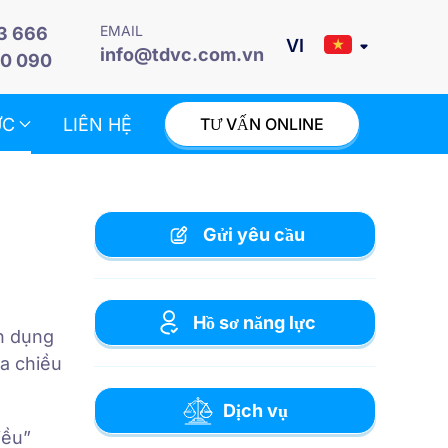
EMAIL
3 666
info@tdvc.com.vn
0 090
ỨC
LIÊN HỆ
TƯ VẤN ONLINE
Gửi yêu cầu
Hồ sơ năng lực
ín dụng
ra chiều
Dịch vụ
iều”