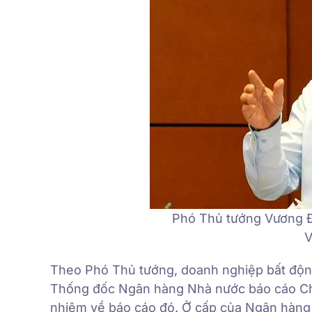
Phó Thủ tướng Vương Đì
V
Theo Phó Thủ tướng, doanh nghiệp bất động 
Thống đốc Ngân hàng Nhà nước báo cáo Chí
nhiệm về báo cáo đó. Ở cấp của Ngân hàng