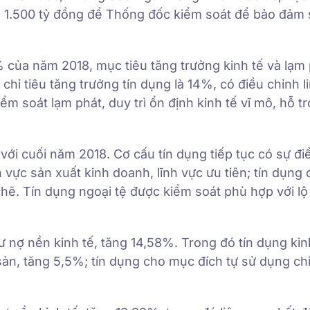
n 1.500 tỷ đồng để Thống đốc kiểm soát để bảo đảm 
 của năm 2018, mục tiêu tăng trưởng kinh tế và lạm
ỉ tiêu tăng trưởng tín dụng là 14%, có điều chỉnh l
ểm soát lạm phát, duy trì ổn định kinh tế vĩ mô, hỗ tr
ới cuối năm 2018. Cơ cấu tín dụng tiếp tục có sự đi
h vực sản xuất kinh doanh, lĩnh vực ưu tiên; tín dụng 
chẽ. Tín dụng ngoại tệ được kiểm soát phù hợp với lộ 
 nợ nền kinh tế, tăng 14,58%. Trong đó tín dụng ki
ản, tăng 5,5%; tín dụng cho mục đích tự sử dụng c