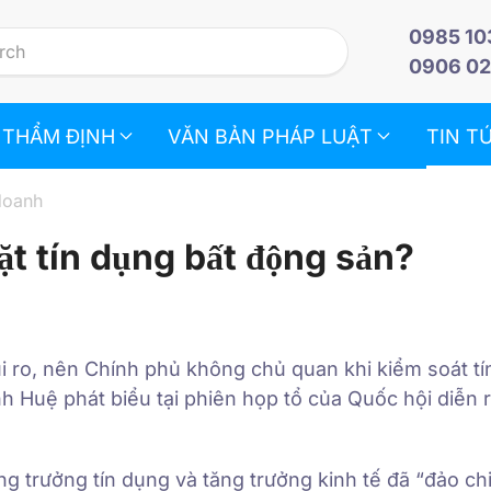
0985 10
0906 02
 THẨM ĐỊNH
VĂN BẢN PHÁP LUẬT
TIN T
doanh
ặt tín dụng bất động sản?
ủi ro, nên Chính phủ không chủ quan khi kiểm soát t
h Huệ phát biểu tại phiên họp tổ của Quốc hội diễn 
g trưởng tín dụng và tăng trưởng kinh tế đã “đảo ch