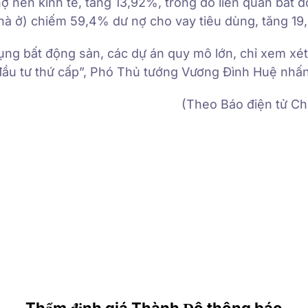
 nền kinh tế, tăng 13,92%, trong đó liên quan bất 
hà ở) chiếm 59,4% dư nợ cho vay tiêu dùng, tăng 19
dụng bất động sản, các dự án quy mô lớn, chỉ xem xé
 đầu tư thứ cấp”, Phó Thủ tướng Vương Đình Huệ nhấ
(Theo Báo điện tử Ch
Thẩm định giá Thành Đô thông báo