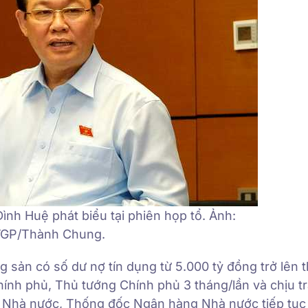
nh Huệ phát biểu tại phiên họp tổ. Ảnh:
GP/Thành Chung.
sản có số dư nợ tín dụng từ 5.000 tỷ đồng trở lên t
nh phủ, Thủ tướng Chính phủ 3 tháng/lần và chịu t
 Nhà nước, Thống đốc Ngân hàng Nhà nước tiếp tục