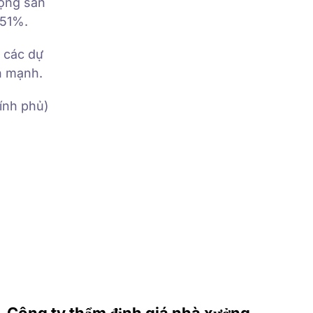
động sản
,51%.
t các dự
n mạnh.
ính phủ)
Công ty thẩm định giá nhà xưởng