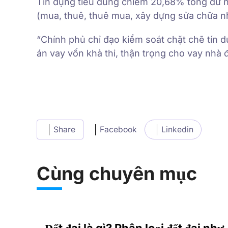
Tín dụng tiêu dùng chiếm 20,68% tổng dư nợ
(mua, thuê, thuê mua, xây dựng sửa chữa n
“Chính phủ chỉ đạo kiểm soát chặt chẽ tín 
án vay vốn khả thi, thận trọng cho vay nhà
Share
Facebook
Linkedin
Cùng chuyên mục
Đất đai là gì? Phân loại đất đai như