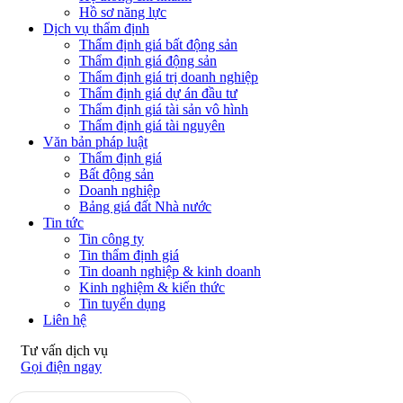
Hồ sơ năng lực
Dịch vụ thẩm định
Thẩm định giá bất động sản
Thẩm định giá động sản
Thẩm định giá trị doanh nghiệp
Thẩm định giá dự án đầu tư
Thẩm định giá tài sản vô hình
Thẩm định giá tài nguyên
Văn bản pháp luật
Thẩm định giá
Bất động sản
Doanh nghiệp
Bảng giá đất Nhà nước
Tin tức
Tin công ty
Tin thẩm định giá
Tin doanh nghiệp & kinh doanh
Kinh nghiệm & kiến thức
Tin tuyển dụng
Liên hệ
Tư vấn dịch vụ
Gọi điện ngay