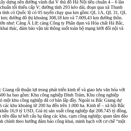
i xây dựng nền đường vành đai V thủ đô Hà Nội tiêu chuẩn 4 – 6 làn
u chuẩn tối thiểu cấp V; đường tỉnh 293 kéo dài, đoạn qua xã Thanh
 bàn tỉnh có Quốc lộ có 05 tuyến chạy qua km gồm: QL 1A, QL 31, QL
72 km; đường đô thị khoảng 308,18 km và 7.009,43 km đường thôn.
ải lớn như: Cảng Á Lữ; cảng Công ty Phân đạm và Hóa chất Hà Bắc,
hai thác, đảm bảo vận tải thông suốt toàn bộ mạng lưới đối nội và
ang rất thuận lợi trong phát triển kinh tế và giao lưu văn hóa với
1.500 ha bao gồm: Khu công nghiệp Đình Trám, Khu công nghiệp
một khu công nghiệp đã cơ bản lấp đầy. Ngoài ra Bắc Giang dự
 các khu khoảng từ 200 ha đến trên 1.000 ha. Kinh tế – xã hội Bắc
u 16,9 tỷ USD, Giá trị sản xuất công nghiệp đạt 208.745 tỷ đồng,
u tiên đầu tư kết cấu hạ tầng các khu, cụm công nghiệp; quan tâm đào
hành chính theo hướng đảm bảo công khai, minh bạch với cơ chế “một