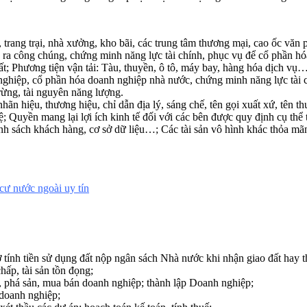
, trang trại, nhà xưởng, kho bãi, các trung tâm thương mại, cao ốc văn
u ra công chúng, chứng minh năng lực tài chính, phục vụ để cổ phần
t; Phương tiện vận tải: Tàu, thuyền, ô tô, máy bay, hàng hóa dịch vụ
nghiệp, cổ phần hóa doanh nghiệp nhà nước, chứng minh năng lực tài c
rừng, tài nguyên năng lượng.
(nhãn hiệu, thương hiệu, chỉ dẫn địa lý, sáng chế, tên gọi xuất xứ, tên
tuệ; Quyền mang lại lợi ích kinh tế đối với các bên được quy định cụ th
 sách khách hàng, cơ sở dữ liệu…; Các tài sản vô hình khác thỏa mãn đi
 cư nước ngoài uy tín
tính tiền sử dụng đất nộp ngân sách Nhà nước khi nhận giao đất hay t
hấp, tài sản tồn đọng;
h, phá sản, mua bán doanh nghiệp; thành lập Doanh nghiệp;
doanh nghiệp;