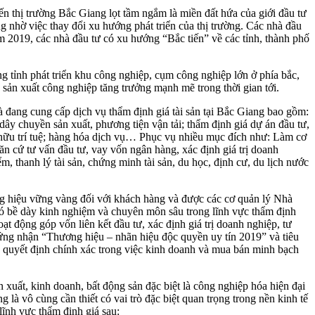
ến thị trường Bắc Giang lọt tầm ngắm là miền đất hứa của giới đầu tư
 nhờ việc thay đổi xu hướng phát triển của thị trường. Các nhà đầu
m 2019, các nhà đầu tư có xu hướng “Bắc tiến” về các tỉnh, thành phố
g tỉnh phát triển khu công nghiệp, cụm công nghiệp lớn ở phía bắc,
sản xuất công nghiệp tăng trưởng mạnh mẽ trong thời gian tới.
đang cung cấp dịch vụ thẩm định giá tài sản tại Bắc Giang bao gồm:
dây chuyền sản xuất, phương tiện vận tải; thẩm định giá dự án đầu tư,
sở hữu trí tuệ; hàng hóa dịch vụ… Phục vụ nhiều mục đích như: Làm cơ
n cứ tư vấn đầu tư, vay vốn ngân hàng, xác định giá trị doanh
, thanh lý tài sản, chứng minh tài sản, du học, định cư, du lịch nước
ương hiệu vững vàng đối với khách hàng và được các cơ quản lý Nhà
có bề dày kinh nghiệm và chuyên môn sâu trong lĩnh vực thẩm định
ạt động góp vốn liên kết đầu tư, xác định giá trị doanh nghiệp, tư
ng nhận “Thương hiệu – nhãn hiệu độc quyền uy tín 2019” và tiêu
 quyết định chính xác trong việc kinh doanh và mua bán minh bạch
n xuất, kinh doanh, bất động sản đặc biệt là công nghiệp hóa hiện đại
là vô cùng cần thiết có vai trò đặc biệt quan trọng trong nền kinh tế
lĩnh vực thẩm định giá sau: