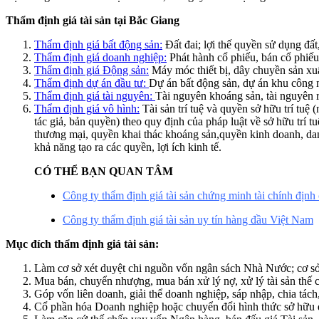
Thẩm định giá tài sản tại Bắc Giang
Thẩm định giá bất động sản:
Đất đai; lợi thế quyền sử dụng đất
Thẩm định giá doanh nghiệp:
Phát hành cổ phiếu, bán cổ phiế
Thẩm định giá Động sản:
Máy móc thiết bị, dây chuyền sản xuấ
Thẩm định dự án đầu tư:
Dự án bất động sản, dự án khu công 
Thẩm định giá tài nguyên:
Tài nguyên khoáng sản, tài nguyên 
Thẩm định giá vô hình:
Tài sản trí tuệ và quyền sở hữu trí tuệ 
tác giả, bản quyền) theo quy định của pháp luật về sở hữu trí 
thương mại, quyền khai thác khoáng sản,quyền kinh doanh, danh
khả năng tạo ra các quyền, lợi ích kinh tế.
CÓ THỂ BẠN QUAN TÂM
Công ty thẩm định giá tài sản chứng minh tài chính định
Công ty thẩm định giá tài sản uy tín hàng đầu Việt Nam
Mục đích thẩm định giá tài sản:
Làm cơ sở xét duyệt chi nguồn vốn ngân sách Nhà Nước; cơ sở 
Mua bán, chuyển nhượng, mua bán xử lý nợ, xử lý tài sản thế c
Góp vốn liên doanh, giải thể doanh nghiệp, sáp nhập, chia tác
Cổ phần hóa Doanh nghiệp hoặc chuyển đổi hình thức sở hữu 