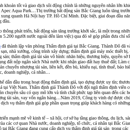
nh khoản tốt và giao dịch sôi động chính là những nguyên nhân lớn khi
y, Apec Aqua Park…Thị trường bất động sản Bắc Giang luôn tăng trưởng
lẻ xung quanh Hà Nội hay TP. Hồ Chí Minh. Đặc biệt, giai đoạn đầu nă
g đầu.
hông phát triển, bất động sản tăng trưởng khởi sắc, là một trong nhữn
n 5.200 người nước ngoài đến làm việc) qua đó sẽ góp phần đưa chỉ số 
ô
đã thành lập văn phòng Thẩm định giá tại Bắc Giang. Thành Đô đã và 
 sạn, nhà xưởng, công trình xây dựng; thẩm định giá máy móc thiết bị, 
ng sản; thẩm định giá tài sản vô hình: nhãn hiệu, thương hiệu, quyền 
ụng đất nộp ngân sách Nhà nước khi nhận giao đất hay thuê đất; Làm că
uyển nhượng tài sản, liên kết, đền bù, khiếu nại, tính thuế, bảo hiểm
ức, doanh nghiệp, cá nhân…
ị thế dẫn đầu trong hoạt động thẩm định giá, tạo dựng được uy tín; th
giá tại Việt Nam. Thẩm định giá Thành Đô với đội ngũ thẩm định viên 
sản chuyên sâu có quy mô lớn và tính chất phức tạp liên quan đến các ho
ợng tài sản, vay vốn ngân hàng…Năm 2019, Công ty vinh dự được chứ
g dịch vụ thẩm định giá góp phần quan trọng giúp khách hàng có những
triển mạnh mẽ về kinh tế – xã hội, cơ sở hạ tầng giao thông, du lịch, sả
ủa các cơ quan Nhà nước, doanh nghiệp, tổ chức, cá nhân tại Bắc Giang 
tại Bắc Giang đang cung cấp dịch vụ thẩm định giá tài sản trong các 