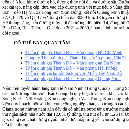
trên cả 3 loại hình: đường bộ, đường thủy nội địa và đường sắt. Đườ
xe; cải tạo, nâng cấp, đưa vào cấp đường tỉnh với mục tiêu ở vùng đồn
Sơn – đèo Hạ Mi, xã Long Sơn (Sơn Động) kết nối Quảng Ninh thuận ti
37, QL 279 và QL 17 với tổng chiều dài 308,9 km; 18 tuyến đường t
Hệ thống cảng, bến đường thủy nội địa tương đối hiện đại, đồng bộ 
Bến Đám, Bến Tuần,… Giai đoạn 2021 – 2030, hoàn chỉnh, từng bước hi
đối ngoại.
CÓ THỂ BẠN QUAN TÂM
Thẩm định giá Thành Đô – Văn phòng Hồ Chí Minh
Công ty Thẩm định giá Thành Đô – Văn phòng Cần Th
Thẩm định giá Thành Đô – Văn phòng tại Đà Nẵng
Thẩm định giá Thành Đô – Văn phòng Hải Phòng
Thẩm định giá tài sản tại khu vực Miền Tây Nam Bộ
Thẩm định giá Thành Đô – Văn phòng Quảng Ninh
Nằm trên tuyến hành lang kinh tế Nam Ninh (Trung Quốc) – Lạng Sơn –
các nước trong khu vực. Bắc Giang đã quy hoạch và triển khai các
kh
Song Khê – Nội Hoàng, Khu công nghiệp Vân Trung, Khu công nghiệ
kiến quy hoạch một số khu, cụm công nghiệp khác, tập trung ở các h
Giang trong những năm gần đây đã có những bước tăng trưởng mạnh 
thu ngân sách nhà nước đạt 12.051 tỷ đồng, thu hút đầu tư 1,264 tỉ 
tạo, nâng cao chất lượng nguồn nhân lực, đáp ứng yêu cầu sử dụng l
cửa liên thông”.