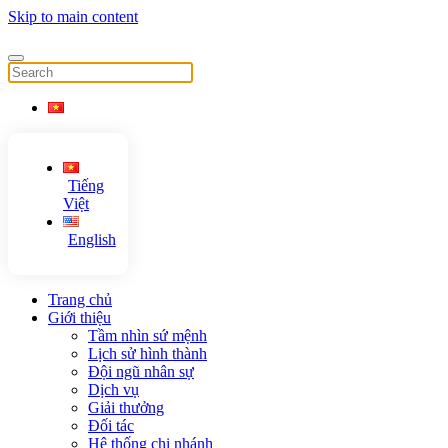
Skip to main content
Tiếng
Việt
English
Trang chủ
Giới thiệu
Tầm nhìn sứ mệnh
Lịch sử hình thành
Đội ngũ nhân sự
Dịch vụ
Giải thưởng
Đối tác
Hệ thống chi nhánh