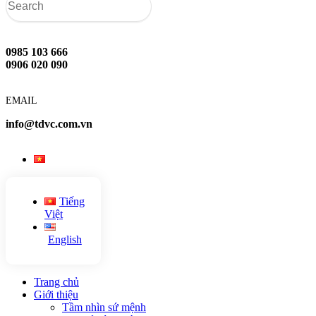
0985 103 666
0906 020 090
EMAIL
info@tdvc.com.vn
Tiếng
Việt
English
Trang chủ
Giới thiệu
Tầm nhìn sứ mệnh