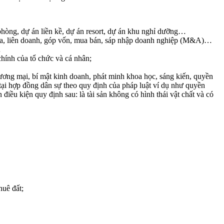
 phòng, dự án liền kề, dự án resort, dự án khu nghỉ dưỡng…
 hóa, liên doanh, góp vốn, mua bán, sáp nhập doanh nghiệp (M&A)…
…
hính của tổ chức và cá nhân;
 thương mại, bí mật kinh doanh, phát minh khoa học, sáng kiến, quyền
ể tại hợp đồng dân sự theo quy định của pháp luật ví dụ như quyền
ều kiện quy định sau: là tài sản không có hình thái vật chất và có
huê đất;