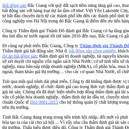
Bất động sản
Bắc Giang với quỹ đất sạch tiềm năng tăng giá cao, tha
bất động sản với hàng loạt dự án tầm cỡ như: Việt Yên Lakeside Cit
tư bắt đầu chuyển dịch từ các thành phố lớn đến các thành phố tỉnh 
công nghiệp ven Hà Nội trong đó Bắc Giang là điểm đến ưu tiên hàn
Công ty Thẩm định giá Thành Đô đánh giá Bắc Giang có hạ tầng giao t
thu hút đầu tư nước ngoài tốt (từ năm 2016 đến nay, Bắc Giang có gầ
Đi cùng sự phát triển Bắc Giang, Công ty
Thẩm định giá Thành Đ
Thẩm định giá bất động sản: Nhà ở,
bất động sản công nghiệp
, khách
dự án bất động sản
; thẩm định giá trị doanh nghiệp, tài nguyên khoá
sở xét duyệt chi nguồn vốn ngân sách Nhà Nước; cơ sở tính tiền sử d
nghiệp, mua bán-sáp nhập doanh nghiệp (M&A), cổ phần hóa, mua bán ch
ngoài, tham khảo giá thị trường… cho các cơ quan Nhà Nước, tổ ch
Trải qua một quá trình dài phát triển, Công ty đã khẳng định được v
nước, doanh nghiệp, tổ chức đánh giá cao trong lĩnh vực thẩm định 
giá tài sản. Chúng tôi đã thực hiện nhiều hợp đồng thẩm định giá tài 
vấn cổ phần hóa doanh nghiệp, thẩm định dự án đầu tư, chuyển như
chuẩn Quốc tế
ISO 9001:2015
cho hệ thống quản lý chất lượng tron
trên thị trường.
Tỉnh Bắc Giang đang trong trong tiến trình hội nhập, đổi mới và phát 
hóa tạo ra của cải cho xã hội… Vì vậy nhu cầu thẩm định giá tài sản c
thị trường. Thấu hiểu được điều đó, Công ty Thẩm định giá Thành Đô 