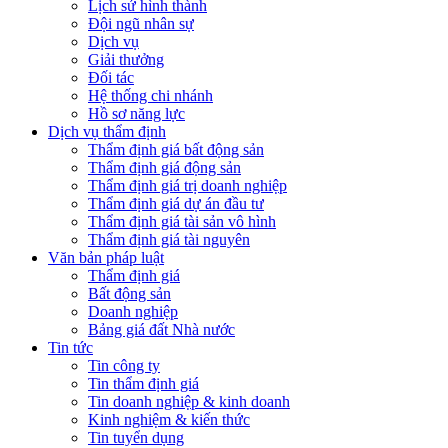
Lịch sử hình thành
Đội ngũ nhân sự
Dịch vụ
Giải thưởng
Đối tác
Hệ thống chi nhánh
Hồ sơ năng lực
Dịch vụ thẩm định
Thẩm định giá bất động sản
Thẩm định giá động sản
Thẩm định giá trị doanh nghiệp
Thẩm định giá dự án đầu tư
Thẩm định giá tài sản vô hình
Thẩm định giá tài nguyên
Văn bản pháp luật
Thẩm định giá
Bất động sản
Doanh nghiệp
Bảng giá đất Nhà nước
Tin tức
Tin công ty
Tin thẩm định giá
Tin doanh nghiệp & kinh doanh
Kinh nghiệm & kiến thức
Tin tuyển dụng