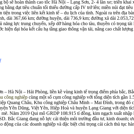
ng bộ sẽ hoàn thành cao tốc Hà Nội – Lạng Sơn, 2- 4 làn xe; triển kha
g bằng đạt tiêu chuẩn tối thiểu đường cấp IV trở lên; miền núi đạt tiê
ện trong việc liên kết kinh tế – du lịch của tỉnh. Ngoài ra trên địa
ỉnh, dài 367,66 km; đường huyện, dài 736,9 km; đường xã dài 2.053,
đủ năng lực trung chuyển, xếp dỡ hàng hóa cho tàu, thuyền có trọng t
ện đại hóa kết cấu hạ tầng giao thông vận tải, nâng cao chất lượng k
ơ
 Hà Nội – Hải Phòng, liền kề vùng kinh tế trọng điểm phía bắc, Bắc Gi
u công nghiệp
cùng một số cụm công nghiệp với tổng diện tích gần 
p Quang Châu, Khu công nghiệp Châu Minh – Mai Đình, trong đó có 
uyện Yên Dũng, Việt Yên, Hiệp Hoà và huyện Lạng Giang với diện tích
mẽ. Năm 2019 Qui mô GRDP 108.915 tỉ đồng, kim ngạch xuất nhập khẩ
USD. Bắc Giang đang nỗ lực cải thiện môi trường đầu tư, kinh doanh; ư
ao động của các doanh nghiệp và đặc biệt chú trọng cải cách thủ tục 