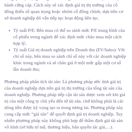
hành cứng cáp. Cách này sẽ xác định giá trị thị trường của cổ
đông thiểu số quan trọng hoặc nhóm cổ đông chính, dựa trên cơ
sở doanh nghiệp đó vẫn tiếp tục hoạt động liên tục.
Tỷ suất P/E: Bên mua có thể so sánh mức P/E trung bình của
cổ phiếu trong ngành để xác định mức chào mua một cách
hợp lý;
Tỷ suất Giá trị doanh nghiệp trên Doanh thu (EV/Sales): Với
chỉ số này, bên mua so sánh chỉ số này với các doanh nghiệp
khác trong ngành và sẽ chào giá ở một mức gấp một cơ số
lần doanh thu;
Phương pháp phân tích tài sản: Là phương pháp ước tính giá trị
của doanh nghiệp dựa trên giá trị thị trường của tổng tài sản của
doanh nghiệp. Phương pháp tiếp cận tài sản được xem xét khi giá
trị của một công ty chủ yếu đến từ tài sản, chứ không phải là các
dòng tiền được kỳ vọng tạo ra trong tương lai. Phương pháp này
cung cấp mức “giá sàn” để quyết định giá trị doanh nghiệp. Tuy
nhiên phương pháp này không phù hợp để thẩm định giá tài sản
vô hình (sở hữu trí tuệ, thương hiệu, bản quyền tác giả,…).