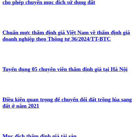
cho phép chuyển mục đích sử dụng đất
Chuẩn mực thẩm định giá Việt Nam về thẩm định giá
doanh nghiệp theo Thông tư 36/2024/TT-BTC
Tuyển dụng 05 chuyên viên thẩm định giá tại Hà Nội
Điều kiện quan trọng để chuyển đổi đất trồng lúa sang
đất ở năm 2021
Mục đích thẩm định giá tài sản