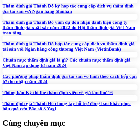
Thẩm định giá Thành Đô ký hợp tác cung cấp dịch vụ thẩm định
giá tài sản với Ngân hàng Shinhan
Thẩm định giá Thành Đô vinh dự đón nhận danh hiệu công ty
thẩm định giá xuất sắc năm 2022 do Hội thẩm định giá Việt Nam
trao tặng
Thẩm định giá Thành Đô hợp tác cung cấp dịch vụ thẩm định giá
tài sản với Ngân hàng công thương Việt Nam (VietinBank)
Chuẩn mực thẩm định giá là gì? Các chuẩn mực thẩm định giá
Việt Nam áp dụng từ năm 2024
Các phương pháp thẩm định giá tài sản vô hình theo cách tiếp cận
từ thu nhập năm 2024
Thông báo Kỳ thi thẻ thẩm định viên về giá lần thứ 16
Thẩm định giá Thành Đô chung tay hỗ trợ đồng bào khắc phục
hậu quả cơn Bão số 3 Yagi
Cùng chuyên mục