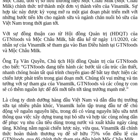
Mộc Châu, đơn vị sở hữu thương hiệu Mộc Châu Milk (Mộc Châu
Milk) chính thức trở thành một đơn vị thành viên của Vinamilk. Sự
hợp tác này được kỳ vọng mở ra một giai đoạn phát triển mới với
những bước tiến lớn cho ngành sữa và ngành chăn nuôi bò sữa của
Việt Nam trong thời gian tới.
Với sự đồng thuận cao từ Hội đồng Quản trị (HĐQT) của
GTNfoods và Mộc Châu Milk, bắt đầu kể từ ngày 1/1/2020, các
nhân sự của Vinamilk sẽ tham gia vào Ban Điều hành tại GTNfoods
và Mộc Châu Milk.
Ông Tạ Văn Quyền, Chủ tịch Hội đồng Quản trị của GTNfoods
cho biết: “GTNfoods đang tiến hành các bước tái cấu trúc cần thiết,
nhanh chóng hoàn tất quá trình chuyển giao để bắt tay thực hiện các
chiến lược phát triển trong giai đoạn mới. Chúng tôi vui mừng và tin
tưởng với sự tham gia của Vinamilk, GTNfoods và các công ty con
sẽ có thêm nguồn lực để đổi mới tiến tới tăng trưởng mạnh mẽ.”
Là công ty dinh dưỡng hàng đầu Việt Nam và dẫn đầu thị trường
sữa tại nhiều phân khúc, Vinamilk luôn tập trung đầu tư để chủ
động về nguồn nguyên liệu, trong đó có vùng nguyên liệu sữa tươi
thông qua việc xây dựng trang trại bò sữa và hợp tác cùng nông dân
để phục vụ nhu cầu tiêu dùng trong nước và xuất khẩu ngày càng
tăng. Không nằm ngoài chiến lược này, vừa qua, Vinamilk đã chính
thức hoàn thành thương vụ để sở hữu 75% vốn điều lệ của
GTNfoods, qua đó chính thức tham gia điều hành Mộc Châu Milk.