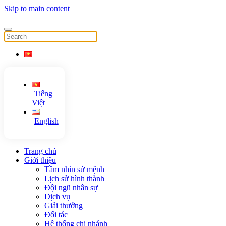
Skip to main content
Tiếng
Việt
English
Trang chủ
Giới thiệu
Tầm nhìn sứ mệnh
Lịch sử hình thành
Đội ngũ nhân sự
Dịch vụ
Giải thưởng
Đối tác
Hệ thống chi nhánh