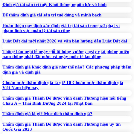
Định giá tài sản trí tuệ: Khơi thông nguồn lực vô hình
Để thẩm định giá tài sản trí tuệ đúng và minh bạch
Hoàn thiện quy định xác định giá trị tài sản trong xử phạt vi
phạm lĩnh vực quản lý tài sản công
Luật Đất đai mới nhất 2026 và văn bản hướng dẫn Luật Đất đai
Thông báo nghỉ lễ ngày giỗ tổ hùng vương; ngày giải phóng miền
nam thống nhất đất nước và ngày quốc tế lao động
Thẩm định giá khác định giá như thế nào? Các phương pháp thẩm
định giá và định giá
Chuẩn mực thẩm định giá là gì? 10 Chuẩn mực thẩm định giá
Việt Nam hiện nay
Thẩm định giá Thành Đô được vinh danh Thương hiệu nổi tiếng
Châu Á – Thái Bình Dương 2024 tại Nhật Bản
Thẩm định giá là gì? Mục đích thẩm định giá?
Thẩm định giá Thành Đô được vinh danh Thương hiệu uy tín
Quốc Gia 2023