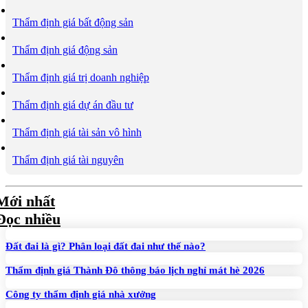
Thẩm định giá bất động sản
Thẩm định giá động sản
Thẩm định giá trị doanh nghiệp
Thẩm định giá dự án đầu tư
Thẩm định giá tài sản vô hình
Thẩm định giá tài nguyên
Mới nhất
Đọc nhiều
Đất đai là gì? Phân loại đất đai như thế nào?
Thẩm định giá Thành Đô thông báo lịch nghỉ mát hè 2026
Công ty thẩm định giá nhà xưởng