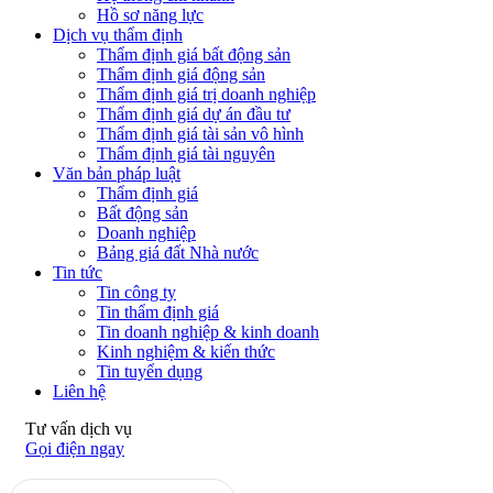
Hồ sơ năng lực
Dịch vụ thẩm định
Thẩm định giá bất động sản
Thẩm định giá động sản
Thẩm định giá trị doanh nghiệp
Thẩm định giá dự án đầu tư
Thẩm định giá tài sản vô hình
Thẩm định giá tài nguyên
Văn bản pháp luật
Thẩm định giá
Bất động sản
Doanh nghiệp
Bảng giá đất Nhà nước
Tin tức
Tin công ty
Tin thẩm định giá
Tin doanh nghiệp & kinh doanh
Kinh nghiệm & kiến thức
Tin tuyển dụng
Liên hệ
Tư vấn dịch vụ
Gọi điện ngay