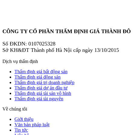
CÔNG TY CỔ PHẦN THẨM ĐỊNH GIÁ THÀNH ĐÔ
Số ĐKDN: 0107025328
Sở KH&ĐT Thành phố Hà Nội cấp ngày 13/10/2015
Dịch vụ thẩm định
Thẩm định giá bất động sản
Thẩm định giá động sản
Thẩm định giá trị doanh nghiệp
Thẩm định giá dự án đầu tư
Thẩm định giá tài sản vô hình
Thẩm định giá tài nguyên
Về chúng tôi
Giới thiệu
Văn bản pháp luật
Tin tức