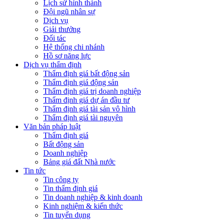
Lịch sử hình thành
Đội ngũ nhân sự
Dịch vụ
Giải thưởng
Đối tác
Hệ thống chi nhánh
Hồ sơ năng lực
Dịch vụ thẩm định
Thẩm định giá bất động sản
Thẩm định giá động sản
Thẩm định giá trị doanh nghiệp
Thẩm định giá dự án đầu tư
Thẩm định giá tài sản vô hình
Thẩm định giá tài nguyên
Văn bản pháp luật
Thẩm định giá
Bất động sản
Doanh nghiệp
Bảng giá đất Nhà nước
Tin tức
Tin công ty
Tin thẩm định giá
Tin doanh nghiệp & kinh doanh
Kinh nghiệm & kiến thức
Tin tuyển dụng