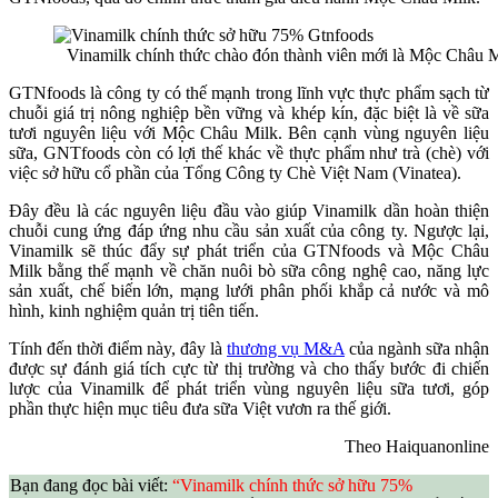
Vinamilk chính thức chào đón thành viên mới là Mộc Châu 
GTNfoods là công ty có thế mạnh trong lĩnh vực thực phẩm sạch từ
chuỗi giá trị nông nghiệp bền vững và khép kín, đặc biệt là về sữa
tươi nguyên liệu với Mộc Châu Milk. Bên cạnh vùng nguyên liệu
sữa, GNTfoods còn có lợi thế khác về thực phẩm như trà (chè) với
việc sở hữu cổ phần của Tổng Công ty Chè Việt Nam (Vinatea).
Đây đều là các nguyên liệu đầu vào giúp Vinamilk dần hoàn thiện
chuỗi cung ứng đáp ứng nhu cầu sản xuất của công ty. Ngược lại,
Vinamilk sẽ thúc đẩy sự phát triển của GTNfoods và Mộc Châu
Milk bằng thế mạnh về chăn nuôi bò sữa công nghệ cao, năng lực
sản xuất, chế biến lớn, mạng lưới phân phối khắp cả nước và mô
hình, kinh nghiệm quản trị tiên tiến.
Tính đến thời điểm này, đây là
thương vụ M&A
của ngành sữa nhận
được sự đánh giá tích cực từ thị trường và cho thấy bước đi chiến
lược của Vinamilk để phát triển vùng nguyên liệu sữa tươi, góp
phần thực hiện mục tiêu đưa sữa Việt vươn ra thế giới.
Theo Haiquanonline
Bạn đang đọc bài viết:
“Vinamilk chính thức sở hữu 75%