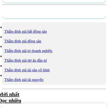
Dịch vụ
Thẩm định giá bất động sản
Thẩm định giá động sản
Thẩm định giá trị doanh nghiệp
Thẩm định giá dự án đầu tư
Thẩm định giá tài sản vô hình
Thẩm định giá tài nguyên
Mới nhất
Đọc nhiều