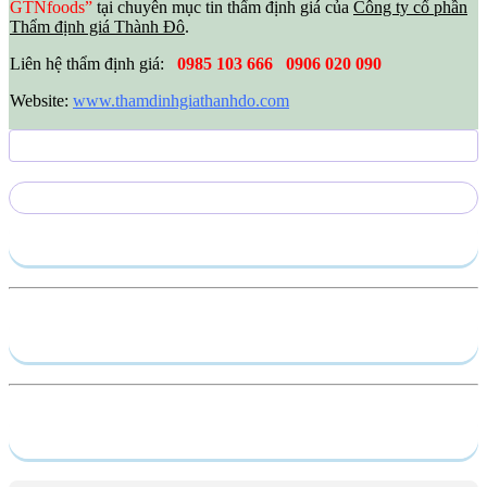
GTNfoods”
tại chuyên mục tin thẩm định giá của
Công ty cổ phần
Thẩm định giá Thành Đô
.
Liên hệ thẩm định giá:
0985 103 666
0906 020 090
Website:
www.thamdinhgiathanhdo.com
Gửi yêu cầu
Hồ sơ năng lực
Dịch vụ