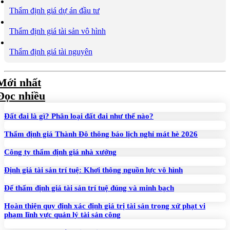
Thẩm định giá dự án đầu tư
Thẩm định giá tài sản vô hình
Thẩm định giá tài nguyên
Mới nhất
Đọc nhiều
Đất đai là gì? Phân loại đất đai như thế nào?
Thẩm định giá Thành Đô thông báo lịch nghỉ mát hè 2026
Công ty thẩm định giá nhà xưởng
Định giá tài sản trí tuệ: Khơi thông nguồn lực vô hình
Để thẩm định giá tài sản trí tuệ đúng và minh bạch
Hoàn thiện quy định xác định giá trị tài sản trong xử phạt vi
phạm lĩnh vực quản lý tài sản công