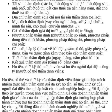
Tài sản thẩm định (các loại bất động sản: dự án bất động sản,
nhà phố, đất ở đô thị, đất cho thuê trả tiền hàng năm, đất cho
thuê trả tiền một lần…);
Địa chỉ thẩm định: (địa chỉ nơi tài sản thẩm định tọa lạc);
Mục đích thẩm định (vay vốn ngân hàng, xử lý nợ, chứng
minh tài sản, cho thuê, chuyển nhượng…);
Cơ sở thẩm định (giá thị trường, giá phi thị trường);
Phương pháp thẩm định (phương pháp so sánh, phương pháp
dòng tiền chiết khấu, phương pháp thặng dư, phương pháp
chi phí);
Căn cứ pháp lý (hồ sơ về bất động sản: sổ đỏ, giấy phép xây
dựng, bản vẽ được đính kèm theo báo cáo thẩm định giá);
Thời điểm thẩm định giá (ngày, tháng, năm phát hành);
Kết quả thẩm định giá (bằng số, bằng chữ);
Họ tên, chữ kỹ thẩm định viên và họ tên người đại diện công
ty (người có thẻ thẩm định viên);
Họ tên, số thẻ và chữ ký của thẩm định viên được giao chịu trách
nhiệm thực hiện thẩm định giá đã ký; họ tên, số thẻ, chữ ký của
người đại diện theo pháp luật của doanh nghiệp hoặc người đại diện
theo ủy quyền trong lĩnh vực thẩm định giá của doanh nghiệp thẩm
định giá và dấu của doanh nghiệp thẩm định giá trường hợp phát
hành chứng thư tại doanh nghiệp thẩm định giá; họ tên, số thẻ, chữ
ký của người đứng đầu chi nhánh doanh nghiệp thẩm định giá và
dấu của chi nhánh doanh nghiệp thẩm định giá được phát hành