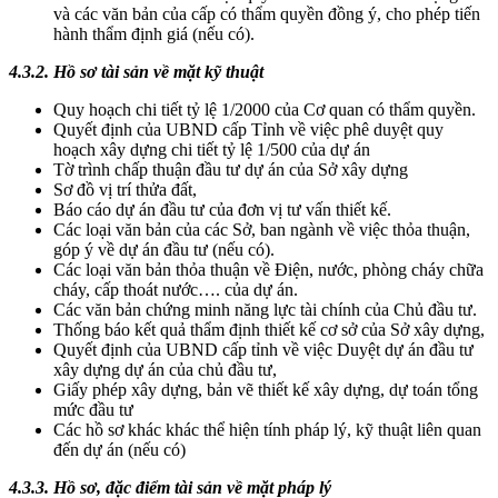
và các văn bản của cấp có thẩm quyền đồng ý, cho phép tiến
hành thẩm định giá (nếu có).
4.3.2. Hồ sơ tài sản về mặt kỹ thuật
Quy hoạch chi tiết tỷ lệ 1/2000 của Cơ quan có thẩm quyền.
Quyết định của UBND cấp Tỉnh về việc phê duyệt quy
hoạch xây dựng chi tiết tỷ lệ 1/500 của dự án
Tờ trình chấp thuận đầu tư dự án của Sở xây dựng
Sơ đồ vị trí thửa đất,
Báo cáo dự án đầu tư của đơn vị tư vấn thiết kế.
Các loại văn bản của các Sở, ban ngành về việc thỏa thuận,
góp ý về dự án đầu tư (nếu có).
Các loại văn bản thỏa thuận về Điện, nước, phòng cháy chữa
cháy, cấp thoát nước…. của dự án.
Các văn bản chứng minh năng lực tài chính của Chủ đầu tư.
Thống báo kết quả thẩm định thiết kế cơ sở của Sở xây dựng,
Quyết định của UBND cấp tỉnh về việc Duyệt dự án đầu tư
xây dựng dự án của chủ đầu tư,
Giấy phép xây dựng, bản vẽ thiết kế xây dựng, dự toán tổng
mức đầu tư
Các hồ sơ khác khác thể hiện tính pháp lý, kỹ thuật liên quan
đến dự án (nếu có)
4.3.3. Hồ sơ, đặc điểm tài sản về mặt pháp lý