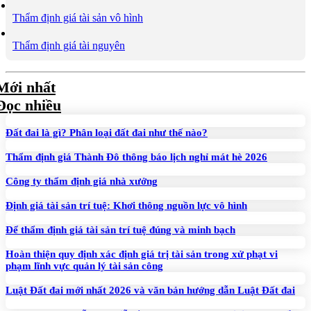
Thẩm định giá tài sản vô hình
Thẩm định giá tài nguyên
Mới nhất
Đọc nhiều
Đất đai là gì? Phân loại đất đai như thế nào?
Thẩm định giá Thành Đô thông báo lịch nghỉ mát hè 2026
Công ty thẩm định giá nhà xưởng
Định giá tài sản trí tuệ: Khơi thông nguồn lực vô hình
Để thẩm định giá tài sản trí tuệ đúng và minh bạch
Hoàn thiện quy định xác định giá trị tài sản trong xử phạt vi
phạm lĩnh vực quản lý tài sản công
Luật Đất đai mới nhất 2026 và văn bản hướng dẫn Luật Đất đai