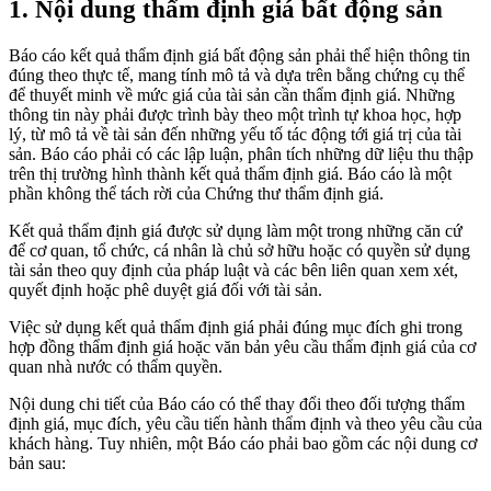
1. Nội dung thẩm định giá bất động sản
Báo cáo kết quả thẩm định giá bất động sản phải thể hiện thông tin
đúng theo thực tế, mang tính mô tả và dựa trên bằng chứng cụ thể
để thuyết minh về mức giá của tài sản cần thẩm định giá. Những
thông tin này phải được trình bày theo một trình tự khoa học, hợp
lý, từ mô tả về tài sản đến những yếu tố tác động tới giá trị của tài
sản. Báo cáo phải có các lập luận, phân tích những dữ liệu thu thập
trên thị trường hình thành kết quả thẩm định giá. Báo cáo là một
phần không thể tách rời của Chứng thư thẩm định giá.
Kết quả thẩm định giá được sử dụng làm một trong những căn cứ
để cơ quan, tổ chức, cá nhân là chủ sở hữu hoặc có quyền sử dụng
tài sản theo quy định của pháp luật và các bên liên quan xem xét,
quyết định hoặc phê duyệt giá đối với tài sản.
Việc sử dụng kết quả thẩm định giá phải đúng mục đích ghi trong
hợp đồng thẩm định giá hoặc văn bản yêu cầu thẩm định giá của cơ
quan nhà nước có thẩm quyền.
Nội dung chi tiết của Báo cáo có thể thay đổi theo đối tượng thẩm
định giá, mục đích, yêu cầu tiến hành thẩm định và theo yêu cầu của
khách hàng. Tuy nhiên, một Báo cáo phải bao gồm các nội dung cơ
bản sau: