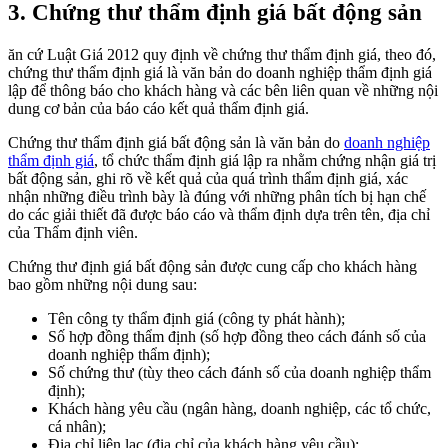
3. Chứng thư thẩm định giá bất động sản
ăn cứ Luật Giá 2012 quy định về chứng thư thẩm định giá, theo đó,
chứng thư thẩm định giá là văn bản do doanh nghiệp thẩm định giá
lập để thông báo cho khách hàng và các bên liên quan về những nội
dung cơ bản của báo cáo kết quả thẩm định giá.
Chứng thư thẩm định giá bất động sản là văn bản do
doanh nghiệp
thẩm định giá
, tổ chức thẩm định giá lập ra nhằm chứng nhận giá trị
bất động sản, ghi rõ về kết quả của quá trình thẩm định giá, xác
nhận những điều trình bày là đúng với những phân tích bị hạn chế
do các giải thiết đã được báo cáo và thẩm định dựa trên tên, địa chỉ
của Thẩm định viên.
Chứng thư định giá bất động sản được cung cấp cho khách hàng
bao gồm những nội dung sau:
Tên công ty thẩm định giá (công ty phát hành);
Số hợp đồng thẩm định (số hợp đồng theo cách đánh số của
doanh nghiệp thẩm định);
Số chứng thư (tùy theo cách đánh số của doanh nghiệp thẩm
định);
Khách hàng yêu cầu (ngân hàng, doanh nghiệp, các tổ chức,
cá nhân);
Địa chỉ liên lạc (địa chỉ của khách hàng yêu cầu);