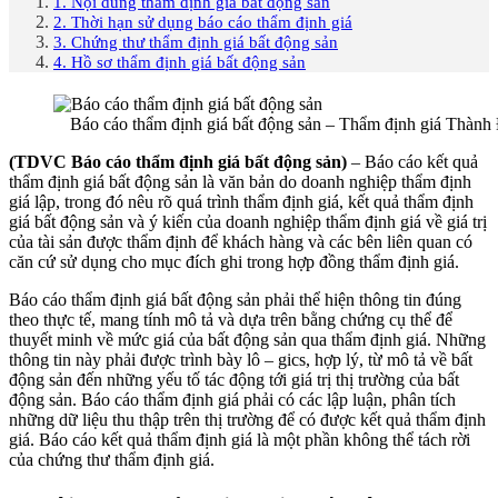
1. Nội dung thẩm định giá bất động sản
2. Thời hạn sử dụng báo cáo thẩm định giá
3. Chứng thư thẩm định giá bất động sản
4. Hồ sơ thẩm định giá bất động sản
Báo cáo thẩm định giá bất động sản – Thẩm định giá Thành
(TDVC Báo cáo thẩm định giá bất động sản)
– Báo cáo kết quả
thẩm định giá bất động sản là văn bản do doanh nghiệp thẩm định
giá lập, trong đó nêu rõ quá trình thẩm định giá, kết quả thẩm định
giá bất động sản và ý kiến của doanh nghiệp thẩm định giá về giá trị
của tài sản được thẩm định để khách hàng và các bên liên quan có
căn cứ sử dụng cho mục đích ghi trong hợp đồng thẩm định giá.
Báo cáo thẩm định giá bất động sản phải thể hiện thông tin đúng
theo thực tế, mang tính mô tả và dựa trên bằng chứng cụ thể để
thuyết minh về mức giá của bất động sản qua thẩm định giá. Những
thông tin này phải được trình bày lô – gics, hợp lý, từ mô tả về bất
động sản đến những yếu tố tác động tới giá trị thị trường của bất
động sản. Báo cáo thẩm định giá phải có các lập luận, phân tích
những dữ liệu thu thập trên thị trường để có được kết quả thẩm định
giá. Báo cáo kết quả thẩm định giá là một phần không thể tách rời
của chứng thư thẩm định giá.