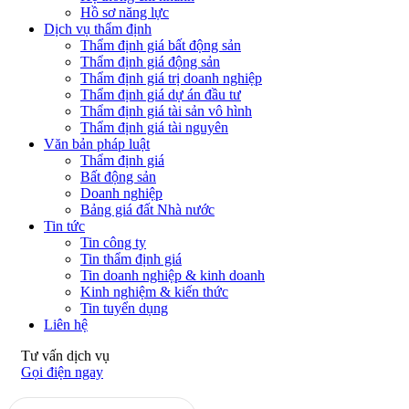
Hồ sơ năng lực
Dịch vụ thẩm định
Thẩm định giá bất động sản
Thẩm định giá động sản
Thẩm định giá trị doanh nghiệp
Thẩm định giá dự án đầu tư
Thẩm định giá tài sản vô hình
Thẩm định giá tài nguyên
Văn bản pháp luật
Thẩm định giá
Bất động sản
Doanh nghiệp
Bảng giá đất Nhà nước
Tin tức
Tin công ty
Tin thẩm định giá
Tin doanh nghiệp & kinh doanh
Kinh nghiệm & kiến thức
Tin tuyển dụng
Liên hệ
Tư vấn dịch vụ
Gọi điện ngay