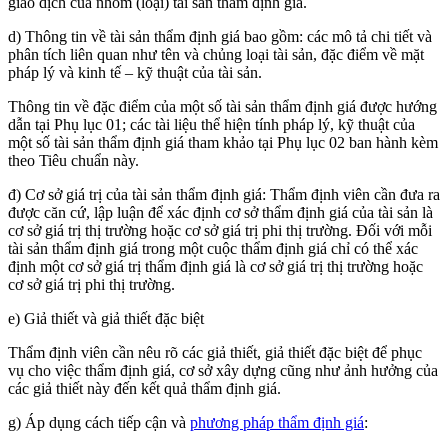
giao dịch của nhóm (loại) tài sản thẩm định giá.
d) Thông tin về tài sản thẩm định giá bao gồm: các mô tả chi tiết và
phân tích liên quan như tên và chủng loại tài sản, đặc điểm về mặt
pháp lý và kinh tế – kỹ thuật của tài sản.
Thông tin về đặc điểm của một số tài sản thẩm định giá được hướng
dẫn tại Phụ lục 01; các tài liệu thể hiện tính pháp lý, kỹ thuật của
một số tài sản thẩm định giá tham khảo tại Phụ lục 02 ban hành kèm
theo Tiêu chuẩn này.
đ) Cơ sở giá trị của tài sản thẩm định giá: Thẩm định viên cần đưa ra
được căn cứ, lập luận để xác định cơ sở thẩm định giá của tài sản là
cơ sở giá trị thị trường hoặc cơ sở giá trị phi thị trường. Đối với mỗi
tài sản thẩm định giá trong một cuộc thẩm định giá chỉ có thể xác
định một cơ sở giá trị thẩm định giá là cơ sở giá trị thị trường hoặc
cơ sở giá trị phi thị trường.
e) Giả thiết và giả thiết đặc biệt
Thẩm định viên cần nêu rõ các giả thiết, giả thiết đặc biệt để phục
vụ cho việc thẩm định giá, cơ sở xây dựng cũng như ảnh hưởng của
các giả thiết này đến kết quả thẩm định giá.
g) Áp dụng cách tiếp cận và
phương pháp thẩm định giá
: