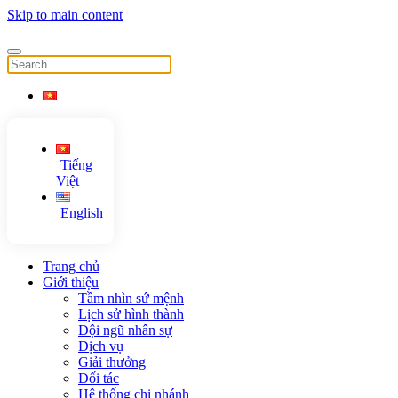
Skip to main content
Tiếng
Việt
English
Trang chủ
Giới thiệu
Tầm nhìn sứ mệnh
Lịch sử hình thành
Đội ngũ nhân sự
Dịch vụ
Giải thưởng
Đối tác
Hệ thống chi nhánh