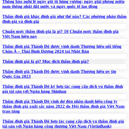
Thông báo nghỉ lễ ngày giỗ tổ hùng vương; ngày giải phóng miền
nam thống nhất đất nước và ngày quốc tế lao động
Thẩm định giá khác định giá như thế nào? Các phương pháp thẩm
định giá và định giá
Chuẩn mực thẩm định giá là gì? 10 Chuẩn mực thẩm định giá
Việt Nam hiện nay
Thẩm định giá Thành Đô được vinh danh Thương hiệu nổi tiếng
Châu Á – Thái Bình Dương 2024 tại Nhật Bản
Thẩm định giá là gì? Mục đích thẩm định giá?
Thẩm định giá Thành Đô được vinh danh Thương hiệu uy tín
Quốc Gia 2023
Thẩm định giá Thành Đô ký hợp tác cung cấp dịch vụ thẩm định
giá tài sản với Ngân hàng Shinhan
Thẩm định giá Thành Đô vinh dự đón nhận danh hiệu công ty
thẩm định giá xuất sắc năm 2022 do Hội thẩm định giá Việt Nam
trao tặng
Thẩm định giá Thành Đô hợp tác cung cấp dịch vụ thẩm định giá
tài sản với Ngân hàng công thương Việt Nam (VietinBank)