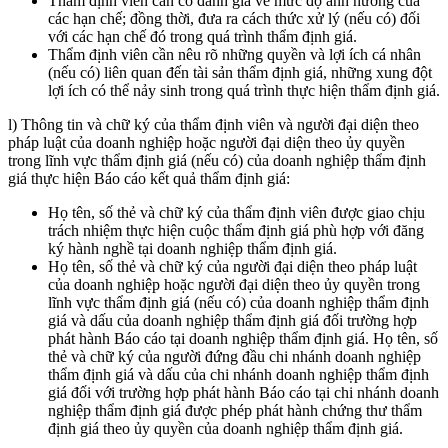
Thẩm định viên cần có đánh giá về mức độ ảnh hưởng của
các hạn chế; đồng thời, đưa ra cách thức xử lý (nếu có) đối
với các hạn chế đó trong quá trình thẩm định giá.
Thẩm định viên cần nêu rõ những quyền và lợi ích cá nhân
(nếu có) liên quan đến tài sản thẩm định giá, những xung đột
lợi ích có thể nảy sinh trong quá trình thực hiện thẩm định giá.
l) Thông tin và chữ ký của thẩm định viên và người đại diện theo
pháp luật của doanh nghiệp hoặc người đại diện theo ủy quyền
trong lĩnh vực thẩm định giá (nếu có) của doanh nghiệp thẩm định
giá thực hiện Báo cáo kết quả thẩm định giá:
Họ tên, số thẻ và chữ ký của thẩm định viên được giao chịu
trách nhiệm thực hiện cuộc thẩm định giá phù hợp với đăng
ký hành nghề tại doanh nghiệp thẩm định giá.
Họ tên, số thẻ và chữ ký của người đại diện theo pháp luật
của doanh nghiệp hoặc người đại diện theo ủy quyền trong
lĩnh vực thẩm định giá (nếu có) của doanh nghiệp thẩm định
giá và dấu của doanh nghiệp thẩm định giá đối trường hợp
phát hành Báo cáo tại doanh nghiệp thẩm định giá. Họ tên, số
thẻ và chữ ký của người đứng đầu chi nhánh doanh nghiệp
thẩm định giá và dấu của chi nhánh doanh nghiệp thẩm định
giá đối với trường hợp phát hành Báo cáo tại chi nhánh doanh
nghiệp thẩm định giá được phép phát hành chứng thư thẩm
định giá theo ủy quyền của doanh nghiệp thẩm định giá.