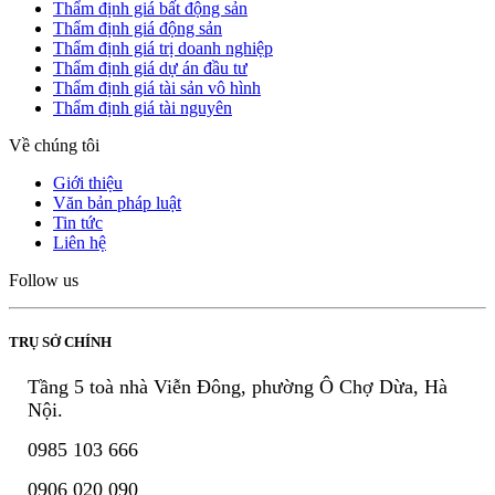
Thẩm định giá bất động sản
Thẩm định giá động sản
Thẩm định giá trị doanh nghiệp
Thẩm định giá dự án đầu tư
Thẩm định giá tài sản vô hình
Thẩm định giá tài nguyên
Về chúng tôi
Giới thiệu
Văn bản pháp luật
Tin tức
Liên hệ
Follow us
TRỤ SỞ CHÍNH
Tầng 5 toà nhà Viễn Đông, phường Ô Chợ Dừa, Hà
Nội.
0985 103 666
0906 020 090