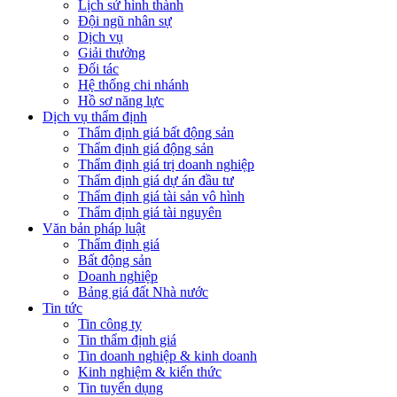
Lịch sử hình thành
Đội ngũ nhân sự
Dịch vụ
Giải thưởng
Đối tác
Hệ thống chi nhánh
Hồ sơ năng lực
Dịch vụ thẩm định
Thẩm định giá bất động sản
Thẩm định giá động sản
Thẩm định giá trị doanh nghiệp
Thẩm định giá dự án đầu tư
Thẩm định giá tài sản vô hình
Thẩm định giá tài nguyên
Văn bản pháp luật
Thẩm định giá
Bất động sản
Doanh nghiệp
Bảng giá đất Nhà nước
Tin tức
Tin công ty
Tin thẩm định giá
Tin doanh nghiệp & kinh doanh
Kinh nghiệm & kiến thức
Tin tuyển dụng