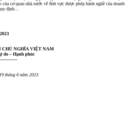
báo của cơ quan nhà nước về lĩnh vực được phép hành nghề của doanh
á quy định…
2023
I CHỦ NGHĨA VIỆT NAM
Tự do – Hạnh phúc
————
19 tháng 6 năm 2023