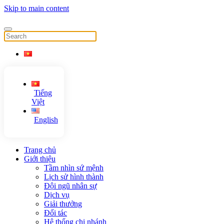
Skip to main content
Tiếng
Việt
English
Trang chủ
Giới thiệu
Tầm nhìn sứ mệnh
Lịch sử hình thành
Đội ngũ nhân sự
Dịch vụ
Giải thưởng
Đối tác
Hệ thống chi nhánh