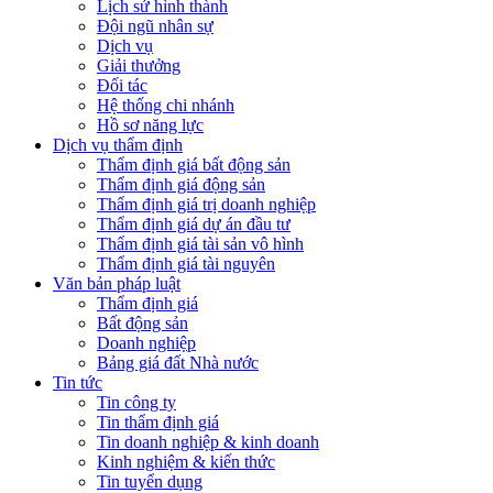
Lịch sử hình thành
Đội ngũ nhân sự
Dịch vụ
Giải thưởng
Đối tác
Hệ thống chi nhánh
Hồ sơ năng lực
Dịch vụ thẩm định
Thẩm định giá bất động sản
Thẩm định giá động sản
Thẩm định giá trị doanh nghiệp
Thẩm định giá dự án đầu tư
Thẩm định giá tài sản vô hình
Thẩm định giá tài nguyên
Văn bản pháp luật
Thẩm định giá
Bất động sản
Doanh nghiệp
Bảng giá đất Nhà nước
Tin tức
Tin công ty
Tin thẩm định giá
Tin doanh nghiệp & kinh doanh
Kinh nghiệm & kiến thức
Tin tuyển dụng