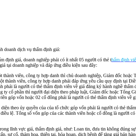
nh doanh dịch vụ thẩm định giá:
 định giá, doanh nghiệp phải có ít nhất 05 người có thẻ t
hẩm định vi
iá tại doanh nghiệp và đáp ứng điều kiện sau đây:
t thành viên, công ty hợp danh thì chủ doanh nghiệp, Giám đốc hoặc T
 thành viên, công ty hợp danh phải đáp ứng yêu cầu quy định tại Điề
nh phải là người có thẻ thẩm định viên về giá đăng ký hành nghề thẩm đ
ông ty cổ phần thì người đại diện theo pháp luật, Giám đốc hoặc Tổng 
 viên góp vốn hoặc 02 cổ đông phải là người có thẻ thẩm định viên về 
 diện theo ủy quyền của của tổ chức góp vốn phải là người có thẻ thẩm
iều lệ. Tổng số vốn góp của các thành viên hoặc cổ đông là người có 
ong lĩnh vực giá, thẩm định giá, như: Loan tin, đưa tin không đúng sự 
 cấp, sự cố, thảm họa, thiên tai, hỏa hoạn, dịch bệnh để tăng giá bán h