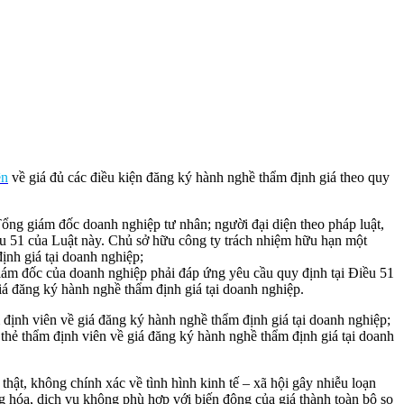
ên
về giá đủ các điều kiện đăng ký hành nghề thẩm định giá theo quy
ổng giám đốc doanh nghiệp tư nhân; người đại diện theo pháp luật,
u 51 của Luật này. Chủ sở hữu công ty trách nhiệm hữu hạn một
ịnh giá tại doanh nghiệp;
Giám đốc của doanh nghiệp phải đáp ứng yêu cầu quy định tại Điều 51
giá đăng ký hành nghề thẩm định giá tại doanh nghiệp.
 định viên về giá đăng ký hành nghề thẩm định giá tại doanh nghiệp;
thẻ thẩm định viên về giá đăng ký hành nghề thẩm định giá tại doanh
thật, không chính xác về tình hình kinh tế – xã hội gây nhiễu loạn
àng hóa, dịch vụ không phù hợp với biến động của giá thành toàn bộ so