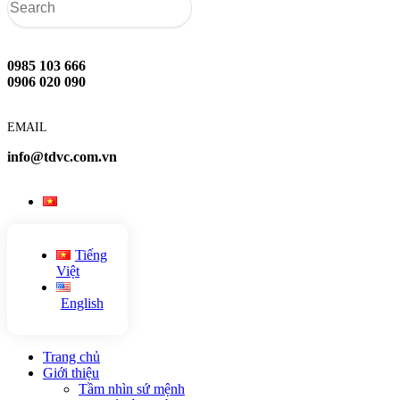
0985 103 666
0906 020 090
EMAIL
info@tdvc.com.vn
Tiếng
Việt
English
Trang chủ
Giới thiệu
Tầm nhìn sứ mệnh