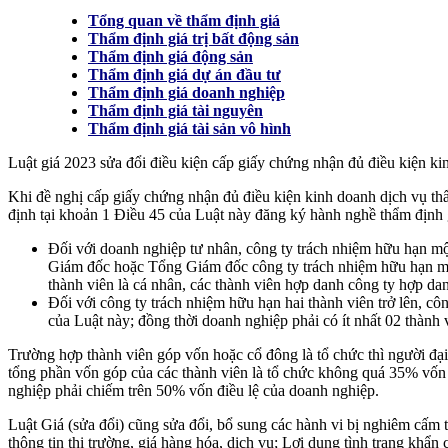
Tổng quan về thẩm định giá
Thẩm định giá trị bất động sản
Thẩm định giá động sản
Thẩm định giá dự án đầu tư
Thẩm định giá doanh nghiệp
Thẩm định giá tài nguyên
Thẩm định giá tài sản vô hình
Luật giá 2023 sửa đổi điều kiện cấp giấy chứng nhận đủ điều kiện ki
Khi đề nghị cấp giấy chứng nhận đủ điều kiện kinh doanh dịch vụ thẩm
định tại khoản 1 Điều 45 của Luật này đăng ký hành nghề thẩm định g
Đối với doanh nghiệp tư nhân, công ty trách nhiệm hữu hạn mộ
Giám đốc hoặc Tổng Giám đốc công ty trách nhiệm hữu hạn một
thành viên là cá nhân, các thành viên hợp danh công ty hợp da
Đối với công ty trách nhiệm hữu hạn hai thành viên trở lên, c
của Luật này; đồng thời doanh nghiệp phải có ít nhất 02 thành
Trường hợp thành viên góp vốn hoặc cổ đông là tổ chức thì người đại
tổng phần vốn góp của các thành viên là tổ chức không quá 35% vốn đ
nghiệp phải chiếm trên 50% vốn điều lệ của doanh nghiệp.
Luật Giá (sửa đổi) cũng sửa đổi, bổ sung các hành vi bị nghiêm cấm tr
thông tin thị trường, giá hàng hóa, dịch vụ; Lợi dụng tình trạng khẩn