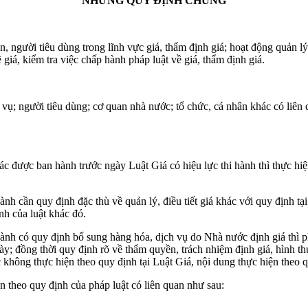
NHỮNG QUY ĐỊNH CHUNG
 người tiêu dùng trong lĩnh vực giá, thẩm định giá; hoạt động quản lý, 
 giá, kiểm tra việc chấp hành pháp luật về giá, thẩm định giá.
vụ; người tiêu dùng; cơ quan nhà nước; tổ chức, cá nhân khác có liên q
c được ban hành trước ngày Luật Giá có hiệu lực thi hành thì thực hiệ
nh cần quy định đặc thù về quản lý, điều tiết giá khác với quy định tạ
nh của luật khác đó.
hành có quy định bổ sung hàng hóa, dịch vụ do Nhà nước định giá thì p
này; đồng thời quy định rõ về thẩm quyền, trách nhiệm định giá, hình th
không thực hiện theo quy định tại Luật Giá, nội dung thực hiện theo q
n theo quy định của pháp luật có liên quan như sau: