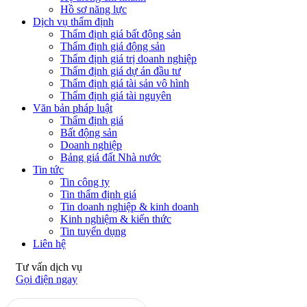
Hồ sơ năng lực
Dịch vụ thẩm định
Thẩm định giá bất động sản
Thẩm định giá động sản
Thẩm định giá trị doanh nghiệp
Thẩm định giá dự án đầu tư
Thẩm định giá tài sản vô hình
Thẩm định giá tài nguyên
Văn bản pháp luật
Thẩm định giá
Bất động sản
Doanh nghiệp
Bảng giá đất Nhà nước
Tin tức
Tin công ty
Tin thẩm định giá
Tin doanh nghiệp & kinh doanh
Kinh nghiệm & kiến thức
Tin tuyển dụng
Liên hệ
Tư vấn dịch vụ
Gọi điện ngay