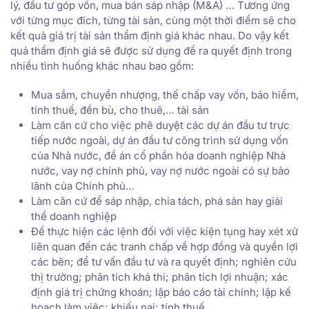
lý, đầu tư góp vốn, mua bán sáp nhập (M&A) … Tương ứng
với từng mục đích, từng tài sản, cùng một thời điểm sẽ cho
kết quả giá trị tài sản thẩm định giá khác nhau. Do vậy kết
quả thẩm định giá sẽ được sử dụng để ra quyết định trong
nhiều tình huống khác nhau bao gồm:
Mua sắm, chuyển nhượng, thế chấp vay vốn, bảo hiểm,
tính thuế, đền bù, cho thuê,… tài sản
Làm căn cứ cho việc phê duyệt các dự án đầu tư trực
tiếp nước ngoài, dự án đầu tư công trình sử dụng vốn
của Nhà nước, đề án cổ phần hóa doanh nghiệp Nhà
nước, vay nợ chính phủ, vay nợ nước ngoài có sự bảo
lãnh của Chính phủ…
Làm căn cứ để sáp nhập, chia tách, phá sản hay giải
thể doanh nghiệp
Để thực hiện các lệnh đối với việc kiện tụng hay xét xử
liên quan đến các tranh chấp về hợp đồng và quyền lợi
các bên; để tư vấn đầu tư và ra quyết định; nghiên cứu
thị trường; phân tích khả thi; phân tích lợi nhuận; xác
định giá trị chứng khoán; lập báo cáo tài chính; lập kế
hoạch làm việc; khiếu nại; tính thuế …