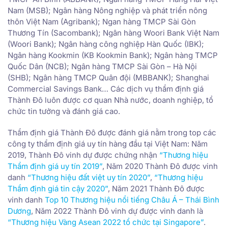
Nam (MSB); Ngân hàng Nông nghiệp và phát triển nông
thôn Việt Nam (Agribank); Ngan hàng TMCP Sài Gòn
Thương Tín (Sacombank); Ngân hàng Woori Bank Việt Nam
(Woori Bank); Ngân hàng công nghiệp Hàn Quốc (IBK);
Ngân hàng Kookmin (KB Kookmin Bank); Ngân hàng TMCP
Quốc Dân (NCB); Ngân hàng TMCP Sài Gòn – Hà Nội
(SHB); Ngân hàng TMCP Quân đội (MBBANK); Shanghai
Commercial Savings Bank… Các dịch vụ thẩm định giá
Thành Đô luôn được cơ quan Nhà nước, doanh nghiệp, tổ
chức tin tưởng và đánh giá cao.
Thẩm định giá Thành Đô được đánh giá nằm trong top các
công ty thẩm định giá uy tín hàng đầu tại Việt Nam: Năm
2019, Thành Đô vinh dự được chứng nhận
“Thương hiệu
Thẩm định giá uy tín 2019”
, Năm 2020 Thành Đô được vinh
danh
“Thương hiệu đất việt uy tín 2020”
,
“Thương hiệu
Thẩm định giá tin cậy 2020”
, Năm 2021 Thành Đô được
vinh danh
Top 10 Thương hiệu nổi tiếng Châu Á – Thái Bình
Dương
, Năm 2022 Thành Đô vinh dự được vinh danh là
“Thương hiệu Vàng Asean 2022 tổ chức tại Singapore”
.