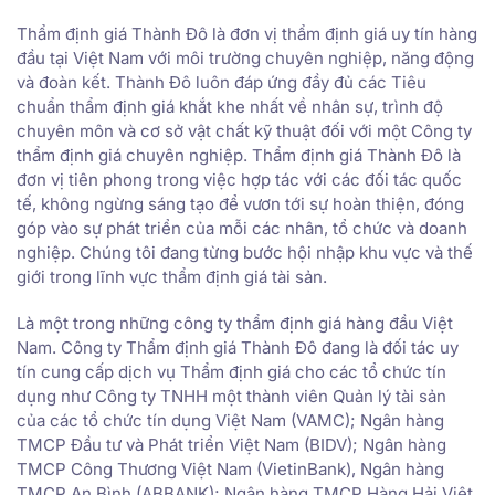
Thẩm định giá Thành Đô là đơn vị thẩm định giá uy tín hàng
đầu tại Việt Nam với môi trường chuyên nghiệp, năng động
và đoàn kết. Thành Đô luôn đáp ứng đầy đủ các Tiêu
chuẩn thẩm định giá khắt khe nhất về nhân sự, trình độ
chuyên môn và cơ sở vật chất kỹ thuật đối với một Công ty
thẩm định giá chuyên nghiệp. Thẩm định giá Thành Đô là
đơn vị tiên phong trong việc hợp tác với các đối tác quốc
tế, không ngừng sáng tạo để vươn tới sự hoàn thiện, đóng
góp vào sự phát triển của mỗi các nhân, tổ chức và doanh
nghiệp. Chúng tôi đang từng bước hội nhập khu vực và thế
giới trong lĩnh vực thẩm định giá tài sản.
Là một trong những công ty thẩm định giá hàng đầu Việt
Nam. Công ty Thẩm định giá Thành Đô đang là đối tác uy
tín cung cấp dịch vụ Thẩm định giá cho các tổ chức tín
dụng như Công ty TNHH một thành viên Quản lý tài sản
của các tổ chức tín dụng Việt Nam (VAMC); Ngân hàng
TMCP Đầu tư và Phát triển Việt Nam (BIDV); Ngân hàng
TMCP Công Thương Việt Nam (VietinBank), Ngân hàng
TMCP An Bình (ABBANK); Ngân hàng TMCP Hàng Hải Việt