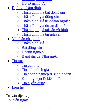
Hồ sơ năng lực
Dịch vụ thẩm định
Thẩm định giá bất động sản
Thẩm định giá động sản
Thẩm định giá trị doanh nghiệp
Thẩm định giá dự án đầu tư
Thẩm định giá tài sản vô hình
Thẩm định giá tài nguyên
Văn bản pháp luật
Thẩm định giá
Bất động sản
Doanh nghiệp
Bảng giá đất Nhà nước
Tin tức
Tin công ty
Tin thẩm định giá
Tin doanh nghiệp & kinh doanh
Kinh nghiệm & kiến thức
Tin tuyển dụng
Liên hệ
Tư vấn dịch vụ
Gọi điện ngay