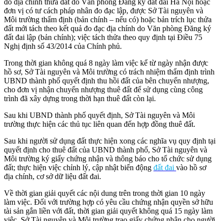
đo địa chính thửa đất do Văn phòng Đăng ký đất đai Hà Nội hoặc
đơn vị có tư cách pháp nhân đo đạc lập, được Sở Tài nguyên và
Môi trường thẩm định (bản chính – nếu có) hoặc bản trích lục thửa
đất mới tách theo kết quả đo đạc địa chính do Văn phòng Đăng ký
đất đai lập (bản chính); việc tách thửa theo quy định tại Điều 75
Nghị định số 43/2014 của Chính phủ.
Trong thời gian không quá 8 ngày làm việc kể từ ngày nhận được
hồ sơ, Sở Tài nguyên và Môi trường có trách nhiệm thẩm định trình
UBND thành phố quyết định thu hồi đất của bên chuyển nhượng,
cho đơn vị nhận chuyển nhượng thuê đất để sử dụng cùng công
trình đã xây dựng trong thời hạn thuê đất còn lại.
Sau khi UBND thành phố quyết định, Sở Tài nguyên và Môi
trường thực hiện các thủ tục liên quan đến hợp đồng thuê đất.
Sau khi người sử dụng đất thực hiện xong các nghĩa vụ quy định tại
quyết định cho thuê đất của UBND thành phố, Sở Tài nguyên và
Môi trường ký giấy chứng nhận và thông báo cho tổ chức sử dụng
đất; thực hiện việc chỉnh lý, cập nhật biến động
đất đai
vào hồ sơ
địa chính, cơ sở dữ liệu đất đai.
Về thời gian giải quyết các nội dung trên trong thời gian 10 ngày
làm việc. Đối với trường hợp có yêu cầu chứng nhận quyền sở hữu
tài sản gắn liền với đất, thời gian giải quyết không quá 15 ngày làm
việc. Sở Tài nguyên và Môi trường trao giấy chứng nhận cho người