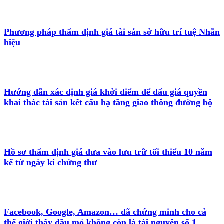
Phương pháp thẩm định giá tài sản sở hữu trí tuệ Nhãn
hiệu
Hướng dẫn xác định giá khởi điểm để đấu giá quyền
khai thác tài sản kết cấu hạ tầng giao thông đường bộ
Hồ sơ thẩm định giá đưa vào lưu trữ tối thiểu 10 năm
kể từ ngày kí chứng thư
Facebook, Google, Amazon… đã chứng minh cho cả
thế giới thấy dầu mỏ không còn là tài nguyên số 1