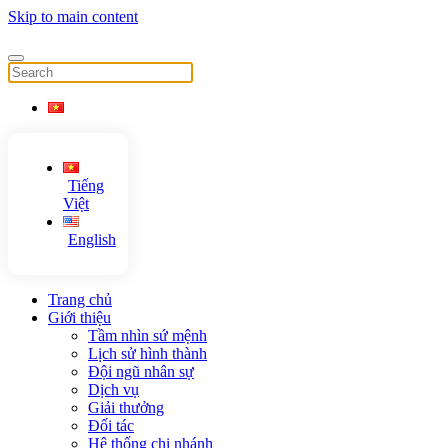
Skip to main content
Tiếng
Việt
English
Trang chủ
Giới thiệu
Tầm nhìn sứ mệnh
Lịch sử hình thành
Đội ngũ nhân sự
Dịch vụ
Giải thưởng
Đối tác
Hệ thống chi nhánh