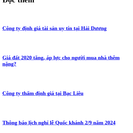
Công ty định giá tài sản uy tín tại Hải Dương
Giá đất 2020 tăng, áp lực cho người mua nhà thêm
nặng?
Công ty thẩm định giá tại Bạc Liêu
Thông báo lịch nghỉ lễ Quốc khánh 2/9 năm 2024