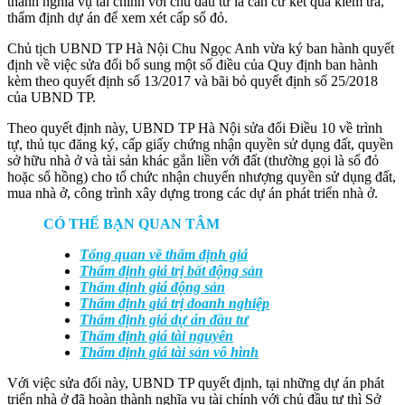
thành nghĩa vụ tài chính với chủ đầu tư là căn cứ kết quả kiểm tra,
thẩm định dự án để xem xét cấp sổ đỏ.
Chủ tịch UBND TP Hà Nội Chu Ngọc Anh vừa ký ban hành quyết
định về việc sửa đổi bổ sung một số điều của Quy định ban hành
kèm theo quyết định số 13/2017 và bãi bỏ quyết định số 25/2018
của UBND TP.
Theo quyết định này, UBND TP Hà Nội sửa đổi Điều 10 về trình
tự, thủ tục đăng ký, cấp giấy chứng nhận quyền sử dụng đất, quyền
sở hữu nhà ở và tài sản khác gắn liền với đất (thường gọi là sổ đỏ
hoặc sổ hồng) cho tổ chức nhận chuyển nhượng quyền sử dụng đất,
mua nhà ở, công trình xây dựng trong các dự án phát triển nhà ở.
CÓ THỂ BẠN QUAN TÂM
Tổng quan về thẩm định giá
Thẩm định giá trị bất động sản
Thẩm định giá động sản
Thẩm định giá trị doanh nghiệp
Thẩm định giá dự án đầu tư
Thẩm định giá tài nguyên
Thẩm định giá tài sản vô hình
Với việc sửa đổi này, UBND TP quyết định, tại những dự án phát
triển nhà ở đã hoàn thành nghĩa vụ tài chính với chủ đầu tư thì Sở