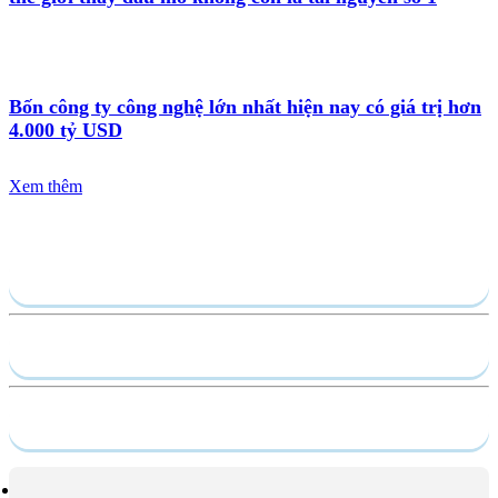
Bốn công ty công nghệ lớn nhất hiện nay có giá trị hơn
4.000 tỷ USD
Xem thêm
Gửi yêu cầu
Hồ sơ năng lực
Dịch vụ