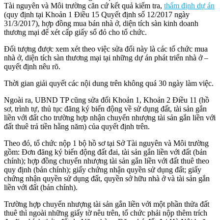
Tài nguyên và Môi trường căn cứ kết quả kiểm tra,
thẩm định dự án
(quy định tại Khoản 1 Điều 15 Quyết định số 12/2017 ngày
31/3/2017), hợp đồng mua bán nhà ở, diện tích sàn kinh doanh
thương mại để xét cấp giấy sổ đỏ cho tổ chức.
Đối tượng được xem xét theo việc sửa đổi này là các tổ chức mua
nhà ở, diện tích sàn thương mại tại những dự án phát triển nhà ở –
quyết định nêu rõ.
Thời gian giải quyết các nội dung trên không quá 30 ngày làm việc.
Ngoài ra, UBND TP cũng sửa đổi Khoản 1, Khoản 2 Điều 11 (hồ
sơ, trình tự, thủ tục đăng ký biến động về sử dụng đất, tài sản gắn
liền với đất cho trường hợp nhận chuyển nhượng tài sản gắn liền với
đất thuê trả tiền hằng năm) của quyết định trên.
Theo đó, tổ chức nộp 1 bộ hồ sơ tại Sở Tài nguyên và Môi trường
gồm: Đơn đăng ký biến động đất đai, tài sản gắn liền với đất (bản
chính); hợp đồng chuyển nhượng tài sản gắn liền với đất thuê theo
quy định (bản chính); giấy chứng nhận quyền sử dụng đất; giấy
chứng nhận quyền sử dụng đất, quyền sở hữu nhà ở và tài sản gắn
liền với đất (bản chính).
Trường hợp chuyển nhượng tài sản gắn liền với một phần thửa đất
thuê thì ngoài những giấy tờ nêu trên, tổ chức phải nộp thêm trích