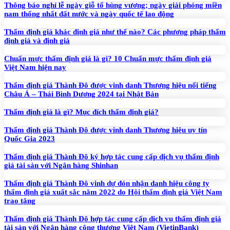
Thông báo nghỉ lễ ngày giỗ tổ hùng vương; ngày giải phóng miền
nam thống nhất đất nước và ngày quốc tế lao động
Thẩm định giá khác định giá như thế nào? Các phương pháp thẩm
định giá và định giá
Chuẩn mực thẩm định giá là gì? 10 Chuẩn mực thẩm định giá
Việt Nam hiện nay
Thẩm định giá Thành Đô được vinh danh Thương hiệu nổi tiếng
Châu Á – Thái Bình Dương 2024 tại Nhật Bản
Thẩm định giá là gì? Mục đích thẩm định giá?
Thẩm định giá Thành Đô được vinh danh Thương hiệu uy tín
Quốc Gia 2023
Thẩm định giá Thành Đô ký hợp tác cung cấp dịch vụ thẩm định
giá tài sản với Ngân hàng Shinhan
Thẩm định giá Thành Đô vinh dự đón nhận danh hiệu công ty
thẩm định giá xuất sắc năm 2022 do Hội thẩm định giá Việt Nam
trao tặng
Thẩm định giá Thành Đô hợp tác cung cấp dịch vụ thẩm định giá
tài sản với Ngân hàng công thương Việt Nam (VietinBank)