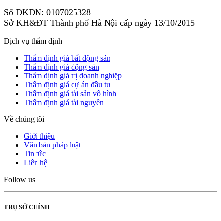
Số ĐKDN: 0107025328
Sở KH&ĐT Thành phố Hà Nội cấp ngày 13/10/2015
Dịch vụ thẩm định
Thẩm định giá bất động sản
Thẩm định giá động sản
Thẩm định giá trị doanh nghiệp
Thẩm định giá dự án đầu tư
Thẩm định giá tài sản vô hình
Thẩm định giá tài nguyên
Về chúng tôi
Giới thiệu
Văn bản pháp luật
Tin tức
Liên hệ
Follow us
TRỤ SỞ CHÍNH