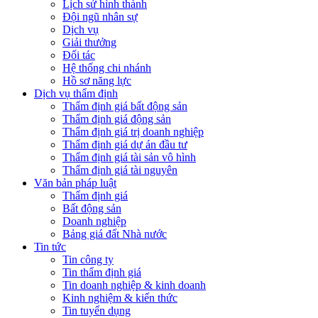
Lịch sử hình thành
Đội ngũ nhân sự
Dịch vụ
Giải thưởng
Đối tác
Hệ thống chi nhánh
Hồ sơ năng lực
Dịch vụ thẩm định
Thẩm định giá bất động sản
Thẩm định giá động sản
Thẩm định giá trị doanh nghiệp
Thẩm định giá dự án đầu tư
Thẩm định giá tài sản vô hình
Thẩm định giá tài nguyên
Văn bản pháp luật
Thẩm định giá
Bất động sản
Doanh nghiệp
Bảng giá đất Nhà nước
Tin tức
Tin công ty
Tin thẩm định giá
Tin doanh nghiệp & kinh doanh
Kinh nghiệm & kiến thức
Tin tuyển dụng