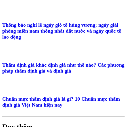
Thông báo nghỉ lễ ngày giỗ tổ hùng vương; ngày giải
phóng miền nam thống nhất đất nước và ngày quốc tế
lao động
Thẩm định giá khác định giá như thế nào? Các phương
pháp thẩm định giá và định giá
Chuẩn mực thẩm định giá là gì? 10 Chuẩn mực thẩm
định giá Việt Nam hiện nay
Đọc thêm