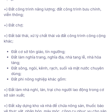
+) Đất công trình năng lượng; đất công trình bưu chính,
viễn thông;
+) Đất chợ;
+) Đất bãi thải, xử lý chất thải và đất công trình công cộng
khác;
Đất cơ sở tôn giáo, tín ngưỡng;
Đất làm nghĩa trang, nghĩa địa, nhà tang lễ, nhà hỏa
táng;
Đất sông, ngòi, kênh, rạch, suối và mặt nước chuyên
dùng;
Đất phi nông nghiệp khác gồm:
+) Đất làm nhà nghỉ, lán, trại cho người lao động trong cơ
sở sản xuất;
+) Đất xây dựng kho và nhà để chứa nông sản, thuốc bảo
vệ thực vật, phân bón, máy móc, công cụ phục vụ cho sản