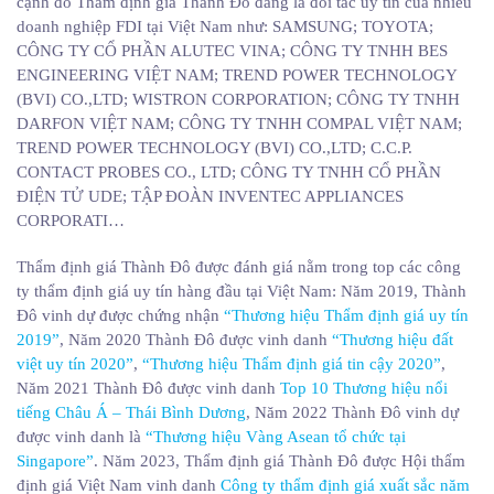
cạnh đó Thẩm định giá Thành Đô đang là đối tác uy tín của nhiều
doanh nghiệp FDI tại Việt Nam như: SAMSUNG; TOYOTA;
CÔNG TY CỔ PHẦN ALUTEC VINA; CÔNG TY TNHH BES
ENGINEERING VIỆT NAM; TREND POWER TECHNOLOGY
(BVI) CO.,LTD; WISTRON CORPORATION; CÔNG TY TNHH
DARFON VIỆT NAM; CÔNG TY TNHH COMPAL VIỆT NAM;
TREND POWER TECHNOLOGY (BVI) CO.,LTD; C.C.P.
CONTACT PROBES CO., LTD; CÔNG TY TNHH CỔ PHẦN
ĐIỆN TỬ UDE; TẬP ĐOÀN INVENTEC APPLIANCES
CORPORATI…
Thẩm định giá Thành Đô được đánh giá nằm trong top các công
ty thẩm định giá uy tín hàng đầu tại Việt Nam: Năm 2019, Thành
Đô vinh dự được chứng nhận
“Thương hiệu Thẩm định giá uy tín
2019”
, Năm 2020 Thành Đô được vinh danh
“Thương hiệu đất
việt uy tín 2020”
,
“Thương hiệu Thẩm định giá tin cậy 2020”
,
Năm 2021 Thành Đô được vinh danh
Top 10 Thương hiệu nổi
tiếng Châu Á – Thái Bình Dương
, Năm 2022 Thành Đô vinh dự
được vinh danh là
“Thương hiệu Vàng Asean tổ chức tại
Singapore”
. Năm 2023, Thẩm định giá Thành Đô được Hội thẩm
định giá Việt Nam vinh danh
Công ty thẩm định giá xuất sắc năm