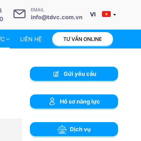
EMAIL
6
info@tdvc.com.vn
0
ỨC
LIÊN HỆ
TƯ VẤN ONLINE
Gửi yêu cầu
Hồ sơ năng lực
Dịch vụ