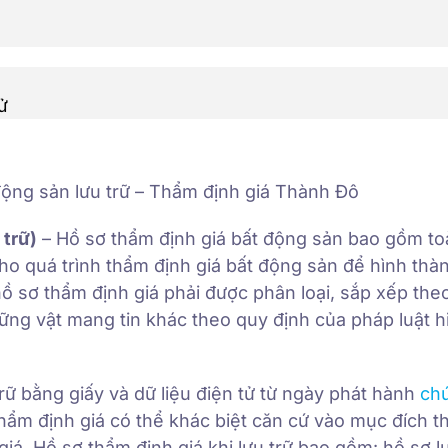
ử
động sản lưu trữ – Thẩm định giá Thành Đô
 trữ)
– Hồ sơ thẩm định giá bất động sản bao gồm to
 cho quá trình thẩm định giá bất động sản để hình thà
hồ sơ thẩm định giá phải được phân loại, sắp xếp theo
ững vật mang tin khác theo quy định của pháp luật h
rữ bằng giấy và dữ liệu điện tử từ ngày phát hành
ch
hẩm định giá có thể khác biệt căn cứ vào mục đích t
giá. Hồ sơ thẩm định giá khi lưu trữ bao gồm: hồ sơ l