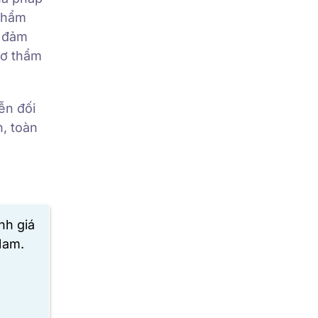
 thẩm
i đảm
sơ thẩm
iễn đối
n, toàn
nh giá
Nam.