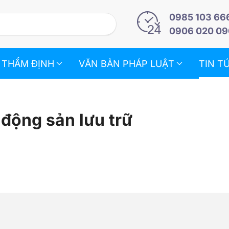
0985 103 66
0906 020 09
 THẨM ĐỊNH
VĂN BẢN PHÁP LUẬT
TIN T
 động sản lưu trữ