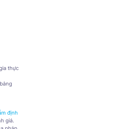
gia thực
 bảng
ẩm định
h giá.
ủa pháp