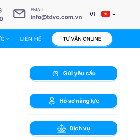
EMAIL
6
info@tdvc.com.vn
0
ỨC
LIÊN HỆ
TƯ VẤN ONLINE
Gửi yêu cầu
Hồ sơ năng lực
Dịch vụ