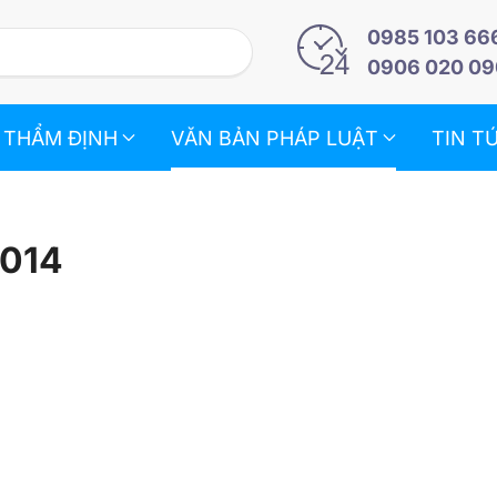
0985 103 66
0906 020 09
 THẨM ĐỊNH
VĂN BẢN PHÁP LUẬT
TIN T
2014