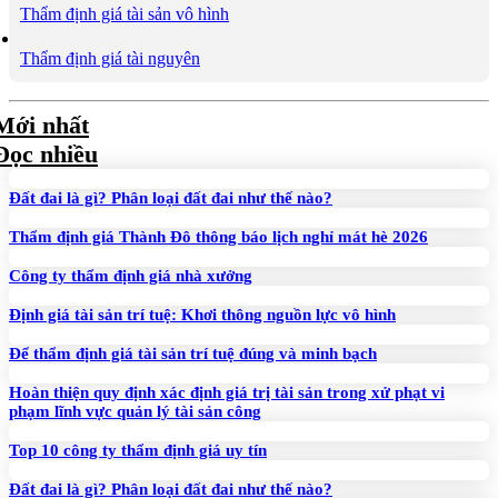
Thẩm định giá tài sản vô hình
Thẩm định giá tài nguyên
Mới nhất
Đọc nhiều
Đất đai là gì? Phân loại đất đai như thế nào?
Thẩm định giá Thành Đô thông báo lịch nghỉ mát hè 2026
Công ty thẩm định giá nhà xưởng
Định giá tài sản trí tuệ: Khơi thông nguồn lực vô hình
Để thẩm định giá tài sản trí tuệ đúng và minh bạch
Hoàn thiện quy định xác định giá trị tài sản trong xử phạt vi
phạm lĩnh vực quản lý tài sản công
Top 10 công ty thẩm định giá uy tín
Đất đai là gì? Phân loại đất đai như thế nào?