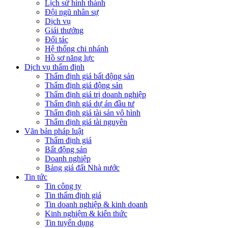
Lịch sử hình thành
Đội ngũ nhân sự
Dịch vụ
Giải thưởng
Đối tác
Hệ thống chi nhánh
Hồ sơ năng lực
Dịch vụ thẩm định
Thẩm định giá bất động sản
Thẩm định giá động sản
Thẩm định giá trị doanh nghiệp
Thẩm định giá dự án đầu tư
Thẩm định giá tài sản vô hình
Thẩm định giá tài nguyên
Văn bản pháp luật
Thẩm định giá
Bất động sản
Doanh nghiệp
Bảng giá đất Nhà nước
Tin tức
Tin công ty
Tin thẩm định giá
Tin doanh nghiệp & kinh doanh
Kinh nghiệm & kiến thức
Tin tuyển dụng