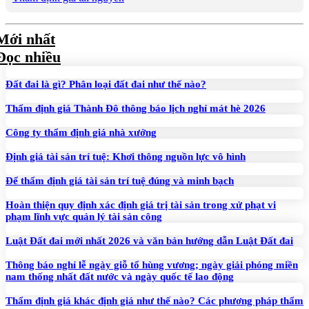
Mới nhất
Đọc nhiều
Đất đai là gì? Phân loại đất đai như thế nào?
Thẩm định giá Thành Đô thông báo lịch nghỉ mát hè 2026
Công ty thẩm định giá nhà xưởng
Định giá tài sản trí tuệ: Khơi thông nguồn lực vô hình
Để thẩm định giá tài sản trí tuệ đúng và minh bạch
Hoàn thiện quy định xác định giá trị tài sản trong xử phạt vi
phạm lĩnh vực quản lý tài sản công
Luật Đất đai mới nhất 2026 và văn bản hướng dẫn Luật Đất đai
Thông báo nghỉ lễ ngày giỗ tổ hùng vương; ngày giải phóng miền
nam thống nhất đất nước và ngày quốc tế lao động
Thẩm định giá khác định giá như thế nào? Các phương pháp thẩm