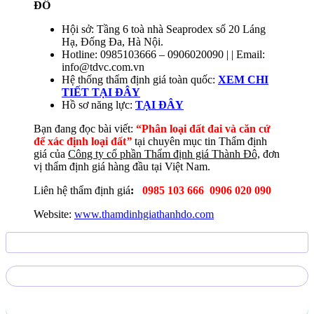
ĐÔ
Hội sở: Tầng 6 toà nhà Seaprodex số 20 Láng
Hạ, Đống Đa, Hà Nội.
Hotline: 0985103666 – 0906020090 | | Email:
info@tdvc.com.vn
Hệ thống thẩm định giá toàn quốc:
XEM CHI
TIẾT TẠI ĐÂY
Hồ sơ năng lực:
TẠI
ĐÂY
Bạn đang đọc bài viết:
“Phân loại đất đai và căn cứ
để xác định loại đất
”
tại chuyên mục tin Thẩm định
giá của
Công ty cổ phần Thẩm định giá Thành Đô,
đơn
vị thẩm định giá hàng đầu tại Việt Nam.
Liên hệ thẩm định giá
:
0985 103 666
0906 020 090
Website:
www.thamdinhgiathanhdo.com
Gửi yêu cầu