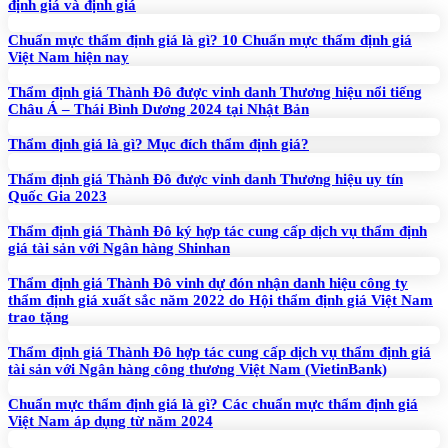
định giá và định giá
Chuẩn mực thẩm định giá là gì? 10 Chuẩn mực thẩm định giá
Việt Nam hiện nay
Thẩm định giá Thành Đô được vinh danh Thương hiệu nổi tiếng
Châu Á – Thái Bình Dương 2024 tại Nhật Bản
Thẩm định giá là gì? Mục đích thẩm định giá?
Thẩm định giá Thành Đô được vinh danh Thương hiệu uy tín
Quốc Gia 2023
Thẩm định giá Thành Đô ký hợp tác cung cấp dịch vụ thẩm định
giá tài sản với Ngân hàng Shinhan
Thẩm định giá Thành Đô vinh dự đón nhận danh hiệu công ty
thẩm định giá xuất sắc năm 2022 do Hội thẩm định giá Việt Nam
trao tặng
Thẩm định giá Thành Đô hợp tác cung cấp dịch vụ thẩm định giá
tài sản với Ngân hàng công thương Việt Nam (VietinBank)
Chuẩn mực thẩm định giá là gì? Các chuẩn mực thẩm định giá
Việt Nam áp dụng từ năm 2024