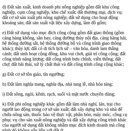
đ) Đất sản xuất, kinh doanh phi nông nghiệp gồm đất khu công
nghiệp, cụm công nghiệp, khu chế xuất; đất thương mại, dịch vụ;
đất cơ sở sản xuất phi nông nghiệp; đất sử dụng cho hoạt động
khoáng sản; đất sản xuất vật liệu xây dựng, làm đồ gốm;
e) Đất sử dụng vào mục đích công cộng gồm đất giao thông (gồm
cảng hàng không, sân bay, cảng đường thủy nội địa, cảng hàng hải,
hệ thống đường sắt, hệ thống đường bộ và công trình giao thông
khác); thủy lợi; đất có di tích lịch sử – văn hóa, danh lam thắng
cảnh; đất sinh hoạt cộng đồng, khu vui chơi, giải trí công cộng; đất
công trình năng lượng; đất công trình bưu chính, viễn thông; đất
chợ; đất bãi thải, xử lý chất thải và đất công trình công cộng khác;
g) Đất cơ sở tôn giáo, tín ngưỡng;
h) Đất làm nghĩa trang, nghĩa địa, nhà tang lễ, nhà hỏa táng;
i) Đất sông, ngòi, kênh, rạch, suối và mặt nước chuyên dùng;
k) Đất phi nông nghiệp khác gồm đất làm nhà nghỉ, lán, trại cho
người lao động trong cơ sở sản xuất; đất xây dựng kho và nhà để
chứa nông sản, thuốc bảo vệ thực vật, phân bón, máy móc, công cụ
phục vụ cho sản xuất nông nghiệp và đất xây dựng công trình khác
của người sử dụng đất không nhằm mục đích kinh doanh mà công
trình đó không gắn liền với đất ở;