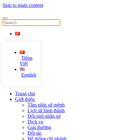
Skip to main content
Tiếng
Việt
English
Trang chủ
Giới thiệu
Tầm nhìn sứ mệnh
Lịch sử hình thành
Đội ngũ nhân sự
Dịch vụ
Giải thưởng
Đối tác
Hệ thống chi nhánh