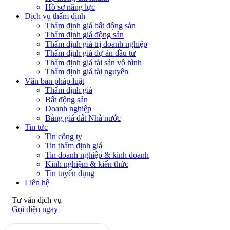
Hồ sơ năng lực
Dịch vụ thẩm định
Thẩm định giá bất động sản
Thẩm định giá động sản
Thẩm định giá trị doanh nghiệp
Thẩm định giá dự án đầu tư
Thẩm định giá tài sản vô hình
Thẩm định giá tài nguyên
Văn bản pháp luật
Thẩm định giá
Bất động sản
Doanh nghiệp
Bảng giá đất Nhà nước
Tin tức
Tin công ty
Tin thẩm định giá
Tin doanh nghiệp & kinh doanh
Kinh nghiệm & kiến thức
Tin tuyển dụng
Liên hệ
Tư vấn dịch vụ
Gọi điện ngay