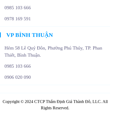
0985 103 666
0978 169 591
VP BÌNH THUẬN
Hẻm 58 Lê Quý Đôn, Phường Phú Thủy, TP. Phan
Thiết, Bình Thuận.
0985 103 666
0906 020 090
Copyright © 2024 CTCP Thẩm Định Giá Thành Đô, LLC. All
TƯ VẤN DỊCH VỤ TRỰC TUYẾN
Rights Reserved.