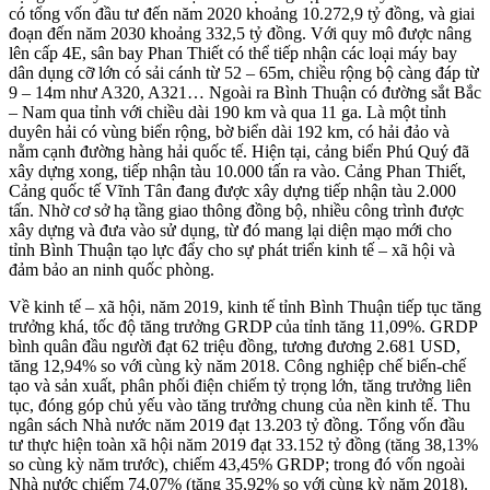
có tổng vốn đầu tư đến năm 2020 khoảng 10.272,9 tỷ đồng, và giai
đoạn đến năm 2030 khoảng 332,5 tỷ đồng. Với quy mô được nâng
lên cấp 4E, sân bay Phan Thiết có thể tiếp nhận các loại máy bay
dân dụng cỡ lớn có sải cánh từ 52 – 65m, chiều rộng bộ càng đáp từ
9 – 14m như A320, A321… Ngoài ra Bình Thuận có đường sắt Bắc
– Nam qua tỉnh với chiều dài 190 km và qua 11 ga. Là một tỉnh
duyên hải có vùng biển rộng, bờ biển dài 192 km, có hải đảo và
nằm cạnh đường hàng hải quốc tế. Hiện tại, cảng biển Phú Quý đã
xây dựng xong, tiếp nhận tàu 10.000 tấn ra vào. Cảng Phan Thiết,
Cảng quốc tế Vĩnh Tân đang được xây dựng tiếp nhận tàu 2.000
tấn. Nhờ cơ sở hạ tầng giao thông đồng bộ, nhiều công trình được
xây dựng và đưa vào sử dụng, từ đó mang lại diện mạo mới cho
tỉnh Bình Thuận tạo lực đẩy cho sự phát triển kinh tế – xã hội và
đảm bảo an ninh quốc phòng.
Về kinh tế – xã hội, năm 2019, kinh tế tỉnh Bình Thuận tiếp tục tăng
trưởng khá, tốc độ tăng trưởng GRDP của tỉnh tăng 11,09%. GRDP
bình quân đầu người đạt 62 triệu đồng, tương đương 2.681 USD,
tăng 12,94% so với cùng kỳ năm 2018. Công nghiệp chế biến-chế
tạo và sản xuất, phân phối điện chiếm tỷ trọng lớn, tăng trưởng liên
tục, đóng góp chủ yếu vào tăng trưởng chung của nền kinh tế. Thu
ngân sách Nhà nước năm 2019 đạt 13.203 tỷ đồng. Tổng vốn đầu
tư thực hiện toàn xã hội năm 2019 đạt 33.152 tỷ đồng (tăng 38,13%
so cùng kỳ năm trước), chiếm 43,45% GRDP; trong đó vốn ngoài
Nhà nước chiếm 74,07% (tăng 35,92% so với cùng kỳ năm 2018).