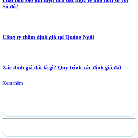
Phải làm sao khi diện tích đất thực tế nhỏ hơn so với
Sổ đỏ?
Công ty thẩm định giá tại Quảng Ngãi
Xác định giá đất là gì? Quy trình xác định giá đất
Xem thêm
Gửi yêu cầu
Hồ sơ năng lực