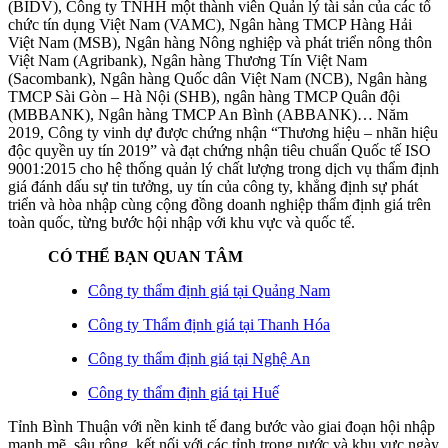
(BIDV), Công ty TNHH một thành viên Quản lý tài sản của các tổ
chức tín dụng Việt Nam (VAMC), Ngân hàng TMCP Hàng Hải
Việt Nam (MSB), Ngân hàng Nông nghiệp và phát triển nông thôn
Việt Nam (Agribank), Ngân hàng Thương Tín Việt Nam
(Sacombank), Ngân hàng Quốc dân Việt Nam (NCB), Ngân hàng
TMCP Sài Gòn – Hà Nội (SHB), ngân hàng TMCP Quân đội
(MBBANK), Ngân hàng TMCP An Bình (ABBANK)… Năm
2019, Công ty vinh dự được chứng nhận “Thương hiệu – nhãn hiệu
độc quyền uy tín 2019” và đạt chứng nhận tiêu chuẩn Quốc tế ISO
9001:2015 cho hệ thống quản lý chất lượng trong dịch vụ thẩm định
giá đánh dấu sự tin tưởng, uy tín của công ty, khẳng định sự phát
triển và hòa nhập cùng cộng đồng doanh nghiệp thẩm định giá trên
toàn quốc, từng bước hội nhập với khu vực và quốc tế.
CÓ THỂ BẠN QUAN TÂM
Công ty thẩm định giá tại Quảng Nam
Công ty Thẩm định giá tại
Thanh Hóa
Công ty thẩm định giá tại Nghệ An
Công ty thẩm định giá tại Huế
Tỉnh Bình Thuận với nền kinh tế đang bước vào giai đoạn hội nhập
mạnh mẽ, sâu rộng, kết nối với các tỉnh trong nước và khu vực ngày