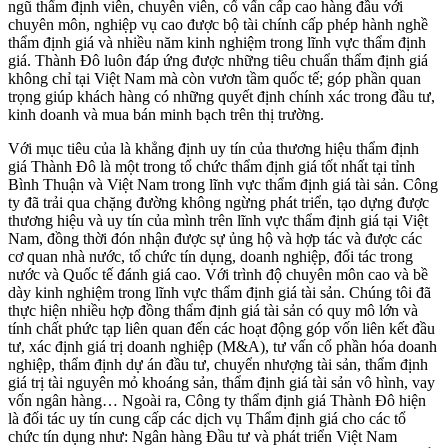
ngũ thẩm định viên, chuyên viên, cố vấn cấp cao hàng đầu với
chuyên môn, nghiệp vụ cao được bộ tài chính cấp phép hành nghề
thẩm định giá và nhiều năm kinh nghiệm trong lĩnh vực thẩm định
giá. Thành Đô luôn đáp ứng được những tiêu chuẩn thẩm định giá
không chỉ tại Việt Nam mà còn vươn tầm quốc tế; góp phần quan
trọng giúp khách hàng có những quyết định chính xác trong đầu tư,
kinh doanh và mua bán minh bạch trên thị trường.
Với mục tiêu của là khẳng định uy tín của thương hiệu thẩm định
giá Thành Đô là một trong tổ chức thẩm định giá tốt nhất tại tỉnh
Bình Thuận và Việt Nam trong lĩnh vực thẩm định giá tài sản. Công
ty đã trải qua chặng đường không ngừng phát triển, tạo dựng được
thương hiệu và uy tín của mình trên lĩnh vực thẩm định giá tại Việt
Nam, đồng thời đón nhận được sự ủng hộ và hợp tác và được các
cơ quan nhà nước, tổ chức tín dụng, doanh nghiệp, đối tác trong
nước và Quốc tế đánh giá cao. Với trình độ chuyên môn cao và bề
dày kinh nghiệm trong lĩnh vực thẩm định giá tài sản. Chúng tôi đã
thực hiện nhiều hợp đồng thẩm định giá tài sản có quy mô lớn và
tính chất phức tạp liên quan đến các hoạt động góp vốn liên kết đầu
tư, xác định giá trị doanh nghiệp (M&A), tư vấn cổ phần hóa doanh
nghiệp, thẩm định dự án đầu tư, chuyển nhượng tài sản, thẩm định
giá trị tài nguyên mỏ khoáng sản, thẩm định giá tài sản vô hình, vay
vốn ngân hàng… Ngoài ra, Công ty thẩm định giá Thành Đô hiện
là đối tác uy tín cung cấp các dịch vụ Thẩm định giá cho các tổ
chức tín dụng như: Ngân hàng Đầu tư và phát triển Việt Nam