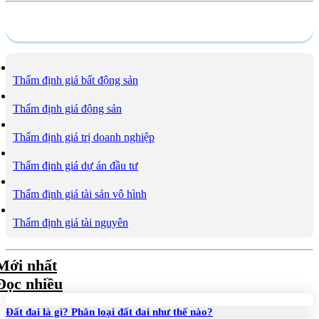
Dịch vụ
Thẩm định giá bất động sản
Thẩm định giá động sản
Thẩm định giá trị doanh nghiệp
Thẩm định giá dự án đầu tư
Thẩm định giá tài sản vô hình
Thẩm định giá tài nguyên
Mới nhất
Đọc nhiều
Đất đai là gì? Phân loại đất đai như thế nào?