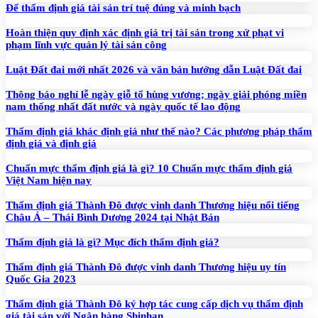
Để thẩm định giá tài sản trí tuệ đúng và minh bạch
Hoàn thiện quy định xác định giá trị tài sản trong xử phạt vi
phạm lĩnh vực quản lý tài sản công
Luật Đất đai mới nhất 2026 và văn bản hướng dẫn Luật Đất đai
Thông báo nghỉ lễ ngày giỗ tổ hùng vương; ngày giải phóng miền
nam thống nhất đất nước và ngày quốc tế lao động
Thẩm định giá khác định giá như thế nào? Các phương pháp thẩm
định giá và định giá
Chuẩn mực thẩm định giá là gì? 10 Chuẩn mực thẩm định giá
Việt Nam hiện nay
Thẩm định giá Thành Đô được vinh danh Thương hiệu nổi tiếng
Châu Á – Thái Bình Dương 2024 tại Nhật Bản
Thẩm định giá là gì? Mục đích thẩm định giá?
Thẩm định giá Thành Đô được vinh danh Thương hiệu uy tín
Quốc Gia 2023
Thẩm định giá Thành Đô ký hợp tác cung cấp dịch vụ thẩm định
giá tài sản với Ngân hàng Shinhan