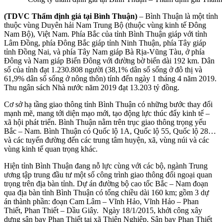
(TDVC Thẩm định giá tại Bình Thuận)
– Bình Thuận là một tỉnh
thuộc vùng Duyên hải Nam Trung Bộ (thuộc vùng kinh tế Đông
Nam Bộ), Việt Nam. Phía Bắc của tỉnh Bình Thuận giáp với tỉnh
Lâm Đồng, phía Đông Bắc giáp tỉnh Ninh Thuận, phía Tây giáp
tỉnh Đồng Nai, và phía Tây Nam giáp Bà Rịa-Vũng Tàu, ở phía
Đông và Nam giáp Biển Đông với đường bờ biển dài 192 km. Dân
số của tỉnh đạt 1.230.808 người (38,1% dân số sống ở đô thị và
61,9% dân số sống ở nông thôn) tính đến ngày 1 tháng 4 năm 2019.
Thu ngân sách Nhà nước năm 2019 đạt 13.203 tỷ đồng.
Cơ sở hạ tầng giao thông tỉnh Bình Thuận có những bước thay đổi
mạnh mẽ, mang tới diện mạo mới, tạo động lực thúc đẩy kinh tế –
xã hội phát triển. Bình Thuận nằm trên trục giao thông trọng yếu
Bắc – Nam. Bình Thuận có Quốc lộ 1A, Quốc lộ 55, Quốc lộ 28…
và các tuyến đường đến các trung tâm huyện, xã, vùng núi và các
vùng kinh tế quan trọng khác.
Hiện tỉnh Bình Thuận đang nỗ lực cùng với các bộ, ngành Trung
ương tập trung đầu tư một số công trình giao thông đối ngoại quan
trọng trên địa bàn tỉnh. Dự án đường bộ cao tốc Bắc – Nam đoạn
qua địa bàn tỉnh Bình Thuận có tổng chiều dài 160 km; gồm 3 dự
án thành phần: đoạn Cam Lâm – Vĩnh Hảo, Vĩnh Hảo – Phan
Thiết, Phan Thiết – Dầu Giây. Ngày 18/1/2015, khởi công xây
dựng sân bay Phan Thiết tại xã Thiện Nghiệp. Sân bay Phan Thiết