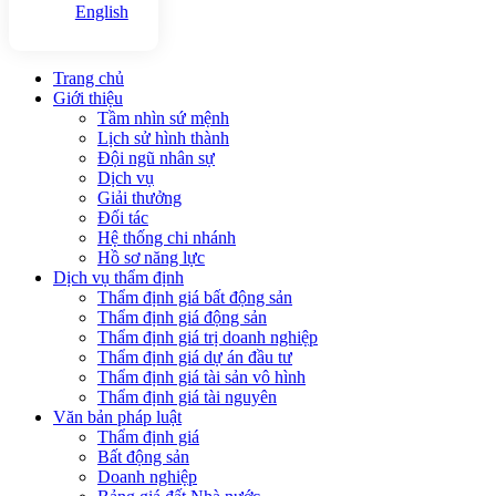
English
Trang chủ
Giới thiệu
Tầm nhìn sứ mệnh
Lịch sử hình thành
Đội ngũ nhân sự
Dịch vụ
Giải thưởng
Đối tác
Hệ thống chi nhánh
Hồ sơ năng lực
Dịch vụ thẩm định
Thẩm định giá bất động sản
Thẩm định giá động sản
Thẩm định giá trị doanh nghiệp
Thẩm định giá dự án đầu tư
Thẩm định giá tài sản vô hình
Thẩm định giá tài nguyên
Văn bản pháp luật
Thẩm định giá
Bất động sản
Doanh nghiệp