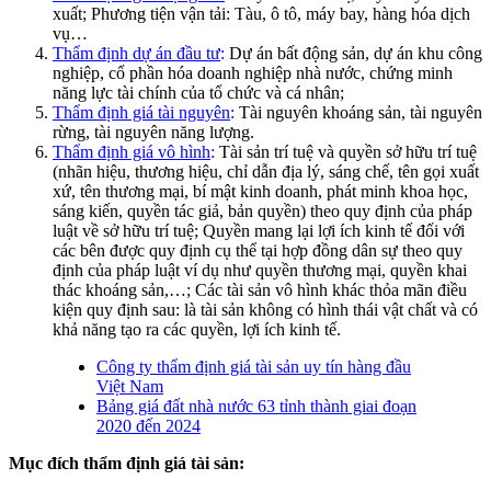
xuất; Phương tiện vận tải: Tàu, ô tô, máy bay, hàng hóa dịch
vụ…
Thẩm định dự án đầu tư
:
Dự án bất động sản, dự án khu công
nghiệp, cổ phần hóa doanh nghiệp nhà nước, chứng minh
năng lực tài chính của tổ chức và cá nhân;
Thẩm định giá tài nguyên
:
Tài nguyên khoáng sản, tài nguyên
rừng, tài nguyên năng lượng.
Thẩm định giá vô hình
:
Tài sản trí tuệ và quyền sở hữu trí tuệ
(nhãn hiệu, thương hiệu, chỉ dẫn địa lý, sáng chế, tên gọi xuất
xứ, tên thương mại, bí mật kinh doanh, phát minh khoa học,
sáng kiến, quyền tác giả, bản quyền) theo quy định của pháp
luật về sở hữu trí tuệ; Quyền mang lại lợi ích kinh tế đối với
các bên được quy định cụ thể tại hợp đồng dân sự theo quy
định của pháp luật ví dụ như quyền thương mại, quyền khai
thác khoáng sản,…; Các tài sản vô hình khác thỏa mãn điều
kiện quy định sau: là tài sản không có hình thái vật chất và có
khả năng tạo ra các quyền, lợi ích kinh tế.
Công ty thẩm định giá tài sản uy tín hàng đầu
Việt Nam
Bảng giá đất nhà nước 63 tỉnh thành giai đoạn
2020 đến 2024
Mục đích thẩm định giá tài sản: