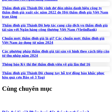
Thẩm định giá Thành Đô vinh dự đón nhận danh hiệu công ty
thẩm định giá xuất sắc năm 2022 do Hội thẩm định giá Việt Nam
trao tặng
Thẩm định giá Thành Đô hợp tác cung cấp dịch vụ thẩm định giá
tài sản với Ngân hàng công thương Việt Nam (VietinBank)
Chuẩn mực thẩm định giá là gì? Các chuẩn mực thẩm định giá
Việt Nam áp dụng từ năm 2024
Các phương pháp thẩm định giá tài sản vô hình theo cách tiếp cận
từ thu nhập năm 2024
Thông báo Kỳ thi thẻ thẩm định viên về giá lần thứ 16
Thẩm định giá Thành Đô chung tay hỗ trợ đồng bào khắc phục
hậu quả cơn Bão số 3 Yagi
Cùng chuyên mục