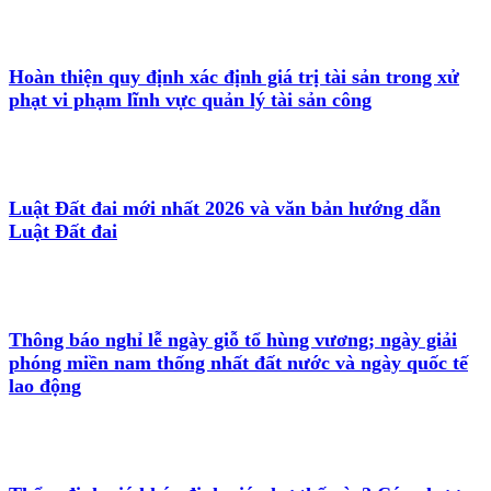
Hoàn thiện quy định xác định giá trị tài sản trong xử
phạt vi phạm lĩnh vực quản lý tài sản công
Luật Đất đai mới nhất 2026 và văn bản hướng dẫn
Luật Đất đai
Thông báo nghỉ lễ ngày giỗ tổ hùng vương; ngày giải
phóng miền nam thống nhất đất nước và ngày quốc tế
lao động