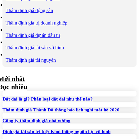
Thẩm định giá động sản
Thẩm định giá trị doanh nghiệp
Thẩm định giá dự án đầu tư
Thẩm định giá tài sản vô hình
Thẩm định giá tài nguyên
Mới nhất
Đọc nhiều
Đất đai là gì? Phân loại đất đai như thế nào?
Thẩm định giá Thành Đô thông báo lịch nghỉ mát hè 2026
Công ty thẩm định giá nhà xưởng
Định giá tài sản trí tuệ: Khơi thông nguồn lực vô hình