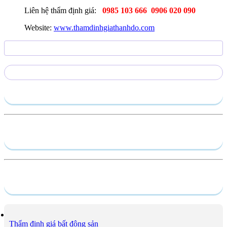
Liên hệ thẩm định giá:
0985 103 666
0906 020 090
Website:
www.thamdinhgiathanhdo.com
Gửi yêu cầu
Hồ sơ năng lực
Dịch vụ
Thẩm định giá bất động sản