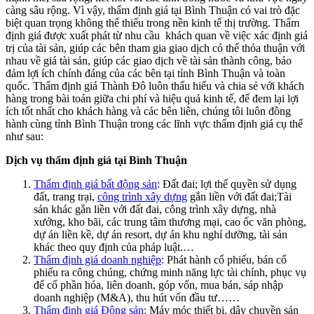
càng sâu rộng. Vì vậy, thẩm định giá tại Bình Thuận có vai trò đặc
biệt quan trọng không thể thiếu trong nền kinh tế thị trường. Thẩm
định giá được xuất phát từ nhu cầu khách quan về việc xác định giá
trị của tài sản, giúp các bên tham gia giao dịch có thể thỏa thuận với
nhau về giá tài sản, giúp các giao dịch về tài sản thành công, bảo
đảm lợi ích chính đáng của các bên tại tỉnh Bình Thuận và toàn
quốc. Thẩm định giá Thành Đô luôn thấu hiểu và chia sẻ với khách
hàng trong bài toán giữa chi phí và hiệu quả kinh tế, để đem lại lợi
ích tốt nhất cho khách hàng và các bên liên, chúng tôi luôn đồng
hành cùng tỉnh Bình Thuận trong các lĩnh vực thẩm định giá cụ thể
như sau:
Dịch vụ thẩm định giá tại Bình Thuận
Thẩm định giá bất động sản
:
Đất đai; lợi thế quyền sử dụng
đất, trang trại,
công trình xây dựng
gắn liền với đất đai;Tài
sản khác gắn liền với đất đai, công trình xây dựng, nhà
xưởng, kho bãi, các trung tâm thương mại, cao ốc văn phòng,
dự án liền kề, dự án resort, dự án khu nghỉ dưỡng, tài sản
khác theo quy định của pháp luật.…
Thẩm định giá doanh nghiệp
:
Phát hành cổ phiếu, bán cổ
phiếu ra công chúng, chứng minh năng lực tài chính, phục vụ
để cổ phần hóa, liên doanh, góp vốn, mua bán, sáp nhập
doanh nghiệp (M&A), thu hút vốn đầu tư……
Thẩm định giá Động sản
:
Máy móc thiết bị, dây chuyền sản