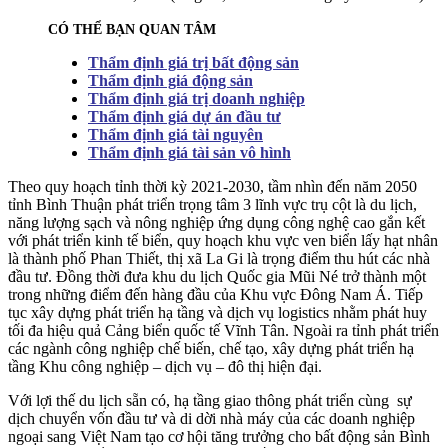
CÓ THỂ BẠN QUAN TÂM
Thẩm định giá trị bất động sản
Thẩm định giá động sản
Thẩm định giá trị doanh nghiệp
Thẩm định giá dự án đầu tư
Thẩm định giá tài nguyên
Thẩm định giá tài sản vô hình
Theo quy hoạch tỉnh thời kỳ 2021-2030, tầm nhìn đến năm 2050
tỉnh Bình Thuận phát triển trọng tâm 3 lĩnh vực trụ cột là du lịch,
năng lượng sạch và nông nghiệp ứng dụng công nghệ cao gắn kết
với phát triển kinh tế biển, quy hoạch khu vực ven biển lấy hạt nhân
là thành phố Phan Thiết, thị xã La Gi là trọng điểm thu hút các nhà
đầu tư. Đồng thời đưa khu du lịch Quốc gia Mũi Né trở thành một
trong những điểm đến hàng đầu của Khu vực Đông Nam Á. Tiếp
tục xây dựng phát triển hạ tầng và dịch vụ logistics nhằm phát huy
tối đa hiệu quả Cảng biển quốc tế Vĩnh Tân. Ngoài ra tỉnh phát triển
các ngành công nghiệp chế biến, chế tạo, xây dựng phát triển hạ
tầng Khu công nghiệp – dịch vụ – đô thị hiện đại.
Với lợi thế du lịch sẵn có, hạ tầng giao thông phát triển cùng sự
dịch chuyển vốn đầu tư và di dời nhà máy của các doanh nghiệp
ngoại sang Việt Nam tạo cơ hội tăng trưởng cho bất động sản Bình