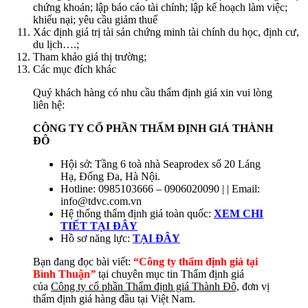
chứng khoán; lập báo cáo tài chính; lập kế hoạch làm việc;
khiếu nại; yêu cầu giảm thuế
Xác định giá trị tài sản chứng minh tài chính du học, định cư,
du lịch….;
Tham khảo giá thị trường;
Các mục đích khác
Quý khách hàng có nhu cầu thẩm định giá xin vui lòng
liên hệ:
CÔNG TY CỔ PHẦN THẨM ĐỊNH GIÁ THÀNH
ĐÔ
Hội sở: Tầng 6 toà nhà Seaprodex số 20 Láng
Hạ, Đống Đa, Hà Nội.
Hotline: 0985103666 – 0906020090 | | Email:
info@tdvc.com.vn
Hệ thống thẩm định giá toàn quốc:
XEM CHI
TIẾT TẠI ĐÂY
Hồ sơ năng lực:
TẠI
ĐÂY
Bạn đang đọc bài viết:
“Công ty thẩm định giá tại
Bình Thuận
”
tại chuyên mục tin Thẩm định giá
của
Công ty cổ phần Thẩm định giá Thành Đô,
đơn vị
thẩm định giá hàng đầu tại Việt Nam.