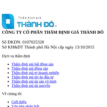
CÔNG TY CỔ PHẦN THẨM ĐỊNH GIÁ THÀNH ĐÔ
Số ĐKDN: 0107025328
Sở KH&ĐT Thành phố Hà Nội cấp ngày 13/10/2015
Dịch vụ thẩm định
Thẩm định giá bất động sản
Thẩm định giá động sản
Thẩm định giá trị doanh nghiệp
Thẩm định giá dự án đầu tư
Thẩm định giá tài sản vô hình
Thẩm định giá tài nguyên
Về chúng tôi
Giới thiệu
Văn bản pháp luật