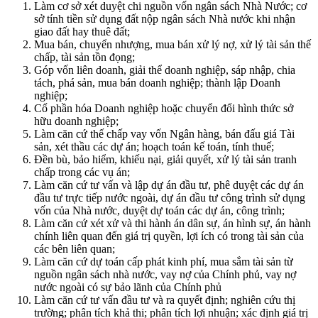
Làm cơ sở xét duyệt chi nguồn vốn ngân sách Nhà Nước; cơ
sở tính tiền sử dụng đất nộp ngân sách Nhà nước khi nhận
giao đất hay thuê đất;
Mua bán, chuyển nhượng, mua bán xử lý nợ, xử lý tài sản thế
chấp, tài sản tồn đọng;
Góp vốn liên doanh, giải thể doanh nghiệp, sáp nhập, chia
tách, phá sản, mua bán doanh nghiệp; thành lập Doanh
nghiệp;
Cổ phần hóa Doanh nghiệp hoặc chuyển đổi hình thức sở
hữu doanh nghiệp;
Làm căn cứ thế chấp vay vốn Ngân hàng, bán đấu giá Tài
sản, xét thầu các dự án; hoạch toán kế toán, tính thuế;
Đền bù, bảo hiểm, khiếu nại, giải quyết, xử lý tài sản tranh
chấp trong các vụ án;
Làm căn cứ tư vấn và lập dự án đầu tư, phê duyệt các dự án
đầu tư trực tiếp nước ngoài, dự án đầu tư công trình sử dụng
vốn của Nhà nước, duyệt dự toán các dự án, công trình;
Làm căn cứ xét xử và thi hành án dân sự, án hình sự, án hành
chính liên quan đến giá trị quyền, lợi ích có trong tài sản của
các bên liên quan;
Làm căn cứ dự toán cấp phát kinh phí, mua sắm tài sản từ
nguồn ngân sách nhà nước, vay nợ của Chính phủ, vay nợ
nước ngoài có sự bảo lãnh của Chính phủ
Làm căn cứ tư vấn đầu tư và ra quyết định; nghiên cứu thị
trường; phân tích khả thi; phân tích lợi nhuận; xác định giá trị