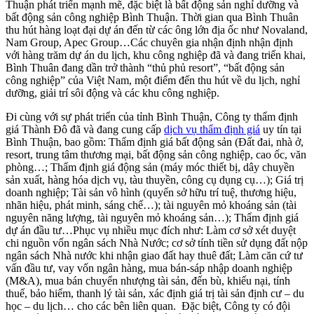
Thuận phát triển mạnh mẽ, đặc biệt là bất động sản nghỉ dưỡng và
bất động sản công nghiệp Bình Thuận. Thời gian qua Bình Thuân
thu hút hàng loạt đại dự án đến từ các ông lớn địa ốc như Novaland,
Nam Group, Apec Group…Các chuyên gia nhận định nhận định
với hàng trăm dự án du lịch, khu công nghiệp đã và đang triển khai,
Bình Thuân đang dần trở thành “thủ phủ resort”, “bất động sản
công nghiệp” của Việt Nam, một điểm đến thu hút về du lịch, nghỉ
dưỡng, giải trí sôi động và các khu công nghiệp.
Đi cùng với sự phát triển của tỉnh Bình Thuận, Công ty thẩm định
giá Thành Đô đã và đang cung cấp
dịch vụ thẩm định giá
uy tín tại
Bình Thuận, bao gồm: Thẩm định giá bất động sản (Đất đai, nhà ở,
resort, trung tâm thương mại, bất động sản công nghiệp, cao ốc, văn
phòng…; Thẩm định giá động sản (máy móc thiết bị, dây chuyền
sản xuất, hàng hóa dịch vụ, tàu thuyền, công cụ dụng cụ…); Giá trị
doanh nghiệp; Tài sản vô hình (quyến sở hữu trí tuệ, thương hiệu,
nhãn hiệu, phát minh, sáng chế…); tài nguyên mỏ khoáng sản (tài
nguyên năng lượng, tài nguyên mỏ khoáng sản…); Thẩm định giá
dự án đầu tư…Phục vụ nhiều mục đích như: Làm cơ sở xét duyệt
chi nguồn vốn ngân sách Nhà Nước; cơ sở tính tiền sử dụng đất nộp
ngân sách Nhà nước khi nhận giao đất hay thuê đất; Làm căn cứ tư
vấn đầu tư, vay vốn ngân hàng, mua bán-sáp nhập doanh nghiệp
(M&A), mua bán chuyển nhượng tài sản, đến bù, khiếu nại, tính
thuế, bảo hiểm, thanh lý tài sản, xác định giá trị tài sản định cư – du
học – du lịch… cho các bên liên quan. Đặc biệt, Công ty có đội