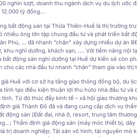
00 nghìn lượt, doanh thu ngành dịch vụ du lịch ước đ
n 12.000 tỷ đồng…
ng bất động sản tại Thừa Thiên-Huế là thị trường tr
ó nhiều ông lớn tập chung đầu tư và phát triển bất 
Văn Phú, … đã nhanh “chân” xây dựng nhiều dự án BĐ
, khu nghỉ dưỡng, khách sạn, …. Với tiềm năng nội tạ
à bất động sản nghỉ dưỡng tại Huế dự kiến sẽ còn phá
ớn cho các nhà đầu tư nhanh “chân” tham gia vào thị 
giá Huế với cơ sở hạ tầng giao thông đồng bộ, du lịc
 tỉnh tạo điều kiện thuận lợi thu húto nhà đầu tư và
 tỉnh. Từ đó thúc đẩy kinh tế – xã hội giao thương kh
m định giá Thành Đô đã và đang cung cấp dịch vụ thẩ
ất động sản (Đất đai, nhà ở, resort, trung tâm thương
ng…; Thẩm định giá động sản (máy móc thiết bị, dây
iá trị doanh nghiệp; Tài sản vô hình; tài nguyên mỏ