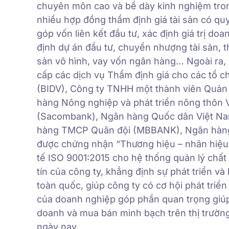
chuyên môn cao và bề dày kinh nghiệm trong 
nhiều hợp đồng thẩm định giá tài sản có quy
góp vốn liên kết đầu tư, xác định giá trị d
định dự án đầu tư, chuyển nhượng tài sản, t
sản vô hình, vay vốn ngân hàng… Ngoài ra, C
cấp các dịch vụ Thẩm định giá cho các tổ c
(BIDV), Công ty TNHH một thành viên Quản 
hàng Nông nghiệp và phát triển nông thôn 
(Sacombank), Ngân hàng Quốc dân Việt Na
hàng TMCP Quân đội (MBBANK), Ngân hàng
được chứng nhận “Thương hiệu – nhãn hiệu 
tế ISO 9001:2015 cho hệ thống quản lý chất 
tín của công ty, khẳng định sự phát triển 
toàn quốc, giúp công ty có cơ hội phát triển
của doanh nghiệp góp phần quan trọng giúp
doanh và mua bán minh bạch trên thị trường
ngày nay.