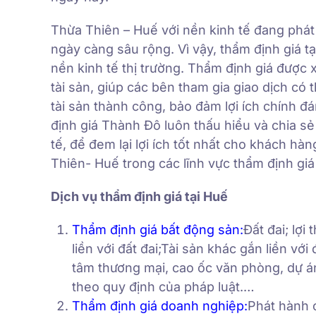
Thừa Thiên – Huế với nền kinh tế đang phát 
ngày càng sâu rộng. Vì vậy, thẩm định giá tạ
nền kinh tế thị trường. Thẩm định giá được 
tài sản, giúp các bên tham gia giao dịch có t
tài sản thành công, bảo đảm lợi ích chính 
định giá Thành Đô luôn thấu hiểu và chia sẻ 
tế, để đem lại lợi ích tốt nhất cho khách hà
Thiên- Huế trong các lĩnh vực thẩm định giá
Dịch vụ thẩm định giá tại Huế
Thẩm định giá bất động sản
:
Đất đai; lợi
liền với đất đai;Tài sản khác gắn liền vớ
tâm thương mại, cao ốc văn phòng, dự án 
theo quy định của pháp luật.…
Thẩm định giá doanh nghiệp
:
Phát hành 