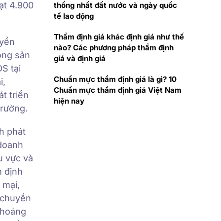
ạt 4.900
thống nhất đất nước và ngày quốc
tế lao động
Thẩm định giá khác định giá như thế
uyền
nào? Các phương pháp thẩm định
động sản
giá và định giá
S tại
Chuẩn mực thẩm định giá là gì? 10
i,
Chuẩn mực thẩm định giá Việt Nam
t triển
hiện nay
trường.
h phát
 doanh
u vực và
m định
 mại,
 chuyền
 khoáng