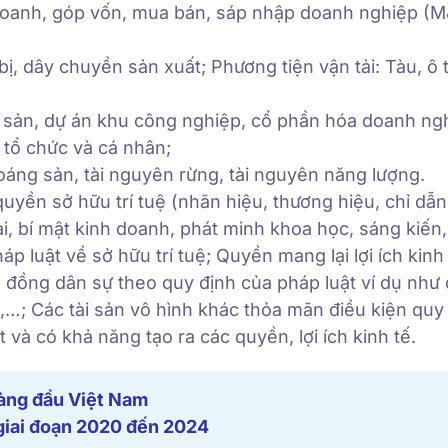
n doanh, góp vốn, mua bán, sáp nhập doanh nghiệp (M
ị, dây chuyền sản xuất; Phương tiện vận tải: Tàu, ô 
 sản, dự án khu công nghiệp, cổ phần hóa doanh ng
 tổ chức và cá nhân;
áng sản, tài nguyên rừng, tài nguyên năng lượng.
 quyền sở hữu trí tuệ (nhãn hiệu, thương hiệu, chỉ dẫn 
ại, bí mật kinh doanh, phát minh khoa học, sáng kiến
p luật về sở hữu trí tuệ; Quyền mang lại lợi ích kinh 
p đồng dân sự theo quy định của pháp luật ví dụ như
…; Các tài sản vô hình khác thỏa mãn điều kiện quy
t và có khả năng tạo ra các quyền, lợi ích kinh tế.
 hàng đầu Việt Nam
 giai đoạn 2020 đến 2024