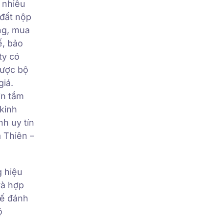
 nhiều
 đất nộp
ng, mua
ế, bảo
ty có
được bộ
giá.
ơn tầm
kinh
nh uy tín
a Thiên –
g hiệu
và hợp
tế đánh
ộ