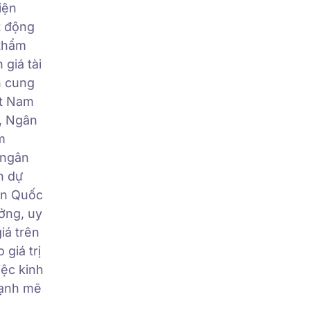
iện
t động
 thẩm
giá tài
n cung
ệt Nam
), Ngân
m
 ngân
h dự
ẩn Quốc
ưởng, uy
iá trên
 giá trị
ệc kinh
mạnh mẽ