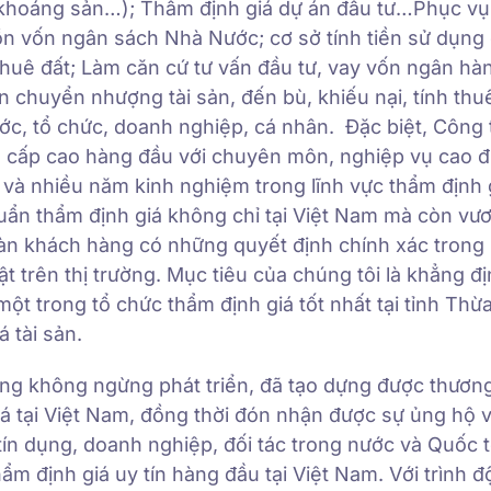
 khoáng sản…); Thẩm định giá dự án đầu tư…Phục vụ
ồn vốn ngân sách Nhà Nước; cơ sở tính tiền sử dụng
huê đất; Làm căn cứ tư vấn đầu tư, vay vốn ngân hà
chuyển nhượng tài sản, đến bù, khiếu nại, tính thu
ớc, tổ chức, doanh nghiệp, cá nhân. Đặc biệt, Công 
ấn cấp cao hàng đầu với chuyên môn, nghiệp vụ cao 
 và nhiều năm kinh nghiệm trong lĩnh vực thẩm định 
ẩn thẩm định giá không chỉ tại Việt Nam mà còn vư
àn khách hàng có những quyết định chính xác trong 
trên thị trường. Mục tiêu của chúng tôi là khẳng đị
ột trong tổ chức thẩm định giá tốt nhất tại tỉnh Thừ
 tài sản.
ng không ngừng phát triển, đã tạo dựng được thươn
giá tại Việt Nam, đồng thời đón nhận được sự ủng hộ 
tín dụng, doanh nghiệp, đối tác trong nước và Quốc 
hẩm định giá uy tín hàng đầu tại Việt Nam. Với trình đ