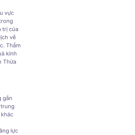
hu vực
 trong
 trị của
dịch về
ốc. Thẩm
uả kinh
nh Thừa
g gắn
 trung
n khác
ăng lực