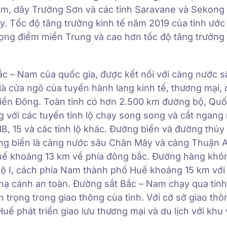
m, dãy Trường Sơn và các tỉnh Saravane và Sekong
. Tốc độ tăng trưởng kinh tế năm 2019 của tỉnh ước
rọng điểm miền Trung và cao hơn tốc độ tăng trưởng 
ắc – Nam của quốc gia, được kết nối với cảng nước 
là cửa ngõ của tuyến hành lang kinh tế, thương mại, d
biển Đông. Toàn tỉnh có hơn 2.500 km đường bộ, Quố
với các tuyến tỉnh lộ chạy song song và cắt ngang 
A, 11B, 15 và các tỉnh lộ khác. Đường biển và đường thủ
ảng biển là cảng nước sâu Chân Mây và cảng Thuận 
uế khoảng 13 km về phía đông bắc. Đường hàng khô
lộ I, cách phía Nam thành phố Huế khoảng 15 km với
hạ cánh an toàn. Đường sắt Bắc – Nam chạy qua tỉn
 trọng trong giao thông của tỉnh. Với cở sở giao thô
Huế phát triển giao lưu thương mại và du lịch với khu 