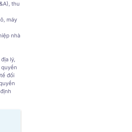
&A), thu
tô, máy
hiệp nhà
địa lý,
, quyền
tế đối
 quyền
 định