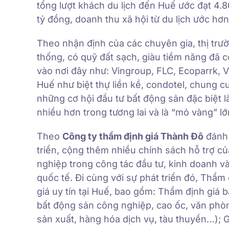
tổng lượt khách du lịch đến Huế ước đạt 4.8
tỷ đồng, doanh thu xã hội từ du lịch ước hơ
Theo nhận định của các chuyên gia, thị trườ
thống, có quỹ đất sạch, giàu tiềm năng đã c
vào nơi đây như: Vingroup, FLC, Ecoparrk, 
Huế như biệt thự liền kề, condotel, chung cư
những cơ hội đầu tư bất động sản đặc biệt l
nhiều hơn trong tương lai và là “mỏ vàng” l
Theo
Công ty thẩm định giá Thành Đô
đánh 
triển, cộng thêm nhiều chính sách hỗ trợ của
nghiệp trong công tác đầu tư, kinh doanh và
quốc tế. Đi cùng với sự phát triển đó, Thẩ
giá uy tín tại Huế, bao gồm: Thẩm định giá b
bất động sản công nghiệp, cao ốc, văn phò
sản xuất, hàng hóa dịch vụ, tàu thuyền…); G