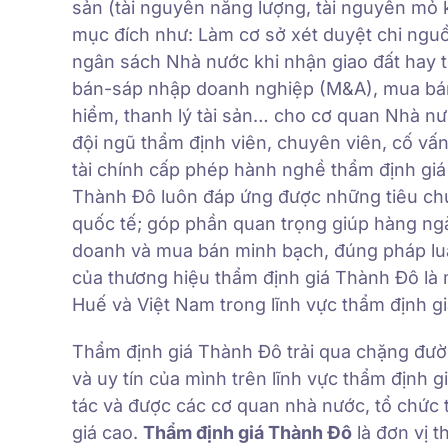
sản (tài nguyên năng lượng, tài nguyên mỏ
mục đích như: Làm cơ sở xét duyệt chi ngu
ngân sách Nhà nước khi nhận giao đất hay t
bán-sáp nhập doanh nghiệp (M&A), mua bán 
hiểm, thanh lý tài sản… cho cơ quan Nhà nư
đội ngũ thẩm định viên, chuyên viên, cố v
tài chính cấp phép hành nghề thẩm định giá
Thành Đô luôn đáp ứng được những tiêu chu
quốc tế; góp phần quan trọng giúp hàng ng
doanh và mua bán minh bạch, đúng pháp luật 
của thương hiệu thẩm định giá Thành Đô là m
Huế và Việt Nam trong lĩnh vực thẩm định giá
Thẩm định giá Thành Đô trải qua chặng đườ
và uy tín của mình trên lĩnh vực thẩm định 
tác và được các cơ quan nhà nước, tổ chức 
giá cao.
Thẩm định giá Thành Đô
là đơn vị t