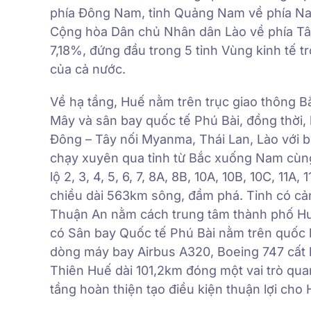
phía Đông Nam, tỉnh Quảng Nam về phía Na
Cộng hòa Dân chủ Nhân dân Lào về phía Tây
7,18%, đứng đầu trong 5 tỉnh Vùng kinh tế t
của cả nước.
Về hạ tầng, Huế nằm trên trục giao thông B
Mây và sân bay quốc tế Phú Bài, đồng thời, 
Đông – Tây nối Myanma, Thái Lan, Lào với 
chạy xuyên qua tỉnh từ Bắc xuống Nam cùng 
lộ 2, 3, 4, 5, 6, 7, 8A, 8B, 10A, 10B, 10C, 11
chiều dài 563km sông, đầm phá. Tỉnh có c
Thuận An nằm cách trung tâm thành phố H
có Sân bay Quốc tế Phú Bài nằm trên quốc 
dòng máy bay Airbus A320, Boeing 747 cất 
Thiên Huế dài 101,2km đóng một vai trò quan
tầng hoàn thiện tạo điều kiện thuận lợi cho 