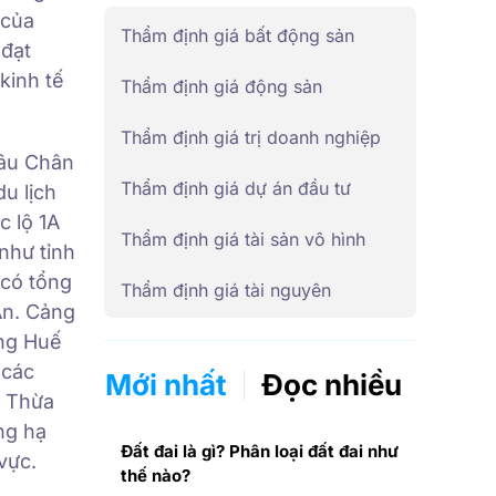
 của
Thẩm định giá bất động sản
 đạt
kinh tế
Thẩm định giá động sản
Thẩm định giá trị doanh nghiệp
sâu Chân
Thẩm định giá dự án đầu tư
u lịch
c lộ 1A
Thẩm định giá tài sản vô hình
như tỉnh
y có tổng
Thẩm định giá tài nguyên
An. Cảng
ng Huế
 các
Mới nhất
Đọc nhiều
h Thừa
ng hạ
Đất đai là gì? Phân loại đất đai như
vực.
thế nào?