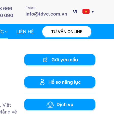
EMAIL
3 666
info@tdvc.com.vn
0 090
ỨC
LIÊN HỆ
TƯ VẤN ONLINE
Gửi yêu cầu
Hồ sơ năng lực
Dịch vụ
 Việt
 Nẵng về