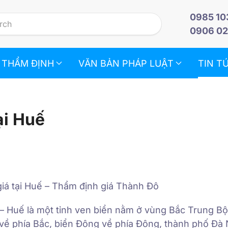
0985 10
0906 02
 THẨM ĐỊNH
VĂN BẢN PHÁP LUẬT
TIN T
ại Huế
iá tại Huế – Thẩm định giá Thành Đô
– Huế là một tỉnh ven biển nằm ở vùng Bắc Trung Bộ,
 về phía Bắc, biển Đông về phía Đông, thành phố Đà