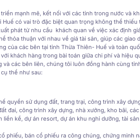
triển mạnh mẽ, kết nối với các tỉnh trong nước và k
i Huế có vai trò đặc biệt quan trọng không thể thiếu
xuất phát từ nhu cầu khách quan về việc xác định giá
hể thỏa thuận với nhau về giá tài sản, giúp các giao 
đáng của các bên tại tỉnh Thừa Thiên- Huế và toàn qu
với khách hàng trong bài toán giữa chi phí và hiệu q
ng và các bên liên, chúng tôi luôn đồng hành cùng tỉ
 cụ thể như sau:
 thế quyền sử dụng đất, trang trại, công trình xây dựn
i đất đai, công trình xây dựng, nhà xưởng, kho bãi, các
liền kề, dự án resort, dự án khu nghỉ dưỡng, tài sả
cổ phiếu, bán cổ phiếu ra công chúng, chứng minh n