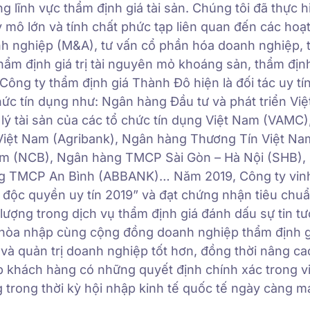
lĩnh vực thẩm định giá tài sản. Chúng tôi đã thực h
 mô lớn và tính chất phức tạp liên quan đến các hoạ
oanh nghiệp (M&A), tư vấn cổ phần hóa doanh nghiệp,
hẩm định giá trị tài nguyên mỏ khoáng sản, thẩm định 
ông ty thẩm định giá Thành Đô hiện là đối tác uy tí
hức tín dụng như: Ngân hàng Đầu tư và phát triển Vi
lý tài sản của các tổ chức tín dụng Việt Nam (VAMC
Việt Nam (Agribank), Ngân hàng Thương Tín Việt Na
m (NCB), Ngân hàng TMCP Sài Gòn – Hà Nội (SHB),
 TMCP An Bình (ABBANK)… Năm 2019, Công ty vin
độc quyền uy tín 2019” và đạt chứng nhận tiêu chu
lượng trong dịch vụ thẩm định giá đánh dấu sự tin t
và hòa nhập cùng cộng đồng doanh nghiệp thẩm định g
 và quản trị doanh nghiệp tốt hơn, đồng thời nâng cao
 khách hàng có những quyết định chính xác trong vi
 trong thời kỳ hội nhập kinh tế quốc tế ngày càng 