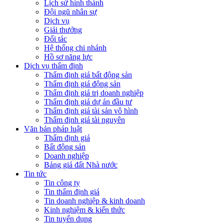
Lịch sử hình thành
Đội ngũ nhân sự
Dịch vụ
Giải thưởng
Đối tác
Hệ thống chi nhánh
Hồ sơ năng lực
Dịch vụ thẩm định
Thẩm định giá bất động sản
Thẩm định giá động sản
Thẩm định giá trị doanh nghiệp
Thẩm định giá dự án đầu tư
Thẩm định giá tài sản vô hình
Thẩm định giá tài nguyên
Văn bản pháp luật
Thẩm định giá
Bất động sản
Doanh nghiệp
Bảng giá đất Nhà nước
Tin tức
Tin công ty
Tin thẩm định giá
Tin doanh nghiệp & kinh doanh
Kinh nghiệm & kiến thức
Tin tuyển dụng