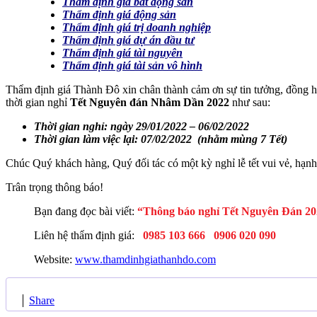
Thẩm định giá bất động sản
Thẩm định giá động sản
Thẩm định giá trị doanh nghiệp
Thẩm định giá dự án đầu tư
Thẩm định giá tài nguyên
Thẩm định giá tài sản vô hình
Thẩm định giá Thành Đô xin chân thành cảm ơn sự tin tưởng, đồng h
thời gian nghỉ
Tết Nguyên đán Nhâm Dần 2022
như sau:
Thời gian nghỉ: ngày 29/01/2022 – 06/02/2022
Thời gian làm việc lại: 07/02/2022 (nhằm mùng 7 Tết)
Chúc Quý khách hàng, Quý đối tác có một kỳ nghỉ lễ tết vui vẻ, hạn
Trân trọng thông báo!
Bạn đang đọc bài viết:
“Thông báo nghỉ Tết Nguyên Đán 20
Liên hệ thẩm định giá:
0985 103 666
0906 020 090
Website:
www.thamdinhgiathanhdo.com
Share