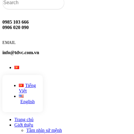
0985 103 666
0906 020 090
EMAIL
info@tdvc.com.vn
Tiếng
Việt
English
Trang chủ
Giới thiệu
Tầm nhìn sứ mệnh