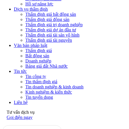
Hồ sơ năng lực
Dịch vụ thẩm định
Thẩm định giá bất động sản
Thẩm định giá động sản
Thẩm định giá trị doanh nghiệp
Thẩm định giá dự án đầu tư
Thẩm định giá tài sản vô hình
Thẩm định giá tài nguyên
Văn bản pháp luật
Thẩm định giá
Bất động sản
Doanh nghiệp
Bảng giá đất Nhà nước
Tin tức
Tin công ty
Tin thẩm định giá
Tin doanh nghiệp & kinh doanh
Kinh nghiệm & kiến thức
Tin tuyển dụng
Liên hệ
Tư vấn dịch vụ
Gọi điện ngay