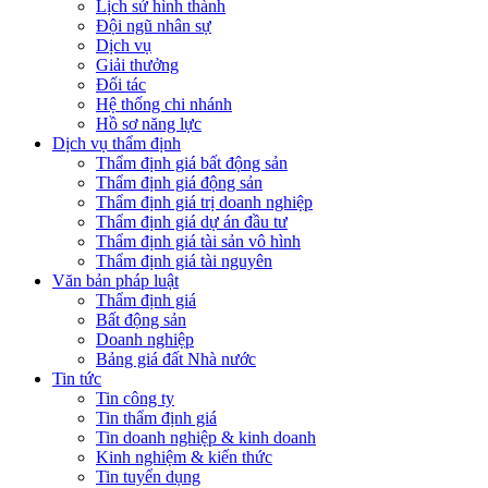
Lịch sử hình thành
Đội ngũ nhân sự
Dịch vụ
Giải thưởng
Đối tác
Hệ thống chi nhánh
Hồ sơ năng lực
Dịch vụ thẩm định
Thẩm định giá bất động sản
Thẩm định giá động sản
Thẩm định giá trị doanh nghiệp
Thẩm định giá dự án đầu tư
Thẩm định giá tài sản vô hình
Thẩm định giá tài nguyên
Văn bản pháp luật
Thẩm định giá
Bất động sản
Doanh nghiệp
Bảng giá đất Nhà nước
Tin tức
Tin công ty
Tin thẩm định giá
Tin doanh nghiệp & kinh doanh
Kinh nghiệm & kiến thức
Tin tuyển dụng