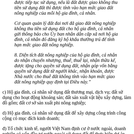
được tiếp tục sử dụng, nếu là đất được giao không thu
tiền sử dụng đất thì được tính vào hạn mức giao đất
nông nghiệp của mỗi hộ gia đình, cá nhân.
Cơ quan quản lý đất đai nơi đã giao đất nông nghiệp
không thu tiền sử dụng đất cho hộ gia đình, cá nhân
gửi thông báo cho Ủy ban nhân dân cấp xã nơi hộ gia
đình, cá nhân đó đăng ký hộ khẩu thường trú để tính
hạn mức giao đất nông nghiệp.
8. Diện tích đất nông nghiệp của hộ gia đình, cá nhân
do nhận chuyển nhượng, thuê, thuê lại, nhận thừa kế,
được tặng cho quyền sử dụng đất, nhận góp vốn bằng
quyền sử dụng đất từ người khác, nhận khoán, được
Nhà nước cho thuê đất không tính vào hạn mức giao
đất nông nghiệp quy định tại Điều này.”
c) Hộ gia đình, cá nhân sử dụng đất thương mại, dịch vụ; đất sử
dụng cho hoạt động khoáng sản; đất sản xuất vật liệu xây dựng, làm
đồ gốm; đất cơ sở sản xuất phi nông nghiệp;
d) Hộ gia đình, cá nhân sử dụng đất để xây dựng công trình công
cộng có mục đích kinh doanh;
đ) Tổ chức kinh tế, người Việt Nam định cư ở nước ngoài, doanh
nghiệp có vốn đầu tư nước ngoài sử dụng đất để thực hiện dự án