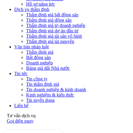
Hồ sơ năng lực
Dịch vụ thẩm định
Thẩm định giá bất động sản
Thẩm định giá động sản
Thẩm định giá trị doanh nghiệp
Thẩm định giá dự án đầu tư
Thẩm định giá tài sản vô hình
Thẩm định giá tài nguyên
Văn bản pháp luật
Thẩm định giá
Bất động sản
Doanh nghiệp
Bảng giá đất Nhà nước
Tin tức
Tin công ty
Tin thẩm định giá
Tin doanh nghiệp & kinh doanh
Kinh nghiệm & kiến thức
Tin tuyển dụng
Liên hệ
Tư vấn dịch vụ
Gọi điện ngay