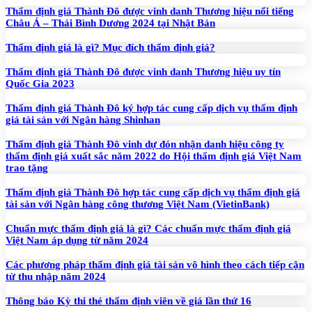
Thẩm định giá Thành Đô được vinh danh Thương hiệu nổi tiếng
Châu Á – Thái Bình Dương 2024 tại Nhật Bản
Thẩm định giá là gì? Mục đích thẩm định giá?
Thẩm định giá Thành Đô được vinh danh Thương hiệu uy tín
Quốc Gia 2023
Thẩm định giá Thành Đô ký hợp tác cung cấp dịch vụ thẩm định
giá tài sản với Ngân hàng Shinhan
Thẩm định giá Thành Đô vinh dự đón nhận danh hiệu công ty
thẩm định giá xuất sắc năm 2022 do Hội thẩm định giá Việt Nam
trao tặng
Thẩm định giá Thành Đô hợp tác cung cấp dịch vụ thẩm định giá
tài sản với Ngân hàng công thương Việt Nam (VietinBank)
Chuẩn mực thẩm định giá là gì? Các chuẩn mực thẩm định giá
Việt Nam áp dụng từ năm 2024
Các phương pháp thẩm định giá tài sản vô hình theo cách tiếp cận
từ thu nhập năm 2024
Thông báo Kỳ thi thẻ thẩm định viên về giá lần thứ 16