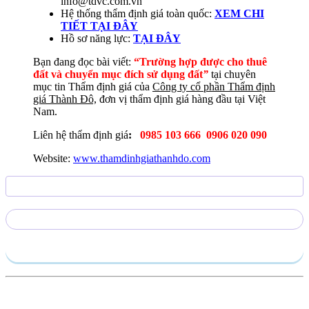
info@tdvc.com.vn
Hệ thống thẩm định giá toàn quốc:
XEM CHI
TIẾT TẠI ĐÂY
Hồ sơ năng lực:
TẠI
ĐÂY
Bạn đang đọc bài viết:
“Trường hợp được cho thuê
đất và chuyển mục đích sử dụng đất
”
tại chuyên
mục tin Thẩm định giá của
Công ty cổ phần Thẩm định
giá Thành Đô,
đơn vị thẩm định giá hàng đầu tại Việt
Nam.
Liên hệ thẩm định giá
:
0985 103 666
0906 020 090
Website:
www.thamdinhgiathanhdo.com
Gửi yêu cầu
Hồ sơ năng lực