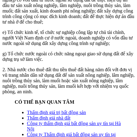
đầu tư sản xuất nông nghiệp, lâm nghiệp, nuôi trồng thủy sản, làm
muối; đất sản xuất, kinh doanh phi nông nghiệp; đất xây dựng công
trình công cộng có mục đích kinh doanh; đất để thực hiện dự án đầu
tư nhà ở để cho thuê;
e) Tổ chức kinh tế, tổ chức sự nghiệp công lập tự chủ tài chính,
người Việt Nam định cư ở nước ngoài, doanh nghiệp có vốn đầu tư
nước ngoài sử dụng đất xây dựng công trình sự nghiệp;
g) Tổ chức nước ngoài có chức năng ngoại giao sử dụng đất để xây
dựng trụ sở làm việc.
2. Nhà nước cho thuê đất thu tiền thuê đất hàng năm đối với đơn vị
vũ trang nhân dân sử dụng đất để sản xuất nông nghiệp, lâm nghiệp,
nuôi trồng thủy sản, làm muối hoặc sản xuất nông nghiệp, lâm
nghiệp, nuôi trồng thủy sản, làm muối kết hợp với nhiệm vụ quốc
phòng, an ninh.
CÓ THỂ BẠN QUAN TÂM
Thẩm định giá trị bất động sản
Thẩm định giá nhà đất
Công ty thẩm định giá bất động sản uy tín tại Hà
Nội
Công ty Thẩm định giá bất động sản uy tín tại