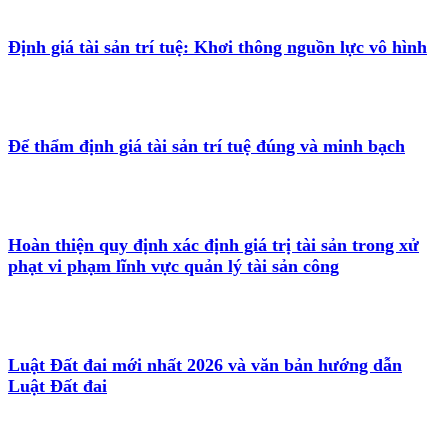
Định giá tài sản trí tuệ: Khơi thông nguồn lực vô hình
Để thẩm định giá tài sản trí tuệ đúng và minh bạch
Hoàn thiện quy định xác định giá trị tài sản trong xử
phạt vi phạm lĩnh vực quản lý tài sản công
Luật Đất đai mới nhất 2026 và văn bản hướng dẫn
Luật Đất đai