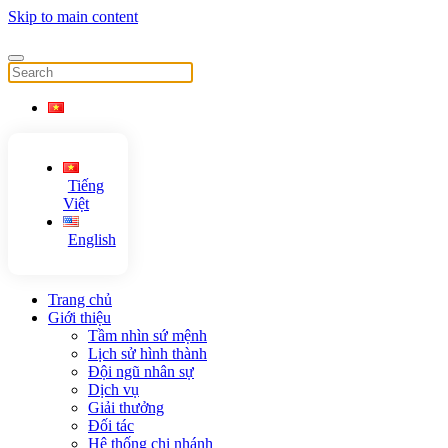
Skip to main content
Tiếng
Việt
English
Trang chủ
Giới thiệu
Tầm nhìn sứ mệnh
Lịch sử hình thành
Đội ngũ nhân sự
Dịch vụ
Giải thưởng
Đối tác
Hệ thống chi nhánh