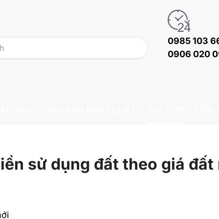
0985 103 6
0906 020 
ẨM ĐỊNH
VĂN BẢN PHÁP LUẬT
TIN TỨC
LIÊN
tiền sử dụng đất theo giá đất