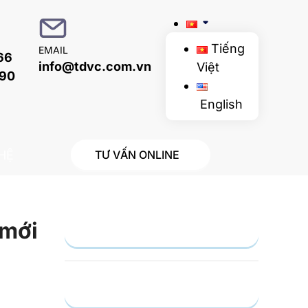
Tiếng
EMAIL
66
info@tdvc.com.vn
Việt
090
English
 HỆ
TƯ VẤN ONLINE
 mới
Gửi yêu cầu
Hồ sơ năng lực