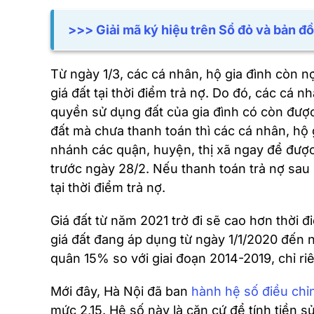
>>> Giải mã ký hiệu trên Sổ đỏ và bản đồ
Từ ngày 1/3, các cá nhân, hộ gia đình còn n
giá đất tại thời điểm trả nợ. Do đó, các cá 
quyền sử dụng đất của gia đình có còn được
đất mà chưa thanh toán thì các cá nhân, hộ 
nhánh các quận, huyện, thị xã ngay để đượ
trước ngày 28/2. Nếu thanh toán trả nợ sau n
tại thời điểm trả nợ.
Giá đất từ năm 2021 trở đi sẽ cao hơn thời 
giá đất đang áp dụng từ ngày 1/1/2020 đến n
quân 15% so với giai đoạn 2014-2019, chỉ r
Mới đây, Hà Nội đã ban
hành hệ số điều chỉ
mức 2,15. Hệ số này là căn cứ để tính tiền s