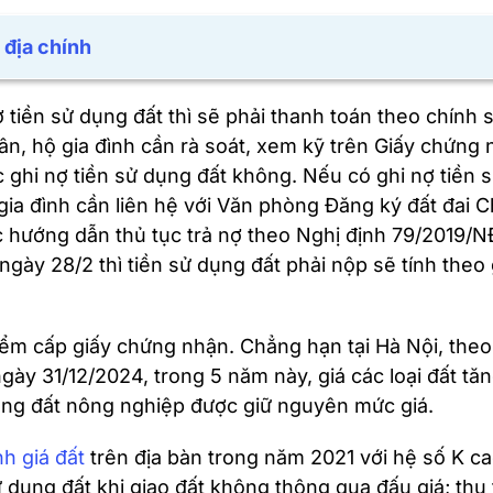
 địa chính
ợ tiền sử dụng đất thì sẽ phải thanh toán theo chính 
nhân, hộ gia đình cần rà soát, xem kỹ trên Giấy chứng
 ghi nợ tiền sử dụng đất không. Nếu có ghi nợ tiền 
gia đình cần liên hệ với Văn phòng Đăng ký đất đai C
c hướng dẫn thủ tục trả nợ theo Nghị định 79/2019/
gày 28/2 thì tiền sử dụng đất phải nộp sẽ tính theo 
điểm cấp giấy chứng nhận. Chẳng hạn tại Hà Nội, the
gày 31/12/2024, trong 5 năm này, giá các loại đất tă
iêng đất nông nghiệp được giữ nguyên mức giá.
nh giá đất
trên địa bàn trong năm 2021 với hệ số K ca
ử dụng đất khi giao đất không thông qua đấu giá; thu 