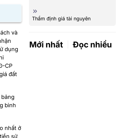
Thẩm định giá tài nguyên
sách và
 nhận
Mới nhất
Đọc nhiều
sử dụng
hi
NĐ-CP
giá đất
o bảng
ng bình
o nhất ở
tiền sử