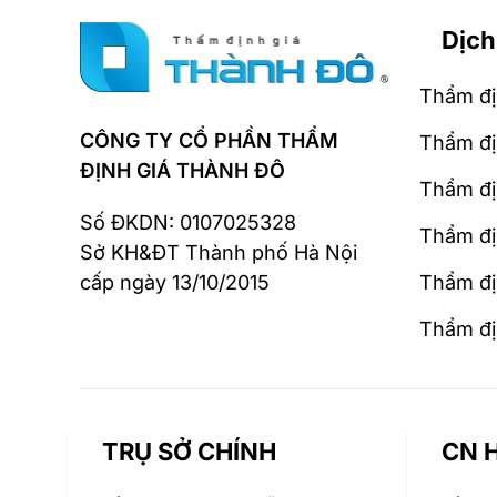
Dịch
Thẩm đị
CÔNG TY CỔ PHẦN THẨM
Thẩm đị
ĐỊNH GIÁ THÀNH ĐÔ
Thẩm đị
Số ĐKDN: 0107025328
Thẩm đị
Sở KH&ĐT Thành phố Hà Nội
cấp ngày 13/10/2015
Thẩm địn
Thẩm đị
TRỤ SỞ CHÍNH
CN H