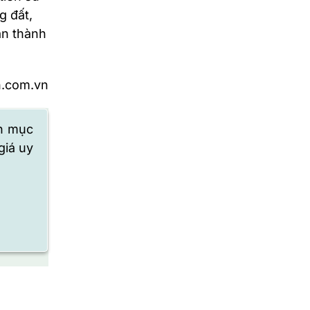
g đất,
àn thành
n.com.vn
ên mục
giá uy