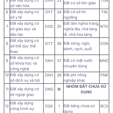
Đất xây dựng cơ
5
DVH
33
TON
Đất cơ sở tôn giáo
sở văn hóa
Đất xây dựng cơ
Đất cơ sở tín
6
DYT
34
TIN
sở y tế
ngưỡng
Đất xây dựng cơ
Đất làm nghĩa trang,
7
DGD
35
NTD
sở giáo dục và
nghĩa địa, nhà tang
đào tạo
lễ, nhà hỏa táng
Đất xây dựng cơ
Đất sông, ngòi,
8
DTT
36
SON
sở thể dục thể
kênh, rạch, suối
thao
Đất xây dựng cơ
Đất có mặt nước
9
DKH
37
MNC
sở khoa học và
chuyên dùng
công nghệ
Đất xây dựng cơ
Đất phi nông
10
DXH
38
PNK
sở dịch vụ xã hội
nghiệp khác
NHÓM ĐẤT CHƯA SỬ
Đất xây dựng cơ
11
DNG
III
DỤNG
sở ngoại giao
Đất xây dựng
Đất bằng chưa sử
12
DSK
1
BCS
công trình sự
dụng