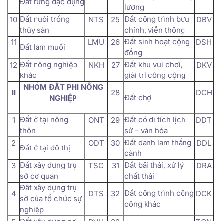
Đất rừng đặc dụng
lượng
Đất nuôi trồng
Đất công trình bưu
10
NTS
25
DBV
thủy sản
chính, viễn thông
Đất sinh hoạt cộng
11
LMU
26
DSH
Đất làm muối
đồng
Đất nông nghiệp
Đất khu vui chơi,
12
NKH
27
DKV
khác
giải trí công cộng
NHÓM ĐẤT PHI NÔNG
II
28
DCH
Đất chợ
NGHIỆP
Đất ở tại nông
Đất có di tích lịch
1
ONT
29
DDT
thôn
sử – văn hóa
Đất danh lam thắng
2
ODT
30
DDL
Đất ở tại đô thị
cảnh
Đất xây dựng trụ
Đất bãi thải, xử lý
3
TSC
31
DRA
sở cơ quan
chất thải
Đất xây dựng trụ
Đất công trình công
4
DTS
32
DCK
sở của tổ chức sự
cộng khác
nghiệp