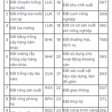
Đất chuyên trồng
1
LUC
16
SKT
Đất khu chế xuất
lúa nước
Đất trồng lúa nước
Đất cụm công
2
LUK
17
SKN
còn lại
nghiệp
Đất cơ sở sản xuất
3
LUN
18
SKC
Đất lúa nương
phi nông nghiệp
Đất bằng trồng
Đất thương mại,
4
BHK
19
TMD
cây hàng năm
dịch vụ
khác
Đất nương rẫy
Đất sử dụng cho
5
NHK
20
SKS
trồng cây hàng
hoạt động khoáng
năm khác
sản
Đất sản xuất vật
Đất trồng cây lâu
6
CLN
21
SKX
liệu xây dựng, làm
năm
đồ gốm
7
RSX
22
DGT
Đất rừng sản xuất
Đất giao thông
Đất rừng phòng
8
RPH
23
DTL
Đất thủy lợi
hộ
Đất công trình năng
9
RDD
24
DNL