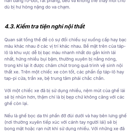
hàn bằng ro-bot, rất phẳng, đều và không thể thay mới cho
dù bị hư hỏng nặng do va chạm.
4.3. Kiểm tra tiện nghi nội thất
Quan sát tổng thể để có sự đối chiếu sự xuống cấp hay bạc
màu khác nhau ở các vị trí khác nhau. Bề mặt trên của táp-
lô là khu vực dễ bị bạc màu nhanh nhất do gần kính lái
nhất, hứng nhiều bụi bặm, thường xuyên bị nắng nóng,
trong khi lại ít được chăm chút trong quá trình vệ sinh nội
thất xe. Trên một chiếc xe còn tốt, các phần ốp táp-lô hay
tap-pi cửa, trần xe, bệ trung tâm phải chắc chắn.
Với một chiếc xe đã bị sử dụng nhiều, nệm mút của ghế lái
sẽ bị nhũn hơn, thậm chí là bị bẹp chứ không căng với các
ghế còn lại.
Nếu là ghế bọc da thì phần đỡ đùi dưới và hay bên lưng ghế
(nơi thường xuyên tiếp xúc với cánh tay người lái) sẽ bị
bong mặt hoặc rạn nứt khi sử dụng nhiều. Với những xe đã