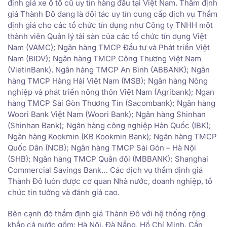
định giá xe ô tô cũ uy tín hàng đầu tại Việt Nam. Thẩm định
giá Thành Đô đang là đối tác uy tín cung cấp dịch vụ Thẩm
định giá cho các tổ chức tín dụng như Công ty TNHH một
thành viên Quản lý tài sản của các tổ chức tín dụng Việt
Nam (VAMC); Ngân hàng TMCP Đầu tư và Phát triển Việt
Nam (BIDV); Ngân hàng TMCP Công Thương Việt Nam
(VietinBank), Ngân hàng TMCP An Bình (ABBANK); Ngân
hàng TMCP Hàng Hải Việt Nam (MSB); Ngân hàng Nông
nghiệp và phát triển nông thôn Việt Nam (Agribank); Ngan
hàng TMCP Sài Gòn Thương Tín (Sacombank); Ngân hàng
Woori Bank Việt Nam (Woori Bank); Ngân hàng Shinhan
(Shinhan Bank); Ngân hàng công nghiệp Hàn Quốc (IBK);
Ngân hàng Kookmin (KB Kookmin Bank); Ngân hàng TMCP
Quốc Dân (NCB); Ngân hàng TMCP Sài Gòn – Hà Nội
(SHB); Ngân hàng TMCP Quân đội (MBBANK); Shanghai
Commercial Savings Bank… Các dịch vụ thẩm định giá
Thành Đô luôn được cơ quan Nhà nước, doanh nghiệp, tổ
chức tin tưởng và đánh giá cao.
Bên cạnh đó thẩm định giá Thành Đô với hệ thống rộng
khắp cả nước gồm: Hà Nội, Đà Nẵng, Hồ Chí Minh, Cần