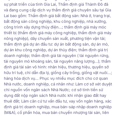
sự phát triển của tỉnh Gia Lai, Thẩm định giá Thành Đô đã
và đang cung cấp dịch vụ thẩm định giá chuyên sâu tại Gia
Lai bao gồm: Thẩm định giá bất động sản: Nhà ở, trang trại,
bất động sản công nghiệp, khu công nghiệp, nhà xưởng,
công trình xây dựng thủy điện…; thẩm định giá máy móc
thiết bị (thẩm định giá máy công nghiệp, thẩm định giá máy
nông nghiệp), dây chuyền sản xuất, phương tiện vận tải;
thẩm định giá dự án đầu tư: dự án bất động sản, dự án mỏ,
dự án khu công nghiệp, dự án thủy điện; thẩm định giá trị
doanh nghiệp; thẩm định giá tài nguyên ( tài nguyên rừng,
tài nguyên mỏ khoáng sản, tài nguyên năng lượng…); thẩm
định giá tài sản vô hình: nhãn hiệu, thương hiệu, quyền sở
hữu trí tuệ, chỉ dẫn địa lý, giống cây trồng, giống vật nuôi…;
hàng hóa dịch vụ… Phục vụ nhiều mục đích cho cơ quan
Nhà nước, doanh nghiệp, cá nhân như: Làm cơ sở xét duyệt
chi nguồn vốn ngân sách Nhà Nước; cơ sở tính tiền sử
dụng đất nộp ngân sách Nhà nước khi nhận giao đất hay
thuê đất; Làm căn cứ tư vấn đầu tư, vay vốn ngân hàng, xác
định giá trị doanh nghiệp, mua bán-sáp nhập doanh nghiệp
(M&A), cổ phần hóa, mua bán chuyển nhượng tài sản, liên