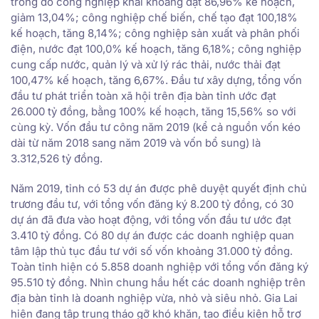
trong đó công nghiệp khai khoáng đạt 86,96% kế hoạch,
giảm 13,04%; công nghiệp chế biến, chế tạo đạt 100,18%
kế hoạch, tăng 8,14%; công nghiệp sản xuất và phân phối
điện, nước đạt 100,0% kế hoạch, tăng 6,18%; công nghiệp
cung cấp nước, quản lý và xử lý rác thải, nước thải đạt
100,47% kế hoạch, tăng 6,67%. Đầu tư xây dựng, tổng vốn
đầu tư phát triển toàn xã hội trên địa bàn tỉnh ước đạt
26.000 tỷ đồng, bằng 100% kế hoạch, tăng 15,56% so với
cùng kỳ. Vốn đầu tư công năm 2019 (kể cả nguồn vốn kéo
dài từ năm 2018 sang năm 2019 và vốn bổ sung) là
3.312,526 tỷ đồng.
Năm 2019, tỉnh có 53 dự án được phê duyệt quyết định chủ
trương đầu tư, với tổng vốn đăng ký 8.200 tỷ đồng, có 30
dự án đã đưa vào hoạt động, với tổng vốn đầu tư ước đạt
3.410 tỷ đồng. Có 80 dự án được các doanh nghiệp quan
tâm lập thủ tục đầu tư với số vốn khoảng 31.000 tỷ đồng.
Toàn tỉnh hiện có 5.858 doanh nghiệp với tổng vốn đăng ký
95.510 tỷ đồng. Nhìn chung hầu hết các doanh nghiệp trên
địa bàn tỉnh là doanh nghiệp vừa, nhỏ và siêu nhỏ. Gia Lai
hiện đang tập trung tháo gỡ khó khăn, tạo điều kiện hỗ trợ