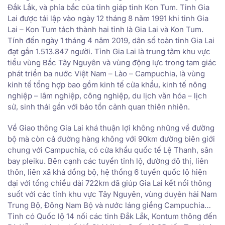
Đắk Lắk, và phía bắc của tỉnh giáp tỉnh Kon Tum. Tỉnh Gia
Lai được tái lập vào ngày 12 tháng 8 năm 1991 khi tỉnh Gia
Lai – Kon Tum tách thành hai tỉnh là Gia Lai và Kon Tum.
Tính đến ngày 1 tháng 4 năm 2019, dân số toàn tỉnh Gia Lai
đạt gần 1.513.847 người. Tỉnh Gia Lai là trung tâm khu vực
tiểu vùng Bắc Tây Nguyên và vùng động lực trong tam giác
phát triển ba nước Việt Nam – Lào – Campuchia, là vùng
kinh tế tổng hợp bao gồm kinh tế cửa khẩu, kinh tế nông
nghiệp – lâm nghiệp, công nghiệp, du lịch văn hóa – lịch
sử, sinh thái gắn với bảo tồn cảnh quan thiên nhiên.
Về Giao thông Gia Lai khá thuận lợi không những về đường
bộ mà còn cả đường hàng không với 90km đường biên giới
chung với Campuchia, có cửa khẩu quốc tế Lệ Thanh, sân
bay pleiku. Bên cạnh các tuyến tỉnh lộ, đường đô thị, liên
thôn, liên xã khá đồng bộ, hệ thống 6 tuyến quốc lộ hiện
đại với tổng chiều dài 722km đã giúp Gia Lai kết nối thông
suốt với các tỉnh khu vực Tây Nguyên, vùng duyên hải Nam
Trung Bộ, Đông Nam Bộ và nước láng giềng Campuchia…
Tỉnh có Quốc lộ 14 nối các tỉnh Đắk Lắk, Kontum thông đến