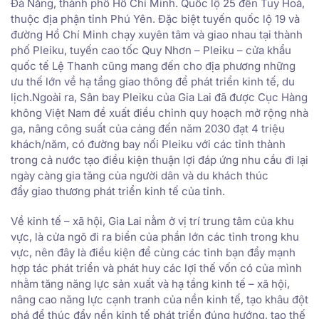
Đà Nẵng, thành phố Hồ Chí Minh. Quốc lộ 25 đến Tuy Hoà,
thuộc địa phận tỉnh Phú Yên. Đặc biệt tuyến quốc lộ 19 và
đường Hồ Chí Minh chạy xuyên tâm và giao nhau tại thành
phố Pleiku, tuyến cao tốc Quy Nhơn – Pleiku – cửa khẩu
quốc tế Lệ Thanh cũng mang đến cho địa phương những
ưu thế lớn về hạ tầng giao thông để phát triển kinh tế, du
lịch.Ngoài ra, Sân bay Pleiku của Gia Lai đã được Cục Hàng
không Việt Nam đề xuất điều chỉnh quy hoạch mở rộng nhà
ga, nâng công suất của cảng đến năm 2030 đạt 4 triệu
khách/năm, có đường bay nối Pleiku với các tỉnh thành
trong cả nước tạo điều kiện thuận lợi đáp ứng nhu cầu đi lại
ngày càng gia tăng của người dân và du khách thúc
đẩy giao thương phát triển kinh tế của tỉnh.
Về kinh tế – xã hội, Gia Lai nằm ở vị trí trung tâm của khu
vực, là cửa ngõ đi ra biển của phần lớn các tỉnh trong khu
vực, nên đây là điều kiện để cùng các tỉnh bạn đẩy mạnh
hợp tác phát triển và phát huy các lợi thế vốn có của mình
nhằm tăng năng lực sản xuất và hạ tầng kinh tế – xã hội,
nâng cao năng lực cạnh tranh của nền kinh tế, tạo khâu đột
phá để thúc đẩy nền kinh tế phát triển đúng hướng, tạo thế