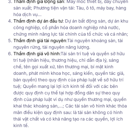
Thẩm định giá Động sản
: Máy móc thiết bị, dây chuyền
sản xuất; Phương tiện vận tải: Tàu, ô tô, máy bay, hàng
hóa dịch vụ…
Thẩm định dự án đầu tư
: Dự án bất động sản, dự án khu
công nghiệp, cổ phần hóa doanh nghiệp nhà nước,
chứng minh năng lực tài chính của tổ chức và cá nhân;
Thẩm định giá tài nguyên
:Tài nguyên khoáng sản, tài
nguyên rừng, tài nguyên năng lượng.
Thẩm định giá vô hình
:Tài sản trí tuệ và quyền sở hữu
trí tuệ (nhãn hiệu, thương hiệu, chỉ dẫn địa lý, sáng
chế, tên gọi xuất xứ, tên thương mại, bí mật kinh
doanh, phát minh khoa học, sáng kiến, quyền tác giả,
bản quyền) theo quy định của pháp luật về sở hữu trí
tuệ; Quyền mang lại lợi ích kinh tế đối với các bên
được quy định cụ thể tại hợp đồng dân sự theo quy
định của pháp luật ví dụ như quyền thương mại, quyền
khai thác khoáng sản,…; Các tài sản vô hình khác thỏa
mãn điều kiện quy định sau: là tài sản không có hình
thái vật chất và có khả năng tạo ra các quyền, lợi ích
kinh tế.