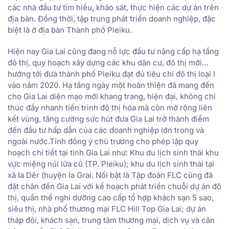
các nhà đầu tư tìm hiểu, khảo sát, thực hiện các dự án trên
địa bàn. Đồng thời, tập trung phát triển doanh nghiệp, đặc
biệt là ở địa bàn Thành phố Pleiku.
Hiện nay Gia Lai cũng đang nỗ lực đầu tư nâng cấp hạ tầng
đô thị, quy hoạch xây dựng các khu dân cư, đô thị mới…
hướng tới đưa thành phố Pleiku đạt đủ tiêu chí đô thị loại I
vào năm 2020. Hạ tầng ngày một hoàn thiện đã mang đến
cho Gia Lai diện mạo mới khang trang, hiện đại, không chỉ
thúc đẩy nhanh tiến trình đô thị hóa mà còn mở rộng liên
kết vùng, tăng cường sức hút đưa Gia Lai trở thành điểm
đến đầu tư hấp dẫn của các doanh nghiệp lớn trong và
ngoài nước.Tỉnh đồng ý chủ trương cho phép lập quy
hoạch chi tiết tại tỉnh Gia Lai như: Khu du lịch sinh thái khu
vực miệng núi lửa cũ (TP. Pleiku); khu du lịch sinh thái tại
xã Ia Dêr (huyện Ia Grai. Nổi bật là Tập đoàn FLC cũng đã
đặt chân đến Gia Lai với kế hoạch phát triển chuỗi dự án đô
thị, quần thể nghỉ dưỡng cao cấp tổ hợp khách sạn 5 sao,
siêu thị, nhà phố thương mại FLC Hill Top Gia Lai; dự án
tháp đôi, khách sạn, trung tâm thương mại, dịch vụ và căn