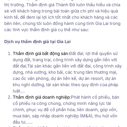
thị trường. Thẩm định giá Thành Đô luôn thấu hiểu và chia
sẻ với khách hàng trong bài toán giữa chi phí và hiệu quả
kinh tế, để đem lại lợi ích tốt nhất cho khách hàng và các
bên liên, chúng tôi luôn đồng hành cùng tỉnh Gia Lai trong
các lĩnh vực thẩm định giá cụ thể như sau:
Dịch vụ thẩm định giá tại Gia Lai
Thẩm định giá bất động sản
:Đất đai; lợi thế quyền sử
dụng đất, trang trại, công trình xây dựng gắn liền với
đất đai;Tài sản khác gắn liền với đất đai, công trình xây
dựng, nhà xưởng, kho bãi, các trung tâm thương mại,
cao ốc văn phòng, dự án liền kề, dự án resort, dự án
khu nghỉ dưỡng, tài sản khác theo quy định của pháp
luật.…
Thẩm định giá doanh nghiệp
:Phát hành cổ phiếu, bán
cổ phiếu ra công chúng, chứng minh năng lực tài
chính, phục vụ để cổ phần hóa, liên doanh, góp vốn,
mua bán, sáp nhập doanh nghiệp (M&A), thu hút vốn
đầu tư……