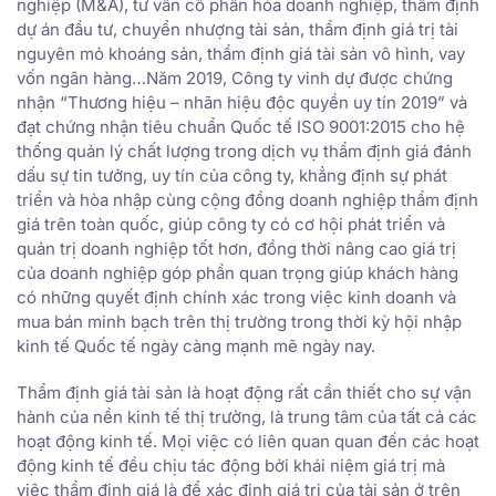
nghiệp (M&A), tư vấn cổ phần hóa doanh nghiệp, thẩm định
dự án đầu tư, chuyển nhượng tài sản, thẩm định giá trị tài
nguyên mỏ khoáng sản, thẩm định giá tài sản vô hình, vay
vốn ngân hàng…Năm 2019, Công ty vinh dự được chứng
nhận “Thương hiệu – nhãn hiệu độc quyền uy tín 2019” và
đạt chứng nhận tiêu chuẩn Quốc tế ISO 9001:2015 cho hệ
thống quản lý chất lượng trong dịch vụ thẩm định giá đánh
dấu sự tin tưởng, uy tín của công ty, khẳng định sự phát
triển và hòa nhập cùng cộng đồng doanh nghiệp thẩm định
giá trên toàn quốc, giúp công ty có cơ hội phát triển và
quản trị doanh nghiệp tốt hơn, đồng thời nâng cao giá trị
của doanh nghiệp góp phần quan trọng giúp khách hàng
có những quyết định chính xác trong việc kinh doanh và
mua bán minh bạch trên thị trường trong thời kỳ hội nhập
kinh tế Quốc tế ngày càng mạnh mẽ ngày nay.
Thẩm định giá tài sản là hoạt động rất cần thiết cho sự vận
hành của nền kinh tế thị trường, là trung tâm của tất cả các
hoạt động kinh tế. Mọi việc có liên quan quan đến các hoạt
động kinh tế đều chịu tác động bởi khái niệm giá trị mà
việc thẩm định giá là để xác định giá trị của tài sản ở trên