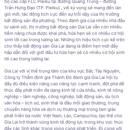
hộ cao cấp FLC Pleiku tại đường Quang Trung – đường
Trần Hưng Đạo (TP. Pleiku) , với kỳ vọng sẽ mang đến làn
gió mới, tác động tích cực đến sự trỗi dậy của thị trường
bất động sản địa phương. Theo đánh giá của nhiều nhà đầu
tư sành sỏi, thị trường bất động sản Gia Lai vẫn còn nhiều
tiềm năng chưa được khai phá, hứa hẹn sẽ có nhiều cơ hội
sinh lời cao trong tương lai. Những tín hiệu tích cực kể trên
cho thấy bất động sản Gia Lai đang là điểm hẹn mới đầy
hấp dẫn đối với giới đầu tư hứa hẹn sẽ có nhiều cơ hội sinh
lời cao trong tương lai.
Gia Lai với vị thế trung tâm của khu vực Bắc Tây Nguyên,
Công ty Thẩm định giá Thành Đô đánh giá Gia Lai hội tụ
đầy đủ điều kiện nâng cao năng lực cạnh tranh, đột phá để
thúc đẩy phát triển đa dạng kinh tế cửa khẩu, kinh tế nông
nghiệp – lâm nghiệp, công nghiệp, bất động sản, du lịch
văn hóa – lịch sử, sinh thái là đầu mối giao thương, trung
chuyển hàng hóa và dịch vụ thương mại trong tam giác
phát triển ba nước Việt Nam, Lào, Campuchia, tạo thế cho
Gia Lai trở thành vùng kinh tế động lực trong khu vực thúc
đẩy các tỉnh khác trong vùng cùng phát triển. Đi cùng với