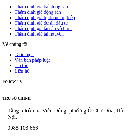
Thẩm định giá bất động sản
Thẩm định giá động sản
Thẩm định giá trị doanh nghiệp
Thẩm định giá dự án đầu tư
Thẩm định giá tài sản vô hình
Thẩm định giá tài nguyên
Về chúng tôi
Giới thiệu
Văn bản pháp luật
Tin tức
Liên hệ
Follow us
TRỤ SỞ CHÍNH
Tầng 5 toà nhà Viễn Đông, phường Ô Chợ Dừa, Hà
Nội.
0985 103 666