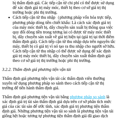
bị thẩm định giá. Các tiếp cận từ chi phí có thể được sử dụng
để xác định giá trị máy móc, thiết bị theo cơ sở giá trị thị
trường hoặc phi thị trường.
Cách tiếp cận từ thu nhập（phương pháp vốn hóa trực tiếp,
phương pháp dòng tiền chiết khấu: Là cách xác định giá trị
của máy móc thiết bị, dây chuyền sản xuất bị thông qua việc
quy đổi dòng tiền trong tương lai có được từ máy móc thiết
bị, dây chuyền sản xuất về giá trị hiện tại (giá trị tại thời điểm
thẩm định giá). Cách tiếp cận từ thu nhập dựa trên nguyên tắc
máy, thiết bị có giá trị vì nó tạo ra thu nhập cho người sở hữu.
Cách tiếp cận từ thu nhập có thể được sử dụng để xác định
giá trị máy móc thiết bị, dây chuyền sản xuất thẩm định giá
theo cơ sở giá trị thị trường hoặc phi thị trường.
3.2.2. Thẩm định giá phương tiện vận tải
Thẩm định giá phương tiện vận tải các thẩm định viên thường
xuyên sử dụng phương pháp so sánh theo cách tiếp cận từ thị
trường để tiến hành thẩm định giá.
Thẩm định giá phương tiện vận tải bằng
phương pháp so sánh
là
xác định giá trị tài sản thẩm định giá dựa trên cơ sở phân tích mức
giá của các tài sản để ước tính, xác định giá trị phương tiện thẩm
định giá. Những phương tiện vận tải so sánh là phương tiện vận tải
giống hệt hoặc tương tự phương tiện thẩm định giá đã giao dịch