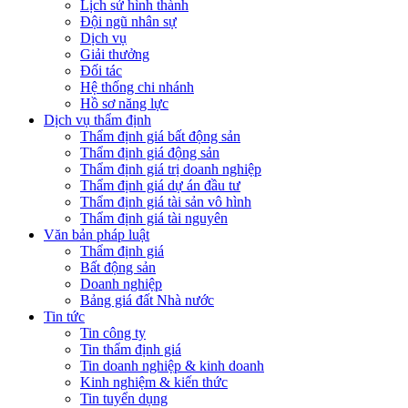
Lịch sử hình thành
Đội ngũ nhân sự
Dịch vụ
Giải thưởng
Đối tác
Hệ thống chi nhánh
Hồ sơ năng lực
Dịch vụ thẩm định
Thẩm định giá bất động sản
Thẩm định giá động sản
Thẩm định giá trị doanh nghiệp
Thẩm định giá dự án đầu tư
Thẩm định giá tài sản vô hình
Thẩm định giá tài nguyên
Văn bản pháp luật
Thẩm định giá
Bất động sản
Doanh nghiệp
Bảng giá đất Nhà nước
Tin tức
Tin công ty
Tin thẩm định giá
Tin doanh nghiệp & kinh doanh
Kinh nghiệm & kiến thức
Tin tuyển dụng