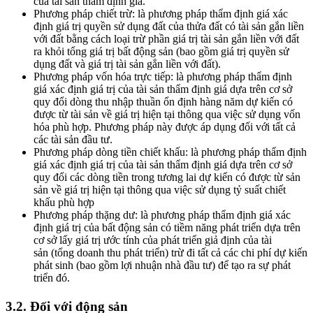
của tài sản thẩm định giá.
Phương pháp chiết trừ: là phương pháp thẩm định giá xác
định giá trị quyền sử dụng đất của thửa đất có tài sản gắn liền
với đất bằng cách loại trừ phần giá trị tài sản gắn liền với đất
ra khỏi tổng giá trị bất động sản (bao gồm giá trị quyền sử
dụng đất và giá trị tài sản gắn liền với đất).
Phương pháp vốn hóa trực tiếp: là phương pháp thẩm định
giá xác định giá trị của tài sản thẩm định giá dựa trên cơ sở
quy đổi dòng thu nhập thuần ổn định hàng năm dự kiến có
được từ tài sản về giá trị hiện tại thông qua việc sử dụng vốn
hóa phù hợp. Phương pháp này được áp dụng đối với tất cả
các tài sản đầu tư.
Phương pháp dòng tiền chiết khấu: là phương pháp thẩm định
giá xác định giá trị của tài sản thẩm định giá dựa trên cơ sở
quy đổi các dòng tiền trong tương lai dự kiến có được từ sản
sản về giá trị hiện tại thông qua việc sử dụng tỷ suất chiết
khấu phù hợp
Phương pháp thặng dư: là phương pháp thẩm định giá xác
định giá trị của bất động sản có tiềm năng phát triển dựa trên
cơ sở lấy giá trị ước tính của phát triển giả định của tài
sản (tổng doanh thu phát triển) trừ đi tất cả các chi phí dự kiến
phát sinh (bao gồm lợi nhuận nhà đầu tư) để tạo ra sự phát
triển đó.
3.2. Đối với động sản