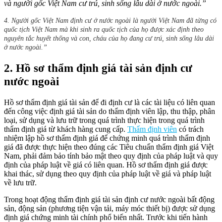
và người gốc Việt Nam cư trú, sinh sống lâu dài ở nước ngoài.”
4. Người gốc Việt Nam định cư ở nước ngoài là người Việt Nam đã từng có
quốc tịch Việt Nam mà khi sinh ra quốc tịch của họ được xác định theo
nguyên tắc huyết thống và con, cháu của họ đang cư trú, sinh sống lâu dài
ở nước ngoài
.”
2. Hồ sơ thẩm định giá tài sản định cư
nước ngoài
Hồ sơ thẩm định giá tài sản để đi định cư là các tài liệu có liên quan
đến công việc định giá tài sản do thẩm định viên lập, thu thập, phân
loại, sử dụng và lưu trữ trong quá trình thực hiện trong quá trình
thẩm định giá từ khách hàng cung cấp.
Thẩm định viên
có trách
nhiệm lập hồ sơ thẩm định giá để chứng minh quá trình thẩm định
giá đã được thực hiện theo đúng các Tiêu chuẩn thẩm định giá Việt
Nam, phải đảm bảo tính bảo mật theo quy định của pháp luật và quy
định của pháp luật về giá có liên quan. Hồ sơ thẩm định giá được
khai thác, sử dụng theo quy định của pháp luật về giá và pháp luật
về lưu trữ.
Trong hoạt động thẩm định giá tài sản định cư nước ngoài bất động
sản, động sản (phương tiện vận tải, máy móc thiết bị) được sử dụng
định giá chứng minh tài chính phổ biến nhất. Trước khi tiến hành