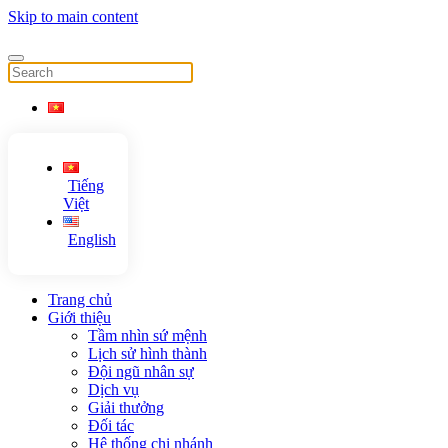
Skip to main content
Tiếng
Việt
English
Trang chủ
Giới thiệu
Tầm nhìn sứ mệnh
Lịch sử hình thành
Đội ngũ nhân sự
Dịch vụ
Giải thưởng
Đối tác
Hệ thống chi nhánh