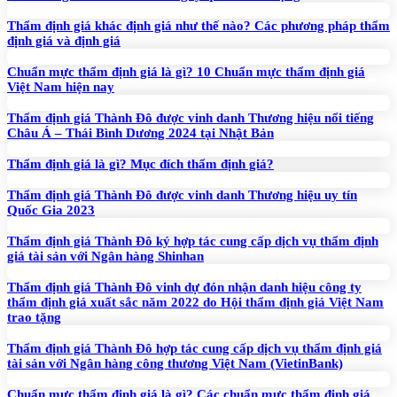
Thẩm định giá khác định giá như thế nào? Các phương pháp thẩm
định giá và định giá
Chuẩn mực thẩm định giá là gì? 10 Chuẩn mực thẩm định giá
Việt Nam hiện nay
Thẩm định giá Thành Đô được vinh danh Thương hiệu nổi tiếng
Châu Á – Thái Bình Dương 2024 tại Nhật Bản
Thẩm định giá là gì? Mục đích thẩm định giá?
Thẩm định giá Thành Đô được vinh danh Thương hiệu uy tín
Quốc Gia 2023
Thẩm định giá Thành Đô ký hợp tác cung cấp dịch vụ thẩm định
giá tài sản với Ngân hàng Shinhan
Thẩm định giá Thành Đô vinh dự đón nhận danh hiệu công ty
thẩm định giá xuất sắc năm 2022 do Hội thẩm định giá Việt Nam
trao tặng
Thẩm định giá Thành Đô hợp tác cung cấp dịch vụ thẩm định giá
tài sản với Ngân hàng công thương Việt Nam (VietinBank)
Chuẩn mực thẩm định giá là gì? Các chuẩn mực thẩm định giá