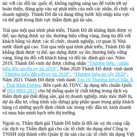
tác với các đối tác quốc tế, không ngừng sáng tạo để vươn tới sự
hoàn thiện, đóng góp vào sự phát triển của mỗi các nhân, tổ chức và
doanh nghiệp. Thành Đô đã và đang từng bước hội nhập khu vực
và thế giới trong lĩnh vực thẩm định giá tài sản.
Trải qua một quá trình phát triển, Thành Đô đã khẳng định được vị
thế, tạo dựng được uy tín; thương hiệu vững vàng, lòng tin đối với
khách hàng và được các tổ chức, doanh nghiệp, cơ quan lý Nhà
nước đánh giá cao. Trải qua một quá trình phát triển, Thành Đô đã
khẳng định được vị thế, tạo dựng được uy tín; thương hiệu vững
vàng, lòng tin đối với khách hàng và đối tác đánh giá cao. Năm
2019, Thành Đô vinh dự được chứng nhận
“Thương hiệu – nhãn
hiệu độc quyền uy tín 2019”
, Năm 2020 Thành Đô được vinh danh
“Thương hiệu đất việt uy tín 2020”
,
“Thương hiệu tin cậy 2020
“
,
Năm 2021 Thành Đô được vinh danh
Top 10 Thương hiệu Châu Á
– Thái Bình Dương
. Bên cạnh đó TDVC áp dụng tiêu chuẩn Quốc
tế
ISO 9001:2015
cho hệ thống quản lý chất lượng trong dịch vụ
thẩm định giá (bất động sản, giá trị doanh nghiệp, máy móc thiết bị,
dự án đầu tư, công trình xây dựng) góp phần quan trọng giúp khách
hàng có những quyết định chính xác trong việc đầu tư, kinh doanh
và mua bán minh bạch trên thị trường.
Ngoài ra, Thẩm định giá Thành Đô hiện là đối tác uy tín cung cấp
các dịch vụ Thẩm định giá cho các tổ chức tín dụng như Công ty
TNHH một thành viên Quản lý tài sản của các tổ chức tín dụng Việt