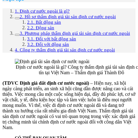
1. Định cư nước ngoài là gì?
2. Hồ sơ thẩm định giá tài sản định cư nước ngoài
2.1. Bất động sản
2.2. Động sản
3. Phương pháp thẩm định giá tài sản định cư nước ngoài
3.1. Đối với bất động sản
3.2. Đối với động sản
4. Công ty thẩm định giá tài sản định cư nước ngoài
Định cư nước ngoài là gì? Công ty thẩm định giá tài sản định 
tín tại Việt Nam – Thẩm định giá Thành Đô
(TDVC Định giá đất định cư nước ngoài)
– Hiện nay, xã hội
ngày càng phát triển, an sinh xã hội cũng dần được nâng cao và cải
thiện. Việc mong cầu một cuộc sống hiện đại, đầy đủ phúc lợi, cơ sở
vật chất, y tế, điều kiện học tập và làm việc luôn là điều mọi người
mong muốn. Vì thế, việc đi định cư nước ngoài đã và đang trở
thành xu hướng của rất nhiều gia đình Việt Nam. Thẩm định giá tài
sản định cư nước ngoài có vai trò quan trọng trong việc xác định giá
trị chứng minh tài chính định cư nước ngoài đối với công dân Việt
Nam.