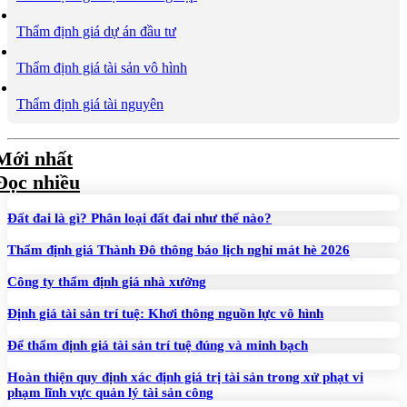
Thẩm định giá dự án đầu tư
Thẩm định giá tài sản vô hình
Thẩm định giá tài nguyên
Mới nhất
Đọc nhiều
Đất đai là gì? Phân loại đất đai như thế nào?
Thẩm định giá Thành Đô thông báo lịch nghỉ mát hè 2026
Công ty thẩm định giá nhà xưởng
Định giá tài sản trí tuệ: Khơi thông nguồn lực vô hình
Để thẩm định giá tài sản trí tuệ đúng và minh bạch
Hoàn thiện quy định xác định giá trị tài sản trong xử phạt vi
phạm lĩnh vực quản lý tài sản công