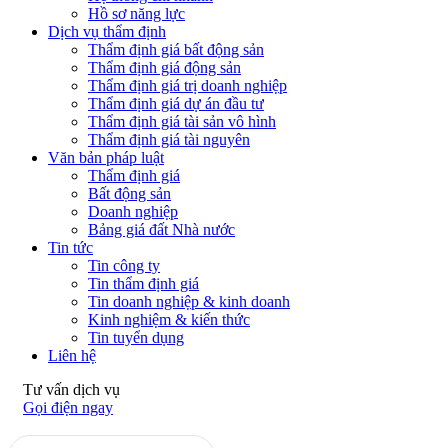
Hồ sơ năng lực
Dịch vụ thẩm định
Thẩm định giá bất động sản
Thẩm định giá động sản
Thẩm định giá trị doanh nghiệp
Thẩm định giá dự án đầu tư
Thẩm định giá tài sản vô hình
Thẩm định giá tài nguyên
Văn bản pháp luật
Thẩm định giá
Bất động sản
Doanh nghiệp
Bảng giá đất Nhà nước
Tin tức
Tin công ty
Tin thẩm định giá
Tin doanh nghiệp & kinh doanh
Kinh nghiệm & kiến thức
Tin tuyển dụng
Liên hệ
Tư vấn dịch vụ
Gọi điện ngay