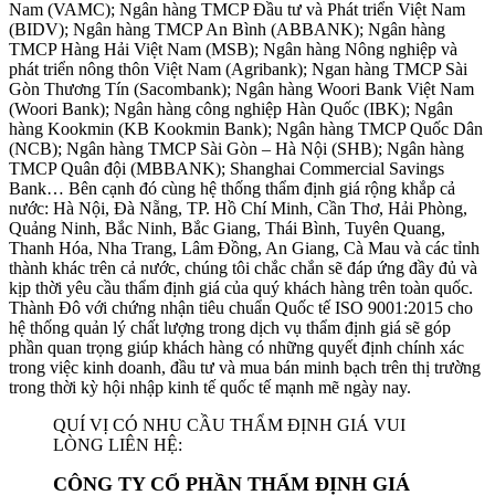
Nam (VAMC); Ngân hàng TMCP Đầu tư và Phát triển Việt Nam
(BIDV); Ngân hàng TMCP An Bình (ABBANK); Ngân hàng
TMCP Hàng Hải Việt Nam (MSB); Ngân hàng Nông nghiệp và
phát triển nông thôn Việt Nam (Agribank); Ngan hàng TMCP Sài
Gòn Thương Tín (Sacombank); Ngân hàng Woori Bank Việt Nam
(Woori Bank); Ngân hàng công nghiệp Hàn Quốc (IBK); Ngân
hàng Kookmin (KB Kookmin Bank); Ngân hàng TMCP Quốc Dân
(NCB); Ngân hàng TMCP Sài Gòn – Hà Nội (SHB); Ngân hàng
TMCP Quân đội (MBBANK); Shanghai Commercial Savings
Bank… Bên cạnh đó cùng hệ thống thẩm định giá rộng khắp cả
nước: Hà Nội, Đà Nẵng, TP. Hồ Chí Minh, Cần Thơ, Hải Phòng,
Quảng Ninh, Bắc Ninh, Bắc Giang, Thái Bình, Tuyên Quang,
Thanh Hóa, Nha Trang, Lâm Đồng, An Giang, Cà Mau và các tỉnh
thành khác trên cả nước, chúng tôi chắc chắn sẽ đáp ứng đầy đủ và
kịp thời yêu cầu thẩm định giá của quý khách hàng trên toàn quốc.
Thành Đô với chứng nhận tiêu chuẩn Quốc tế ISO 9001:2015 cho
hệ thống quản lý chất lượng trong dịch vụ thẩm định giá sẽ góp
phần quan trọng giúp khách hàng có những quyết định chính xác
trong việc kinh doanh, đầu tư và mua bán minh bạch trên thị trường
trong thời kỳ hội nhập kinh tế quốc tế mạnh mẽ ngày nay.
QUÍ VỊ CÓ NHU CẦU THẨM ĐỊNH GIÁ VUI
LÒNG LIÊN HỆ:
CÔNG TY CỔ PHẦN THẨM ĐỊNH GIÁ