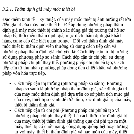
3.2.1. Thẩm định giá máy móc thiết bị
Đặc điểm kinh tế – kỹ thuật, của máy móc thiết bị ảnh hưởng rất lớn
đến giá trị của máy móc thiết bị. Để áp dụng phương pháp thẩm
định giá máy móc thiết bị chính xác đúng giá thị trường thì hồ sơ
pháp lý, thời điểm thẩm định giá, mục đích thẩm định giá khách
hàng cung cấp đặc biệt quan trọngc. Đối với thẩm định giá máy
móc thiết bị thẩm định viên thường sử dụng cách tiếp cân và
phương pháp thẩm định giá chủ yếu là: Cách tiếp cận từ thị trường
sử dụng phương pháp so sánh; Cách tiếp cận từ chi phí sử dụng
phương pháp chi phí thay thế, phương pháp chi phí tái tạo; Cách
tiếp cận từ thu nhập phương pháp dòng tiền chiết khấu và phương
pháp vốn hóa trực tiếp.
Cách tiếp cận thị trường (phương pháp so sánh): Phương
pháp so sánh là phương pháp thẩm định giá, xác định giá trị
của máy móc thẩm định giá dựa trên cơ sở phân tích mức giá
của máy, thiết bị so sánh để ước tính, xác định giá trị của máy,
thiết bị thẩm định giá.
Cách tiếp cận từ chi phí (Phương pháp chi phí tái tạo và
phương pháp chi phí thay thế): Là cách thức xác định giá trị
của máy, thiết bị thẩm định giá thông qua chi phí tạo ra một
máy, thiết bị có chức năng, công dụng giống hệt hoặc tương
tự với máy, thiết bị thẩm định giá và hao mòn của máy, thiết