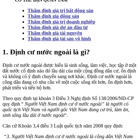
CÓ THỂ BẠN QUAN TÂM
Thẩm định giá trị bất động sản
Thẩm định giá động sản
Thẩm định giá trị doanh nghiệp
Thẩm định giá dự án đầu tư
Thẩm định giá tài nguyên
Thẩm định giá tài sản vô hình
1. Định cư nước ngoài là gì?
Định cư nước ngoài được hiểu là sinh sống, làm việc, học tập ở một
đất nước cố định nào đó lâu dài của một cộng đồng dân cư, ổn định
và không có ý định chuyển sang nơi khác. Định cư nước ngoài là
công dân đang có nhu cầu về một cuộc sống tốt hơn, ổn định hơn,
phát triển và tiến bộ hơn.
Theo quy định tại khoản 3 Điều 3 Nghị định Số 138/2006/NĐ-CP
quy định “
Người Việt Nam định cư ở nước ngoài” là người có
quốc tịch Việt Nam và người gốc Việt Nam đang cư trú, làm ăn,
sinh sống lâu dài ở nước ngoài
“.
Căn cứ Khoản 3,4 điều 3 Luật quốc tịch năm 2008 quy định:
“3. Người Việt Nam định cư ở nước ngoài là công dân Việt Nam