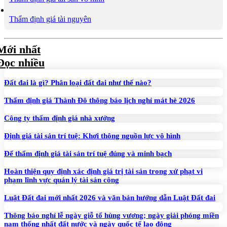
Thẩm định giá tài nguyên
Mới nhất
Đọc nhiều
Đất đai là gì? Phân loại đất đai như thế nào?
Thẩm định giá Thành Đô thông báo lịch nghỉ mát hè 2026
Công ty thẩm định giá nhà xưởng
Định giá tài sản trí tuệ: Khơi thông nguồn lực vô hình
Để thẩm định giá tài sản trí tuệ đúng và minh bạch
Hoàn thiện quy định xác định giá trị tài sản trong xử phạt vi
phạm lĩnh vực quản lý tài sản công
Luật Đất đai mới nhất 2026 và văn bản hướng dẫn Luật Đất đai
Thông báo nghỉ lễ ngày giỗ tổ hùng vương; ngày giải phóng miền
nam thống nhất đất nước và ngày quốc tế lao động