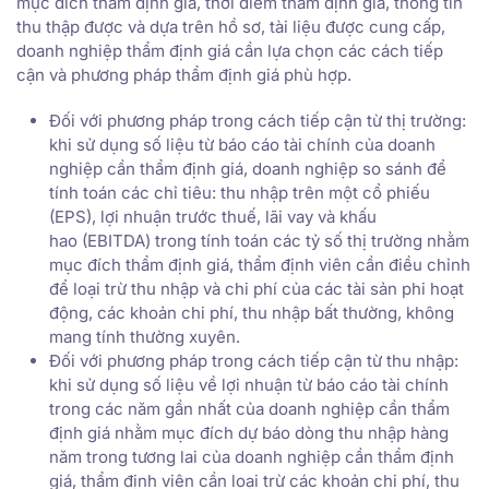
mục đích thẩm định giá, thời điểm thẩm định giá, thông tin
thu thập được và dựa trên hồ sơ, tài liệu được cung cấp,
doanh nghiệp thẩm định giá cần lựa chọn các cách tiếp
cận và phương pháp thẩm định giá phù hợp.
Đối với phương pháp trong cách tiếp cận từ thị trường:
khi sử dụng số liệu từ báo cáo tài chính của doanh
nghiệp cần thẩm định giá, doanh nghiệp so sánh để
tính toán các chỉ tiêu: thu nhập trên một cổ phiếu
(EPS), lợi nhuận trước thuế, lãi vay và khấu
hao (EBITDA) trong tính toán các tỷ số thị trường nhằm
mục đích thẩm định giá, thẩm định viên cần điều chỉnh
để loại trừ thu nhập và chi phí của các tài sản phi hoạt
động, các khoản chi phí, thu nhập bất thường, không
mang tính thường xuyên.
Đối với phương pháp trong cách tiếp cận từ thu nhập:
khi sử dụng số liệu về lợi nhuận từ báo cáo tài chính
trong các năm gần nhất của doanh nghiệp cần thẩm
định giá nhằm mục đích dự báo dòng thu nhập hàng
năm trong tương lai của doanh nghiệp cần thẩm định
giá, thẩm định viên cần loại trừ các khoản chi phí, thu