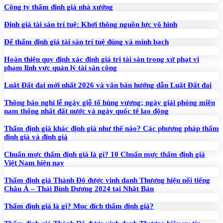
Công ty thẩm định giá nhà xưởng
Định giá tài sản trí tuệ: Khơi thông nguồn lực vô hình
Để thẩm định giá tài sản trí tuệ đúng và minh bạch
Hoàn thiện quy định xác định giá trị tài sản trong xử phạt vi
phạm lĩnh vực quản lý tài sản công
Luật Đất đai mới nhất 2026 và văn bản hướng dẫn Luật Đất đai
Thông báo nghỉ lễ ngày giỗ tổ hùng vương; ngày giải phóng miền
nam thống nhất đất nước và ngày quốc tế lao động
Thẩm định giá khác định giá như thế nào? Các phương pháp thẩm
định giá và định giá
Chuẩn mực thẩm định giá là gì? 10 Chuẩn mực thẩm định giá
Việt Nam hiện nay
Thẩm định giá Thành Đô được vinh danh Thương hiệu nổi tiếng
Châu Á – Thái Bình Dương 2024 tại Nhật Bản
Thẩm định giá là gì? Mục đích thẩm định giá?