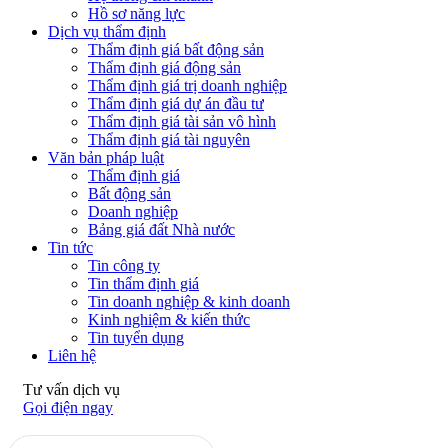
Hồ sơ năng lực
Dịch vụ thẩm định
Thẩm định giá bất động sản
Thẩm định giá động sản
Thẩm định giá trị doanh nghiệp
Thẩm định giá dự án đầu tư
Thẩm định giá tài sản vô hình
Thẩm định giá tài nguyên
Văn bản pháp luật
Thẩm định giá
Bất động sản
Doanh nghiệp
Bảng giá đất Nhà nước
Tin tức
Tin công ty
Tin thẩm định giá
Tin doanh nghiệp & kinh doanh
Kinh nghiệm & kiến thức
Tin tuyển dụng
Liên hệ
Tư vấn dịch vụ
Gọi điện ngay