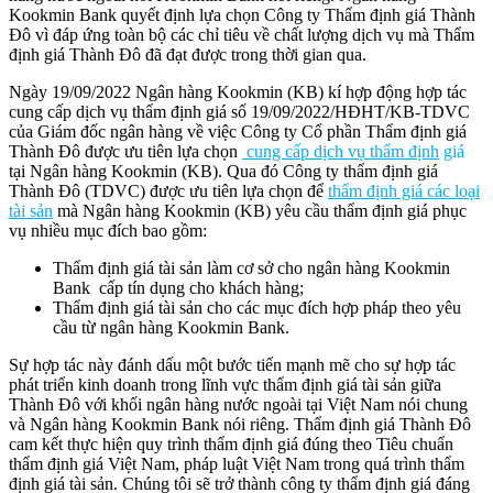
Kookmin Bank quyết định lựa chọn Công ty Thẩm định giá Thành
Đô vì đáp ứng toàn bộ các chỉ tiêu về chất lượng dịch vụ mà Thẩm
định giá Thành Đô đã đạt được trong thời gian qua.
Ngày 19/09/2022 Ngân hàng Kookmin (KB) kí hợp động hợp tác
cung cấp dịch vụ thẩm định giá số 19/09/2022/HĐHT/KB-TDVC
của Giám đốc ngân hàng về việc Công ty Cổ phần Thẩm định giá
Thành Đô được ưu tiên lựa chọn
cung cấp dịch vụ thẩm định
giá
tại Ngân hàng Kookmin (KB). Qua đó Công ty thẩm định giá
Thành Đô (TDVC) được ưu tiên lựa chọn để
thẩm định giá các loại
tài sản
mà Ngân hàng Kookmin (KB) yêu cầu thẩm định giá phục
vụ nhiều mục đích bao gồm:
Thẩm định giá tài sản làm cơ sở cho ngân hàng Kookmin
Bank cấp tín dụng cho khách hàng;
Thẩm định giá tài sản cho các mục đích hợp pháp theo yêu
cầu từ ngân hàng Kookmin Bank.
Sự hợp tác này đánh dấu một bước tiến mạnh mẽ cho sự hợp tác
phát triển kinh doanh trong lĩnh vực thẩm định giá tài sản giữa
Thành Đô với khối ngân hàng nước ngoài tại Việt Nam nói chung
và Ngân hàng Kookmin Bank nói riêng. Thẩm định giá Thành Đô
cam kết thực hiện quy trình thẩm định giá đúng theo Tiêu chuẩn
thẩm định giá Việt Nam, pháp luật Việt Nam trong quá trình thẩm
định giá tài sản. Chúng tôi sẽ trở thành công ty thẩm định giá đáng