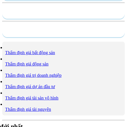
Hồ sơ năng lực
Dịch vụ
Thẩm định giá bất động sản
Thẩm định giá động sản
Thẩm định giá trị doanh nghiệp
Thẩm định giá dự án đầu tư
Thẩm định giá tài sản vô hình
Thẩm định giá tài nguyên
Mới nhất