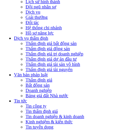
Lịch sử hình thành
Đội ngũ nhân sự
Dịch vụ
Giải thưởng
Đối tác
Hệ thống chi nhánh
Hồ sơ năng lực
Dịch vụ thẩm định
Thẩm định giá bất động sản
Thẩm định giá động sản
Thẩm định giá trị doanh nghiệp
Thẩm định giá dự án đầu tư
Thẩm định giá tài sản vô hình
Thẩm định giá tài nguyên
Văn bản pháp luật
Thẩm định giá
Bất động sản
Doanh nghiệp
Bảng giá đất Nhà nước
Tin tức
Tin công ty
Tin thẩm định giá
Tin doanh nghiệp & kinh doanh
Kinh nghiệm & kiến thức
Tin tuyển dụng