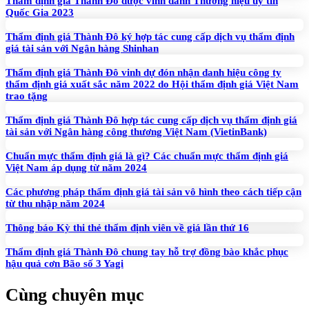
Thẩm định giá Thành Đô được vinh danh Thương hiệu uy tín
Quốc Gia 2023
Thẩm định giá Thành Đô ký hợp tác cung cấp dịch vụ thẩm định
giá tài sản với Ngân hàng Shinhan
Thẩm định giá Thành Đô vinh dự đón nhận danh hiệu công ty
thẩm định giá xuất sắc năm 2022 do Hội thẩm định giá Việt Nam
trao tặng
Thẩm định giá Thành Đô hợp tác cung cấp dịch vụ thẩm định giá
tài sản với Ngân hàng công thương Việt Nam (VietinBank)
Chuẩn mực thẩm định giá là gì? Các chuẩn mực thẩm định giá
Việt Nam áp dụng từ năm 2024
Các phương pháp thẩm định giá tài sản vô hình theo cách tiếp cận
từ thu nhập năm 2024
Thông báo Kỳ thi thẻ thẩm định viên về giá lần thứ 16
Thẩm định giá Thành Đô chung tay hỗ trợ đồng bào khắc phục
hậu quả cơn Bão số 3 Yagi
Cùng chuyên mục