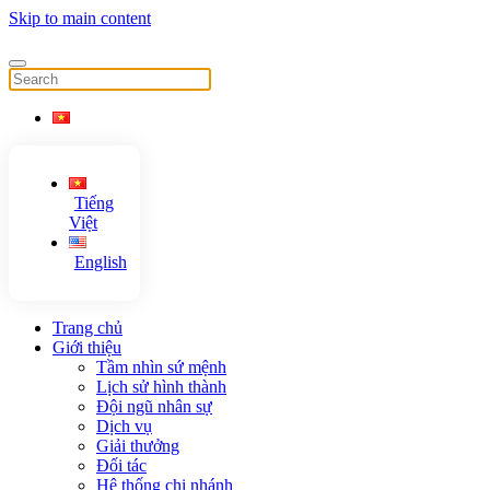
Skip to main content
Tiếng
Việt
English
Trang chủ
Giới thiệu
Tầm nhìn sứ mệnh
Lịch sử hình thành
Đội ngũ nhân sự
Dịch vụ
Giải thưởng
Đối tác
Hệ thống chi nhánh