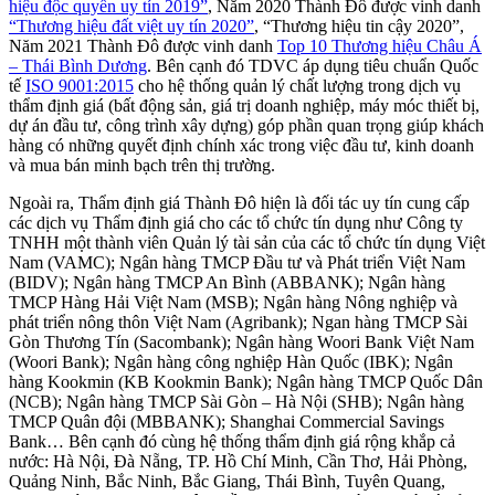
hiệu độc quyền uy tín 2019”
, Năm 2020 Thành Đô được vinh danh
“Thương hiệu đất việt uy tín 2020”
, “Thương hiệu tin cậy 2020”,
Năm 2021 Thành Đô được vinh danh
Top 10 Thương hiệu Châu Á
– Thái Bình Dương
. Bên cạnh đó TDVC áp dụng tiêu chuẩn Quốc
tế
ISO 9001:2015
cho hệ thống quản lý chất lượng trong dịch vụ
thẩm định giá (bất động sản, giá trị doanh nghiệp, máy móc thiết bị,
dự án đầu tư, công trình xây dựng) góp phần quan trọng giúp khách
hàng có những quyết định chính xác trong việc đầu tư, kinh doanh
và mua bán minh bạch trên thị trường.
Ngoài ra, Thẩm định giá Thành Đô hiện là đối tác uy tín cung cấp
các dịch vụ Thẩm định giá cho các tổ chức tín dụng như Công ty
TNHH một thành viên Quản lý tài sản của các tổ chức tín dụng Việt
Nam (VAMC); Ngân hàng TMCP Đầu tư và Phát triển Việt Nam
(BIDV); Ngân hàng TMCP An Bình (ABBANK); Ngân hàng
TMCP Hàng Hải Việt Nam (MSB); Ngân hàng Nông nghiệp và
phát triển nông thôn Việt Nam (Agribank); Ngan hàng TMCP Sài
Gòn Thương Tín (Sacombank); Ngân hàng Woori Bank Việt Nam
(Woori Bank); Ngân hàng công nghiệp Hàn Quốc (IBK); Ngân
hàng Kookmin (KB Kookmin Bank); Ngân hàng TMCP Quốc Dân
(NCB); Ngân hàng TMCP Sài Gòn – Hà Nội (SHB); Ngân hàng
TMCP Quân đội (MBBANK); Shanghai Commercial Savings
Bank… Bên cạnh đó cùng hệ thống thẩm định giá rộng khắp cả
nước: Hà Nội, Đà Nẵng, TP. Hồ Chí Minh, Cần Thơ, Hải Phòng,
Quảng Ninh, Bắc Ninh, Bắc Giang, Thái Bình, Tuyên Quang,