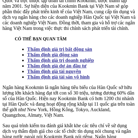
Quốc và trực thuộc tập đoàn tài chính Kookmin, được thành lập
năm 2001. Sự hiện diện của Kookmin Bank tại Việt Nam sẽ góp
phần thúc đẩy phát triển kinh tế của Việt Nam, cung cấp tín dụng và
dịch vụ ngân hàng cho các doanh nghiệp Hàn Quốc tại Việt Nam và
các doanh nghiệp Việt Nam. Đồng thời, tham gia và hỗ trợ các ngân
hàng Việt Nam trong việc thực thi chính sách phát triển tài chính.
CÓ THỂ BẠN QUAN TÂM
Thẩm định giá trị bất động sản
Thẩm định giá động sản
Thẩm định giá trị doanh nghiệp
Thẩm định giá dự án đầu tư
Thẩm định giá tài nguyên
Thẩm định giá tài sản vô hình
Ngân hàng Kookmin là ngân hàng tiêu biểu của Hàn Quốc sở hữu
lượng lớn khách hàng đạt tới con số 30 triệu, tương đương 60% dân
số của Hàn Quốc. Hiện nay Kookmin Bank có hơn 1200 chi nhánh
tại Hàn Quốc và đang hoạt động rộng khắp tại 11 quốc gia trên toàn
thế giới như New York, Hồng Kông, Tokyo, Auckland,
Quangzhou, Almaty, Việt Nam.
Sau quá trình kiểm tra đánh giá khắt khe các tiêu chí về sử dụng
dịch vụ thẩm định giá cho các tổ chức tín dụng nói chung và ngân
hàng nước ngoài nói Kookmin Bank nói riêng. Ngân hàng