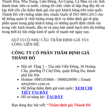
Thanh Hóa, Nha Trang, Lâm Đồng, An Giang, Cà Mau và các tỉnh
thành khác trên cả nước, chúng tôi chắc chắn sẽ đáp ứng đầy đủ và
kịp thời yêu cầu thẩm định giá của quý khách hàng trên toàn quốc.
Thành Đô với chứng nhận tiêu chuẩn Quốc tế ISO 9001:2015 cho
hệ thống quản lý chất lượng trong dịch vụ thẩm định giá sẽ góp
phần quan trọng giúp khách hàng có những quyết định chính xác
trong việc kinh doanh, đầu tư và mua bán minh bạch trên thị trường
trong thời kỳ hội nhập kinh tế quốc tế mạnh mẽ ngày nay.
QUÍ VỊ CÓ NHU CẦU THẨM ĐỊNH GIÁ VUI
LÒNG LIÊN HỆ:
CÔNG TY CỔ PHẦN THẨM ĐỊNH GIÁ
THÀNH ĐÔ
Hội sở: Tầng 5 – Tòa nhà Viễn Đông, 36 Hoàng
Cầu, phường Ô Chợ Dừa, quận Đống Đa, thành
phố Hà Nội
Hotline: 0985103666 – 0906020090 | | Email:
info@tdvc.com.vn
Hệ thống thẩm định giá toàn quốc:
XEM CHI
TIẾT TẠI ĐÂY
Hồ sơ năng lực:
TẠI ĐÂY
Bạn đang đọc bài viết:
“Thẩm định giá Thành Đô