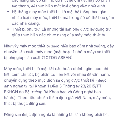
các năng lực cơ khí, nó do một số chi tiết hay bộ phận
tạo thành, để thực hiện một loại công việc nhất định.
Hệ thống máy móc thiết bị: Là một hệ thống bao gồm
nhiều loại máy móc, thiết bị mà trong đó có thể bao gồm
các nhà xưởng.
Thiết bị phụ trợ: Là những tài sản phụ được sử dụng trợ
giúp thực hiện các chức năng của máy móc thiết bị.
Như vậy máy móc thiết bị được hiểu bao gồm nhà xưởng, dây
chuyền sản xuất, máy móc (một hoặc 1 nhóm máy) và thiết
bị phụ giúp sản xuất (TCTDG ASEAN).
Máy móc, thiết bị là một kết cấu hoàn chỉnh, gồm các chi
tiết, cụm chi tiết, bộ phận có liên kết với nhau để vận hành,
chuyển động theo mục đích sử dụng được thiết kế（được
định nghĩa tại tại Khoản 1 Điều 3 Thông tư 23/2015/TT-
BKHCN do Bộ trưởng Bộ Khoa học và Công nghệ ban
hành.). Theo tiêu chuẩn thẩm định giá Việt Nam, máy móc,
thiết bị thuộc động sản.
Động sản được định nghĩa là những tài sản không phải bất