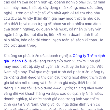
cao giá trị của doanh nghiệp, doanh nghiệp phải đầu tư mua
sắm máy móc, thiết bị, xây dựng nhà xưởng, mua các công
nghệ… trên cơ sở một số vốn nhất định để tài trợ cho nhu
cầu đầu tư. Vì vậy thẩm định giá máy móc thiết là nhu cầu
cần thiết bị và quan trọng để phục vụ cho nhiều mục đích
của doanh nghiệp, cơ quan Nhà nước, cá nhân để vay vốn
ngân hàng, thu hút đầu tư, liên kết kinh doanh, tính thuế,
bảo hiểm, báo cáo tài chính, hạch toán sổ sách kế toán…là
đặc biệt quan trọng.
Đi cùng sự phát triển của doanh nghiệp,
Công ty Thẩm định
giá Thành Đô
đã và đang cung cấp dịch vụ thẩm định giá
máy móc thiết bị, dây chuyền sản xuất uy tín hàng đầu Việt
Nam hiện nay. Trải qua một quá trình dài phát triển, công ty
đã khẳng định được vị thế dẫn đầu trong hoạt động thẩm định
giá tài sản nói chung và thẩm định giá máy, thiết bị nói
riêng. Chúng tôi đã tạo dựng được uy tín; thương hiệu vững
vàng đối với khách hàng và được các cơ quản lý Nhà nước,
doanh nghiệp, tổ chức đánh giá cao trong lĩnh vực thẩm
định giá tại Việt Nam. Cùng với đội ngũ thẩm định viên có
trình độ chuyên môn cao và bề dày kinh nghiệm trong lĩnh