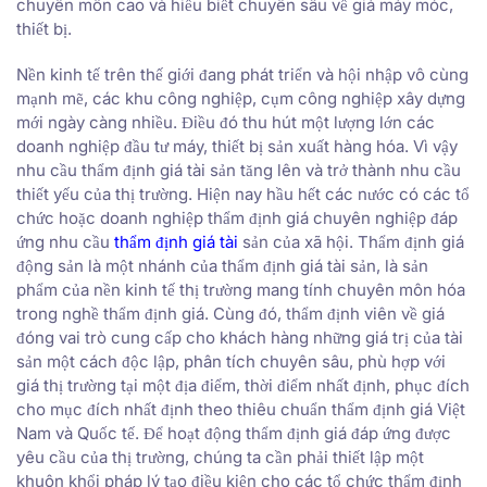
chuyên môn cao và hiểu biết chuyên sâu về giá máy móc,
thiết bị.
Nền kinh tế trên thế giới đang phát triển và hội nhập vô cùng
mạnh mẽ, các khu công nghiệp, cụm công nghiệp xây dựng
mới ngày càng nhiều. Điều đó thu hút một lượng lớn các
doanh nghiệp đầu tư máy, thiết bị sản xuất hàng hóa. Vì vậy
nhu cầu thẩm định giá tài sản tăng lên và trở thành nhu cầu
thiết yếu của thị trường. Hiện nay hầu hết các nước có các tổ
chức hoặc doanh nghiệp thẩm định giá chuyên nghiệp đáp
ứng nhu cầu
thẩm định giá tài
sản của xã hội. Thẩm định giá
động sản là một nhánh của thẩm định giá tài sản, là sản
phẩm của nền kinh tế thị trường mang tính chuyên môn hóa
trong nghề thẩm định giá. Cùng đó, thẩm định viên về giá
đóng vai trò cung cấp cho khách hàng những giá trị của tài
sản một cách độc lập, phân tích chuyên sâu, phù hợp với
giá thị trường tại một địa điểm, thời điểm nhất định, phục đích
cho mục đích nhất định theo thiêu chuẩn thẩm định giá Việt
Nam và Quốc tế. Để hoạt động thẩm định giá đáp ứng được
yêu cầu của thị trường, chúng ta cần phải thiết lập một
khuôn khổi pháp lý tạo điều kiện cho các tổ chức thẩm định