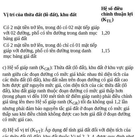
Hệ số điều
chỉnh thuận lợi
Vị trí của thửa đất (lô đất), khu đất
(K
)
TL
Có 2 mặt tiền trở lên, trong đó có 02 mặt tiếp giáp
với 02 đường, phố có tên đường trong danh mục
1,20
bảng giá đất
Có 2 mặt tiền trở lên, trong đó chỉ có 01 mặt tiếp
giáp với đường, phố có tên đường trong danh
1,15
mục bảng giá đất
c) Hệ số giáp ranh (K
): Thửa đất (lô đất), khu đất ở khu vực giáp
GR
ranh giữa các đoạn đường có mức giá khác nhau thì diện tích của
các thửa đất (lô đất), khu đất nằm trên đoạn đường có giá đất cao
hơn được giữ nguyên mức giá, còn diện tích của các thửa đất (lô
đất), khu đất giáp ranh thuộc đoạn đường có mức giá thấp hơn
(trong phạm vi đến 100 mét tính từ điểm giáp ranh) phải điều chỉnh
giá tăng lên theo Hệ số giáp ranh (K
) tối đa không quá 1,2 lần
GR
nhưng phải đảm bảo nguyên tắc giá đất ở đoạn đường có mức giá
thấp sau khi điều chỉnh không được cao hơn giá đất ở đoạn đường
có mức giá cao.
d) Hệ số vị trí (K
): Áp dụng để tính giá đất đối với diện tích của
VT
các thửa đất (lô đất), khu đất thuộc Vị trí 2, 3, 4, được quy định như