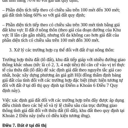
đất tính bằng 70% so với giá đất quy định;
– Phần diện tích tiếp theo có chiều sâu trên 100 mét đến 300 mét;
giá đất tính bằng 60% so với giá đất quy định;
– Phần diện tích tiếp theo có chiều sâu trên 300 mét tính bằng giá
đất khu vực II đất ở nông thôn (theo giá của đoạn đường của Khu
vực II lân cận gần nhất), nhưng tối đa không cao hơn giá đất của
phần diện tích có chiều sâu trên 100 mét đến 300 mét.
Xử lý các trường hợp cụ thể đối với đất ở tại nông thôn:
Trường hợp thửa đất (lô đất), khu đất tiếp giáp với nhiều đường giao
thông khác nhau (tức là có 2, 3, 4 mặt tiền) thì căn cứ vào vị trí thực
tế của thửa đất (lô đất) để xác định giá đất theo nguyên tắc giá cao
nhất, hoặc xây dựng phương án giá gửi Hội đồng thẩm định bảng
giá đất của tỉnh đối với các trường hợp đặc biệt (thực hiện tương tự
đối với đất ở tại đô thị quy định tại Điểm a Khoản 6 Điều 7 Quy
định này).
Việc xác định giá đất đối với các trường hợp trên đây được áp dụng
điều chỉnh theo các hệ số và tỷ lệ chiều sâu của trục đường giao
thông tính giá đất đối với thửa đất (lô đất), khu đất theo quy định tại
Khoản 2 Điều này (nếu có điều kiện tương ứng).
Điều 7. Đất ở tại đô thị