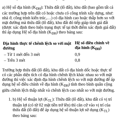
a) Hệ số địa hình (K
): Thửa đất (lô đất), khu đất (bao gồm tất cả
ĐH
các trường hợp trên đất có hoặc chưa có công trình xây dựng, như:
nhà ở, công trình kiến trúc,…) có địa hình cao hoặc thấp hơn so với
mặt đường mà thửa đất (lô đất), khu đất đó tiếp giáp tính giá đất
(được xác định theo hiện trạng thực tế tại thời điểm xác định giá đất)
thì áp dụng Hệ số địa hình (K
) theo bảng sau:
ĐH
Hệ số điều chỉnh về
Địa hình thực tế chênh lệch so với mặt
địa hình (K
)
đường
ĐH
– Từ 1 mét đến 3 mét
0,9
– Trên 3 mét
0,8
Trường hợp thửa đất (lô đất), khu đất có địa hình dốc hoặc thực tế
có các phần diện tích có địa hình chênh lệch khác nhau so với mặt
đường thì việc xác định địa hình chênh lệch so với mặt đường để áp
dụng hệ số điều chỉnh về địa hình (K
) tính theo bình quân cộng
ĐH
giữa chênh lệch thấp nhất và chênh lệch cao nhất so với mặt đường.
b) Hệ số thuận lợi (K
): Thửa đất (lô đất), khu đất có vị trí
TL
thuận lợi (có từ 02 mặt tiền trở lên) thì căn cứ vào vị trí của
thửa đất (lô đất) để áp dụng hệ số thuận lợi sử dụng (K
)
TL
theo bảng sau: