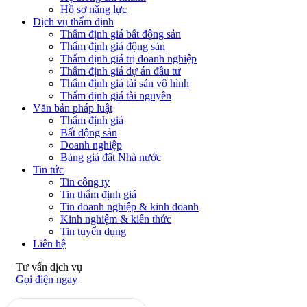
Hồ sơ năng lực
Dịch vụ thẩm định
Thẩm định giá bất động sản
Thẩm định giá động sản
Thẩm định giá trị doanh nghiệp
Thẩm định giá dự án đầu tư
Thẩm định giá tài sản vô hình
Thẩm định giá tài nguyên
Văn bản pháp luật
Thẩm định giá
Bất động sản
Doanh nghiệp
Bảng giá đất Nhà nước
Tin tức
Tin công ty
Tin thẩm định giá
Tin doanh nghiệp & kinh doanh
Kinh nghiệm & kiến thức
Tin tuyển dụng
Liên hệ
Tư vấn dịch vụ
Gọi điện ngay