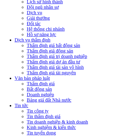
Lịch sử hình thành
Đội ngũ nhân sự
Dịch vụ
Giải thưởng
Đối tác
Hệ thống chi nhánh
Hồ sơ năng lực
Dịch vụ thẩm định
Thẩm định giá bất động sản
Thẩm định giá động sản
Thẩm định giá trị doanh nghiệp
Thẩm định giá dự án đầu tư
Thẩm định giá tài sản vô hình
Thẩm định giá tài nguyên
Văn bản pháp luật
Thẩm định giá
Bất động sản
Doanh nghiệp
Bảng giá đất Nhà nước
Tin tức
Tin công ty
Tin thẩm định giá
Tin doanh nghiệp & kinh doanh
Kinh nghiệm & kiến thức
Tin tuyển dụng