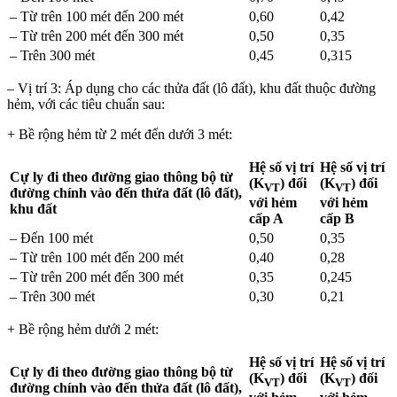
– Từ trên 100 mét đến 200 mét
0,60
0,42
– Từ trên 200 mét đến 300 mét
0,50
0,35
– Trên 300 mét
0,45
0,315
– Vị trí 3: Áp dụng cho các thửa đất (lô đất), khu đất thuộc đường
hẻm, với các tiêu chuẩn sau:
+ Bề rộng hẻm từ 2 mét đến dưới 3 mét:
Hệ số vị trí
Hệ số vị trí
Cự ly đi theo
đường giao thông bộ từ
(K
) đối
(K
) đối
VT
VT
đường chính vào đến thửa đất (lô đất),
với hẻm
với hẻm
khu đất
cấp A
cấp B
– Đến 100 mét
0,50
0,35
– Từ trên 100 mét đến 200 mét
0,40
0,28
– Từ trên 200 mét đến 300 mét
0,35
0,245
– Trên 300 mét
0,30
0,21
+ Bề rộng hẻm dưới 2 mét:
Hệ số vị trí
Hệ số vị trí
Cự ly đi theo
đường giao thông bộ từ
(K
) đối
(K
) đối
VT
VT
đường chính vào đến thửa đất (lô đất),