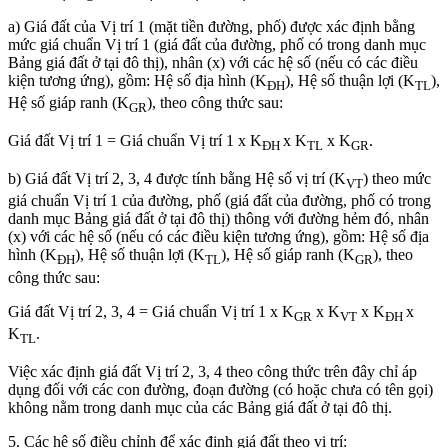
a) Giá đất của Vị trí 1 (mặt tiền đường, phố) được xác định bằng
mức giá chuẩn Vị trí 1 (giá đất của đường, phố có trong danh mục
Bảng giá đất ở tại đô thị), nhân (x) với các hệ số (nếu có các điều
kiện tương ứng), gồm: Hệ số địa hình (K
), Hệ số thuận lợi (K
),
ĐH
TL
Hệ số giáp ranh (K
), theo công thức sau:
GR
Giá đất Vị trí 1 = Giá chuẩn Vị trí 1 x K
x K
x K
.
ĐH
TL
GR
b) Giá đất Vị trí 2, 3, 4 được tính bằng Hệ số vị trí (K
) theo mức
VT
giá chuẩn Vị trí 1 của đường, phố (giá đất của đường, phố có trong
danh mục Bảng giá đất ở tại đô thị) thông với đường hẻm đó, nhân
(x) với các hệ số (nếu có các điều kiện tương ứng), gồm: Hệ số địa
hình (K
), Hệ số thuận lợi (K
), Hệ số giáp ranh (K
), theo
ĐH
TL
GR
công thức sau:
Giá đất Vị trí 2, 3, 4 = Giá chuẩn Vị trí 1 x K
x K
x K
x
GR
VT
ĐH
K
.
TL
Việc xác định giá đất Vị trí 2, 3, 4 theo công thức trên đây chỉ áp
dụng đối với các con đường, đoạn đường (có hoặc chưa có tên gọi)
không nằm trong danh mục của các Bảng giá đất ở tại đô thị.
5. Các hệ số điều chỉnh để xác định giá đất theo vị trí: