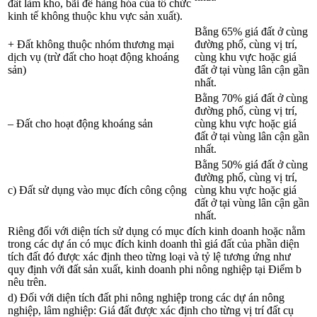
đất làm kho, bãi để hàng hóa của tổ chức
kinh tế không thuộc khu vực sản xuất).
Bằng 65% giá đất ở cùng
+ Đất không thuộc nhóm thương mại
đường phố, cùng vị trí,
dịch vụ (trừ đất cho hoạt động khoáng
cùng khu vực hoặc giá
sản)
đất ở tại vùng lân cận gần
nhất.
Bằng 70% giá đất ở cùng
đường phố, cùng vị trí,
– Đất cho hoạt động khoáng sản
cùng khu vực hoặc giá
đất ở tại vùng lân cận gần
nhất.
Bằng 50% giá đất ở cùng
đường phố, cùng vị trí,
c) Đất sử dụng vào mục đích công cộng
cùng khu vực hoặc giá
đất ở tại vùng lân cận gần
nhất.
Riêng đối với diện tích sử dụng có mục đích kinh doanh hoặc nằm
trong các dự án có mục đích kinh doanh thì giá đất của phần diện
tích đất đó được xác định theo từng loại và tỷ lệ tương ứng như
quy định với đất sản xuất, kinh doanh phi nông nghiệp tại Điểm b
nêu trên.
d) Đối với diện tích đất phi nông nghiệp trong các dự án nông
nghiệp, lâm nghiệp: Giá đất được xác định cho từng vị trí đất cụ