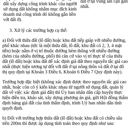
đất ở tại vùng lân cận gần
đất xây dựng công trình khác của người
nhất.
sử dụng đất không nhằm mục đích kinh
doanh mà công trình đó không gắn liền
với đất ở).
Xử lý các trường hợp cụ thể:
a) Đối với thửa đất (lô đất) hoặc khu đất tiếp giáp với nhiều đường,
phố khác nhau (tức là một thửa đất, lô đất, khu đất có 2, 3, 4 mặt
tiền) hoặc nằm ở vị trí thuộc đường hẻm thông với nhiều đường
(hẻm của nhiều đường, phố) thì căn cứ vào vị trí thực tế của thửa
đất (lô đất) hoặc khu đất để xác định giá đất theo nguyên tắc giá cao
nhất (thực hiện tương tự đối với đất ở tại nông thôn và đất ở tại đô
thị quy định tại Khoản 3 Điều 6, Khoản 6 Điều 7 Quy định này).
Trường hợp đặc biệt (không xác định được theo nguyên tắc giá cao
nhất, hoặc còn có ý kiến khác nhau từ người sử dụng đất, quản lý
đất về việc xác định giá đất) thì Ủy ban nhân dân cấp huyện thực
hiện điều tra, khảo sát, xây dựng phương án giá, gửi Hội đồng thẩm
định bảng giá đất của tỉnh thẩm định, trình Uỷ ban nhân dân tỉnh
quyết định.
b) Đối với trường hợp thửa đất (lô đất) hoặc khu đất có chiều sâu
trên 200m thì được áp dụng tính toán theo quy định như sau: