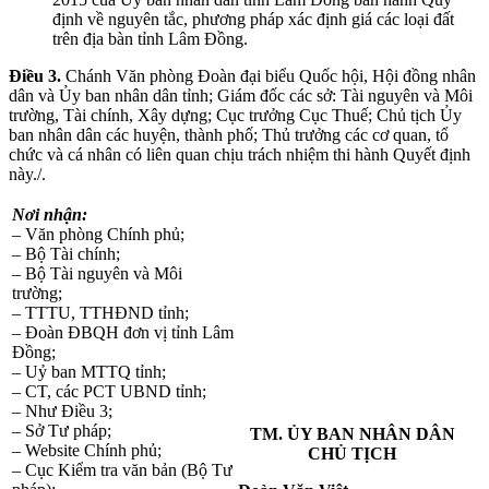
định về nguyên tắc, phương pháp xác định giá các loại đất
trên địa bàn tỉnh Lâm Đồng.
Điều 3.
Chánh Văn phòng Đoàn đại biểu Quốc hội, Hội đồng nhân
dân và Ủy ban nhân dân tỉnh; Giám đốc các sở: Tài nguyên và Môi
trường, Tài chính, Xây dựng; Cục trưởng Cục Thuế; Chủ tịch Ủy
ban nhân dân các huyện, thành phố; Thủ trưởng các cơ quan, tổ
chức và cá nhân có liên quan chịu trách nhiệm thi hành Quyết định
này./.
Nơi nhận:
– Văn phòng Chính phủ;
– Bộ Tài chính;
– Bộ Tài nguyên và Môi
trường;
– TTTU, TTHĐND tỉnh;
– Đoàn ĐBQH đơn vị tỉnh Lâm
Đồng;
– Uỷ ban MTTQ tỉnh;
– CT, các PCT UBND tỉnh;
– Như Điều 3;
– Sở Tư pháp;
TM. ỦY BAN NHÂN DÂN
– Website Chính phủ;
CHỦ TỊCH
– Cục Kiểm tra văn bản (Bộ Tư