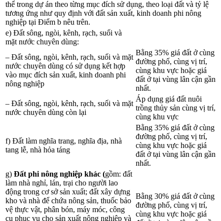
thể trong dự án theo từng mục đích sử dụng, theo loại đất và tỷ lệ
tương ứng như quy định với đất sản xuất, kinh doanh phi nông
nghiệp tại Điểm b nêu trên.
e) Đất sông, ngòi, kênh, rạch, suối và
mặt nước chuyên dùng:
Bằng 35% giá đất ở cùng
– Đất sông, ngòi, kênh, rạch, suối và mặt
đường phố, cùng vị trí,
nước chuyên dùng có sử dụng kết hợp
cùng khu vực hoặc giá
vào mục đích sản xuất, kinh doanh phi
đất ở tại vùng lân cận gần
nông nghiệp
nhất.
Áp dụng giá đất nuôi
– Đất sông, ngòi, kênh, rạch, suối và mặt
trồng thủy sản cùng vị trí,
nước chuyên dùng còn lại
cùng khu vực
Bằng 35% giá đất ở cùng
đường phố, cùng vị trí,
f) Đất làm nghĩa trang, nghĩa địa, nhà
cùng khu vực hoặc giá
tang lễ, nhà hỏa táng
đất ở tại vùng lân cận gần
nhất.
g)
Đất phi nông nghiệp khác (
gồm: đất
làm nhà nghỉ, lán, trại cho người lao
động trong cơ sở sản xuất; đất xây dựng
Bằng 30% giá đất ở cùng
kho và nhà để chứa nông sản, thuốc bảo
đường phố, cùng vị trí,
vệ thực vật, phân bón, máy móc, công
cùng khu vực hoặc giá
cụ phục vụ cho sản xuất nông nghiệp và