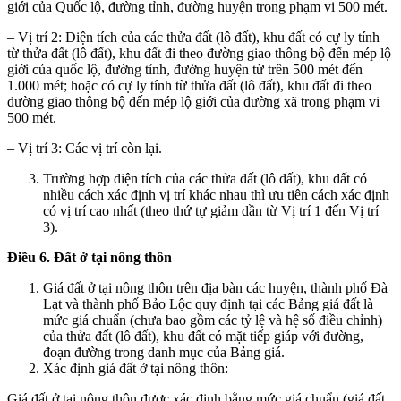
giới của Quốc lộ, đường tỉnh, đường huyện trong phạm vi 500 mét.
– Vị trí 2: Diện tích của các thửa đất (lô đất), khu đất có cự ly tính
từ thửa đất (lô đất), khu đất đi theo đường giao thông bộ đến mép lộ
giới của quốc lộ, đường tỉnh, đường huyện từ trên 500 mét đến
1.000 mét; hoặc có cự ly tính từ thửa đất (lô đất), khu đất đi theo
đường giao thông bộ đến mép lộ giới của đường xã trong phạm vi
500 mét.
– Vị trí 3: Các vị trí còn lại.
Trường hợp diện tích của các thửa đất (lô đất), khu đất có
nhiều cách xác định vị trí khác nhau thì ưu tiên cách xác định
có vị trí cao nhất (theo thứ tự giảm dần từ Vị trí 1 đến Vị trí
3).
Điều 6. Đất ở tại nông thôn
Giá đất ở tại nông thôn trên địa bàn các huyện, thành phố Đà
Lạt và thành phố Bảo Lộc quy định tại các Bảng giá đất là
mức giá chuẩn (chưa bao gồm các tỷ lệ và hệ số điều chỉnh)
của thửa đất (lô đất), khu đất có mặt tiếp giáp với đường,
đoạn đường trong danh mục của Bảng giá.
Xác định giá đất ở tại nông thôn:
Giá đất ở tại nông thôn được xác định bằng mức giá chuẩn (giá đất