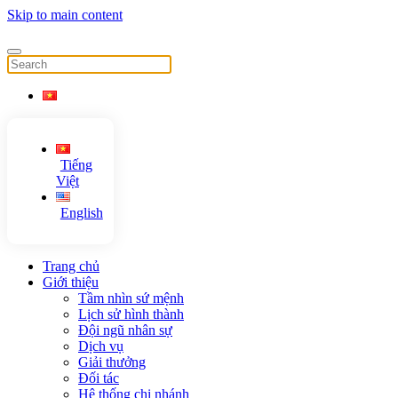
Skip to main content
Tiếng
Việt
English
Trang chủ
Giới thiệu
Tầm nhìn sứ mệnh
Lịch sử hình thành
Đội ngũ nhân sự
Dịch vụ
Giải thưởng
Đối tác
Hệ thống chi nhánh