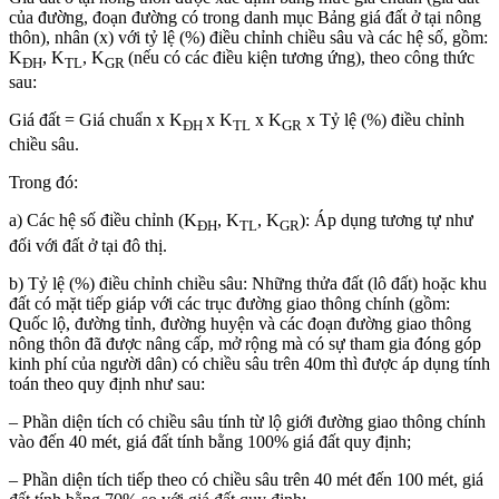
của đường, đoạn đường có trong danh mục Bảng giá đất ở tại nông
thôn), nhân (x) với tỷ lệ (%) điều chỉnh chiều sâu và các hệ số, gồm:
K
, K
, K
(nếu có các điều kiện tương ứng), theo công thức
ĐH
TL
GR
sau:
Giá đất = Giá chuẩn x K
x K
x K
x Tỷ lệ (%) điều chỉnh
ĐH
TL
GR
chiều sâu.
Trong đó:
a) Các hệ số điều chỉnh (K
, K
, K
): Áp dụng tương tự như
ĐH
TL
GR
đối với đất ở tại đô thị.
b) Tỷ lệ (%) điều chỉnh chiều sâu: Những thửa đất (lô đất) hoặc khu
đất có mặt tiếp giáp với các trục đường giao thông chính (gồm:
Quốc lộ, đường tỉnh, đường huyện và các đoạn đường giao thông
nông thôn đã được nâng cấp, mở rộng mà có sự tham gia đóng góp
kinh phí của người dân) có chiều sâu trên 40m thì được áp dụng tính
toán theo quy định như sau:
– Phần diện tích có chiều sâu tính từ lộ giới đường giao thông chính
vào đến 40 mét, giá đất tính bằng 100% giá đất quy định;
– Phần diện tích tiếp theo có chiều sâu trên 40 mét đến 100 mét, giá