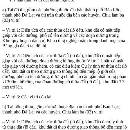
a) Tại đô thị, gồm các phường thuộc địa bàn thành phố Bảo Lộc,
thành phố Đà Lạt và thị trấn thuộc địa bàn các huyện. Chia làm ba
(03) vị trí:
– Vị trí 1: Diện tích của các thửa đất (lô đất), khu đất có mặt tiếp
giáp với các đường, phố có tên đường và các đoạn đường trong
Khu quy hoạch dân cư, Khu công nghiệp nằm trong danh mục của
Bảng giá đất ở tại đô thị.
– Vị trí 2: Diện tích của các thửa đất (lô đất), khu đất có mặt tiếp
giáp với các đường, đoạn đường không thuộc Vị trí 1 hoặc có mặt
tiếp giáp với đường hẻm, có các điều kiện: Cự ly tính từ thửa đất (lô
đất), khu đất đi theo đường giao thông bộ đến mép lộ giới của
đường, phố có tên đường, đường chính lân cận gần nhất trong phạm
vi 300m; bề rộng của đoạn đường có thửa đất (lô đất), khu đất từ 3
mét trở lên.
– Vị trí 3: Các vị trí còn lại.
b) Tại nông thôn, gồm các xã thuộc địa bàn thành phố Bảo Lộc,
thành phố Đà Lạt và các huyện. Chia làm ba (03) vị trí:
– Vị trí 1: Diện tích của các thửa đất (lô đất), khu đất có cự ly tính
từ thửa đất (lô đất), khu đất đi theo đường giao thông bộ đến mép lộ