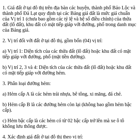
1. Giá đất ở tại đô thị trên địa bàn các huyện, thành phố Bảo Lộc và
thành phố Đà Lạt quy định tại các Bảng giá đất là mức giá chuẩn
của Vị trí 1 (chưa bao gồm các tỷ lệ và hệ số điều chỉnh) của thửa
đất (lô đất), khu đất có mặt tiếp giáp với đường, phố trong danh mục
của Bảng giá.
2. Vị trí đối với đất ở tại đô thị, gồm bốn (04) vị trí:
a) Vị trí 1: Diện tích của các thửa đất (lô đất) hoặc khu đất có mặt
tiếp giáp với đường, phố (mặt tiền đường).
b) Vị trí 2, 3 và 4: Diện tích của các thửa đất (lô đất) hoặc khu đất
có mặt tiếp giáp với đường hẻm.
3. Phân loại đường hẻm:
a) Hẻm cấp A là các hẻm trải nhựa, bê tông, xi măng, đá chẻ.
b) Hẻm cấp B là các đường hẻm còn lại (không bao gồm hẻm bậc
cấp).
c) Hẻm bậc cấp là các hẻm có từ 02 bậc cấp trở lên mà xe ô tô
không lưu thông được.
4. Xác định giá đất ở tại đô thị theo vị trí: