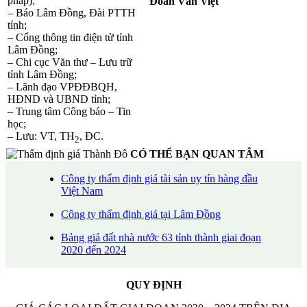
pháp);
Đoàn Văn Việt
– Báo Lâm Đồng, Đài PTTH
tỉnh;
– Cổng thông tin điện tử tỉnh
Lâm Đồng;
– Chi cục Văn thư – Lưu trữ
tỉnh Lâm Đồng;
– Lãnh đạo VPĐĐBQH,
HĐND và UBND tỉnh;
– Trung tâm Công báo – Tin
học;
– Lưu: VT, TH
, ĐC.
2
CÓ THỂ BẠN QUAN TÂM
Công ty thẩm định giá tài sản uy tín hàng đầu
Việt Nam
Công ty thẩm định giá tại Lâm Đồng
Bảng giá đất nhà nước 63 tỉnh thành giai đoạn
2020 đến 2024
QUY ĐỊNH