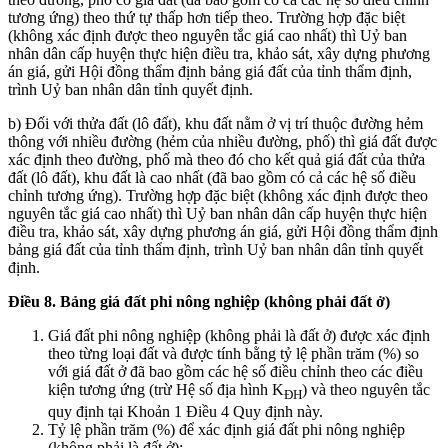
tương ứng) theo thứ tự thấp hơn tiếp theo. Trường hợp đặc biệt
(không xác định được theo nguyên tắc giá cao nhất) thì Uỷ ban
nhân dân cấp huyện thực hiện điều tra, khảo sát, xây dựng phương
án giá, gửi Hội đồng thẩm định bảng giá đất của tỉnh thẩm định,
trình Uỷ ban nhân dân tỉnh quyết định.
b) Đối với thửa đất (lô đất), khu đất nằm ở vị trí thuộc đường hẻm
thông với nhiều đường (hẻm của nhiều đường, phố) thì giá đất được
xác định theo đường, phố mà theo đó cho kết quả giá đất của thửa
đất (lô đất), khu đất là cao nhất (đã bao gồm có cả các hệ số điều
chỉnh tương ứng). Trường hợp đặc biệt (không xác định được theo
nguyên tắc giá cao nhất) thì Uỷ ban nhân dân cấp huyện thực hiện
điều tra, khảo sát, xây dựng phương án giá, gửi Hội đồng thẩm định
bảng giá đất của tỉnh thẩm định, trình Uỷ ban nhân dân tỉnh quyết
định.
Điều 8. Bảng giá đất phi nông nghiệp (không phải đất ở)
Giá đất phi nông nghiệp (không phải là đất ở) được xác định
theo từng loại đất và được tính bằng tỷ lệ phần trăm (%) so
với giá đất ở đã bao gồm các hệ số điều chỉnh theo các điều
kiện tương ứng (trừ Hệ số địa hình K
) và theo nguyên tắc
ĐH
quy định tại Khoản 1 Điều 4 Quy định này.
Tỷ lệ phần trăm (%) để xác định giá đất phi nông nghiệp
(không phải là đất ở):