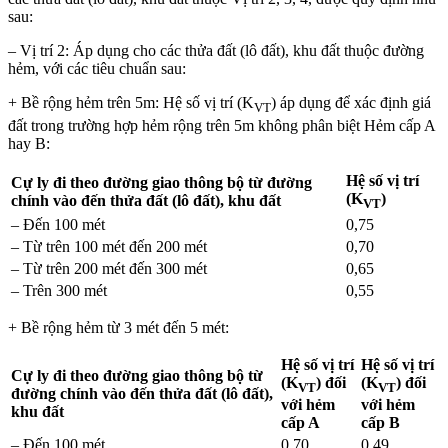
sau:
– Vị trí 2: Áp dụng cho các thửa đất (lô đất), khu đất thuộc đường
hẻm, với các tiêu chuẩn sau:
+ Bề rộng hẻm trên 5m: Hệ số vị trí (K
) áp dụng để xác định giá
VT
đất trong trường hợp hẻm rộng trên 5m không phân biệt Hẻm cấp A
hay B:
Hệ số vị trí
Cự ly đi theo
đường giao thông bộ từ đường
(K
)
chính vào đến thửa đất (lô đất), khu đất
VT
– Đến 100 mét
0,75
– Từ trên 100 mét đến 200 mét
0,70
– Từ trên 200 mét đến 300 mét
0,65
– Trên 300 mét
0,55
+ Bề rộng hẻm từ 3 mét đến 5 mét:
Hệ số vị trí
Hệ số vị trí
Cự ly đi theo
đường giao thông bộ từ
(K
) đối
(K
) đối
VT
VT
đường chính vào đến thửa đất (lô đất),
với hẻm
với hẻm
khu đất
cấp A
cấp B
– Đến 100 mét
0,70
0,49