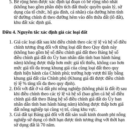
Bề rộng hẻm được xác định tại đoạn có bề rộng nhỏ nhất
(không bao gồm phần diện tích đất thuộc quyền quản lý, sử
dụng của tổ chức, hộ gia đình, cá nhân) của đường hẻm tính
từ đường chính đi theo đường hẻm vào đến thửa đất (lô đất),
khu đất xác định giá.
Điều 4. Nguyên tắc xác định giá các loại đất
Giá các loại đất sau khi điều chỉnh theo các tỷ lệ và hệ số điều
chỉnh tương ứng đối với từng loại đất theo Quy định này
(không bao gồm hệ số điều chỉnh giá đất theo Bảng hệ số
điều chỉnh giá đất do Ủy ban nhân dân tỉnh ban hành hàng
năm) không được thấp hơn mức giá tối thiểu, không cao hơn
mức giá tối đa trong khung giá của cùng loại đất theo quy
định hiện hành của Chính phủ; trường hợp vượt thì lấy bằng
khung giá đất của Chính phủ (Khung giá đã được điều chỉnh
tỷ lệ % tăng tối đa theo quy định).
Đối với đất ở và đất phi nông nghiệp (không phải là đất ở) sau
khi điều chỉnh theo các tỷ lệ và hệ số (bao gồm cả hệ số điều
chỉnh giá đất theo Bảng hệ số điều chỉnh giá đất do Ủy ban
nhân dân tỉnh ban hành hàng năm) không được thấp hơn giá
đất nông nghiệp tại cùng vị trí, cùng khu vực.
Giá đất tại Bảng giá đối với đất sản xuất kinh doanh phi nông
nghiệp sử dụng có thời hạn được tính tương ứng với thời hạn
sử dụng đất là 70 năm.