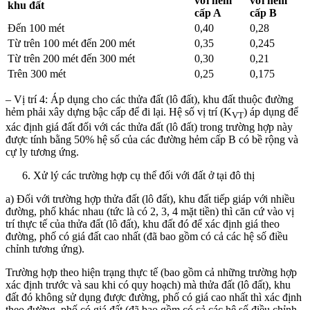
với hẻm
với hẻm
khu đất
cấp A
cấp B
Đến 100 mét
0,40
0,28
Từ trên 100 mét đến 200 mét
0,35
0,245
Từ trên 200 mét đến 300 mét
0,30
0,21
Trên 300 mét
0,25
0,175
– Vị trí 4: Áp dụng cho các thửa đất (lô đất), khu đất thuộc đường
hẻm phải xây dựng bậc cấp để đi lại. Hệ số vị trí (K
) áp dụng để
VT
xác định giá đất đối với các thửa đất (lô đất) trong trường hợp này
được tính bằng 50% hệ số của các đường hẻm cấp B có bề rộng và
cự ly tương ứng.
Xử lý các trường hợp cụ thể đối với đất ở tại đô thị
a) Đối với trường hợp thửa đất (lô đất), khu đất tiếp giáp với nhiều
đường, phố khác nhau (tức là có 2, 3, 4 mặt tiền) thì căn cứ vào vị
trí thực tế của thửa đất (lô đất), khu đất đó để xác định giá theo
đường, phố có giá đất cao nhất (đã bao gồm có cả các hệ số điều
chỉnh tương ứng).
Trường hợp theo hiện trạng thực tế (bao gồm cả những trường hợp
xác định trước và sau khi có quy hoạch) mà thửa đất (lô đất), khu
đất đó không sử dụng được đường, phố có giá cao nhất thì xác định
theo đường, phố có giá đất (đã bao gồm có cả các hệ số điều chỉnh