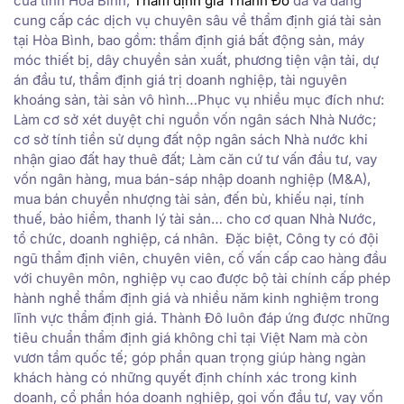
của tỉnh Hòa Bình,
Thẩm định giá Thành Đô
đã và đang
cung cấp các dịch vụ chuyên sâu về thẩm định giá tài sản
tại Hòa Bình, bao gồm: thẩm định giá bất động sản, máy
móc thiết bị, dây chuyền sản xuất, phương tiện vận tải, dự
án đầu tư, thẩm định giá trị doanh nghiệp, tài nguyên
khoáng sản, tài sản vô hình…Phục vụ nhiều mục đích như:
Làm cơ sở xét duyệt chi nguồn vốn ngân sách Nhà Nước;
cơ sở tính tiền sử dụng đất nộp ngân sách Nhà nước khi
nhận giao đất hay thuê đất; Làm căn cứ tư vấn đầu tư, vay
vốn ngân hàng, mua bán-sáp nhập doanh nghiệp (M&A),
mua bán chuyển nhượng tài sản, đến bù, khiếu nại, tính
thuế, bảo hiểm, thanh lý tài sản… cho cơ quan Nhà Nước,
tổ chức, doanh nghiệp, cá nhân. Đặc biệt, Công ty có đội
ngũ thẩm định viên, chuyên viên, cố vấn cấp cao hàng đầu
với chuyên môn, nghiệp vụ cao được bộ tài chính cấp phép
hành nghề thẩm định giá và nhiều năm kinh nghiệm trong
lĩnh vực thẩm định giá. Thành Đô luôn đáp ứng được những
tiêu chuẩn thẩm định giá không chỉ tại Việt Nam mà còn
vươn tầm quốc tế; góp phần quan trọng giúp hàng ngàn
khách hàng có những quyết định chính xác trong kinh
doanh, cổ phần hóa doanh nghiệp, gọi vốn đầu tư, vay vốn