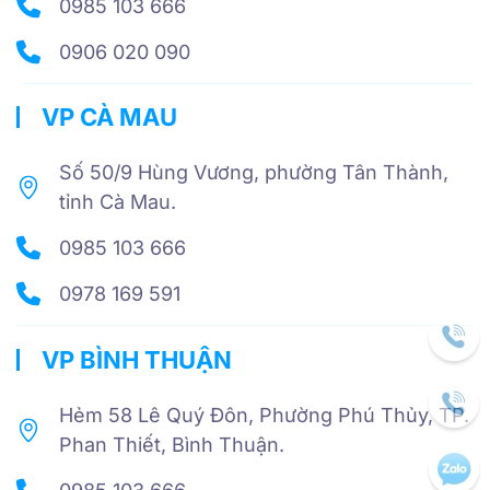
0985 103 666
0906 020 090
VP CÀ MAU
Số 50/9 Hùng Vương, phường Tân Thành,
tỉnh Cà Mau.
0985 103 666
0978 169 591
VP BÌNH THUẬN
Hẻm 58 Lê Quý Đôn, Phường Phú Thủy, TP.
Phan Thiết, Bình Thuận.