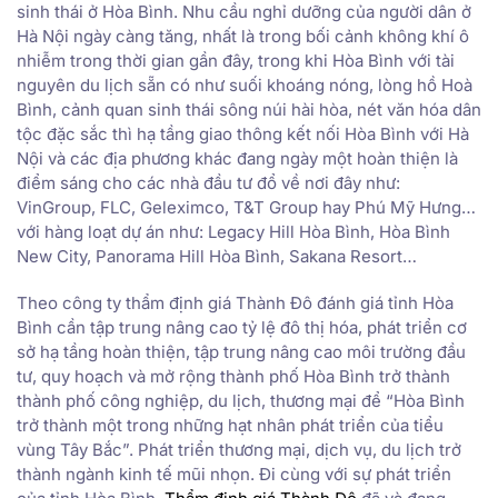
sinh thái ở Hòa Bình. Nhu cầu nghỉ dưỡng của người dân ở
Hà Nội ngày càng tăng, nhất là trong bối cảnh không khí ô
nhiễm trong thời gian gần đây, trong khi Hòa Bình với tài
nguyên du lịch sẵn có như suối khoáng nóng, lòng hồ Hoà
Bình, cảnh quan sinh thái sông núi hài hòa, nét văn hóa dân
tộc đặc sắc thì hạ tầng giao thông kết nối Hòa Bình với Hà
Nội và các địa phương khác đang ngày một hoàn thiện là
điểm sáng cho các nhà đầu tư đổ về nơi đây như:
VinGroup, FLC, Geleximco, T&T Group hay Phú Mỹ Hưng…
với hàng loạt dự án như: Legacy Hill Hòa Bình, Hòa Bình
New City, Panorama Hill Hòa Bình, Sakana Resort…
Theo công ty thẩm định giá Thành Đô đánh giá tỉnh Hòa
Bình cần tập trung nâng cao tỷ lệ đô thị hóa, phát triển cơ
sở hạ tầng hoàn thiện, tập trung nâng cao môi trường đầu
tư, quy hoạch và mở rộng thành phố Hòa Bình trở thành
thành phố công nghiệp, du lịch, thương mại để “Hòa Bình
trở thành một trong những hạt nhân phát triển của tiểu
vùng Tây Bắc”. Phát triển thương mại, dịch vụ, du lịch trở
thành ngành kinh tế mũi nhọn. Đi cùng với sự phát triển