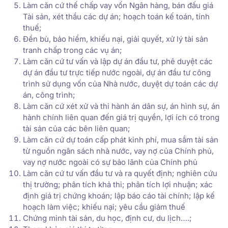
Làm căn cứ thế chấp vay vốn Ngân hàng, bán đấu giá
Tài sản, xét thầu các dự án; hoạch toán kế toán, tính
thuế;
Đền bù, bảo hiểm, khiếu nại, giải quyết, xử lý tài sản
tranh chấp trong các vụ án;
Làm căn cứ tư vấn và lập dự án đầu tư, phê duyệt các
dự án đầu tư trực tiếp nước ngoài, dự án đầu tư công
trình sử dụng vốn của Nhà nước, duyệt dự toán các dự
án, công trình;
Làm căn cứ xét xử và thi hành án dân sự, án hình sự, án
hành chính liên quan đến giá trị quyền, lợi ích có trong
tài sản của các bên liên quan;
Làm căn cứ dự toán cấp phát kinh phí, mua sắm tài sản
từ nguồn ngân sách nhà nước, vay nợ của Chính phủ,
vay nợ nước ngoài có sự bảo lãnh của Chính phủ
Làm căn cứ tư vấn đầu tư và ra quyết định; nghiên cứu
thị trường; phân tích khả thi; phân tích lợi nhuận; xác
định giá trị chứng khoán; lập báo cáo tài chính; lập kế
hoạch làm việc; khiếu nại; yêu cầu giảm thuế
Chứng minh tài sản, du học, định cư, du lịch….;