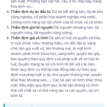
sản xuất; Phương tiện vận tải: Tàu, ô tô, máy bay, hàng
hóa dịch vụ…
Thẩm định dự án đầu tư
: Dự án bất động sản, dự án khu
công nghiệp, cổ phần hóa doanh nghiệp nhà nước,
chứng minh năng lực tài chính của tổ chức và cá nhân;
Thẩm định giá tài nguyên
:Tài nguyên khoáng sản, tài
nguyên rừng, tài nguyên năng lượng.
Thẩm định giá vô hình
:Tài sản trí tuệ và quyền sở hữu
trí tuệ (nhãn hiệu, thương hiệu, chỉ dẫn địa lý, sáng
chế, tên gọi xuất xứ, tên thương mại, bí mật kinh
doanh, phát minh khoa học, sáng kiến, quyền tác giả,
bản quyền) theo quy định của pháp luật về sở hữu trí
tuệ; Quyền mang lại lợi ích kinh tế đối với các bên
được quy định cụ thể tại hợp đồng dân sự theo quy
định của pháp luật ví dụ như quyền thương mại, quyền
khai thác khoáng sản,…; Các tài sản vô hình khác thỏa
mãn điều kiện quy định sau: là tài sản không có hình
thái vật chất và có khả năng tạo ra các quyền, lợi ích
kinh tế.