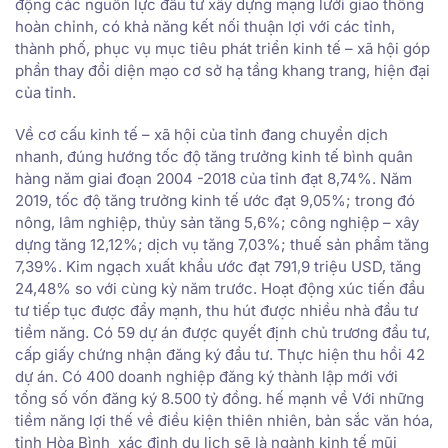
động các nguồn lực đầu tư xây dựng mạng lưới giao thông
hoàn chỉnh, có khả năng kết nối thuận lợi với các tỉnh,
thành phố, phục vụ mục tiêu phát triển kinh tế – xã hội góp
phần thay đổi diện mạo cơ sở hạ tầng khang trang, hiện đại
của tỉnh.
Về cơ cấu kinh tế – xã hội của tỉnh đang chuyển dịch
nhanh, đúng hướng tốc độ tăng trưởng kinh tế bình quân
hàng năm giai đoạn 2004 -2018 của tỉnh đạt 8,74%. Năm
2019, tốc độ tăng trưởng kinh tế ước đạt 9,05%; trong đó
nông, lâm nghiệp, thủy sản tăng 5,6%; công nghiệp – xây
dựng tăng 12,12%; dịch vụ tăng 7,03%; thuế sản phẩm tăng
7,39%. Kim ngạch xuất khẩu ước đạt 791,9 triệu USD, tăng
24,48% so với cùng kỳ năm trước. Hoạt động xúc tiến đầu
tư tiếp tục được đẩy mạnh, thu hút được nhiều nhà đầu tư
tiềm năng. Có 59 dự án được quyết định chủ trương đầu tư,
cấp giấy chứng nhận đăng ký đầu tư. Thực hiện thu hồi 42
dự án. Có 400 doanh nghiệp đăng ký thành lập mới với
tổng số vốn đăng ký 8.500 tỷ đồng. hế mạnh về Với những
tiềm năng lợi thế về điều kiện thiên nhiên, bản sắc văn hóa,
tỉnh Hòa Bình xác định du lịch sẽ là ngành kinh tế mũi