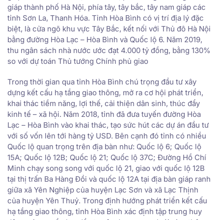
giáp thành phố Hà Nội, phía tây, tây bắc, tây nam giáp các
tỉnh Sơn La, Thanh Hóa. Tỉnh Hòa Bình có vị trí địa lý đặc
biệt, là cửa ngõ khu vực Tây Bắc, kết nối với Thủ đô Hà Nội
bằng đường Hòa Lạc – Hòa Bình và Quốc lộ 6. Năm 2019,
thu ngân sách nhà nước ước đạt 4.000 tỷ đồng, bằng 130%
so với dự toán Thủ tướng Chính phủ giao
Trong thời gian qua tỉnh Hòa Bình chú trọng đầu tư xây
dựng kết cấu hạ tầng giao thông, mở ra cơ hội phát triển,
khai thác tiềm năng, lợi thế, cải thiện dân sinh, thúc đẩy
kinh tế – xã hội. Năm 2018, tỉnh đã đưa tuyến đường Hòa
Lạc – Hòa Bình vào khai thác, tạo sức hút các dự án đầu tư
với số vốn lên tới hàng tỷ USD. Bên cạnh đó tỉnh có nhiều
Quốc lộ quan trọng trên địa bàn như: Quốc lộ 6; Quốc lộ
15A; Quốc lộ 12B; Quốc lộ 21; Quốc lộ 37C; Đường Hồ Chí
Minh chạy song song với quốc lộ 21, giao với quốc lộ 12B
tại thị trấn Ba Hàng Đồi và quốc lộ 12A tại địa bàn giáp ranh
giữa xã Yên Nghiệp của huyện Lạc Sơn và xã Lạc Thịnh
của huyện Yên Thuỷ. Trong định hướng phát triển kết cấu
hạ tầng giao thông, tỉnh Hòa Bình xác định tập trung huy