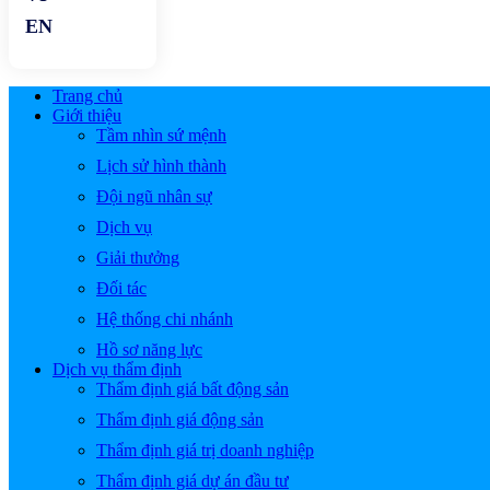
Trang chủ
Giới thiệu
Tầm nhìn sứ mệnh
Lịch sử hình thành
Đội ngũ nhân sự
Dịch vụ
Giải thưởng
Đối tác
Hệ thống chi nhánh
Hồ sơ năng lực
Dịch vụ thẩm định
Thẩm định giá bất động sản
Thẩm định giá động sản
Thẩm định giá trị doanh nghiệp
Thẩm định giá dự án đầu tư