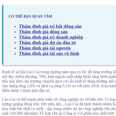
CÓ THỂ BẠN QUAN TÂM
Thẩm định giá trị bất động sản
Thẩm định giá động sản
Thẩm định giá trị doanh nghiệp
Thẩm định giá dự án đầu tư
Thẩm định giá tài nguyên
Thẩm định giá tài sản vô hình
Kinh tế xã hội Lào Cai trong những năm qua có tốc độ tăng trưởng 
nội địa chiếm khoảng 70%; kim ngạch xuất nhập khẩu tăng bình quân 
tiêu này tỉnh chủ trương chuyển dịch cơ cấu kinh tế đúng hướng, kết
xây dựng tăng 1,0% và dịch vụ tăng 0,1% so với năm 2018. Khu kinh t
điểm được Chính phủ đầu tư.
Lào Cai có thế mạnh phát triển về công nghiệp do sở hữu trên 35 loại 
lượng quặng đồng trên 100 triệu tấn…Lào Cai đã hình thành nhiều K
hóa chất lớn nhất cả nước , tập trung nhiều dự án công nghiệp lớn
suất 330.000 tấn/năm; Tổ hợp Dự án Công ty Cổ phần hóa chất Đức G