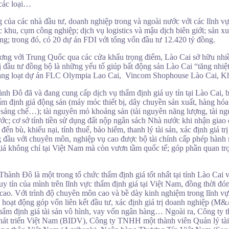
 các loại…
g của các nhà đầu tư, doanh nghiệp trong và ngoài nước với các lĩnh v
g các khu, cụm công nghiệp; dịch vụ logistics và mậu dịch biên giới; s
ng; trong đó, có 20 dự án FDI với tổng vốn đầu tư 12.420 tỷ đồng.
ương với Trung Quốc qua các cửa khẩu trọng điểm, Lào Cai sở hữu nhiều
hị đầu tư đồng bộ là những yếu tố giúp bất động sản Lào Cai “tăng nhiệ
ng loạt dự án FLC Olympia Lao Cai, Vincom Shophouse Lào Cai, K
ành Đô đã và đang cung cấp dịch vụ thẩm định giá uy tín tại Lào Cai, b
 định giá động sản (máy móc thiết bị, dây chuyền sản xuất, hàng hóa 
inh, sáng chế…); tài nguyên mỏ khoáng sản (tài nguyên năng lượng, tà
; cơ sở tính tiền sử dụng đất nộp ngân sách Nhà nước khi nhận giao 
bù, khiếu nại, tính thuế, bảo hiểm, thanh lý tài sản, xác định giá trị
g đầu với chuyên môn, nghiệp vụ cao được bộ tài chính cấp phép hành
á không chỉ tại Việt Nam mà còn vươn tầm quốc tế; góp phần quan trọ
hành Đô là một trong tổ chức thẩm định giá tốt nhất tại tỉnh Lào Cai v
y tín của mình trên lĩnh vực thẩm định giá tại Việt Nam, đồng thời đó
 cao. Với trình độ chuyên môn cao và bề dày kinh nghiệm trong lĩnh vự
ác hoạt động góp vốn liên kết đầu tư, xác định giá trị doanh nghiệp (M
thẩm định giá tài sản vô hình, vay vốn ngân hàng… Ngoài ra, Công ty t
 phát triển Việt Nam (BIDV), Công ty TNHH một thành viên Quản lý 