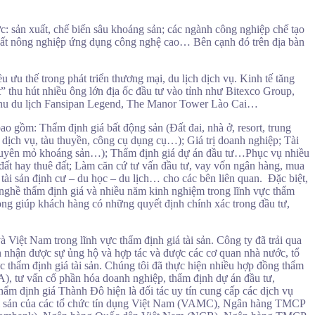
ực: sản xuất, chế biến sâu khoáng sản; các ngành công nghiệp chế tạo
ản xuất nông nghiệp ứng dụng công nghệ cao… Bên cạnh đó trên địa bàn
 ưu thế trong phát triển thương mại, du lịch dịch vụ. Kinh tế tăng
t” thu hút nhiều ông lớn địa ốc đầu tư vào tỉnh như Bitexco Group,
hu du lịch Fansipan Legend, The Manor Tower Lào Cai…
ao gồm: Thẩm định giá bất động sản (Đất đai, nhà ở, resort, trung
dịch vụ, tàu thuyền, công cụ dụng cụ…); Giá trị doanh nghiệp; Tài
i nguyên mỏ khoáng sản…); Thẩm định giá dự án đầu tư…Phục vụ nhiều
đất hay thuê đất; Làm căn cứ tư vấn đầu tư, vay vốn ngân hàng, mua
 tài sản định cư – du học – du lịch… cho các bên liên quan. Đặc biệt,
 nghề thẩm định giá và nhiều năm kinh nghiệm trong lĩnh vực thẩm
ng giúp khách hàng có những quyết định chính xác trong đầu tư,
à Việt Nam trong lĩnh vực thẩm định giá tài sản. Công ty đã trải qua
n nhận được sự ủng hộ và hợp tác và được các cơ quan nhà nước, tổ
c thẩm định giá tài sản. Chúng tôi đã thực hiện nhiều hợp đồng thẩm
&A), tư vấn cổ phần hóa doanh nghiệp, thẩm định dự án đầu tư,
hẩm định giá Thành Đô hiện là đối tác uy tín cung cấp các dịch vụ
tài sản của các tổ chức tín dụng Việt Nam (VAMC), Ngân hàng TMCP