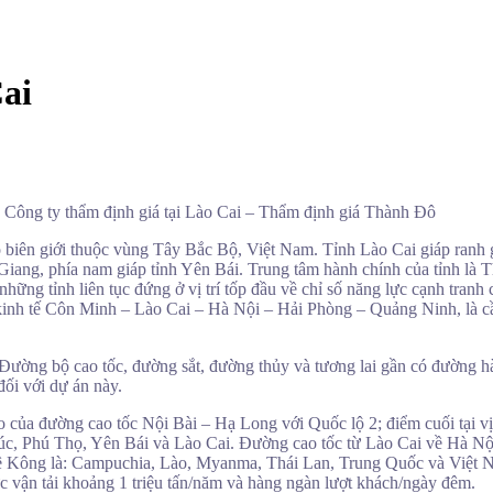
Cai
Công ty thẩm định giá tại Lào Cai – Thẩm định giá Thành Đô
o biên giới thuộc vùng Tây Bắc Bộ, Việt Nam. Tỉnh Lào Cai giáp ran
à Giang, phía nam giáp tỉnh Yên Bái. Trung tâm hành chính của tỉnh l
những tỉnh liên tục đứng ở vị trí tốp đầu về chỉ số năng lực cạnh tranh
 lang kinh tế Côn Minh – Lào Cai – Hà Nội – Hải Phòng – Quảng Ninh, 
: Đường bộ cao tốc, đường sắt, đường thủy và tương lai gần có đường h
đối với dự án này.
o của đường cao tốc Nội Bài – Hạ Long với Quốc lộ 2; điểm cuối tại v
úc, Phú Thọ, Yên Bái và Lào Cai. Đường cao tốc từ Lào Cai về Hà Nội
 Mê Kông là: Campuchia, Lào, Myanma, Thái Lan, Trung Quốc và Việt 
 vận tải khoảng 1 triệu tấn/năm và hàng ngàn lượt khách/ngày đêm.