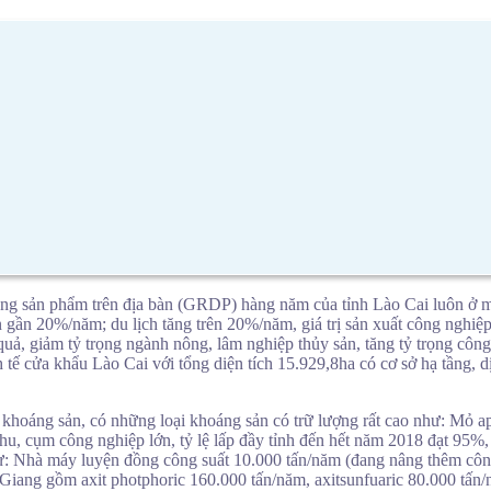
tổng sản phẩm trên địa bàn (GRDP) hàng năm của tỉnh Lào Cai luôn ở 
gần 20%/năm; du lịch tăng trên 20%/năm, giá trị sản xuất công nghiệp
 quả, giảm tỷ trọng ngành nông, lâm nghiệp thủy sản, tăng tỷ trọng cô
ế cửa khẩu Lào Cai với tổng diện tích 15.929,8ha có cơ sở hạ tầng, d
khoáng sản, có những loại khoáng sản có trữ lượng rất cao như: Mỏ apat
hu, cụm công nghiệp lớn, tỷ lệ lấp đầy tỉnh đến hết năm 2018 đạt 95
 như: Nhà máy luyện đồng công suất 10.000 tấn/năm (đang nâng thêm 
iang gồm axit photphoric 160.000 tấn/năm, axitsunfuaric 80.000 tấn