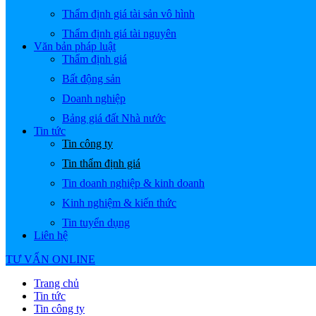
Thẩm định giá tài sản vô hình
Thẩm định giá tài nguyên
Văn bản pháp luật
Thẩm định giá
Bất động sản
Doanh nghiệp
Bảng giá đất Nhà nước
Tin tức
Tin công ty
Tin thẩm định giá
Tin doanh nghiệp & kinh doanh
Kinh nghiệm & kiến thức
Tin tuyển dụng
Liên hệ
TƯ VẤN ONLINE
Trang chủ
Tin tức
Tin công ty