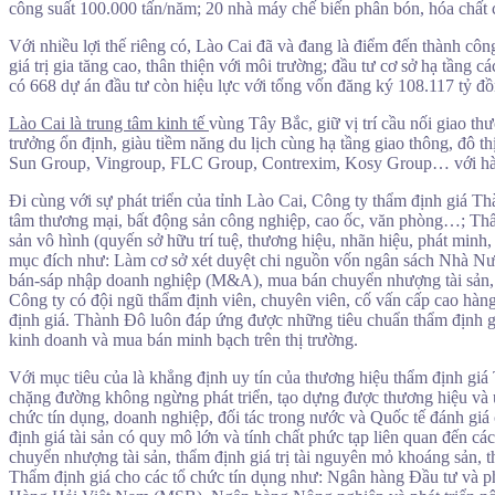
công suất 100.000 tấn/năm; 20 nhà máy chế biến phân bón, hóa chất
Với nhiều lợi thế riêng có, Lào Cai đã và đang là điểm đến thành côn
giá trị gia tăng cao, thân thiện với môi trường; đầu tư cơ sở hạ tần
có 668 dự án đầu tư còn hiệu lực với tổng vốn đăng ký 108.117 tỷ đồ
Lào Cai là trung tâm kinh tế
vùng Tây Bắc, giữ vị trí cầu nối giao th
trưởng ổn định, giàu tiềm năng du lịch cùng hạ tầng giao thông, đô t
Sun Group, Vingroup, FLC Group, Contrexim, Kosy Group… với hà
Đi cùng với sự phát triển của tỉnh Lào Cai, Công ty thẩm định giá Th
tâm thương mại, bất động sản công nghiệp, cao ốc, văn phòng…; Thẩm
sản vô hình (quyến sở hữu trí tuệ, thương hiệu, nhãn hiệu, phát m
mục đích như: Làm cơ sở xét duyệt chi nguồn vốn ngân sách Nhà Nước
bán-sáp nhập doanh nghiệp (M&A), mua bán chuyển nhượng tài sản, đến 
Công ty có đội ngũ thẩm định viên, chuyên viên, cố vấn cấp cao hàn
định giá. Thành Đô luôn đáp ứng được những tiêu chuẩn thẩm định gi
kinh doanh và mua bán minh bạch trên thị trường.
Với mục tiêu của là khẳng định uy tín của thương hiệu thẩm định giá T
chặng đường không ngừng phát triển, tạo dựng được thương hiệu và u
chức tín dụng, doanh nghiệp, đối tác trong nước và Quốc tế đánh giá
định giá tài sản có quy mô lớn và tính chất phức tạp liên quan đến c
chuyển nhượng tài sản, thẩm định giá trị tài nguyên mỏ khoáng sản, 
Thẩm định giá cho các tổ chức tín dụng như: Ngân hàng Đầu tư và