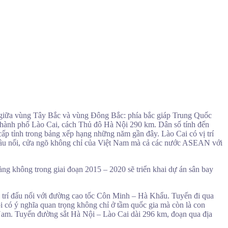
h giữa vùng Tây Bắc và vùng Đông Bắc: phía bắc giáp Trung Quốc
à Thành phố Lào Cai, cách Thủ đô Hà Nội 290 km. Dân số tính đến
 cấp tỉnh trong bảng xếp hạng những năm gần đây. Lào Cai có vị trí
là cầu nối, cửa ngõ không chỉ của Việt Nam mà cả các nước ASEAN với
àng không trong giai đoạn 2015 – 2020 sẽ triển khai dự án sân bay
ị trí đấu nối với đường cao tốc Côn Minh – Hà Khẩu. Tuyến đi qua
 có ý nghĩa quan trọng không chỉ ở tầm quốc gia mà còn là con
Nam. Tuyến đường sắt Hà Nội – Lào Cai dài 296 km, đoạn qua địa