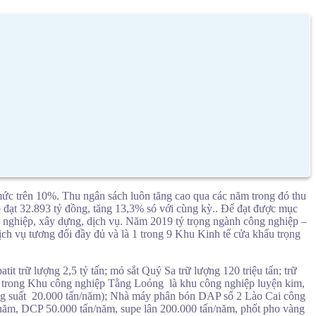
mức trên 10%. Thu ngân sách luôn tăng cao qua các năm trong đó thu
 đạt 32.893 tỷ đồng, tăng 13,3% só với cùng kỳ.. Để đạt được mục
ng nghiệp, xây dựng, dịch vụ. Năm 2019 tỷ trọng ngành công nghiệp –
ịch vụ tương đối đầy đủ và là 1 trong 9 Khu Kinh tế cửa khẩu trọng
it trữ lượng 2,5 tỷ tấn; mỏ sắt Quý Sa trữ lượng 120 triệu tấn; trữ
%, trong Khu công nghiệp Tằng Loỏng là khu công nghiệp luyện kim,
công suất 20.000 tấn/năm); Nhà máy phân bón DAP số 2 Lào Cai công
/năm, DCP 50.000 tấn/năm, supe lân 200.000 tấn/năm, phốt pho vàng