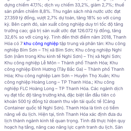
dựng chiếm 47,1%; dịch vụ chiếm 33,2%, giảm 2,7%; thuế
sản phẩm chiếm 8,8%. Thu ngân sách nhà nước ước đạt
27.359 tỷ đồng, vượt 2,7% dự toán, tăng 18% so với cùng
kỳ. Bên cạnh đó, sản xuất công nghiệp duy trì tốc độ tăng
trưởng cao; giá trị sản xuất ước đạt 126.072 tỷ đồng, tăng
32,6% so với cùng kỳ. Tính đến thời điểm năm 2018, Thanh
Hóa có 7
khu công nghiệp
tập trung và phân tán: Khu công
nghiệp Bỉm Sơn – Thị xã Bỉm Sơn; Khu công nghiệp Nghi
Sơn (nằm trong Khu kinh tế Nghi Sơn) – Thị xã Nghi Sơn;
Khu công nghiệp Lễ Môn – Thành phố Thanh Hóa; Khu
công nghiệp Đình Hương (Tây Bắc Ga) – Thành phố Thanh
Hóa; Khu công nghiệp Lam Sơn – Huyện Thọ Xuân; Khu
công nghiệp Hoàng Long – TP Thanh Hóa.; Khu công
nghiệp FLC Hoàng Long – TP Thanh Hóa. Các ngành dịch
vụ đạt tốc độ tăng trưởng khá, đặc biệt lần đầu tiên có
khoản 500 tỷ đồng từ doanh thu vận tải quốc tế (Cảng
Container quốc tế Nghi Sơn). Thanh Hóa là tỉnh có tiềm
năng về du lịch. Hiện tại, tỉnh Thanh Hóa xác định đưa du
lịch thành ngành kinh tế quan trọng. Tỉnh đã thực hiện quy
hoạch hạ tầng, nâng cao năng lực cạnh tranh du lịch. Sản