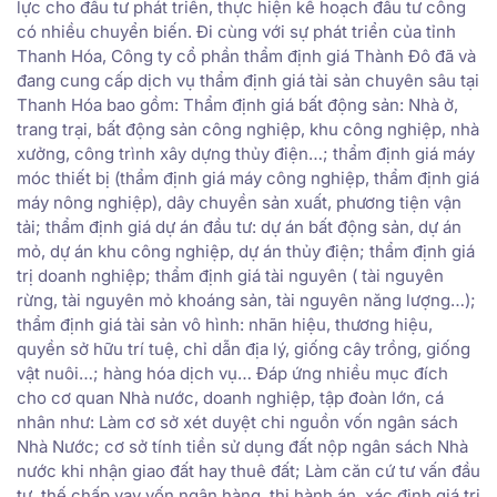
lực cho đầu tư phát triển, thực hiện kế hoạch đầu tư công
có nhiều chuyển biến. Đi cùng với sự phát triển của tỉnh
Thanh Hóa, Công ty cổ phần thẩm định giá Thành Đô đã và
đang cung cấp dịch vụ thẩm định giá tài sản chuyên sâu tại
Thanh Hóa bao gồm: Thẩm định giá bất động sản: Nhà ở,
trang trại, bất động sản công nghiệp, khu công nghiệp, nhà
xưởng, công trình xây dựng thủy điện…; thẩm định giá máy
móc thiết bị (thẩm định giá máy công nghiệp, thẩm định giá
máy nông nghiệp), dây chuyền sản xuất, phương tiện vận
tải; thẩm định giá dự án đầu tư: dự án bất động sản, dự án
mỏ, dự án khu công nghiệp, dự án thủy điện; thẩm định giá
trị doanh nghiệp; thẩm định giá tài nguyên ( tài nguyên
rừng, tài nguyên mỏ khoáng sản, tài nguyên năng lượng…);
thẩm định giá tài sản vô hình: nhãn hiệu, thương hiệu,
quyền sở hữu trí tuệ, chỉ dẫn địa lý, giống cây trồng, giống
vật nuôi…; hàng hóa dịch vụ… Đáp ứng nhiều mục đích
cho cơ quan Nhà nước, doanh nghiệp, tập đoàn lớn, cá
nhân như: Làm cơ sở xét duyệt chi nguồn vốn ngân sách
Nhà Nước; cơ sở tính tiền sử dụng đất nộp ngân sách Nhà
nước khi nhận giao đất hay thuê đất; Làm căn cứ tư vấn đầu
tư, thế chấp vay vốn ngân hàng, thi hành án, xác định giá trị