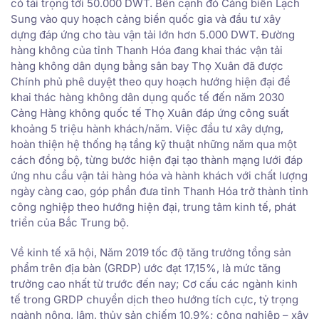
có tải trọng tới 50.000 DWT. Bên cạnh đó Cảng biển Lạch
Sung vào quy hoạch cảng biển quốc gia và đầu tư xây
dựng đáp ứng cho tàu vận tải lớn hơn 5.000 DWT. Đường
hàng không của tỉnh Thanh Hóa đang khai thác vận tải
hàng không dân dụng bằng sân bay Thọ Xuân đã được
Chính phủ phê duyệt theo quy hoạch hướng hiện đại để
khai thác hàng không dân dụng quốc tế đến năm 2030
Cảng Hàng không quốc tế Thọ Xuân đáp ứng công suất
khoảng 5 triệu hành khách/năm. Việc đầu tư xây dựng,
hoàn thiện hệ thống hạ tầng kỹ thuật những năm qua một
cách đồng bộ, từng bước hiện đại tạo thành mạng lưới đáp
ứng nhu cầu vận tải hàng hóa và hành khách với chất lượng
ngày càng cao, góp phần đưa tỉnh Thanh Hóa trở thành tỉnh
công nghiệp theo hướng hiện đại, trung tâm kinh tế, phát
triển của Bắc Trung bộ.
Về kinh tế xã hội, Năm 2019 tốc độ tăng trưởng tổng sản
phẩm trên địa bàn (GRDP) ước đạt 17,15%, là mức tăng
trưởng cao nhất từ trước đến nay; Cơ cấu các ngành kinh
tế trong GRDP chuyển dịch theo hướng tích cực, tỷ trọng
ngành nông, lâm, thủy sản chiếm 10,9%; công nghiệp – xây