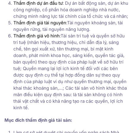
Thẩm định dự án đầu tư
: Dự án bất động sản, dự án khu
công nghiệp, cổ phần hóa doanh nghiệp nhà nước,
chứng minh năng lực tài chính của tổ chức và cá nhân;
Thẩm định giá tài nguyên
:Tài nguyên khoáng sản, tài
nguyên rừng, tài nguyên năng lượng.
Thẩm định giá vô hình
:Tài sản trí tuệ và quyền sở hữu
trí tuệ (nhãn hiệu, thương hiệu, chỉ dẫn địa lý, sáng
chế, tên gọi xuất xứ, tên thương mại, bí mật kinh
doanh, phát minh khoa học, sáng kiến, quyền tác giả,
bản quyền) theo quy định của pháp luật về sở hữu trí
tuệ; Quyền mang lại lợi ích kinh tế đối với các bên
được quy định cụ thể tại hợp đồng dân sự theo quy
định của pháp luật ví dụ như quyền thương mại, quyền
khai thác khoáng sản,…; Các tài sản vô hình khác thỏa
mãn điều kiện quy định sau: là tài sản không có hình
thái vật chất và có khả năng tạo ra các quyền, lợi ích
kinh tế.
Mục đích thẩm định giá tài sản:
Làm cơ sở xét duyệt chi nguồn vốn ngân sách Nhà