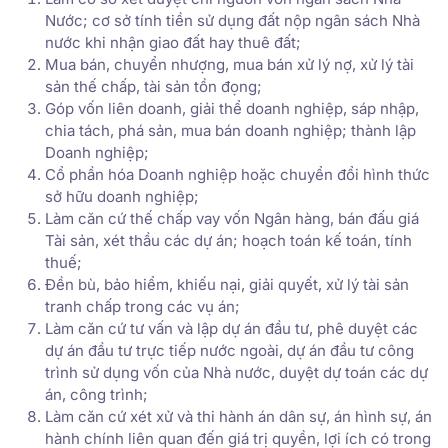
Nước; cơ sở tính tiền sử dụng đất nộp ngân sách Nhà
nước khi nhận giao đất hay thuê đất;
Mua bán, chuyển nhượng, mua bán xử lý nợ, xử lý tài
sản thế chấp, tài sản tồn đọng;
Góp vốn liên doanh, giải thể doanh nghiệp, sáp nhập,
chia tách, phá sản, mua bán doanh nghiệp; thành lập
Doanh nghiệp;
Cổ phần hóa Doanh nghiệp hoặc chuyển đổi hình thức
sở hữu doanh nghiệp;
Làm căn cứ thế chấp vay vốn Ngân hàng, bán đấu giá
Tài sản, xét thầu các dự án; hoạch toán kế toán, tính
thuế;
Đền bù, bảo hiểm, khiếu nại, giải quyết, xử lý tài sản
tranh chấp trong các vụ án;
Làm căn cứ tư vấn và lập dự án đầu tư, phê duyệt các
dự án đầu tư trực tiếp nước ngoài, dự án đầu tư công
trình sử dụng vốn của Nhà nước, duyệt dự toán các dự
án, công trình;
Làm căn cứ xét xử và thi hành án dân sự, án hình sự, án
hành chính liên quan đến giá trị quyền, lợi ích có trong