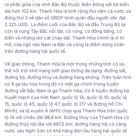
ra phần giữa của vịnh Bắc Bộ thuộc Biển Đông với bờ biển
dài hơn 102 km. Thanh Hóa là tỉnh rộng thứ năm cả nước và
đứng thứ 3 về dân số GRDP bình quân đầu người ước đạt
2.325 USD. Là điểm cuối của Bắc Bộ và đầu Trung Bộ lại
còn là vùng Tây Bắc nối dài, có rừng, có đồng bằng, có
biển và những doi cát chạy dài, Thanh Hóa chính là vị trí
mở, cửa ngõ vào Nam ra Bắc và cũng là điểm dừng chân
trên đường hàng hải quốc tế.
Về giao thông, Thanh Hóa là một trong những tỉnh có ưu
thế nổi trội nhờ mạng lưới giao thông đa dạng: đường sắt,
đường bộ, đường thủy và đường hàng không. Trên toàn tỉnh
có 8 ga tàu hỏa trong đó có một ga chính trong tuyến
đường sắt Bắc Nam là ga Thanh Hóa. Có 6 tuyến đường bộ
huyết mạch của Việt Nam: quốc lộ 1A, quốc lộ 10, quốc lộ
15, quốc lộ 45, quốc lộ 47, quốc lộ 217 và đường Hồ Chí
Minh), xa lộ xuyên Á (AH1) chạy qua Thanh Hóa trên quốc
lộ 1A với chiều dài 98,8 km. Đường thủy của Thanh Hóa có
đường thủy nội địa với 697,5 km; đường hàng hải có cảng
nước sâu Nghi Sơn có khả năng đón tàu hàng hải quốc tế