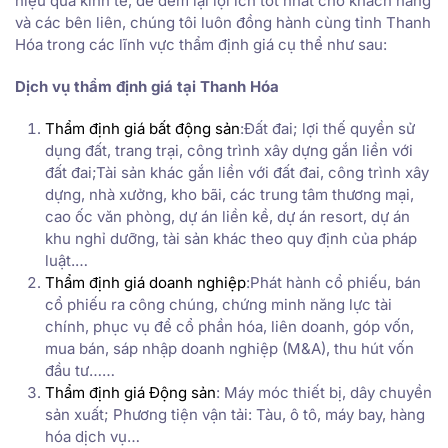
hiệu quả kinh tế, để đem lại lợi ích tốt nhất cho khách hàng
và các bên liên, chúng tôi luôn đồng hành cùng tỉnh Thanh
Hóa trong các lĩnh vực thẩm định giá cụ thể như sau:
Dịch vụ thẩm định giá tại Thanh Hóa
Thẩm định giá bất động sản
:Đất đai; lợi thế quyền sử
dụng đất, trang trại, công trình xây dựng gắn liền với
đất đai;Tài sản khác gắn liền với đất đai, công trình xây
dựng, nhà xưởng, kho bãi, các trung tâm thương mại,
cao ốc văn phòng, dự án liền kề, dự án resort, dự án
khu nghỉ dưỡng, tài sản khác theo quy định của pháp
luật.…
Thẩm định giá doanh nghiệp
:Phát hành cổ phiếu, bán
cổ phiếu ra công chúng, chứng minh năng lực tài
chính, phục vụ để cổ phần hóa, liên doanh, góp vốn,
mua bán, sáp nhập doanh nghiệp (M&A), thu hút vốn
đầu tư……
Thẩm định giá Động sản
: Máy móc thiết bị, dây chuyền
sản xuất; Phương tiện vận tải: Tàu, ô tô, máy bay, hàng
hóa dịch vụ…