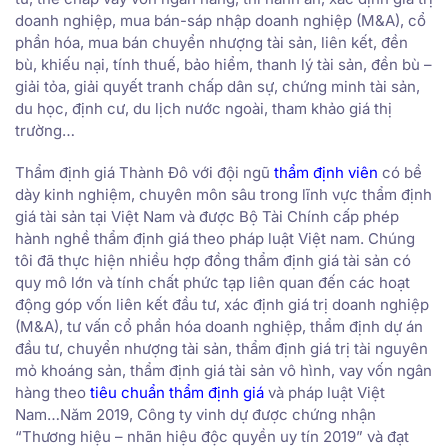
doanh nghiệp, mua bán-sáp nhập doanh nghiệp (M&A), cổ
phần hóa, mua bán chuyển nhượng tài sản, liên kết, đền
bù, khiếu nại, tính thuế, bảo hiểm, thanh lý tài sản, đền bù –
giải tỏa, giải quyết tranh chấp dân sự, chứng minh tài sản,
du học, định cư, du lịch nước ngoài, tham khảo giá thị
trường…
Thẩm định giá Thành Đô với đội ngũ
thẩm định viên
có bề
dày kinh nghiệm, chuyên môn sâu trong lĩnh vực thẩm định
giá tài sản tại Việt Nam và được Bộ Tài Chính cấp phép
hành nghề thẩm định giá theo pháp luật Việt nam. Chúng
tôi đã thực hiện nhiều hợp đồng thẩm định giá tài sản có
quy mô lớn và tính chất phức tạp liên quan đến các hoạt
động góp vốn liên kết đầu tư, xác định giá trị doanh nghiệp
(M&A), tư vấn cổ phần hóa doanh nghiệp, thẩm định dự án
đầu tư, chuyển nhượng tài sản, thẩm định giá trị tài nguyên
mỏ khoáng sản, thẩm định giá tài sản vô hình, vay vốn ngân
hàng theo
tiêu chuẩn thẩm định giá
và pháp luật Việt
Nam…Năm 2019, Công ty vinh dự được chứng nhận
“Thương hiệu – nhãn hiệu độc quyền uy tín 2019” và đạt