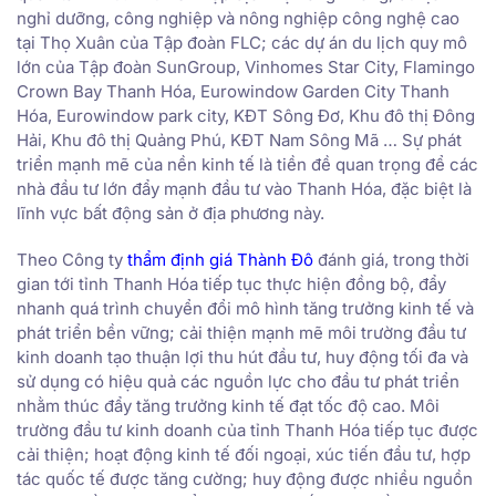
nghỉ dưỡng, công nghiệp và nông nghiệp công nghệ cao
tại Thọ Xuân của Tập đoàn FLC; các dự án du lịch quy mô
lớn của Tập đoàn SunGroup, Vinhomes Star City, Flamingo
Crown Bay Thanh Hóa, Eurowindow Garden City Thanh
Hóa, Eurowindow park city, KĐT Sông Đơ, Khu đô thị Đông
Hải, Khu đô thị Quảng Phú, KĐT Nam Sông Mã … Sự phát
triển mạnh mẽ của nền kinh tế là tiền đề quan trọng để các
nhà đầu tư lớn đẩy mạnh đầu tư vào Thanh Hóa, đặc biệt là
lĩnh vực bất động sản ở địa phương này.
Theo Công ty
thẩm định giá Thành Đô
đánh giá, trong thời
gian tới tỉnh Thanh Hóa tiếp tục thực hiện đồng bộ, đẩy
nhanh quá trình chuyển đổi mô hình tăng trưởng kinh tế và
phát triển bền vững; cải thiện mạnh mẽ môi trường đầu tư
kinh doanh tạo thuận lợi thu hút đầu tư, huy động tối đa và
sử dụng có hiệu quả các nguồn lực cho đầu tư phát triển
nhằm thúc đẩy tăng trưởng kinh tế đạt tốc độ cao. Môi
trường đầu tư kinh doanh của tỉnh Thanh Hóa tiếp tục được
cải thiện; hoạt động kinh tế đối ngoại, xúc tiến đầu tư, hợp
tác quốc tế được tăng cường; huy động được nhiều nguồn